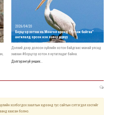
2026/04/20
Борцгор хотон нь Монгол оронд “Устаж байгаа”
ангилалд орсон нэн ховор шувуу
Дэлхий дээр долоон зүйлийн хотон байдгаас манай улсад
ан,
зөвхөн #борцгор хотон л нутагладаг байна.
Дэлгэрэнгүй унших...
лийн холбогдох заалтын хүрээнд тус сайтын сэтгэгдэл хэсгийг
цаанд хаасан болно.