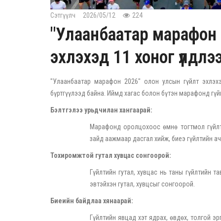
Сэтгүүлч
2026/05/12
224
"Улаанбаатар марафон 
эхлэхэд 11 хоног үлдлэ
"Улаанбаатар марафон 2026" олон улсын гүйлт эхлэх
бүртгүүлээд байна. Иймд хагас болон бүтэн марафонд гүй
Бэлтгэлээ урьдчилан хангаарай:
Марафонд оролцохоос өмнө тогтмол гүйлти
зайд аажмаар дасгал хийж, биеэ гүйлтийн а
Тохиромжтой гутал хувцас сонгоорой:
Гүйлтийн гутал, хувцас нь таны гүйлтийн т
эвтэйхэн гутал, хувцсыг сонгоорой.
Биеийн байдлаа хянаарай:
Гүйлтийн явцад хэт ядрах, өвдөх, толгой эр