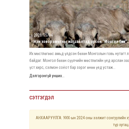
2026/05/04
Нэн ховор амьтны жагсаалтад орсон “Монгол бөхөн”
Их мөстлөгөөс амьд үлдсэн бөхөн Монголын говь нутагт л
байдаг. Монгол бөхөн сүүлчийн мөстлөгийн үед арслан за
үст хирс, сэлмэн соёот бар зэрэг өнөө үед устаж...
Дэлгэрэнгүй унших...
СЭТГЭГДЭЛ
АНХААРУУЛГА: УИХ-ын 2024 оны ээлжит сонгуулийн хуу
түр хуга