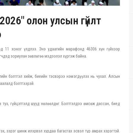
2026" олон улсын гүйлт
э
эд 11 хоног үлдлээ. Энэ удаагийн марафонд 46306 хүн гүйхээр
гчдэд зориулан зөвлөгөө мэдээлэл хүргэж байна.
йн бэлтгэл хийж, биеийн тэсвэрээ нэмэгдүүлэх нь чухал. Алсын
чаалалд бэлтгээрэй.
ав тух, гүйцэтгэлд шууд нөлөөлдөг. Бэлтгэлдээ өмсөж дассан, биед
гэх, зэрэг шинж илэрвэл хурдаа багасгах эсвэл түр амрах хэрэгтэй.