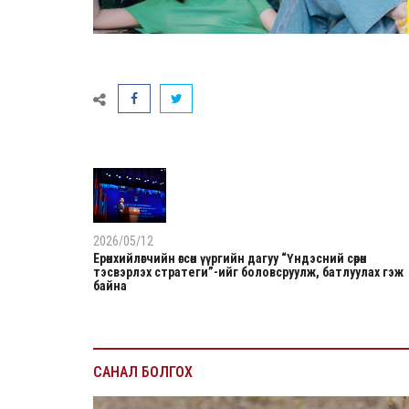
2026/05/12
Ерөнхийлөгчийн өгсөн үүргийн дагуу “Үндэсний сөрөн
тэсвэрлэх стратеги”-ийг боловсруулж, батлуулах гэж
байна
САНАЛ БОЛГОХ