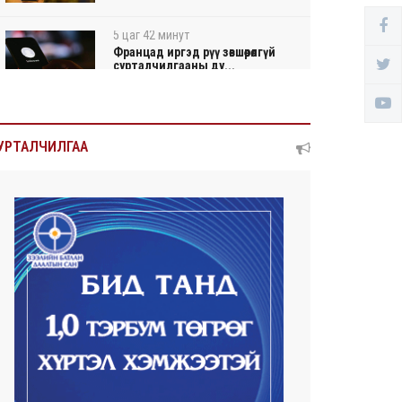
5 цаг 42 минут
Францад иргэд рүү зөвшөөрөлгүй
сурталчилгааны ду...
5 цаг 46 минут
Нийтийн тээврийн Ч:19А
УРТАЛЧИЛГАА
чиглэлийн замналд түр хуг...
5 цаг 49 минут
Автомашины улсын дугаар
сондгой тоогоор төгссөн ...
5 цаг 53 минут
Улаанбаатарт өдөртөө 30 хэм
дулаан
2026/08/06