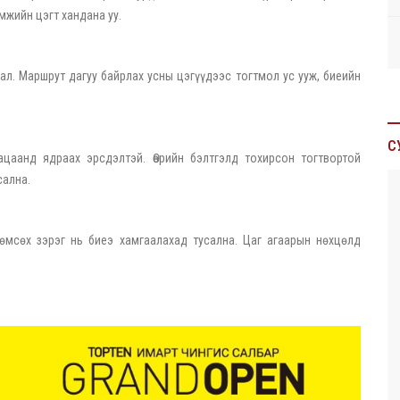
жийн цэгт хандана уу.
ал. Маршрут дагуу байрлах усны цэгүүдээс тогтмол ус ууж, биеийн
С
ацаанд ядраах эрсдэлтэй. Өөрийн бэлтгэлд тохирсон тогтвортой
сална.
 өмсөх зэрэг нь биеэ хамгаалахад тусална. Цаг агаарын нөхцөлд