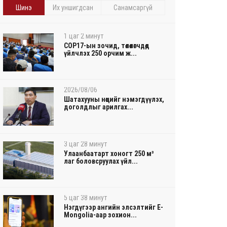
Шинэ
Их уншигдсан
Санамсаргүй
1 цаг 2 минут
COP17-ын зочид, төлөөлөгчдөд
үйлчлэх 250 орчим ж...
2026/08/06
Шатахууны нөөцийг нэмэгдүүлэх,
доголдлыг арилгах...
3 цаг 28 минут
Улаанбаатарт хоногт 250 м³
лаг боловсруулах үйл...
5 цаг 38 минут
Нэгдүгээр ангийн элсэлтийг E-
Mongolia-аар зохион...