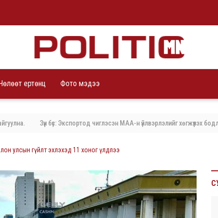
Чөлөөт ертөнц
Фото мэдээ
а.
Зүүн бүс: Экспортод чиглэсэн МАА-н үйлвэрлэлийг хөгжүүлэх бодлого 
лон улсын гүйлт эхлэхэд 11 хоног үлдлээ
С