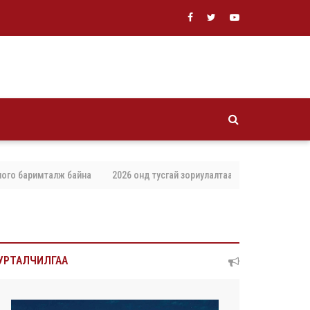
баримталж байна
2026 онд тусгай зориулалтаар агнах, барих амьтны то
УРТАЛЧИЛГАА