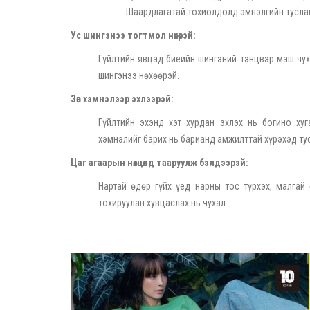
Шаардлагатай тохиолдолд эмнэлгийн туслам
Ус шингэнээ тогтмол нөхөөрэй:
Гүйлтийн явцад биеийн шингэний тэнцвэр маш чух
шингэнээ нөхөөрэй.
Зөв хэмнэлээр эхлээрэй:
Гүйлтийн эхэнд хэт хурдан эхлэх нь богино хуг
хэмнэлийг барих нь барианд амжилттай хүрэхэд ту
Цаг агаарын нөхцөлд тааруулж бэлдээрэй:
Нартай өдөр гүйх үед нарны тос түрхэх, малгай
тохируулан хувцаслах нь чухал.