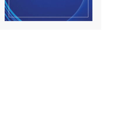
Улсын чанартай хатуу
хучилттай авто замын
талаас...
2026/08/06
Засгийн газар энэ оныг
дуустал санхүүгийн хэмнэл...
2026/08/06
Шатахууны импортын гаалийн
албан татварыг 2027 о...
2026/08/06
Стратегийн нөөцийн барааны
хяналтыг цахим систем...
2026/08/06
Монгол Улс COP17 бага хуралд
6.5 тэрбум ам.долла...