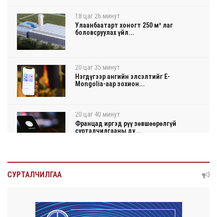
18 цаг 26 минут
Улаанбаатарт хоногт 250 м³ лаг
боловсруулах үйл...
20 цаг 35 минут
Нэгдүгээр ангийн элсэлтийг E-
Mongolia-аар зохион...
20 цаг 40 минут
Францад иргэд рүү зөвшөөрөлгүй
сурталчилгааны ду...
20 цаг 44 минут
Нийтийн тээврийн Ч:19А чиглэлийн
СУРТАЛЧИЛГАА
замналд түр хуг...
20 цаг 46 минут