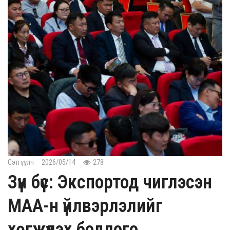
Сэтгүүлч
2026/05/14
278
Зүүн бүс: Экспортод чиглэсэн
МАА-н үйлвэрлэлийг
хөгжүүлэх бодлого