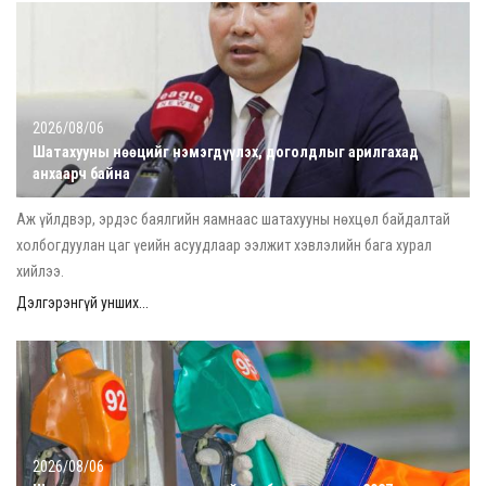
2026/08/06
Шатахууны нөөцийг нэмэгдүүлэх, доголдлыг арилгахад
анхаарч байна
Аж үйлдвэр, эрдэс баялгийн яамнаас шатахууны нөхцөл байдалтай
холбогдуулан цаг үеийн асуудлаар ээлжит хэвлэлийн бага хурал
хийлээ.
Дэлгэрэнгүй унших...
2026/08/06