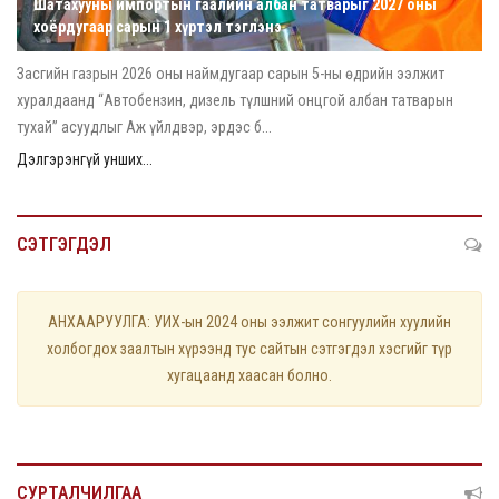
Шатахууны импортын гаалийн албан татварыг 2027 оны
хоёрдугаар сарын 1 хүртэл тэглэнэ
Засгийн газрын 2026 оны наймдугаар сарын 5-ны өдрийн ээлжит
хуралдаанд “Автобензин, дизель түлшний онцгой албан татварын
тухай” асуудлыг Аж үйлдвэр, эрдэс б...
Дэлгэрэнгүй унших...
СЭТГЭГДЭЛ
АНХААРУУЛГА: УИХ-ын 2024 оны ээлжит сонгуулийн хуулийн
холбогдох заалтын хүрээнд тус сайтын сэтгэгдэл хэсгийг түр
хугацаанд хаасан болно.
СУРТАЛЧИЛГАА