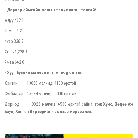
- Дорнод
аймгийн малын тоо
/
мянган толгой
/
Адуу 462.1
Тэмээ 5.2
Үхэр 336.5
Хонь 1,228.9
Ямаа 662.0
- Зүүн бүсийн малчин өрх, малчдын тоо
Хэнтий 13020 малчид, 9100 өрхтэй
Сүхбаатар 15684 малчид, 9000 өрхтэй
Дорнод 9022 малчид, 6500 өрхтэй байна.
гэж Хүнс, Хөдөө Аж
Ахуй, Хөнгөн Үйлдвэрийн яамнаас мэдээллээ.