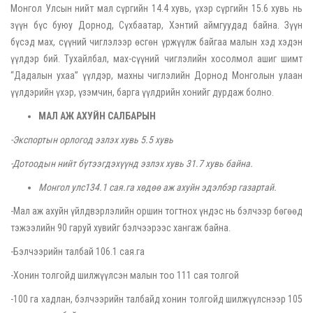
Монгол Улсын нийт мал сүргийн 14.4 хувь, үхэр сүргийн 15.6 хувь нь
зүүн бүс буюу Дорнод, Сүхбаатар, Хэнтий аймгуудад байна. Зүүн
бүсэд мах, сүүний чиглэлээр өсгөн үржүүлж байгаа малын хэд хэдэн
үүлдэр бий. Тухайлбал, мах-сүүний чиглэлийн хосолмол ашиг шимт
“Дадалын ухаа” үүлдэр, махны чиглэлийн Дорнод Монголын улаан
үүлдэрийн үхэр, үзэмчин, барга үүлдрийн хонийг дурдаж болно.
МАЛ АЖ АХУЙН САЛБАРЫН
-Экспортын орлогод эзлэх хувь 5.5 хувь
-Дотоодын нийт бүтээгдэхүүнд эзлэх хувь 31.7 хувь байна.
Монгол улс134.1 сая.га хөдөө аж ахуйн эдэлбэр газартай.
-Мал аж ахуйн үйлдвэрлэлийн оршин тогтнох үндэс нь бэлчээр бөгөөд
тэжээлийн 90 гаруй хувийг бэлчээрээс хангаж байна.
-Бэлчээрийн талбай 106.1 сая.га
-Хонин толгойд шилжүүлсэн малын тоо 111 сая толгой
-100 га хадлан, бэлчээрийн талбайд хонин толгойд шилжүүлснээр 105