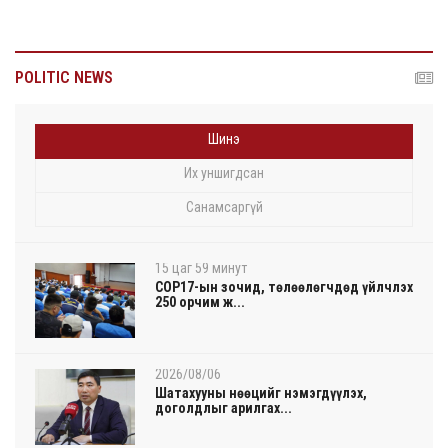
POLITIC NEWS
Шинэ
Их уншигдсан
Санамсаргүй
15 цаг 59 минут
COP17-ын зочид, төлөөлөгчдөд үйлчлэх
250 орчим ж...
2026/08/06
Шатахууны нөөцийг нэмэгдүүлэх,
доголдлыг арилгах...