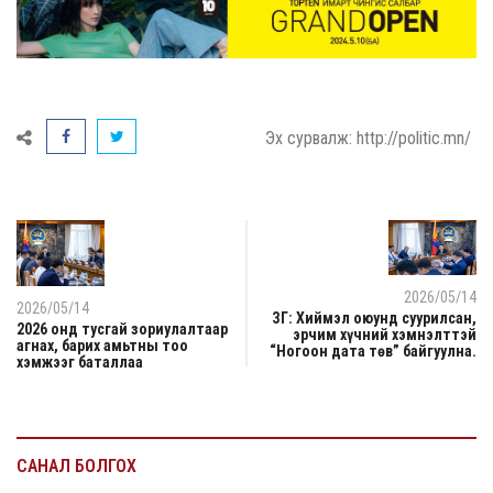
Эх сурвалж: http://politic.mn/
2026/05/14
2026/05/14
ЗГ: Хиймэл оюунд суурилсан,
2026 онд тусгай зориулалтаар
эрчим хүчний хэмнэлттэй
агнах, барих амьтны тоо
“Ногоон дата төв” байгуулна.
хэмжээг баталлаа
САНАЛ БОЛГОХ