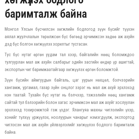
баримталж байна
Монгол Улсын бүсчилсэн хөгжлийн бодлогод зүүн бүсийг түүхэн
аялал жуулчлалын төрөлжсөн бүс бөгөөд эрчимжсэн хөдөө аж ахуйн
дэд бүс болгон хөгжүүлэх зорилтыг тусгасан.
Тус бүс нутаг өргөн уудам тал хээр, байгалийн нөөц боломждоо
тулгуурлан мал аж ахуйн салбарыг эдийн засгийн өндөр үр ашигтай,
экспортын чиг баримжаатайгаар хөгжүүлэх өргөн боломжтой.
Зүүн бүсийн аймгуудын байгаль, цаг уурын нөхцөл, бэлчээрийн
хангамж, ургамал, газар зүйн онцлог зэрэг нь мал аж ахуй эрхлэхэд
нэн таатай. Тухайн бүс нутаг нь бэлчээр, тэжээлийн нөөц хангамж
сайтай тул бэлээрийн болон хагас эрчимжсэн мал аж ахуйг хослуулан
эрхлэхэд тохиромжтой гэж үздэг. Ялангуяа махны чиглэлийн үхэр,
хонийг түлхүү үржүүлэх, ноолуурын чанарыг нэмэгдүүлж, экспортод
чиглэсэн мал аж ахуйн үйлвэрлэлийг хөгжүүлэх бодлого баримталж
байна.