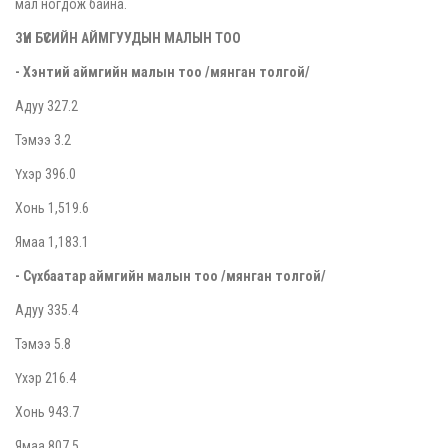
мал ногдож байна.
ЗҮҮН БҮСИЙН АЙМГУУДЫН МАЛЫН ТОО
- Хэнтий аймгийн малын тоо
/
мянган толгой
/
Адуу 327.2
Тэмээ 3.2
Үхэр 396.0
Хонь 1,519.6
Ямаа 1,183.1
- Сүхбаатар
аймгийн малын тоо
/
мянган толгой
/
Адуу 335.4
Тэмээ 5.8
Үхэр 216.4
Хонь 943.7
Ямаа 807.5