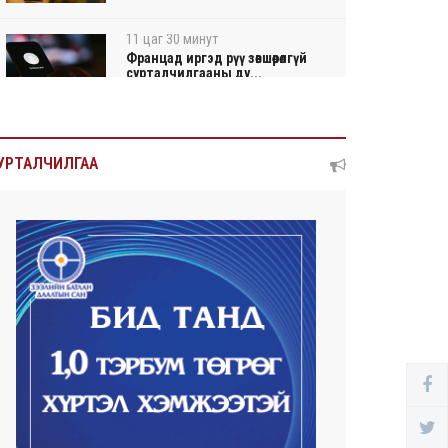
11 цаг 30 минут
Францад иргэд рүү зөвшөөрөлгүй
сурталчилгааны ду...
11 цаг 34 минут
Нийтийн тээврийн Ч:19А
УРТАЛЧИЛГАА
чиглэлийн замналд түр хуг...
11 цаг 37 минут
Автомашины улсын дугаар
сондгой тоогоор төгссөн ...
11 цаг 41 минут
Улаанбаатарт өдөртөө 30 хэм
дулаан
2026/08/06