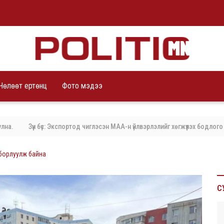
Чөлөөт ертөнц
Фото мэдээ
үүн бүс: Экспортод чиглэсэн МАА-н үйлвэрлэлийг хөгжүүлэх бодлого баримтал
 борлуулж байна
С