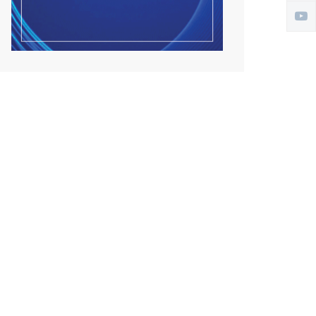
Улсын чанартай хатуу
хучилттай авто замын
талаас...
2026/08/06
Засгийн газар энэ оныг
дуустал санхүүгийн хэмнэл...
2026/08/06
Шатахууны импортын гаалийн
албан татварыг 2027 о...
2026/08/06
Стратегийн нөөцийн барааны
хяналтыг цахим систем...
2026/08/06
Монгол Улс COP17 бага хуралд
6.5 тэрбум ам.долла...