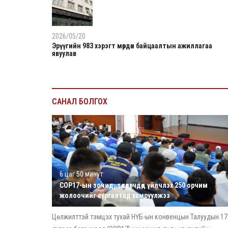
2026/05/20
Эрүүгийн 983 хэрэгт мөрдөн байцаалтын ажиллагаа
явуулав
САНАЛ БОЛГОХ
6 цаг 50 минут
COP17-ын зочид, төлөөлөгчдөд үйлчлэх 250 орчим
жолоочийг сургалтад хамруулжээ
Цөлжилттэй тэмцэх тухай НҮБ-ын конвенцын Талуудын 17