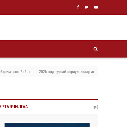
ж байна
2026 онд тусгай зориулалтаар агнах, барих амьтны тоо хэмжэ
УРТАЛЧИЛГАА