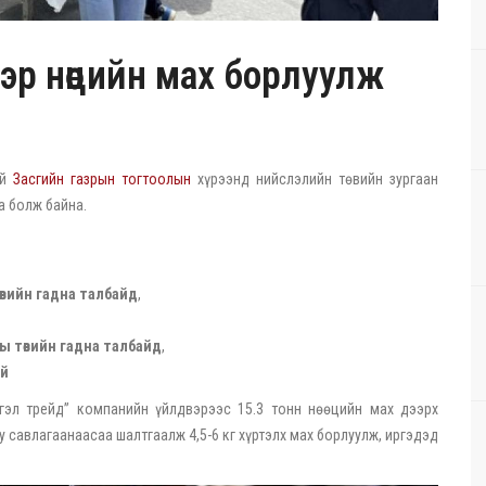
эр нөөцийн мах борлуулж
ай
Засгийн газрын тогтоолын
хүрээнд нийслэлийн төвийн зургаан
а болж байна.
төвийн гадна талбайд
,
ы төвийн гадна талбайд
,
ай
тгэл трейд” компанийн үйлдвэрээс 15.3 тонн нөөцийн мах дээрх
юу савлагаанаасаа шалтгаалж 4,5-6 кг хүртэлх мах борлуулж, иргэдэд