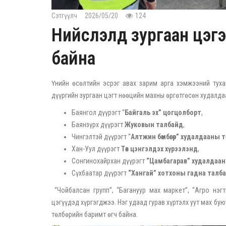
Сэтгүүлч
2026/05/20
124
Нийслэлд зургаан цэгэ
байна
Үнийн өсөлтийн эсрэг авах зарим арга хэмжээний тух
дүүргийн зургаан цэгт нөөцийн махны өргөтгөсөн худалда
Баянгол дүүрэгт “
Байгаль эх” цогцолборт
,
Баянзүрх дүүрэгт
Жуковын талбайд
,
Чингэлтэй дүүрэгт “
Алтжин бөмбөгөр” худалдааны 
Хан-Уул дүүрэгт
Төв цэнгэлдэх хүрээлэнд
,
Сонгинохайрхан дүүрэгт
“Цамбагарав” худалдаан
Сүхбаатар дүүрэгт
“Хангай” хотхоны гадна талб
“Чойбалсан групп”, “Багануур мах маркет”, “Агро нэг
цэгүүдэд хүргэгджээ. Нэг удаад гурав хүртэлх уут мах бу
төлбөрийн баримт өгч байна.