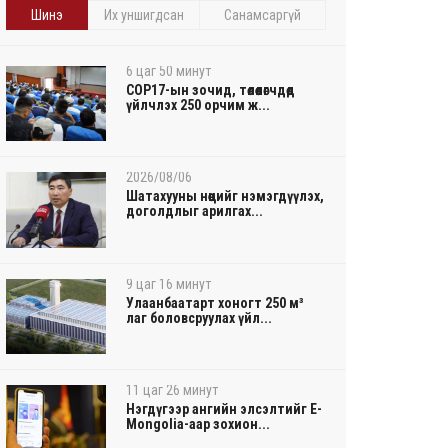
Шинэ
Их уншигдсан
Санамсаргүй
6 цаг 50 минут
COP17-ын зочид, төлөөлөгчдөд
үйлчлэх 250 орчим ж...
2026/08/06
Шатахууны нөөцийг нэмэгдүүлэх,
доголдлыг арилгах...
9 цаг 16 минут
Улаанбаатарт хоногт 250 м³
лаг боловсруулах үйл...
11 цаг 26 минут
Нэгдүгээр ангийн элсэлтийг E-
Mongolia-аар зохион...