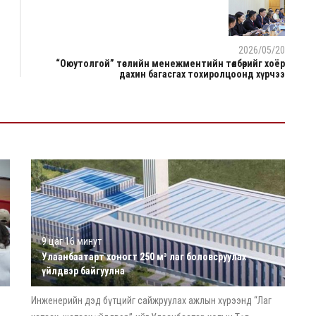
2026/05/20
“Оюутолгой” төслийн менежментийн төлбөрийг хоёр
дахин багасгах тохиролцоонд хүрчээ
9 цаг 16 минут
Улаанбаатарт хоногт 250 м³ лаг боловсруулах
үйлдвэр байгуулна
Инженерийн дэд бүтцийг сайжруулах ажлын хүрээнд “Лаг