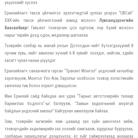
үзүүлэхийг хүслээ.
Ерөнхийлөгч такси үйлчилгээ эрхлэгчидтэй уулзах үеэрээ “UBCab”
ХХК-ийн такси үйлчилгээний ахмад жолооч
Лувсанцэрэнгийн
Баасанбаяр
т Гавьяат тээвэрчин цол хүртээж, нэр бүхий жолооч
нарыг төрийн дээд одон, медалиар шагналаа.
Тээврийн салбар нь манай улсын Дотоодын нийт бүтээгдэхүүний 8
орчим хувь, нийт ажиллах хүчний 6-8 хувийг эзэлдэг, нийгэм, эдийн
засагт чухал нөлөө үзүүлдэг.
Ерөнхийлөгч санаачилга гарган “Транзит Монгол” үндэсний хөтөлбөр
хэрэгжүүлж, Монгол Улс-Ази, Европыг холбосон тээвэр логистикийн
зангилаа төв болох зорилт дэвшүүлсэн.
Мөн Ерөнхий сайд байхдаа анх удаа “Төрөөс автотээврийн талаар
баримтлах бодлого”-ыг батлуулж, “Замын хөдөлгөөний аюулгүй
байдлын үндэсний зөвлөл” байгуулан ажиллуулж байлаа.
Зам, тээврийн хөгжлийн яам цаашид эрх зүйн шинэчлэл хийж,
тээвэрчдийн хөдөлмөрийн зах зээлийг хамгаалж, ядуурлыг бууруулах,
салбарын хариуцлагыг дээшлүүлэх, ёс зүйг сайжруулахад анхаарах