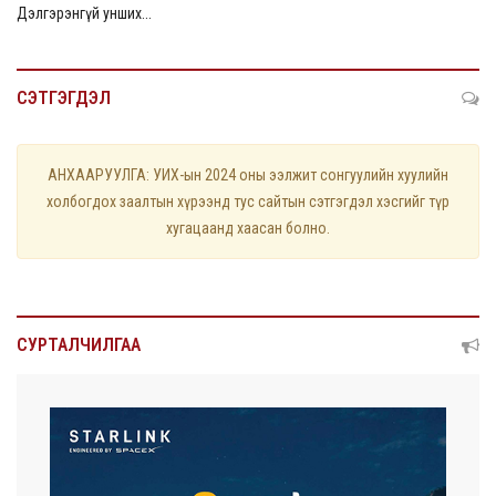
Дэлгэрэнгүй унших...
СЭТГЭГДЭЛ
АНХААРУУЛГА: УИХ-ын 2024 оны ээлжит сонгуулийн хуулийн
холбогдох заалтын хүрээнд тус сайтын сэтгэгдэл хэсгийг түр
хугацаанд хаасан болно.
СУРТАЛЧИЛГАА