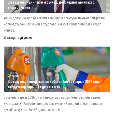
Шатахууны нөөцийг нэмэгдүүлэх, доголдлыг арилгахад
анхаарч байна
Аж үйлдвэр, эрдэс баялгийн яамнаас шатахууны нөхцөл байдалтай
холбогдуулан цаг үеийн асуудлаар ээлжит хэвлэлийн бага хурал
хийлээ.
Дэлгэрэнгүй унших...
2026/08/06
Шатахууны импортын гаалийн албан татварыг 2027 оны
хоёрдугаар сарын 1 хүртэл тэглэнэ
Засгийн газрын 2026 оны наймдугаар сарын 5-ны өдрийн ээлжит
хуралдаанд “Автобензин, дизель түлшний онцгой албан татварын
тухай” асуудлыг Аж үйлдвэр, эрдэс б...