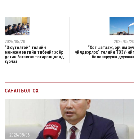
2026/05/20
2026/05/20
“Оюутолгой” төслийн
“Хог шатааж, эрчим хүч
менежментийн төлбөрийг хоёр
үйлдвэрлэх” төслийн ТЭЗҮ-ийг
дахин багасгах тохиролцоонд
боловсруулж дуусжээ
хүрчээ
САНАЛ БОЛГОХ
2026/08/06