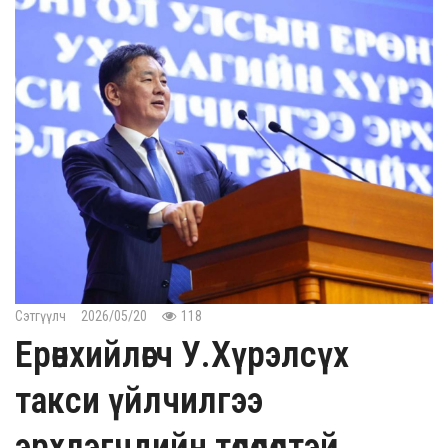
Сэтгүүлч
2026/05/20
118
Ерөнхийлөгч У.Хүрэлсүх
такси үйлчилгээ
эрхлэгчдийн төлөөлөлтэй