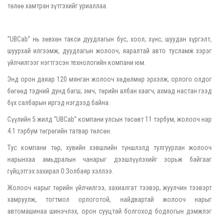
төлөө хамтран зүтгэхийг уриаллаа.
“UBCab” нь зөвхөн такси дуудлагын бус, хоол, хүнс, шуудан хүргэлт,
шуурхай илгээмж, дуудлагын жолооч, яаралтай авто тусламж зэрэг
үйлчилгээг нэгтгэсэн технологийн компани юм.
Энд орон даяар 120 мянган жолооч хөдөлмөр эрхэлж, орлого олдог
бөгөөд тэдний дунд багш, эмч, төрийн албан хаагч, ахмад настан гээд
бүх салбарын иргэд нэгдээд байна.
Сүүлийн 5 жилд “UBCab” компани улсын төсөвт 11 тэрбум, жолооч нар
4.1 тэрбум төгрөгийн татвар төлсөн.
Тус компани төр, хувийн хэвшлийн түншлэлд тулгуурлан жолооч
нарынхаа амьдралын чанарыг дээшлүүлэхийг зорьж байгааг
гүйцэтгэх захирал О.Золбаяр хэллээ.
Жолооч нарыг төрийн үйлчилгээ, захиалгат тээвэр, жуулчин тээвэрт
хамруулж, тогтмол орлоготой, найдвартай жолооч нарыг
автомашинаа шинэчлэх, орон сууцтай болгоход бодлогын дэмжлэг