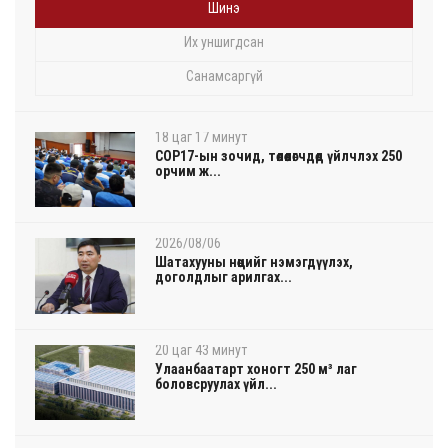
Шинэ
Их уншигдсан
Санамсаргүй
18 цаг 17 минут
COP17-ын зочид, төлөөлөгчдөд үйлчлэх 250
орчим ж...
2026/08/06
Шатахууны нөөцийг нэмэгдүүлэх,
доголдлыг арилгах...
20 цаг 43 минут
Улаанбаатарт хоногт 250 м³ лаг
боловсруулах үйл...