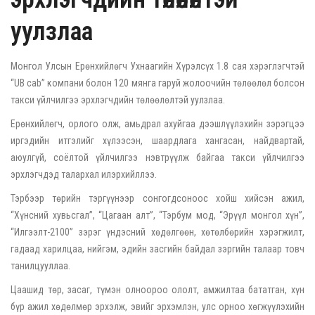
уулзлаа
Монгол Улсын Ерөнхийлөгч Ухнаагийн Хүрэлсүх 1.8 сая хэрэглэгчтэй
“UB cab” компани болон 120 мянга гаруй жолоочийн төлөөлөл болсон
такси үйлчилгээ эрхлэгчдийн төлөөлөлтэй уулзлаа.
Ерөнхийлөгч, орлого олж, амьдрал ахуйгаа дээшлүүлэхийн зэрэгцээ
иргэдийн итгэлийг хүлээсэн, шаардлага хангасан, найдвартай,
аюулгүй, соёлтой үйлчилгээ нэвтрүүлж байгаа такси үйлчилгээ
эрхлэгчдэд талархал илэрхийллээ.
Тэрбээр төрийн тэргүүнээр сонгогдсоноос хойш хийсэн ажил,
“Хүнсний хувьсгал”, “Цагаан алт”, “Тэрбум мод, “Эрүүл монгол хүн”,
“Илгээлт-2100” зэрэг үндэсний хөдөлгөөн, хөтөлбөрийн хэрэгжилт,
гадаад харилцаа, нийгэм, эдийн засгийн байдал зэргийн талаар товч
танилцууллаа.
Цаашид төр, засаг, түмэн олноороо ололт, амжилтаа бататган, хүн
бүр ажил хөдөлмөр эрхэлж, эвийг эрхэмлэн, улс орноо хөгжүүлэхийн