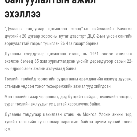
эхэллээ
“Дулааны тавдугаар цахилгаан станц”-ыг нийслэлийн Баянгол
дүүргийн 20 дугаар хорооны нутаг дэвсгэрт ДЦС-2-ын үнсэн сангийн
зориулалттай газрыг түшиглэн 26.4 га газарт барина.
Дулааны хоёрдугаар цахилгаан станц нь 1961 оноос ажиллаж
эхэлсэн бөгөөд 65 жил хуримтлагдсан үнсийг дөрөвдүгээр сарын 22-
ны өдрөөс зөөх ажлын эхлүүлээд байна.
Төслийн талбайд геологийн судалгааны өрөмдлөгийн ажлууд дуусаж,
станцын үндсэн тоног төхөөрөмжийн захиалгууд хийгдсэн.
Мөн төслийн газар чөлөөлөлт, дэд бүтцийн шийдэл, техникийн нөхцөл,
зураг төслийн ажлуудыг үе шаттай хэрэгжүүлж байна.
Дулааны тавдугаар цахилгаан станц нь Монгол Улсын анхны төр,
хувийн хэвшлийн түншлэлээр хэрэгжиж байгаа эрчим хүчний төсөл
юм.