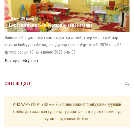
14 цаг 39 минут
Цэцэрлэгийн цахим бүртгэл өнөөдөр эхэлнэ
Нийслэлийн цэцэрлэгт хамрагдах хүсэлтийг хоёр үе шаттайгаар
зохион байгуулах бөгөөд нэгдүгээр шатны бүртгэлийг 2026 оны 08
дугаар сарын 10-ны өдрөөс 2026 оны 08...
Дэлгэрэнгүй унших...
СЭТГЭГДЭЛ
АНХААРУУЛГА: УИХ-ын 2024 оны ээлжит сонгуулийн хуулийн
холбогдох заалтын хүрээнд тус сайтын сэтгэгдэл хэсгийг түр
хугацаанд хаасан болно.