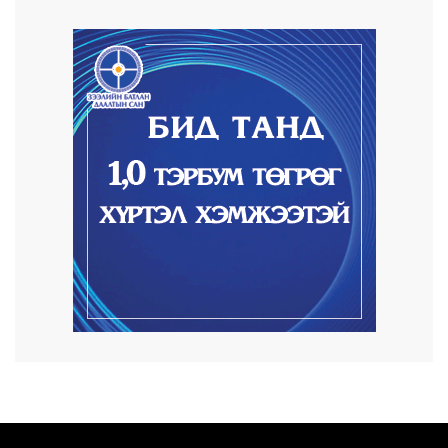
15 цаг 28 минут
КОП17-д ажиллах онцгой байдлын
бүрэлдэхүүн хамта...
15 цаг 36 минут
Улаанбаатарт өдөртөө 20 хэм дулаан
2026/08/07
COP17-ын зочид, төлөөлөгчдөд үйлчлэх
250 орчим ж...
2026/08/06
Шатахууны нөөцийг нэмэгдүүлэх,
доголдлыг арилгах...