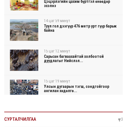
Цэцэрлэгийн цахим бүртгэл өнөөдөр
эхэлнэ
14 цаг 59 минут
Туул гол дээгүүр 476 метр урт гүүр барьж
байна
15 цаг 12 минут
Сарьсан багваахайтай холбоотой
дуудлагыг Нийслэл...
15 цаг 19 минут
Улсын дугаарын тэгш, сондгойгоор
ангилан хөдөлгө...
15 цаг 25 минут
Нарантуул, Дүнжингарав, Шинэ 100 айл
СУРТАЛЧИЛГАА
худалдааны ...