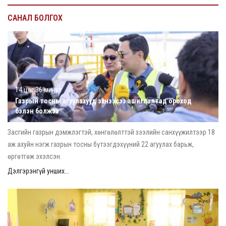
САНАЛ БОЛГОХ
14 цаг 36 минут
Газрын тосны агуулахууд эхнээсээ ашиглалтад ороход
бэлэн болжээ
Засгийн газрын дэмжлэгтэй, хөнгөлөлттэй зээлийн санхүүжилтээр 18
аж ахуйн нэгж газрын тосны бүтээгдэхүүний 22 агуулах барьж,
өргөтгөж эхэлсэн.
Дэлгэрэнгүй унших...