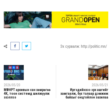
Эх сурвалж: http://politic.mn/
2026/05/20
2026/05/21
МҮОНРТ архивын сан хөмрөгөө
Иргэдийнхээ эрх ашгийг
4К, тоон системд шилжүүлж
хамгаалж, бүх талаар дэмжиж
эхэллээ
байхыг онцгойлон захилаа