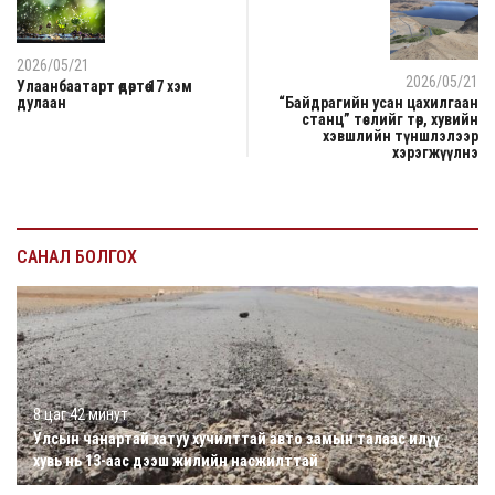
2026/05/21
2026/05/21
Улаанбаатарт өдөртөө 17 хэм
дулаан
“Байдрагийн усан цахилгаан
станц” төслийг төр, хувийн
хэвшлийн түншлэлээр
хэрэгжүүлнэ
САНАЛ БОЛГОХ
8 цаг 42 минут
Улсын чанартай хатуу хучилттай авто замын талаас илүү
хувь нь 13-аас дээш жилийн насжилттай