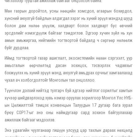
чиглэлээр тууштай ажиллаж байгааг онцолсон байна.
Мөн газрын доройтол, усны нөөцийн хомсдол, агаарын бохирдол,
хүнсний аюулгүй байдлын алдагдал зэрэг нь хүний эрүүл мэндэд шууд
болон дам нөлөө үзүүлж, халдварт болон халдварт бус өвчний
эрсдэлийг нэмэгдүүлж байгааг тэмдэглэв. Эдгээр хүчин зүйл нь хүн
амын амьжиргаа, нийгмийн тогтвортой байдалд ч сөргөөр нөлөөлж
буйг дурдлаа.
Иймд тогтвортой газар ашиглалт, экосистемийн нөхөн сэргээлт, уур
амьсгалын өөрчлөлтөд дасан зохицох, тэсвэрлэх чадавхыг
бэхжүүлэх нь хүний эрүүл мэнд, аюулгүй амьдрах орчныг хамгаалахад
чухал ач холбогдолтойг Монголын тал онцоллоо.
Түүнчлэн дэлхий нийтэд тулгарч буй эдгээр нийтлэг сорилтыг хамтын
хүчээр шийдвэрлэхэд хувь нэмэр оруулах зорилгоор Монгол Улс НҮБ-
ын Цөлжилттэй тэмцэх конвенцын Талуудын 17 дугаар бага хурал
буюу СОР17-ыг энэ оны наймдугаар сард зохион байгуулахаар
ажиллаж байгааг мэдээлэв.
Энэ удаагийн чуулганаар гишүүн улсууд цар тахлын дараах нөхцөлд