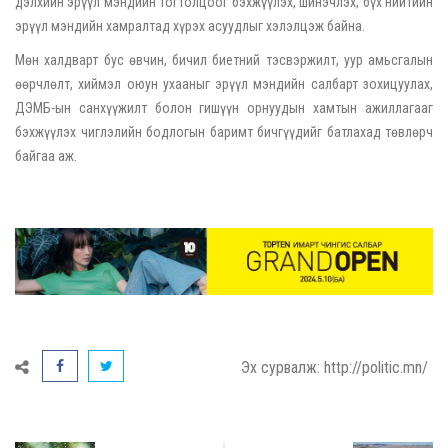
дэлхийн эрүүл мэндийн тогтолцоог бэхжүүлэх, шинэчлэх, бүх нийтийн
эрүүл мэндийн хамралтад хүрэх асуудлыг хэлэлцэж байна.
Мөн халдварт бус өвчин, бичил биетний тэсвэржилт, уур амьсгалын
өөрчлөлт, хиймэл оюун ухааныг эрүүл мэндийн салбарт зохицуулах,
ДЭМБ-ын санхүүжилт болон гишүүн орнуудын хамтын ажиллагааг
бэхжүүлэх чиглэлийн бодлогын баримт бичгүүдийг батлахад төвлөрч
байгаа аж.
Эх сурвалж: http://politic.mn/