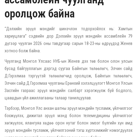
оролцож байна
“Дэлхийн эрүүл мэндийг шинэчлэн тодорхойлох нь: Хамтын
хариуцлага” сэдвийн дор Дэлхийн эрүүл мэндийн ассамблейн 79
дүгээр чуулган 2026 оны тавдугаар сарын 18-23-ны өдрүүдэд Женев
хотноо болж байна.
Чуулганд Монгол Улсаас НҮБ-ын Женев дэх төв болон олон улсын
бусад байгууллагын дэргэд суугаа Байнгын төлөөлөгч, Элчин сайд
Д.Гэрэлмаа тэргүүтэй төлөөлөгчид оролцож, Байнгын төлөөлөгч,
Элчин сайд Д.Гэрэлмаа чуулганы Ерөнхий хэлэлцүүлэгт Монгол Улсын
Засгийн газраас эрүүл мэндийн салбарт хэрэгжүүлж буй бодлого,
цаашдын үйл ажиллагааны талаар танилцуулав.
Тэрбээр, Монгол Улс анхан шатны эрүүл мэндийн тусламж, үйлчилгээг
бэхжүүлэх, дижитал эрүүл мэнд болон телемедицины үйлчилгээг
хөгжүүлэх, ялангуяа хөдөө орон нутаг болон эмзэг бүлгийн хүн амд
эрүүл мэндийн тусламж, үйлчилгээний тэгш хүртээмжийг нэмэгдүүлэх