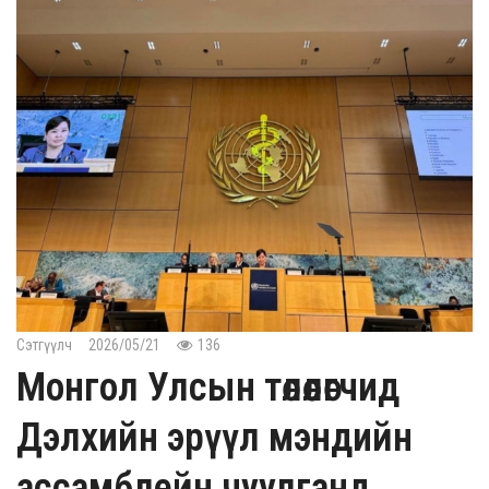
Сэтгүүлч
2026/05/21
136
Монгол Улсын төлөөлөгчид
Дэлхийн эрүүл мэндийн
ассамблейн чуулганд