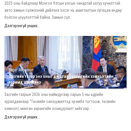
2025 оны байдлаар Монгол Улсын улсын чанартай хатуу хучилттай
авто замын сүлжээний дийлэнх хэсэг нь ашиглалтын хугацаа өндөр
болсон үзүүлэлттэй байна. Замын сүл...
Дэлгэрэнгүй унших...
8 цаг 46 минут
Засгийн газар энэ оныг дуустал санхүүгийн хэмнэлтийн
горимд шилжинэ
Засгийн газрын 2026 оны наймдугаар сарын 5-ны өдрийн
хуралдаанаар “Төсвийн санхүүжилтэд эрэмбэ тогтоож, төсвийн
хэмнэлт, мөнгөн хөрөнгийн зохицуулалт хийх зар...
Дэлгэрэнгүй унших...