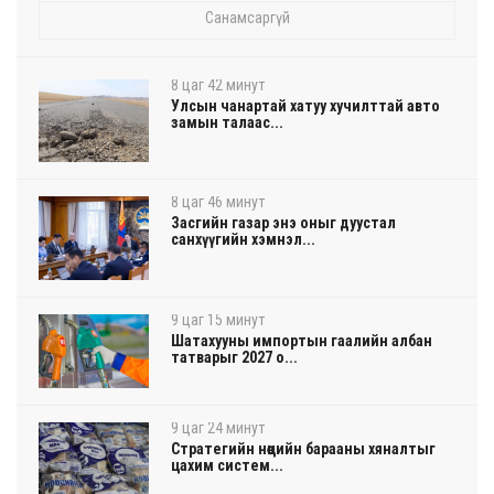
Санамсаргүй
8 цаг 42 минут
Улсын чанартай хатуу хучилттай авто
замын талаас...
8 цаг 46 минут
Засгийн газар энэ оныг дуустал
санхүүгийн хэмнэл...
9 цаг 15 минут
Шатахууны импортын гаалийн албан
татварыг 2027 о...
9 цаг 24 минут
Стратегийн нөөцийн барааны хяналтыг
цахим систем...