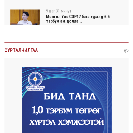
9 цаг 31 минут
Монгол Улс COP17 бага хуралд 6.5
тэрбум ам.долла...
9 цаг 36 минут
“Улаанбаатар трам” төсөл хэрэгжсэнээр
СУРТАЛЧИЛГАА
жилд 4...
9 цаг 54 минут
Автомашины улсын дугаар тэгш
тоогоор төгссөн бол...
9 цаг 57 минут
Улаанбаатарт өдөртөө 29 хэм дулаан
2026/08/05
Прокурорын байгууллага өнгөрсөн долоо
хоногт 29,...