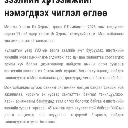
нэмэгдүүлэх чиглэл өглөө
Монгол Улсын Их Хурлын дарга С.Бямбацогт 2026 оны тавдугаар
сарын 19-ний өдөр Улсын Их Хурлын гишүүдийн хамт Монголбанкны
үйл ажиллагаатай танилцлаа.
Уулзалтын үеэр УИХ-ын дарга зээлийн хүүг бууруулах, ипотекийн
зээлийн хүртээмжийг нэмэгдүүлэх, тэр дундаа халаалтаа сэргээгдэх
эрчим хүч болон цахилгаанаар шийдсэн амины орон сууцанд
ипотекийн зээл олгох боломжийг судалж, богино хугацаанд шийдэл
танилцуулахыг Монголбанкны удирдлагуудад чиглэл болгосон байна.
Монголбанкны зүгээс банкны системийн нөхцөл байдал хэвийн, үйл
ажиллагаа, хөрөнгө эх үүсвэр хангалттай байгааг танилцуулжээ.
Харин арилжааны банкуудад зээл олгох боломж байгаа ч ипотекийн
зээлийн хүсэлт гаргасан 45 мянган иргэн хүлээлттэй байгааг УИХ-ын
дарга онцлоод, энэ асуудлаар тодорхой бодлого, шийдэл
танилцуулахыг үүрэг болголоо.