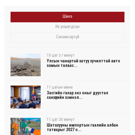
Шинэ
Их уншигдсан
Санамсаргүй
10 цаг 57 минут
Улсын чанартай хатуу хучилттай авто
замын талаас...
11 цагын өмнө
Засгийн газар энэ оныг дуустал
санхүүгийн хэмнэл...
11 цаг 30 минут
Шатахууны импортын гаалийн албан
татварыг 2027 о...