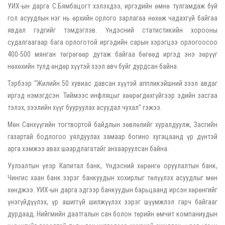
УИХ-ын дарга С.Бямбацогт хэлэхдээ, иргэдийн өмнө тулгамдаж буй
гол асуудлын нэг нь өрхийн орлого зарлагаа нөхөж чадахгүй байгаа
явдал гэдгийг тэмдэглэв. Үндэсний статистикийн хорооны
судалгаагаар бага орлоготой иргэдийн сарын хэрэгцээ орлогоосоо
400-500 мянган төгрөгөөр дутаж байгаа бөгөөд иргэд энэ зөрүүг
нөхөхийн тулд өндөр хүүтэй зээл авч буйг дурдсан байна.
Тэрбээр “Жилийн 50 хувиас давсан хүүтэй аппликэйшний зээл авдаг
иргэд нэмэгдсэн. Тиймээс инфляцыг хөөрөгдөхгүйгээр эдийн засгаа
тэлэх, зээлийн хүүг бууруулах асуудал чухал” гэжээ.
Мөн Санхүүгийн тогтвортой байдлын зөвлөлийг хуралдуулж, Засгийн
газартай бодлогоо уялдуулах замаар богино хугацаанд үр дүнтэй
арга хэмжээ авах шаардлагатайг анхааруулсан байна.
Уулзалтын үеэр Капитал банк, Үндэсний хөрөнгө оруулалтын банк,
Чингис хаан банк зэрэг банкуудын хохирлыг төлүүлэх асуудлыг мөн
хөнджээ. УИХ-ын дарга эдгээр банкуудын барьцаанд ирсэн хөрөнгийг
үнэгүйдүүлэх, үр ашиггүй шилжүүлэх зэрэг шүүмжлэл гарч байгааг
дурдаад, Нийгмийн даатгалын сан болон төрийн өмчит компаниудын