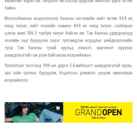
хөрөнгийг яаралтай төлүүлэх чиглэлээр шуурхай ажиллах үүрэг өгсөн
байна.
Монголбанкны мэдээлснээр банкны системийн нийт актив 84.8 их
наяд төгрөг, нийт зээлийн хэмжээ 44.8 их наяд төгрөг, салбарын
цэвэр ашиг 306.3 тэрбум төгрөг байгаа аж. Төв банкны удирдлагууд
зээлийн хүүг бууруулах зэрэг тулгамдсан асуудлыг шийдвэрлэхийн
тулд Төв банкны тухай хуульд нэмэлт, өөрчлөлт оруулах
шаардлагатай гэж үзэж байгаагаа илэрхийлжээ.
Уулзалтын төгсгөлд УИХ-ын дарга С.Бямбацогт шаардлагатай хууль,
эрх зүйн орчныг бүрдүүлж, бодлогын дэмжлэг үзүүлж ажиллахаа
илэрхийллээ.