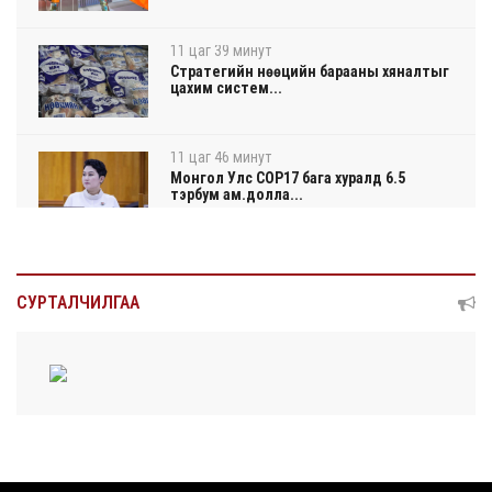
11 цаг 39 минут
Стратегийн нөөцийн барааны хяналтыг
цахим систем...
11 цаг 46 минут
Монгол Улс COP17 бага хуралд 6.5
тэрбум ам.долла...
11 цаг 50 минут
“Улаанбаатар трам” төсөл хэрэгжсэнээр
СУРТАЛЧИЛГАА
жилд 4...
12 цаг 8 минут
Автомашины улсын дугаар тэгш
тоогоор төгссөн бол...
12 цаг 12 минут
Улаанбаатарт өдөртөө 29 хэм дулаан