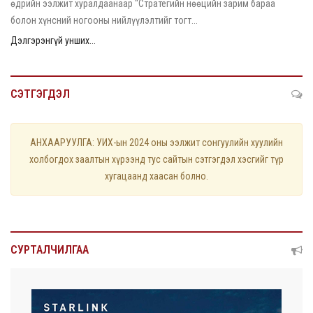
өдрийн ээлжит хуралдаанаар “Стратегийн нөөцийн зарим бараа
болон хүнсний ногооны нийлүүлэлтийг тогт...
Дэлгэрэнгүй унших...
СЭТГЭГДЭЛ
АНХААРУУЛГА: УИХ-ын 2024 оны ээлжит сонгуулийн хуулийн
холбогдох заалтын хүрээнд тус сайтын сэтгэгдэл хэсгийг түр
хугацаанд хаасан болно.
СУРТАЛЧИЛГАА