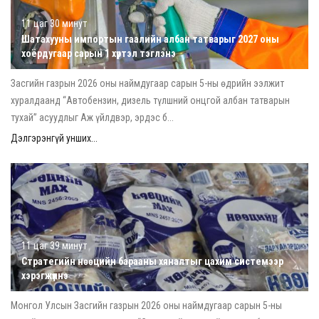
11 цаг 30 минут
Шатахууны импортын гаалийн албан татварыг 2027 оны
хоёрдугаар сарын 1 хүртэл тэглэнэ
Засгийн газрын 2026 оны наймдугаар сарын 5-ны өдрийн ээлжит
хуралдаанд “Автобензин, дизель түлшний онцгой албан татварын
тухай” асуудлыг Аж үйлдвэр, эрдэс б...
Дэлгэрэнгүй унших...
11 цаг 39 минут
Стратегийн нөөцийн барааны хяналтыг цахим системээр
хэрэгжүүлнэ
Монгол Улсын Засгийн газрын 2026 оны наймдугаар сарын 5-ны