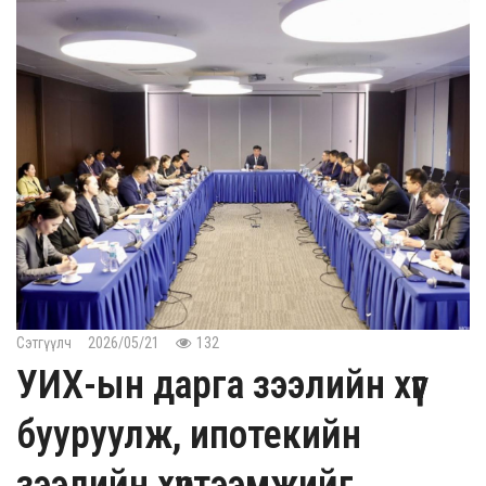
Сэтгүүлч
2026/05/21
132
УИХ-ын дарга зээлийн хүүг
бууруулж, ипотекийн
зээлийн хүртээмжийг