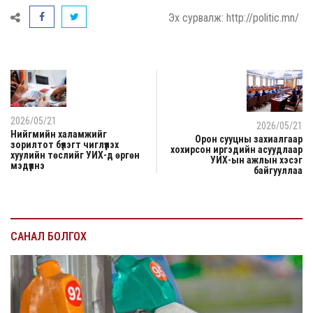
Эх сурвалж: http://politic.mn/
2026/05/21
2026/05/21
Нийгмийн халамжийг
Орон сууцны захиалгаар
зорилтот бүлэгт чиглүүлэх
хохирсон иргэдийн асуудлаар
хуулийн төслийг УИХ-д өргөн
УИХ-ын ажлын хэсэг
мэдүүлнэ
байгууллаа
САНАЛ БОЛГОХ