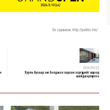
Эх сурвалж: http://politic.mn/
2026/05/22
н
Хууль бусаар эм бэлдмэл зарсан хэргүүдийг шүүхээр
шийдвэрлүүллээ