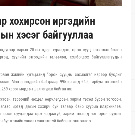
ар хохирсон иргэдийн
ын хэсэг байгууллаа
авдугаар сарын 20-ны өдөр хуралдаж, орон сууц захиалах болон
гэд, хуулийн этгээдийн төлөөлөл, холбогдох байгууллагуудын
урван жилийн хугацаанд “орон сууцны захиалга” нэрээр бусдыг
ээлэв. Мөн өнөөдрийн байдлаар 995 иргэнд 64.5 тэрбум төгрөгийн
х 259 хэрэг мөрдөн шалгагдаж байгаа аж.
эсэн, гэрээний нөхцөл өөрчлөгдсөн, зарим төсөл бүрэн зогссон,
аагаас иргэд дахин хохирч буй талаар байр сууриа илэрхийлэв.
ил орон сууцандаа орж чадаагүй, зарим төсөлд нэг орон сууцыг
н бүртгэлийн хяналт хангалтгүй байсныг онцоллоо.