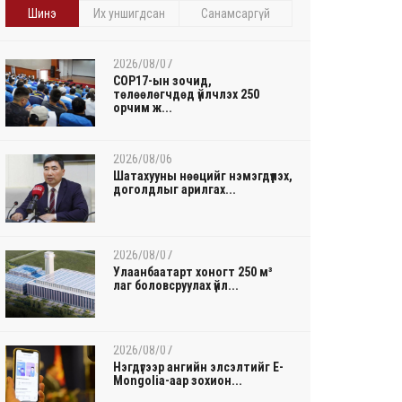
Шинэ
Их уншигдсан
Санамсаргүй
2026/08/07
COP17-ын зочид,
төлөөлөгчдөд үйлчлэх 250
орчим ж...
2026/08/06
Шатахууны нөөцийг нэмэгдүүлэх,
доголдлыг арилгах...
2026/08/07
Улаанбаатарт хоногт 250 м³
лаг боловсруулах үйл...
2026/08/07
Нэгдүгээр ангийн элсэлтийг E-
Mongolia-аар зохион...