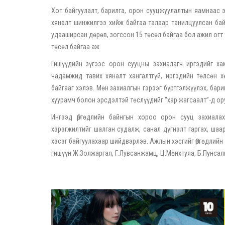
Хот байгуулалт, барилга, орон сууцжуулалтын яамнаас э
хяналт шинжилгээ хийж байгаа талаар танилцуулсан бай
удааширсан дөрөв, зогссон 15 төсөл байгаа бол ажил огт
төсөл байгаа аж.
Гишүүдийн зүгээс орон сууцны захиалагч иргэдийг ха
чадамжид тавих хяналт хангалтгүй, иргэдийн төлсөн х
байгааг хэлэв. Мөн захиалгын гэрээг бүртгэлжүүлэх, бар
хуурамч болон эрсдэлтэй төслүүдийг “хар жагсаалт”-д ору
Ингээд Өргөдлийн байнгын хороо орон сууц захиала
хэрэгжилтийг шалган судалж, санал дүгнэлт гаргах, ша
хэсэг байгуулахаар шийдвэрлэв. Ажлын хэсгийг Өргөдлий
гишүүн Ж.Золжаргал, Г.Лувсанжамц, Ц.Мөнхтуяа, Б.Пунсал