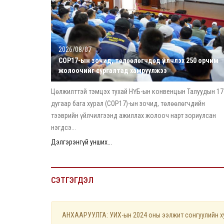
2026/08/07
COP17-ын зочид, төлөөлөгчдөд үйлчлэх 250 орчим
жолоочийг сургалтад хамруулжээ
Цөлжилттэй тэмцэх тухай НҮБ-ын конвенцын Талуудын 17
дугаар бага хурал (COP17)-ын зочид, төлөөлөгчдийн
тээврийн үйлчилгээнд ажиллах жолооч нарт зориулсан
нэгдсэ...
Дэлгэрэнгүй унших...
СЭТГЭГДЭЛ
АНХААРУУЛГА: УИХ-ын 2024 оны ээлжит сонгуулийн хуу