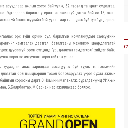
нэ асуудлаар ажлын хэсэг байгуулж, 52 төсөлд тандалт судалгаа,
на. Эдгээрээс барилга угсралтын ажил гүйцэтгэж байгаа 15, ажил
 эхлээгүй болон шүүхийн байгууллагаар хянагдаж буй тус бүр дөрвөн
мгаалах эрх зүйн орчин сул, барилгын компаниудын санхүүгийн
өрөнгийг хамгаалах даатгал, баталгааны механизм шаардлагатай
С
игдаж дуусаагүй орон сууцанд “урьдчилсан тэмдэглэл” хийдэг байх,
улах зэрэг зохицуулалт хэрэгтэй гэж үзлээ.
х, худалдан авах харилцааг зохицуулж буй хууль тогтоомжийн
ардлагатай бол шийдвэрийн төсөл боловсруулах үүрэг бүхий ажлын
н байнгын хорооны дарга О.Номинчимэг ахалж, бүрэлдэхүүнд УИХ-ын
маа, Б.Баярбаатар, М.Сарнай нар ажиллахаар боллоо.