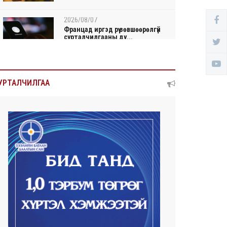
2026/08/07
Францад иргэд рүү зөвшөөрөлгүй
сурталчилгааны ду...
2026/08/07
Нийтийн тээврийн Ч:19А
УРТАЛЧИЛГАА
чиглэлийн замналд түр хуг...
2026/08/07
Автомашины улсын дугаар
сондгой тоогоор төгссөн ...
2026/08/07
Улаанбаатарт өдөртөө 30 хэм
дулаан
2026/08/06