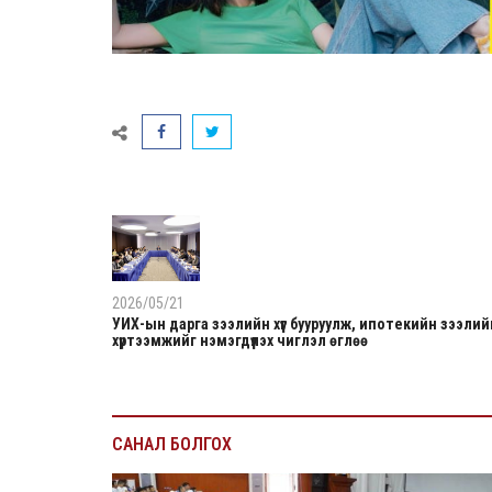
2026/05/21
УИХ-ын дарга зээлийн хүүг бууруулж, ипотекийн зээлий
хүртээмжийг нэмэгдүүлэх чиглэл өглөө
САНАЛ БОЛГОХ