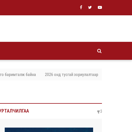
римталж байна
2026 онд тусгай зориулалтаар агнах, барих амьтны тоо 
УРТАЛЧИЛГАА