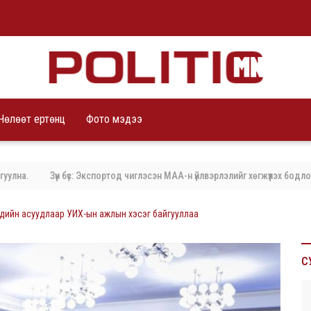
Чөлөөт ертөнц
Фото мэдээ
Зүүн бүс: Экспортод чиглэсэн МАА-н үйлвэрлэлийг хөгжүүлэх бодлого ба
дийн асуудлаар УИХ-ын ажлын хэсэг байгууллаа
С