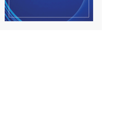
Улсын чанартай хатуу
хучилттай авто замын
талаас...
2026/08/06
Засгийн газар энэ оныг
дуустал санхүүгийн хэмнэл...
2026/08/06
Шатахууны импортын гаалийн
албан татварыг 2027 о...
2026/08/06
Стратегийн нөөцийн барааны
хяналтыг цахим систем...
2026/08/06
Монгол Улс COP17 бага хуралд
6.5 тэрбум ам.долла...