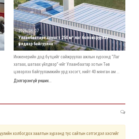
2026/08/07
Улаанбаатарт хоногт 250 м³ лаг боловсруулах
үйлдвэр байгуулна
Инженерийн дэд бүтцийг сайжруулах ажлын хүрээнд “Лаг
хатаах, шатаах үйлдвэр”-ийг Улаанбаатар хотын Төв
цэвэрлэх байгууламжийн урд хэсэгт, нийт 40 мянган ам ...
Дэлгэрэнгүй унших...
лийн холбогдох заалтын хүрээнд тус сайтын сэтгэгдэл хэсгийг