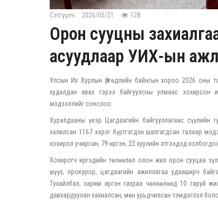
Сэтгүүлч
2026/05/21
128
Орон сууцны захиалга
асуудлаар УИХ-ын ажл
Улсын Их Хурлын Өргөдлийн байнгын хороо 2026 оны т
худалдан авах гэрээ байгуулсны улмаас хохирсон ир
мэдээллийг сонслоо.
Хуралдааны үеэр Цагдаагийн байгууллагаас сүүлийн г
залилсан 1167 хэрэг бүртгэгдэн шалгагдсан талаар мэд
хохирол учирсан, 79 иргэн, 22 хуулийн этгээдэд холбогдо
Хохирогч иргэдийн төлөөлөл олон жил орон сууцаа хүлэ
шүүх, прокурор, цагдаагийн ажиллагаа удааширч байг
Тухайлбал, зарим иргэн газраа чөлөөлөөд 10 гаруй ж
давхардуулан захиалсан, мөн урьдчилсан тэмдэглэл боло