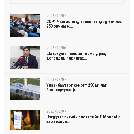
2026/08/07
COP17-ын зочид, төлөөлөгчдөд үйлчлэх
250 орчим ж...
2026/08/06
Шатахууны нөөцийг нэмэгдүүлэх,
доголдлыг арилгах...
2026/08/07
Улаанбаатарт хоногт 250 м³ лаг
боловсруулах үйл...
2026/08/07
Нэгдүгээр ангийн элсэлтийг E-Mongolia-
аар зохион...