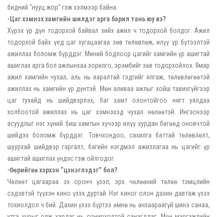
бидний “нууц жор” гэж хэлмээр байна.
-Цаг хэмнэх хамгийн шилдэг арга барил тань юу вэ?
Хүрэх үр дүн тодорхой байвал хийх ажил ч тодорхой болдог. Ажил
тодорхой байх үед цаг хугацаагаа зөв төлөвлөж, илүү үр бүтээлтэй
ажиллах боломж бүрддэг. Миний бодлоор цагийг хамгийн үр ашигтай
ашиглах арга бол ажлынхаа зорилго, эрэмбийг зөв тодорхойлох. Ямар
ажил хамгийн чухал, аль нь яаралтай гэдгийг ялгаж, төлөвлөгөөтэй
ажиллах нь хамгийн үр дүнтэй. Мөн аливаа ажлыг хойш тавихгүйгээр
цаг тухайд нь шийдвэрлэх, баг хамт олонтойгоо нягт уялдаа
холбоотой ажиллах нь цаг хэмнэхэд чухал нөлөөтэй. Ингэснээр
асуудлыг нэг хүний биш хамтын хүчээр илүү хурдан бөгөөд оновчтой
шийдэх боломж бүрддэг. Товчхондоо, сахилга баттай төлөвлөлт,
шуурхай шийдвэр гаргалт, багийн нэгдмэл ажиллагаа нь цагийг үр
ашигтай ашиглах үндэс гэж ойлгодог.
-Өөрийгөө хэрхэн “цэнэглэдэг” бол?
Чөлөөт цагаараа эх оронч үзэл, эрх чөлөөний төлөө тэмцлийн
сэдэвтэй түүхэн кино үзэх дуртай. Нэг киног олон дахин давтаж үзэх
тохиолдол ч бий. Дахин үзэх бүртээ өмнө нь анзаараагүй шинэ санаа,
утга учрыг олж хардаг нь сонирхолтой санагддаг. Мөн мэргэжлийн