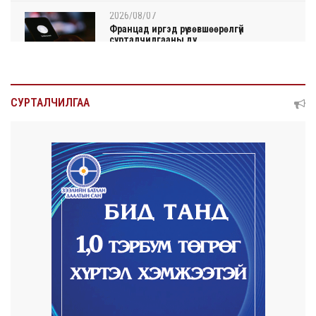
2026/08/07
Францад иргэд рүү зөвшөөрөлгүй
сурталчилгааны ду...
2026/08/07
Нийтийн тээврийн Ч:19А чиглэлийн
СУРТАЛЧИЛГАА
замналд түр хуг...
2026/08/07
Автомашины улсын дугаар сондгой
тоогоор төгссөн ...
2026/08/07
Улаанбаатарт өдөртөө 30 хэм дулаан
2026/08/06
Улсын чанартай хатуу хучилттай авто