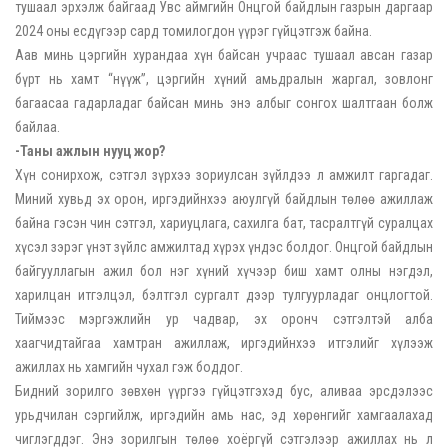
тушаал эрхэлж байгаад Увс аймгийн Онцгой байдлын газрын даргаар
2024 оны есдүгээр сард томилогдон үүрэг гүйцэтгэж байна.
Аав минь цэргийн хурандаа хүн байсан учраас тушаал авсан газар
бүрт нь хамт “нүүж”, цэргийн хүний амьдралын жаргал, зовлонг
багаасаа гадарладаг байсан минь энэ албыг сонгох шалтгаан болж
байлаа.
-Таны ажлын нууц жор?
Хүн сонирхож, сэтгэл зүрхээ зориулсан зүйлдээ л амжилт гаргадаг.
Миний хувьд эх орон, иргэдийнхээ аюулгүй байдлын төлөө ажиллаж
байна гэсэн чин сэтгэл, хариуцлага, сахилга бат, тасралтгүй суралцах
хүсэл зэрэг үнэт зүйлс амжилтад хүрэх үндэс болдог. Онцгой байдлын
байгууллагын ажил бол нэг хүний хүчээр биш хамт олны нэгдэл,
харилцан итгэлцэл, бэлтгэл сургалт дээр тулгуурладаг онцлогтой.
Тиймээс мэргэжлийн ур чадвар, эх оронч сэтгэлтэй алба
хаагчидтайгаа хамтран ажиллаж, иргэдийнхээ итгэлийг хүлээж
ажиллах нь хамгийн чухал гэж боддог.
Бидний зорилго зөвхөн үүргээ гүйцэтгэхэд бус, аливаа эрсдэлээс
урьдчилан сэргийлж, иргэдийн амь нас, эд хөрөнгийг хамгаалахад
чиглэгддэг. Энэ зорилгын төлөө хоёргүй сэтгэлээр ажиллах нь л