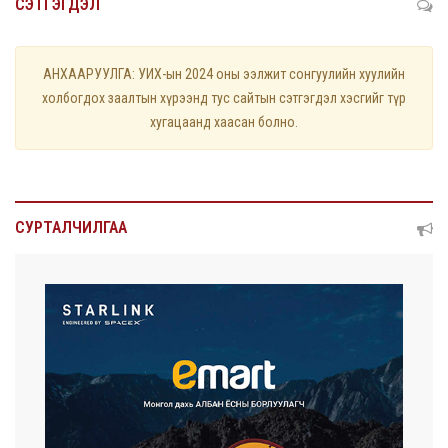
СЭТГЭГДЭЛ
АНХААРУУЛГА: УИХ-ын 2024 оны ээлжит сонгуулийн хуулийн
холбогдох заалтын хүрээнд тус сайтын сэтгэгдэл хэсгийг түр
хугацаанд хаасан болно.
СУРТАЛЧИЛГАА