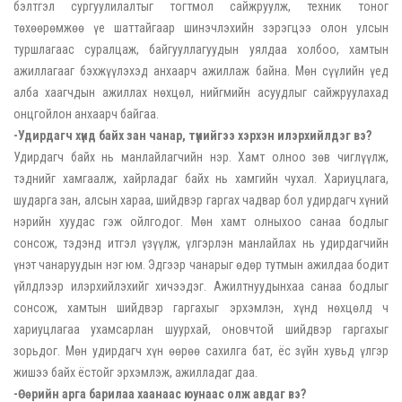
бэлтгэл сургуулилалтыг тогтмол сайжруулж, техник тоног
төхөөрөмжөө үе шаттайгаар шинэчлэхийн зэрэгцээ олон улсын
туршлагаас суралцаж, байгууллагуудын уялдаа холбоо, хамтын
ажиллагааг бэхжүүлэхэд анхаарч ажиллаж байна. Мөн сүүлийн үед
алба хаагчдын ажиллах нөхцөл, нийгмийн асуудлыг сайжруулахад
онцгойлон анхаарч байгаа.
-Удирдагч хүнд байх зан чанар, түүнийгээ хэрхэн илэрхийлдэг вэ?
Удирдагч байх нь манлайлагчийн нэр. Хамт олноо зөв чиглүүлж,
тэднийг хамгаалж, хайрладаг байх нь хамгийн чухал. Хариуцлага,
шударга зан, алсын хараа, шийдвэр гаргах чадвар бол удирдагч хүний
нэрийн хуудас гэж ойлгодог. Мөн хамт олныхоо санаа бодлыг
сонсож, тэдэнд итгэл үзүүлж, үлгэрлэн манлайлах нь удирдагчийн
үнэт чанаруудын нэг юм. Эдгээр чанарыг өдөр тутмын ажилдаа бодит
үйлдлээр илэрхийлэхийг хичээдэг. Ажилтнуудынхаа санаа бодлыг
сонсож, хамтын шийдвэр гаргахыг эрхэмлэн, хүнд нөхцөлд ч
хариуцлагаа ухамсарлан шуурхай, оновчтой шийдвэр гаргахыг
зорьдог. Мөн удирдагч хүн өөрөө сахилга бат, ёс зүйн хувьд үлгэр
жишээ байх ёстойг эрхэмлэж, ажилладаг даа.
-Өөрийн арга барилаа хаанаас юунаас олж авдаг вэ?