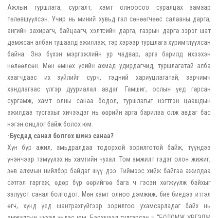
Ажлын туршлага, сургалт, хамт олноосоо суралцах замаар
төлөвшүүлсэн. Учир нь миний хувьд гал сөнөөгчөөс салааны дарга,
ангийн захирагч, байцаагч, хэлтсийн дарга, газрын дарга зэрэг шат
дамжсан албан тушаалд ажиллаж, тэр хэрээр туршлага хуримтлуулсан
байна. Энэ бүхэн мэргэжлийн ур чадвар, арга барилд ихээхэн
нөлөөлсөн. Мөн өмнөх үеийн ахмад удирдагчид, туршлагатай алба
хаагчдаас их зүйлийг сурч, тэдний хариуцлагатай, зарчимч
хандлагаас үлгэр дууриалал авдаг. Гамшиг, ослын үед гарсан
сургамж, хамт олны санаа бодол, туршлагыг нэгтгэн цаашдын
ажилдаа тусгахыг хичээдэг нь өөрийн арга барилаа олж авдаг бас
нэгэн онцлог байж болох юм.
-Бусдад санал болгох шинэ санаа?
Хүн бүр ажил, амьдралдаа тодорхой зорилготой байж, түүндээ
үнэнчээр тэмүүлэх нь хамгийн чухал. Том амжилт гэдэг олон жижиг,
зөв алхмын нийлбэр байдаг шүү дээ. Тиймээс хийж байгаа ажилдаа
сэтгэл гаргаж, өдөр бүр өөрийгөө бага ч гэсэн хөгжүүлж байхыг
залууст санал болгодог. Мөн хамт олноо дэмжиж, бие биедээ итгэл
өгч, хүнд үед шантрахгүйгээр зорилгоо ухамсарладаг байх нь
амжилтын чухал үндэс юм. Бэрхшээл тулгарсан ч “БОЛОМЖ ҮРГЭЛЖ