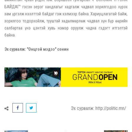
БАЙДАГ” гэсэн эерэг хандлагыг хадгалж чадвал зорилгодоо хүрэх
зам үргэлж нээлттэй байдаг гэж хэлмээр байна. Хариуцлагатай байж,
зорилгоо тодорхойлж, тууштай хөдөлмөрлөж чадвал хүн бүр өөрийн
салбартаа үнэ цэнтэй хувь нэмэр оруулж чадна гэдэгт итгэлтэй
байна.
Эх сурвалж: "Онцгой мэдээ" сонин
Эх сурвалж: http://politic.mn/