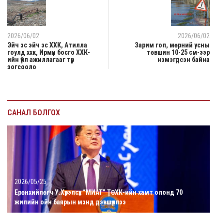
2026/06/02
2026/06/02
Эйч эс эйч эс ХХК, Атилла
Зарим гол, мөрний усны
гоулд ххк, Ирмүүн босго ХХК-
төвшин 10-25 см-ээр
ийн үйл ажиллагааг түр
нэмэгдсэн байна
зогсооло
САНАЛ БОЛГОХ
2026/05/25
Ерөнхийлөгч У.Хүрэлсүх “МИАТ” ТӨХК-ийн хамт олонд 70
жилийн ойн баярын мэнд дэвшүүллээ