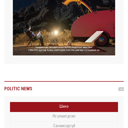
POLITIC NEWS
Шинэ
Их уншигдсан
Санамсаргүй