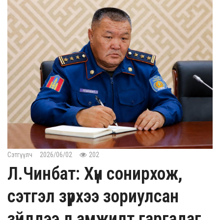
Сэтгүүлч
2026/06/02
202
Л.Чинбат: Хүн сонирхож,
сэтгэл зүрхээ зориулсан
зүйлдээ л амжилт гаргадаг