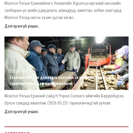
Монгол Улсын Ерөнхийлөгч Ухнаагийн Хүрэлсүх иргэний нисэхийн
салбарын үе үеийн удирдлага, ахмадууд, ажилтан, албан хаагчдад
Монгол Улсад нисэх хүчин үүсэж хөгжс...
Дэлгэрэнгүй унших...
2026/05/25
Зээлийн батлан даалтын сангийн эх үүсвэрийг нэмэгдүүлж,
тариаланчдаа дэмжиж ажиллана
Монгол Улсын Ерөнхий сайд Н.Учрал Сэлэнгэ аймгийн Баруунбүрэн,
Орхон сумдад ажиллаж /2026.05.23/ тариаланчидтай уулзав.
Дэлгэрэнгүй унших...