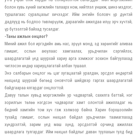
болон хувь хүний хөгжлийн талаарх ном, нийтлэл уншиж, шинэ мэдлэг,
туршлагаас суралцахыг хичээдэг. Ийм энгийн боловч үр дүнтэй
дадлууд нь бодлоо төвлөрүүлж, дараагийн ажилдаа илүү эрч хүчтэй,
үр бүтээлтэй байхад тусалдаг.
-Таны ажлын онцлог?
Миний ажил бол иргэдийн амь нас, эрүүл мэнд, эд хөрөнгийг аливаа
гамшиг, ослын аюулаас хамгаалах, урьдчилан сэргийлэх,
шаардлагатай үед шуурхай хариу арга хэмжээг зохион байгуулахад
чиглэсэн өндөр хариуцлагатай албан тушаал.
Энэ салбарын онцлог нь цаг хугацаатай уралдан, эрсдэл өндөртэй
нөхцөлд шуурхай бөгөөд оновчтой шийдвэр гаргах шаардлагатай
байдгаараа ялгардаг онцлогтой.
Давуу талын хувьд мэргэжлийн ур чадвартай, сахилга баттай, нэг
зорилгын төлөө нэгдсэн чадварлаг хамт олонтой ажилладаг нь
бидний хамгийн том хүч гэж хэлмээр байна. Харин бэрхшээлийн
тухайд гамшиг, ослын нөхцөл байдал урьдчилан таамаглахад
хүндрэлтэй, зарим үед маш хүнд, эрсдэлтэй орчинд ажиллах
шаардлага тулгардаг. Ийм нөхцөл байдлыг даван туулахын тулд бид