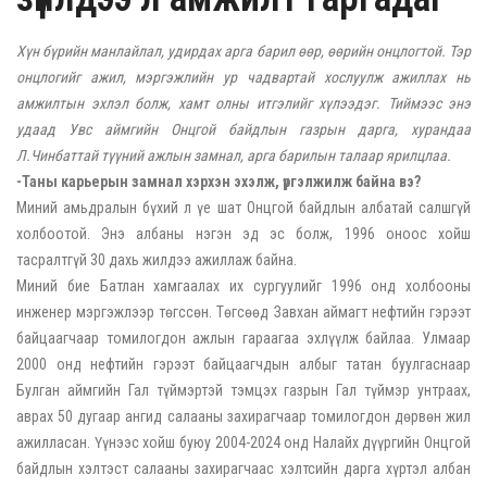
Хүн бүрийн манлайлал, удирдах арга барил өөр, өөрийн онцлогтой. Тэр
онцлогийг ажил, мэргэжлийн ур чадвартай хослуулж ажиллах нь
амжилтын эхлэл болж, хамт олны итгэлийг хүлээдэг. Тиймээс энэ
удаад Увс аймгийн Онцгой байдлын газрын дарга, хурандаа
Л.Чинбаттай түүний ажлын замнал, арга барилын талаар ярилцлаа.
-Таны карьерын замнал хэрхэн эхэлж, үргэлжилж байна вэ?
Миний амьдралын бүхий л үе шат Онцгой байдлын албатай салшгүй
холбоотой. Энэ албаны нэгэн эд эс болж, 1996 оноос хойш
тасралтгүй 30 дахь жилдээ ажиллаж байна.
Миний бие Батлан хамгаалах их сургуулийг 1996 онд холбооны
инженер мэргэжлээр төгссөн. Төгсөөд Завхан аймагт нефтийн гэрээт
байцаагчаар томилогдон ажлын гараагаа эхлүүлж байлаа. Улмаар
2000 онд нефтийн гэрээт байцаагчдын албыг татан буулгаснаар
Булган аймгийн Гал түймэртэй тэмцэх газрын Гал түймэр унтраах,
аврах 50 дугаар ангид салааны захирагчаар томилогдон дөрвөн жил
ажилласан. Үүнээс хойш буюу 2004-2024 онд Налайх дүүргийн Онцгой
байдлын хэлтэст салааны захирагчаас хэлтсийн дарга хүртэл албан