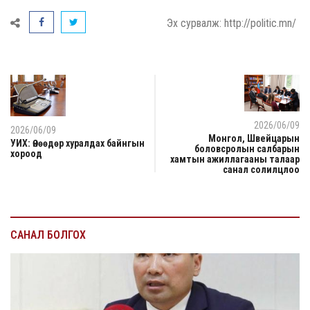
Эх сурвалж: http://politic.mn/
2026/06/09
2026/06/09
Монгол, Швейцарын
УИХ: Өнөөдөр хуралдах байнгын
боловсролын салбарын
хороод
хамтын ажиллагааны талаар
санал солилцлоо
САНАЛ БОЛГОХ