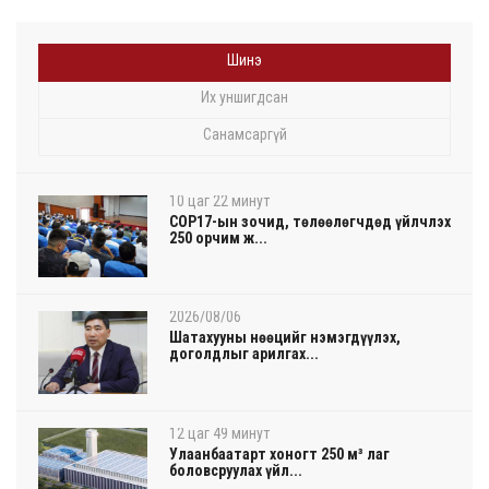
Шинэ
Их уншигдсан
Санамсаргүй
10 цаг 22 минут
COP17-ын зочид, төлөөлөгчдөд үйлчлэх
250 орчим ж...
2026/08/06
Шатахууны нөөцийг нэмэгдүүлэх,
доголдлыг арилгах...
12 цаг 49 минут
Улаанбаатарт хоногт 250 м³ лаг
боловсруулах үйл...