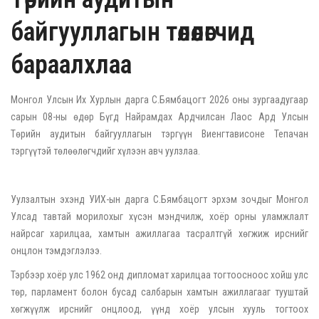
байгууллагын төлөөлөгчид
бараалхлаа
Монгол Улсын Их Хурлын дарга С.Бямбацогт 2026 оны зургаадугаар
сарын 08-ны өдөр Бүгд Найрамдах Ардчилсан Лаос Ард Улсын
Төрийн аудитын байгууллагын тэргүүн Виенгтависоне Тепачан
тэргүүтэй төлөөлөгчдийг хүлээн авч уулзлаа.
Уулзалтын эхэнд УИХ-ын дарга С.Бямбацогт эрхэм зочдыг Монгол
Улсад тавтай морилохыг хүсэн мэндчилж, хоёр орны уламжлалт
найрсаг харилцаа, хамтын ажиллагаа тасралтгүй хөгжиж ирснийг
онцлон тэмдэглэлээ.
Тэрбээр хоёр улс 1962 онд дипломат харилцаа тогтоосноос хойш улс
төр, парламент болон бусад салбарын хамтын ажиллагааг тууштай
хөгжүүлж ирснийг онцлоод, үүнд хоёр улсын хууль тогтоох