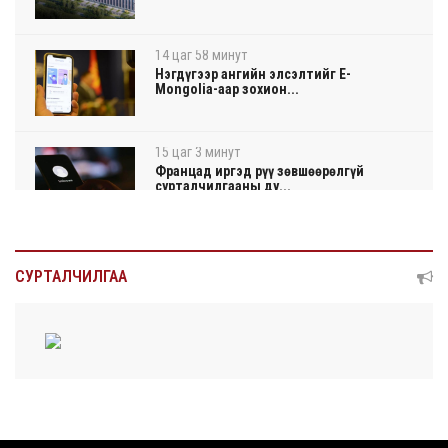
14 цаг 58 минут
Нэгдүгээр ангийн элсэлтийг E-
Mongolia-аар зохион...
15 цаг 3 минут
Францад иргэд рүү зөвшөөрөлгүй
сурталчилгааны ду...
15 цаг 7 минут
Нийтийн тээврийн Ч:19А чиглэлийн
СУРТАЛЧИЛГАА
замналд түр хуг...
15 цаг 9 минут
Автомашины улсын дугаар сондгой
тоогоор төгссөн ...