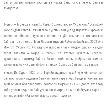
байгууллагын хамтын ажиллагаа чухал байр суурь эзэлж байгааг
тэмдэглэв.
Түүнчлэн Монгол Улсын Их Хурал болон Лаосын Үндэсний Ассамблей
хоорондын хамтын ажиллагаа сүүлийн жилүүдэд идэвхтэй өргөжиж,
харилцан айлчлал, туршлага солилцох үйл ажиллагаа тогтмолжиж
байгааг тодотголоо. Мөн Лаосын Үндэсний Ассамблейгаас 2003 онд
Монгол Улсын Их Хуралд бэлэглэсэн улаан модон ширээ, сандал
зэрэг тавилга өнөөдөр ч Улсын Их Хурлын чуулганы нэгдсэн
хуралдааны танхимд байгаа бөгөөд хоёр орны найрамдал, хамтын
ажиллагааны үнэ цэнтэй бэлгэ тэмдэг болсоор байгааг тэмдэглэв.
Улсын Их Хурал 2020 онд Төрийн аудитын тухай хуулийг шинэчлэн
баталж, төрийн аудитын байгууллагын хараат бус байдлыг ханган, эрх
зүйн орчныг боловсронгуй болгосон гэдгийг УИХ-ын дарга дурдаад,
хоёр улсын аудитын байгууллагын хамтран зохион байгуулах сургалт,
хэлэлцүүлгийн үйл ажиллагаанд амжилт хүслээ.