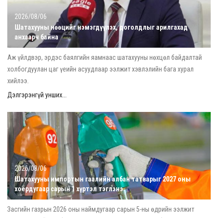
2026/08/06
Шатахууны нөөцийг нэмэгдүүлэх, доголдлыг арилгахад
анхаарч байна
Аж үйлдвэр, эрдэс баялгийн яамнаас шатахууны нөхцөл байдалтай
холбогдуулан цаг үеийн асуудлаар ээлжит хэвлэлийн бага хурал
хийлээ.
Дэлгэрэнгүй унших...
2026/08/06
Шатахууны импортын гаалийн албан татварыг 2027 оны
хоёрдугаар сарын 1 хүртэл тэглэнэ
Засгийн газрын 2026 оны наймдугаар сарын 5-ны өдрийн ээлжит