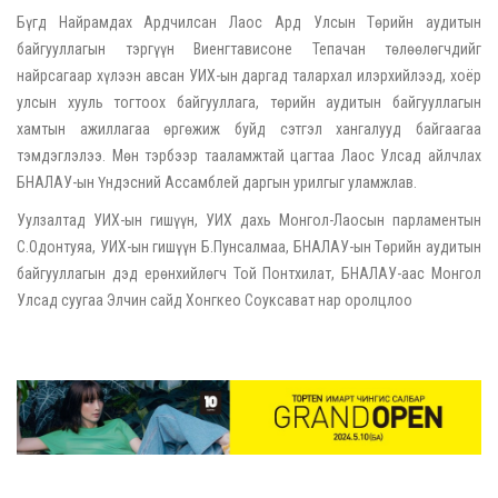
Бүгд Найрамдах Ардчилсан Лаос Ард Улсын Төрийн аудитын
байгууллагын тэргүүн Виенгтависоне Тепачан төлөөлөгчдийг
найрсагаар хүлээн авсан УИХ-ын даргад талархал илэрхийлээд, хоёр
улсын хууль тогтоох байгууллага, төрийн аудитын байгууллагын
хамтын ажиллагаа өргөжиж буйд сэтгэл хангалууд байгаагаа
тэмдэглэлээ. Мөн тэрбээр тааламжтай цагтаа Лаос Улсад айлчлах
БНАЛАУ-ын Үндэсний Ассамблей даргын урилгыг уламжлав.
Уулзалтад УИХ-ын гишүүн, УИХ дахь Монгол-Лаосын парламентын
С.Одонтуяа, УИХ-ын гишүүн Б.Пунсалмаа, БНАЛАУ-ын Төрийн аудитын
байгууллагын дэд ерөнхийлөгч Той Понтхилат, БНАЛАУ-аас Монгол
Улсад суугаа Элчин сайд Хонгкео Соуксават нар оролцлоо