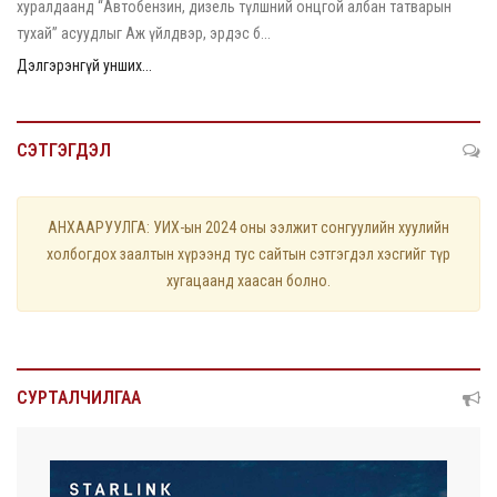
хуралдаанд “Автобензин, дизель түлшний онцгой албан татварын
тухай” асуудлыг Аж үйлдвэр, эрдэс б...
Дэлгэрэнгүй унших...
СЭТГЭГДЭЛ
АНХААРУУЛГА: УИХ-ын 2024 оны ээлжит сонгуулийн хуулийн
холбогдох заалтын хүрээнд тус сайтын сэтгэгдэл хэсгийг түр
хугацаанд хаасан болно.
СУРТАЛЧИЛГАА