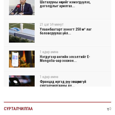
Шатахууны нөөцийг нэмэгдүүлэх,
доголдлыг арилгах...
21 цаг 59 минут
Улаанбаатарт хоногт 250 м³ лаг
боловсруулах үйл...
1 өдөр.өмнө
Нэгдүгээр ангийн элсэлтийг E-
Mongolia-аар зохион...
1 өдөр.өмнө
Францад иргэд рүү зөвшөөрөлгүй
сурталчилгааны ду...
1 өдөр.өмнө
Нийтийн тээврийн Ч:19А чиглэлийн
СУРТАЛЧИЛГАА
замналд түр хуг...