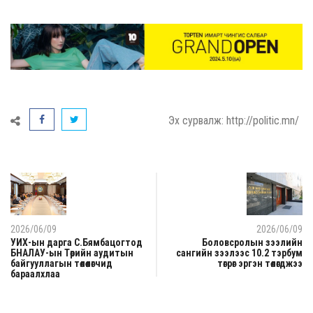
Эх сурвалж: http://politic.mn/
2026/06/09
2026/06/09
УИХ-ын дарга С.Бямбацогтод
Боловсролын зээлийн
БНАЛАУ-ын Төрийн аудитын
сангийн зээлээс 10.2 тэрбум
байгууллагын төлөөлөгчид
төгрөг эргэн төлөгджээ
бараалхлаа