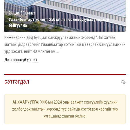
21 цаг 59 минут
Улаанбаатарт хоногт 250 м³ лаг боловсруулах үйлдвэр
байгуулна
Инженерийн дэд бүтцийг сайжруулах ажлын хүрээнд “Лаг хатаах,
шатаах үйлдвэр”-ийг Улаанбаатар хотын Төв цэвэрлэх байгууламжийн
урд хэсэгт, нийт 40 мянган ам ...
Дэлгэрэнгүй унших...
СЭТГЭГДЭЛ
АНХААРУУЛГА: УИХ-ын 2024 оны ээлжит сонгуулийн хуулийн
холбогдох заалтын хүрээнд тус сайтын сэтгэгдэл хэсгийг түр
хугацаанд хаасан болно.