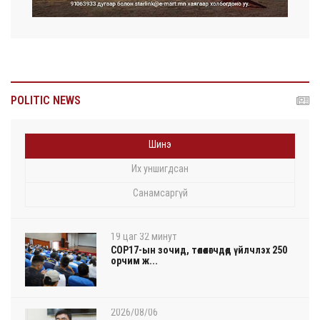
POLITIC NEWS
Шинэ
Их уншигдсан
Санамсаргүй
19 цаг 32 минут
COP17-ын зочид, төлөөлөгчдөд үйлчлэх 250
орчим ж...
2026/08/06