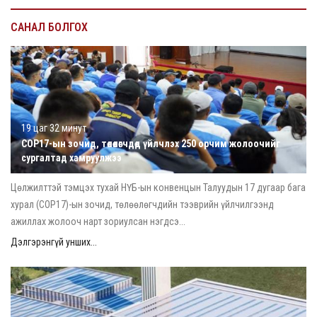
САНАЛ БОЛГОХ
19 цаг 32 минут
COP17-ын зочид, төлөөлөгчдөд үйлчлэх 250 орчим жолоочийг
сургалтад хамруулжээ
Цөлжилттэй тэмцэх тухай НҮБ-ын конвенцын Талуудын 17 дугаар бага
хурал (COP17)-ын зочид, төлөөлөгчдийн тээврийн үйлчилгээнд
ажиллах жолооч нарт зориулсан нэгдсэ...
Дэлгэрэнгүй унших...