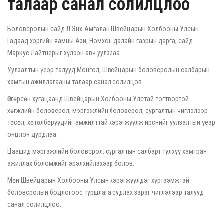
талаар санал солилцлоо
Боловсролын сайд Л.Энх-Амгалан Швейцарын Холбооны Улсын
Гадаад хэргийн яамны Ази, Номхон далайн газрын дарга, сайд
Маркус Лайтнерыг хүлээн авч уулзлаа.
Уулзалтын үеэр талууд Монгол, Швейцарын боловсролын салбарын
хамтын ажиллагааны талаар санал солилцов.
Өнгөрсөн хугацаанд Швейцарын Холбооны Улстай тогтвортой
хөгжлийн боловсрол, мэргэжлийн боловсрол, сургалтын чиглэлээр
төсөл, хөтөлбөрүүдийг амжилттай хэрэгжүүлж ирснийг уулзалтын үеэр
онцлон дурдлаа.
Цаашид мэргэжлийн боловсрол, сургалтын салбарт түлхүү хамтран
ажиллах боломжийг эрэлхийлэхээр болов.
Мөн Швейцарын Холбооны Улсын хэрэгжүүлдэг хүртээмжтэй
боловсролын бодлогоос туршлага судлах зэрэг чиглэлээр талууд
санал солилцлоо.