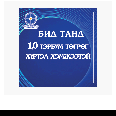
1 өдөр.өмнө
Автомашины улсын дугаар сондгой
тоогоор төгссөн ...
1 өдөр.өмнө
Улаанбаатарт өдөртөө 30 хэм дулаан
2026/08/06
Улсын чанартай хатуу хучилттай авто
замын талаас...
2026/08/06
Засгийн газар энэ оныг дуустал
санхүүгийн хэмнэл...