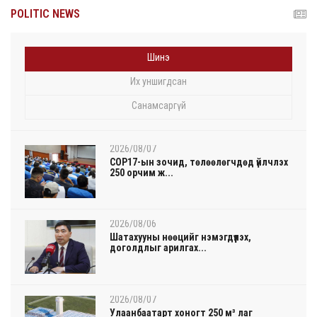
POLITIC NEWS
Шинэ
Их уншигдсан
Санамсаргүй
2026/08/07
COP17-ын зочид, төлөөлөгчдөд үйлчлэх
250 орчим ж...
2026/08/06
Шатахууны нөөцийг нэмэгдүүлэх,
доголдлыг арилгах...
2026/08/07
Улаанбаатарт хоногт 250 м³ лаг