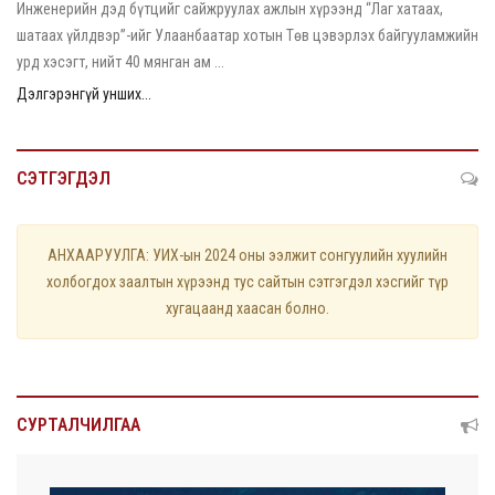
Инженерийн дэд бүтцийг сайжруулах ажлын хүрээнд “Лаг хатаах,
шатаах үйлдвэр”-ийг Улаанбаатар хотын Төв цэвэрлэх байгууламжийн
урд хэсэгт, нийт 40 мянган ам ...
Дэлгэрэнгүй унших...
СЭТГЭГДЭЛ
АНХААРУУЛГА: УИХ-ын 2024 оны ээлжит сонгуулийн хуулийн
холбогдох заалтын хүрээнд тус сайтын сэтгэгдэл хэсгийг түр
хугацаанд хаасан болно.
СУРТАЛЧИЛГАА