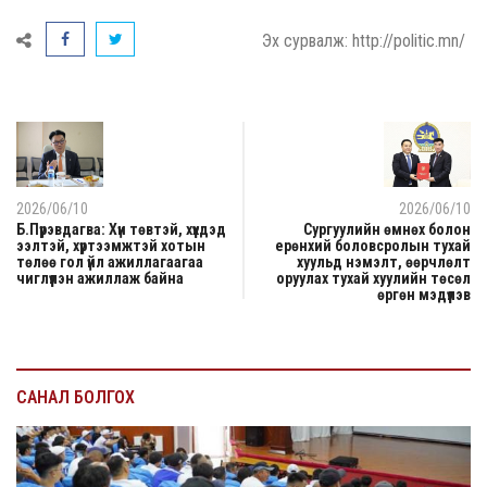
Эх сурвалж: http://politic.mn/
2026/06/10
2026/06/10
Б.Пүрэвдагва: Хүн төвтэй, хүүхдэд
Сургуулийн өмнөх болон
ээлтэй, хүртээмжтэй хотын
ерөнхий боловсролын тухай
төлөө гол үйл ажиллагаагаа
хуульд нэмэлт, өөрчлөлт
чиглүүлэн ажиллаж байна
оруулах тухай хуулийн төсөл
өргөн мэдүүлэв
САНАЛ БОЛГОХ