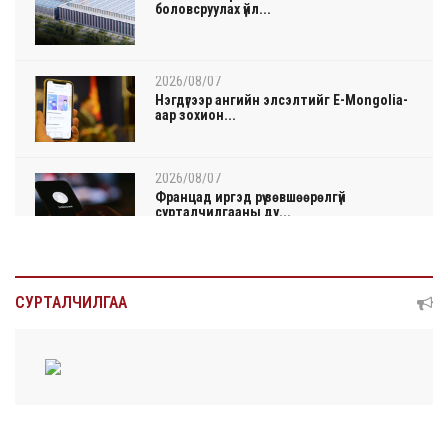
боловсруулах үйл...
2026/08/07
Нэгдүгээр ангийн элсэлтийг E-Mongolia-
аар зохион...
2026/08/07
Францад иргэд рүү зөвшөөрөлгүй
сурталчилгааны ду...
2026/08/07
Нийтийн тээврийн Ч:19А чиглэлийн
СУРТАЛЧИЛГАА
замналд түр хуг...
2026/08/07
Автомашины улсын дугаар сондгой
тоогоор төгссөн ...