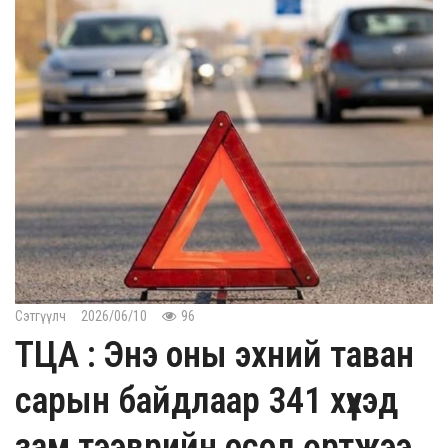
Сэтгүүлч
2026/06/10
96
ТЦА : Энэ оны эхний таван
сарын байдлаар 341 хүүхэд
зам тээврийн осол өртжээ