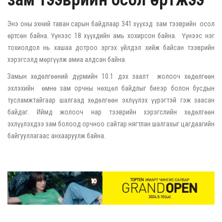
Энэ оны эхний таван сарын байдлаар 341 хүүхэд зам тээврийн осол
өртсөн байна. Үүнээс 18 хүүхдийн амь хохирсон байна. Үүнээс нэг
тохиолдол нь хашаа дотроо эргэх үйлдэл хийж байсан тээврийн
хэрэгсэлд мөргүүлж амиа алдсан байна.
Замын хөдөлгөөний дүрмийн 10.1 дэх заалт жолооч хөдөлгөөн
эхлэхийн өмнө зам орчны нөхцөл байдлыг биеэр болон бусдын
тусламжтайгаар шалгаад хөдөлгөөн эхлүүлэх үүрэгтэй гэж заасан
байдаг. Иймд жолооч нар тээврийн хэрэгслийн хөдөлгөөн
эхлүүлэхдээ зам болоод орчноо сайтар нягтлан шалгахыг цагдаагийн
байгууллагаас анхааруулж байна.