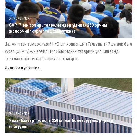
2026/08/07
COP17-ын зочид, төлөөлөгчдөд үйлчлэх 250 орчим
жолоочийг сургалтад хамруулжээ
Цөлжилттэй тэмцэх тухай НҮБ-ын конвенцын Талуудын 17 дугаар бага
хурал (COP17)-ын зочид, төлөөлөгчдийн тээврийн үйлчилгээнд
ажиллах жолооч нарт зориулсан нэгдсэ...
Дэлгэрэнгүй унших...
2026/08/07
Улаанбаатарт хоногт 250 м³ лаг боловсруулах үйлдвэр
байгуулна