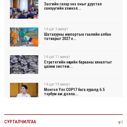
Засгийн газар энэ оныг дуустал
санхүүгийн хэмнэл...
14 цаг 3 минут
Шатахууны импортын гаалийн албан
татварыг 2027 о...
14 цаг 11 минут
Стратегийн нөөцийн барааны хяналтыг
цахим систем...
14 цаг 19 минут
Монгол Улс COP17 бага хуралд 6.5
тэрбум ам.долла...
14 цаг 23 минут
“Улаанбаатар трам” төсөл хэрэгжсэнээр
СУРТАЛЧИЛГАА
жилд 4...