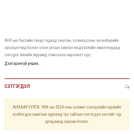
2026/08/04
АНУ гадаад оюутан, сэтгүүлчдийн визийн журмыг
чангатгана
АНУ-ын Засгийн газар гадаад оюутан, солилцооны хөтөлбөрийн
оролцогчид болон олон улсын хэвлэл мэдээллийн ажилтнуудад
олгодог визийн журамд томоохон өөрчлөлт ору...
Дэлгэрэнгүй унших...
СЭТГЭГДЭЛ
АНХААРУУЛГА: УИХ-ын 2024 оны ээлжит сонгуулийн хуулийн
холбогдох заалтын хүрээнд тус сайтын сэтгэгдэл хэсгийг түр
хугацаанд хаасан болно.