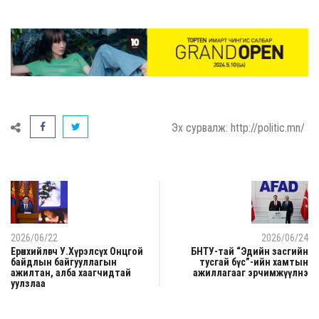
Эх сурвалж: http://politic.mn/
2026/06/22
2026/06/24
Ерөнхийлөгч У.Хүрэлсүх Онцгой
БНТУ-тай “Эдийн засгийн
байдлын байгууллагын
тусгай бүс”-ийн хамтын
ажилтан, алба хаагчидтай
ажиллагааг эрчимжүүлнэ
уулзлаа