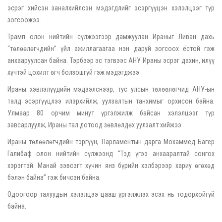
эсрэг хийсэн заналхийлсэн мэдэгдлийг эсэргүүцэн хэлэлцээг түр
зогсоожээ.
Трамп олон нийтийн сүлжээгээр дамжуулан Ираныг Ливан дахь
“төлөөлөгчдийн” үйл ажиллагаагаа нэн даруй зогсоох ёстой гэж
анхааруулсан байна. Тэрбээр эс тэгвээс АНУ Ираны эсрэг дахин, илүү
хүчтэй цохилт өгч болзошгүй гэж мэдэгджээ.
Ираны хэвлэлүүдийн мэдээлснээр, тус улсын төлөөлөгчид АНУ-ын
талд эсэргүүцлээ илэрхийлж, уулзалтын танхимыг орхисон байна.
Улмаар 80 орчим минут үргэлжилж байсан хэлэлцээг түр
завсарлуулж, Ираны тал дотоод зөвлөлдөх уулзалт хийжээ.
Ираны төлөөлөгчдийн тэргүүн, Парламентын дарга Мохаммед Багер
Галибаф олон нийтийн сүлжээнд “Тэд үгээ анхааралтай сонгох
хэрэгтэй. Манай зэвсэгт хүчин янз бүрийн хэлбэрээр хариу өгөхөд
бэлэн байна” гэж бичсэн байна.
Одоогоор талуудын хэлэлцээ цааш үргэлжлэх эсэх нь тодорхойгүй
байна.