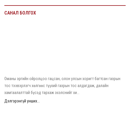
САНАЛ БОЛГОХ
2026/08/04
Оманы эргийн ойролцоо гацсан газрын тос тээвэрлэгч хөлгөөс
тос алдагдаж эхэлжээ
Оманы эргийн ойролцоо гацсан, олон улсын хоригт багтсан газрын
тос тээвэрлэгч хөлгөөс түүхий газрын тос алдагдаж, далайн
хамгаалалттай бүсэд тархаж эхэлснийг хи...
Дэлгэрэнгүй унших...