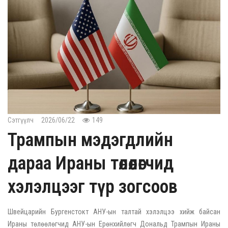
Сэтгүүлч
2026/06/22
149
Трампын мэдэгдлийн
дараа Ираны төлөөлөгчид
хэлэлцээг түр зогсоов
Швейцарийн Бургенстокт АНУ-ын талтай хэлэлцээ хийж байсан
Ираны төлөөлөгчид АНУ-ын Ерөнхийлөгч Дональд Трампын Ираны