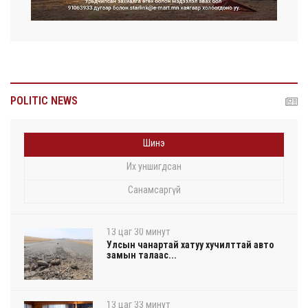
POLITIC NEWS
Шинэ
Их уншигдсан
Санамсаргүй
13 цаг 30 минут
Улсын чанартай хатуу хучилттай авто
замын талаас...
13 цаг 33 минут