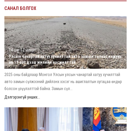
САНАЛ БОЛГОХ
14 цаг 12 минут
Улсын чанартай хатуу хучилттай авто замын талаас илүү хувь
нь 13-аас дээш жилийн насжилттай
2025 оны байдлаар Монгол Улсын улсын чанартай хатуу хучилттай
авто замын сүлжээний дийлэнх хэсэг нь ашиглалтын хугацаа өндөр
болсон үзүүлэлттэй байна. Замын сүл...
Дэлгэрэнгүй унших...