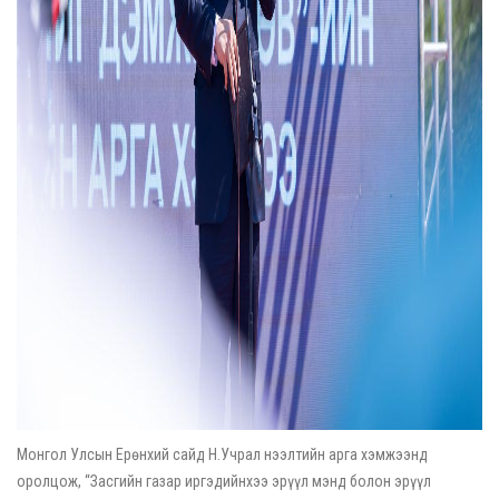
Монгол Улсын Ерөнхий сайд Н.Учрал нээлтийн арга хэмжээнд
оролцож, “Засгийн газар иргэдийнхээ эрүүл мэнд болон эрүүл