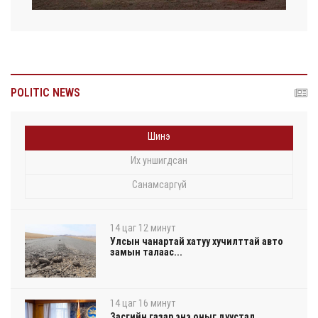
POLITIC NEWS
Шинэ
Их уншигдсан
Санамсаргүй
14 цаг 12 минут
Улсын чанартай хатуу хучилттай авто
замын талаас...
14 цаг 16 минут
Засгийн газар энэ оныг дуустал