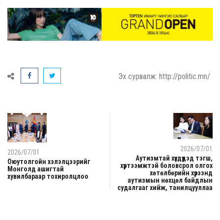
Эх сурвалж: http://politic.mn/
2026/07/01
2026/07/01
Аутизмтай хүүхдүүдэд тэгш,
Оюутолгойн хэлэлцээрийг
хүртээмжтэй боловсрол олгох
Монголд ашигтай
хөтөлбөрийн хүрээнд
хувилбараар тохиролцлоо
аутизмын нөхцөл байдлын
судалгааг хийж, танилцууллаа