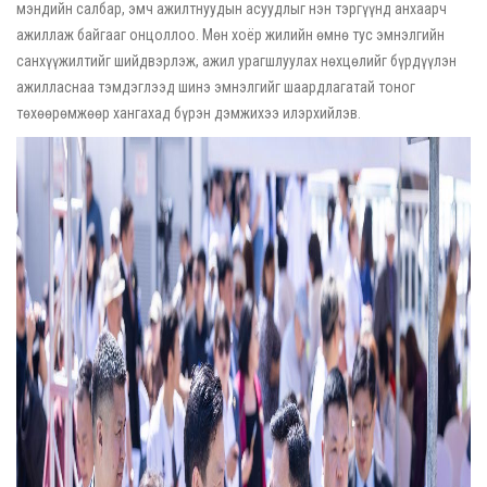
мэндийн салбар, эмч ажилтнуудын асуудлыг нэн тэргүүнд анхаарч
ажиллаж байгааг онцоллоо. Мөн хоёр жилийн өмнө тус эмнэлгийн
санхүүжилтийг шийдвэрлэж, ажил урагшлуулах нөхцөлийг бүрдүүлэн
ажилласнаа тэмдэглээд шинэ эмнэлгийг шаардлагатай тоног
төхөөрөмжөөр хангахад бүрэн дэмжихээ илэрхийлэв.