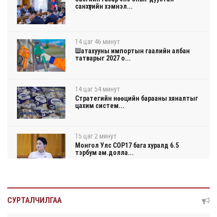
санхүүгийн хэмнэл...
14 цаг 46 минут
Шатахууны импортын гаалийн албан
татварыг 2027 о...
14 цаг 54 минут
Стратегийн нөөцийн барааны хяналтыг
цахим систем...
15 цаг 2 минут
Монгол Улс COP17 бага хуралд 6.5
тэрбум ам.долла...
15 цаг 6 минут
“Улаанбаатар трам” төсөл хэрэгжсэнээр
СУРТАЛЧИЛГАА
жилд 4...