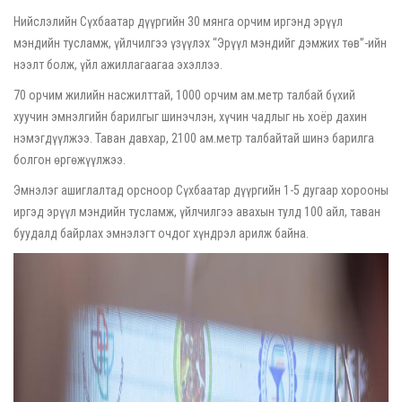
Нийслэлийн Сүхбаатар дүүргийн 30 мянга орчим иргэнд эрүүл
мэндийн тусламж, үйлчилгээ үзүүлэх “Эрүүл мэндийг дэмжих төв”-ийн
нээлт болж, үйл ажиллагаагаа эхэллээ.
70 орчим жилийн насжилттай, 1000 орчим ам.метр талбай бүхий
хуучин эмнэлгийн барилгыг шинэчлэн, хүчин чадлыг нь хоёр дахин
нэмэгдүүлжээ. Таван давхар, 2100 ам.метр талбайтай шинэ барилга
болгон өргөжүүлжээ.
Эмнэлэг ашиглалтад орсноор Сүхбаатар дүүргийн 1-5 дугаар хорооны
иргэд эрүүл мэндийн тусламж, үйлчилгээ авахын тулд 100 айл, таван
буудалд байрлах эмнэлэгт очдог хүндрэл арилж байна.