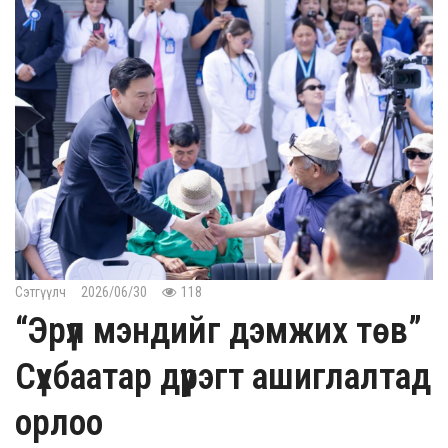
Сэтгүүлч
2026/06/30
118
“Эрүүл мэндийг дэмжих төв”
Сүхбаатар дүүрэгт ашиглалтад
орлоо