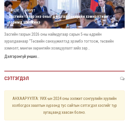
14 цаг 16 минут
Засгийн газар энэ оныг дуустал санхүүгийн хэмнэлтийн
горимд шилжинэ
Засгийн газрын 2026 оны наймдугаар сарын 5-ны өдрийн
хуралдаанаар “Төсвийн санхүүжилтэд эрэмбэ тогтоож, төсвийн
хэмнэлт, мөнгөн хөрөнгийн зохицуулалт хийх зар...
Дэлгэрэнгүй унших...
СЭТГЭГДЭЛ
АНХААРУУЛГА: УИХ-ын 2024 оны ээлжит сонгуулийн хуулийн
холбогдох заалтын хүрээнд тус сайтын сэтгэгдэл хэсгийг түр
хугацаанд хаасан болно.