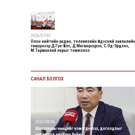
2026/07/03
Олон нийтийн радио, телевизийн Үндэсний зөвлөлий
гишүүнээр Д.Гүн-Үйлс, Д.Мягмарсүрэн, С.Од-Эрдэнэ,
М.Төрманлай нарыг томиллоо
САНАЛ БОЛГОХ
2026/08/06
Шатахууны нөөцийг нэмэгдүүлэх, доголдлыг
арилгахад анхаарч байна