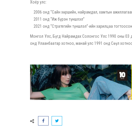
Хоёр улс:
2006 онд “Сайн хөршийн, найрамдал, хамтын ажиллагаа
2011 онд “Иж бүрэн түншлэл”
2021 онд “Стратегийн түншлэл”-ийн харилцаа тогтоосон
Монгол Улс, Бүгд Найрамдах Солонгос Улс 1990 оны 03 
онд Улаанбаатар хотноо, манай улс 1991 онд Сөүл хотно