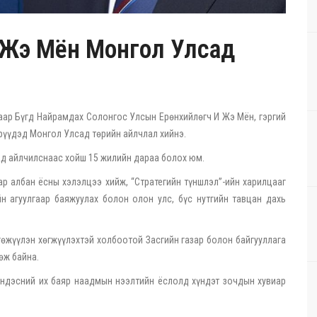
И Жэ Мён Монгол Улсад
аар Бүгд Найрамдах Солонгос Улсын Ерөнхийлөгч И Жэ Мён, гэргий
дрүүдэд Монгол Улсад төрийн айлчлал хийнэ.
ад айлчилснаас хойш 15 жилийн дараа болох юм.
р албан ёсны хэлэлцээ хийж, “Стратегийн түншлэл”-ийн харилцааг
н агуулгаар баяжуулах болон олон улс, бүс нутгийн тавцан дахь
өжүүлэн хөгжүүлэхтэй холбоотой Засгийн газар болон байгууллага
өж байна.
Үндэсний их баяр наадмын нээлтийн ёслолд хүндэт зочдын хувиар