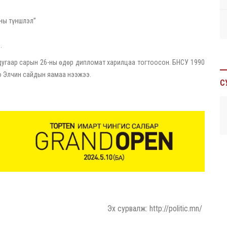
ны түншлэл”
.
дугаар сарын 26-ны өдөр дипломат харилцаа тогтоосон. БНСУ 1990
о Элчин сайдын яамаа нээжээ.
С
Эх сурвалж: http://politic.mn/