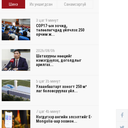
Шинэ
Их уншигдсан
Санамсаргүй
3 цаг 9 минут
COP17-ын зочид,
төлөөлөгчдөд үйлчлэх 250
орчим ж...
2026/08/06
Шатахууны нөөцийг
нэмэгдүүлэх, доголдлыг
арилгах...
5 цаг 35 минут
Улаанбаатарт хоногт 250 м³
лаг боловсруулах үйл...
7 цаг 45 минут
Нэгдүгээр ангийн элсэлтийг E-
Mongolia-аар зохион...