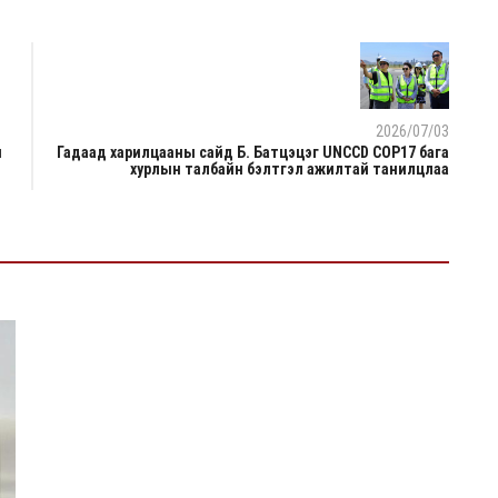
2026/07/03
н
Гадаад харилцааны сайд Б. Батцэцэг UNCCD COP17 бага
хурлын талбайн бэлтгэл ажилтай танилцлаа
2026/08/06
Шатахууны импортын гаалийн албан татварыг
2027 оны хоёрдугаар сарын 1 хүртэл тэглэнэ