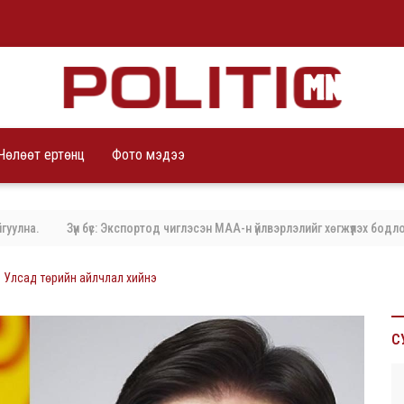
Чөлөөт ертөнц
Фото мэдээ
а.
Зүүн бүс: Экспортод чиглэсэн МАА-н үйлвэрлэлийг хөгжүүлэх бодлого 
 Улсад төрийн айлчлал хийнэ
С