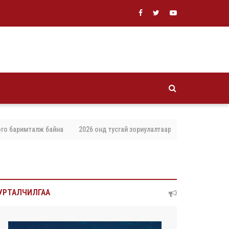
баримталж байна
2026 онд тусгай зориулалтаар агнах, барих амьтны то
УРТАЛЧИЛГАА