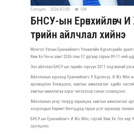
Сэтгүүлч
2026/07/03
108
БНСУ-ын Ерөнхийлөгч 
төрийн айлчлал хийнэ
Монгол Улсын Ерөнхийлөгч Ухнаагийн Хүрэлсүхийн урилг
Ким Хе Гён-ы хамт 2026 оны 07 дугаар сарын 09-11-ний ө
Энэ айлчлал БНСУ-ын төрийн тэргүүн 2011 онд манай улс
Айлчлалын хүрээнд Ерөнхийлөгч У.Хүрэлсүх, И Жэ Мён на
өргөжүүлэн бэхжүүлэх, хамтын ажиллагааг эдийн засгий
хамтын ажиллагаа зэрэг чиглэлээр санал солилцоно.
Айлчлалын үеэр талууд харилцаа, хамтын ажиллагааг өрг
хоорондын баримт бичгүүдэд гарын үсэг зурахаар төлөвл
БНСУ-ын Ерөнхийлөгч И Жэ Мён, гэргий Ким Хе Гён нар 
оролцоно.