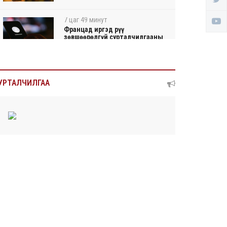
7 цаг 49 минут
Францад иргэд рүү
зөвшөөрөлгүй сурталчилгааны
ду...
7 цаг 53 минут
Нийтийн тээврийн Ч:19А
УРТАЛЧИЛГАА
чиглэлийн замналд түр хуг...
7 цаг 56 минут
Автомашины улсын дугаар
сондгой тоогоор төгссөн ...
8 цагын өмнө
Улаанбаатарт өдөртөө 30 хэм
дулаан
2026/08/06