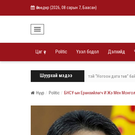
Өнөөдөр (
2026, 08 сарын 7, Баасан
)
T
o
g
g
l
Цаг үе
Politic
Үзэл бодол
Дэлхийд
e
N
a
v
i
Шуурхай мэдээ
эл оюунд суурилсан, эрчим хүчний хэмнэлттэй “Ногоон дата төв” байгуулн
g
a
t
i
Нүүр
Politic
БНСУ-ын Ерөнхийлөгч И Жэ Мён Монгол
o
n