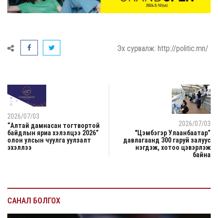
Эх сурвалж: http://politic.mn/
2026/07/03
2026/07/03
“Алтай дамнасан тогтвортой
байдлын яриа хэлэлцээ 2026”
"Цэмбэгэр Улаанбаатар”
олон улсын чуулга уулзалт
давлагаанд 300 гаруй залуус
эхэллээ
нэгдэж, хотоо цэвэрлэж
байна
САНАЛ БОЛГОХ