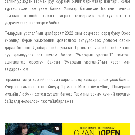
багийг удирдан Герман руу хуурамч бичиг баримтаар нэвтэрч, хөлөг
түрээслэсэн гэж үзэж байна. Улмаар багийнхан Балтын тэнгист
байрлах хоолойн хэсэгт тэсрэх төхөөрөмж байрлуулсан гэх
үндэслэлээр шалгагдаж байна.
“Умардын урсгал”-ын дэлбэрэлт 2022 оны есдүгээр сард буюу Орос
Украинд бүрэн хэмжээний довтолгоо эхлүүлснээс долоон сарын
дараа болсон. Дэлбэрэлтийн улмаас Оросын байгалийн хийг Европ
руу дамжуулах гол шугам болох “Умардын урсгал-1” гэмтэж,
ашиглалтад ороогүй байсан “Умардын урсгал-2”-ын хэсэг мөн
эвдэрсэн юм.
Германы тал уг хэргийг өөрийн харьяалалд хамаарна гэж үзэж байна.
Учир нь гэмтсэн хоолойнууд Германы Мекленбург–Өрнөд Померани
мужийн Любмин хотод хүрдэг бөгөөд Германы эрчим хүчний аюулгүй
байдалд нөлөөлсөн гэж тайлбарлажээ.