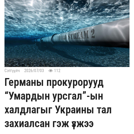
Сэтгүүлч
2026/07/03
112
Германы прокурорууд
“Умардын урсгал”-ын
халдлагыг Украины тал
захиалсан гэж үзжээ