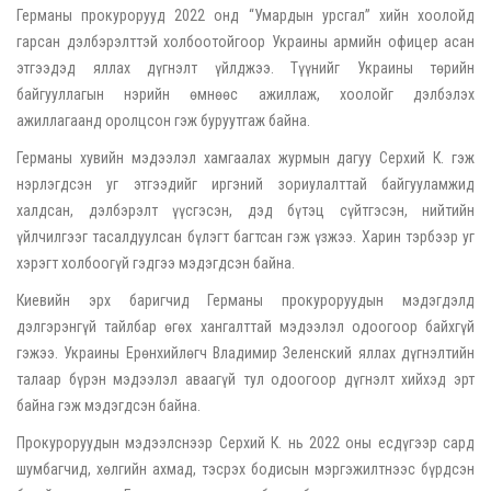
Германы прокурорууд 2022 онд “Умардын урсгал” хийн хоолойд
гарсан дэлбэрэлттэй холбоотойгоор Украины армийн офицер асан
этгээдэд яллах дүгнэлт үйлджээ. Түүнийг Украины төрийн
байгууллагын нэрийн өмнөөс ажиллаж, хоолойг дэлбэлэх
ажиллагаанд оролцсон гэж буруутгаж байна.
Германы хувийн мэдээлэл хамгаалах журмын дагуу Серхий К. гэж
нэрлэгдсэн уг этгээдийг иргэний зориулалттай байгууламжид
халдсан, дэлбэрэлт үүсгэсэн, дэд бүтэц сүйтгэсэн, нийтийн
үйлчилгээг тасалдуулсан бүлэгт багтсан гэж үзжээ. Харин тэрбээр уг
хэрэгт холбоогүй гэдгээ мэдэгдсэн байна.
Киевийн эрх баригчид Германы прокуроруудын мэдэгдэлд
дэлгэрэнгүй тайлбар өгөх хангалттай мэдээлэл одоогоор байхгүй
гэжээ. Украины Ерөнхийлөгч Владимир Зеленский яллах дүгнэлтийн
талаар бүрэн мэдээлэл аваагүй тул одоогоор дүгнэлт хийхэд эрт
байна гэж мэдэгдсэн байна.
Прокуроруудын мэдээлснээр Серхий К. нь 2022 оны есдүгээр сард
шумбагчид, хөлгийн ахмад, тэсрэх бодисын мэргэжилтнээс бүрдсэн