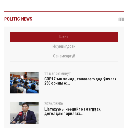
POLITIC NEWS
Шинэ
Их уншигдсан
Санамсаргүй
11 цаг 58 минут
COP17-ын зочид, төлөөлөгчдөд үйлчлэх
250 орчим ж...
2026/08/06
Шатахууны нөөцийг нэмэгдүүлэх,
доголдлыг арилгах...