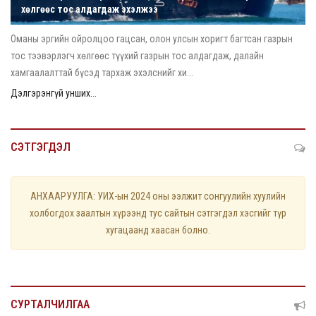
хөлгөөс тос алдагдаж эхэлжээ
Оманы эргийн ойролцоо гацсан, олон улсын хоригт багтсан газрын
тос тээвэрлэгч хөлгөөс түүхий газрын тос алдагдаж, далайн
хамгаалалттай бүсэд тархаж эхэлснийг хи...
Дэлгэрэнгүй унших...
СЭТГЭГДЭЛ
АНХААРУУЛГА: УИХ-ын 2024 оны ээлжит сонгуулийн хуулийн
холбогдох заалтын хүрээнд тус сайтын сэтгэгдэл хэсгийг түр
хугацаанд хаасан болно.
СУРТАЛЧИЛГАА