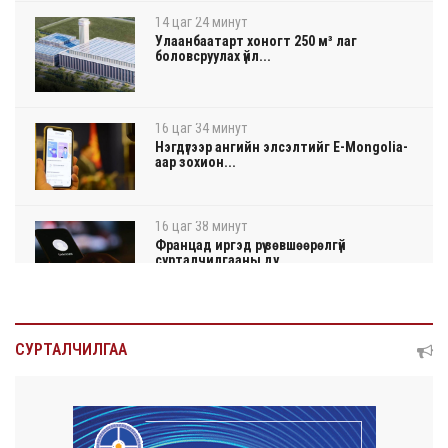
14 цаг 24 минут
Улаанбаатарт хоногт 250 м³ лаг
боловсруулах үйл...
16 цаг 34 минут
Нэгдүгээр ангийн элсэлтийг E-Mongolia-
аар зохион...
16 цаг 38 минут
Францад иргэд рүү зөвшөөрөлгүй
сурталчилгааны ду...
16 цаг 42 минут
Нийтийн тээврийн Ч:19А чиглэлийн
СУРТАЛЧИЛГАА
замналд түр хуг...
16 цаг 45 минут