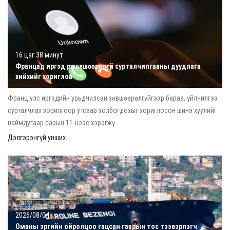
16 цаг 38 минут
Францад иргэд рүү зөвшөөрөлгүй сурталчилгааны дуудлага
хийхийг хориглов
Франц улс иргэдийн урьдчилсан зөвшөөрөлгүйгээр бараа, үйлчилгээ
сурталчлах зорилгоор утсаар холбогдохыг хориглосон шинэ хуулийг
наймдугаар сарын 11-нээс хэрэгжү...
Дэлгэрэнгүй унших...
2026/08/04
Оманы эргийн ойролцоо гацсан газрын тос тээвэрлэгч