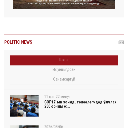
POLITIC NEWS
Шинэ
Их уншигдсан
Санамсаргүй
11 цаг 22 минут
COP17-ын зочид, төлөөлөгчдөд үйлчлэх
250 орчим ж...
2026/08/06