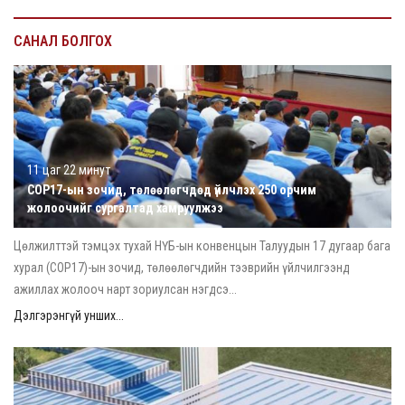
САНАЛ БОЛГОХ
11 цаг 22 минут
COP17-ын зочид, төлөөлөгчдөд үйлчлэх 250 орчим
жолоочийг сургалтад хамруулжээ
Цөлжилттэй тэмцэх тухай НҮБ-ын конвенцын Талуудын 17 дугаар бага
хурал (COP17)-ын зочид, төлөөлөгчдийн тээврийн үйлчилгээнд
ажиллах жолооч нарт зориулсан нэгдсэ...
Дэлгэрэнгүй унших...