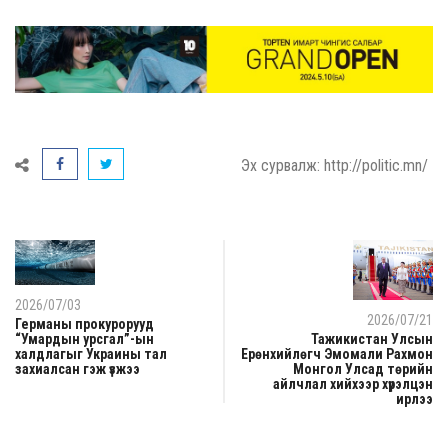
Эх сурвалж: http://politic.mn/
2026/07/03
2026/07/21
Германы прокурорууд
“Умардын урсгал”-ын
Тажикистан Улсын
халдлагыг Украины тал
Ерөнхийлөгч Эмомали Рахмон
захиалсан гэж үзжээ
Монгол Улсад төрийн
айлчлал хийхээр хүрэлцэн
ирлээ