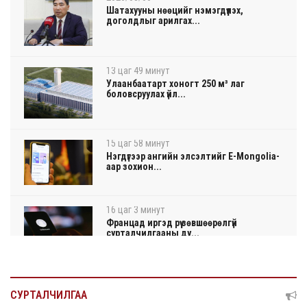
Шатахууны нөөцийг нэмэгдүүлэх,
доголдлыг арилгах...
13 цаг 49 минут
Улаанбаатарт хоногт 250 м³ лаг
боловсруулах үйл...
15 цаг 58 минут
Нэгдүгээр ангийн элсэлтийг E-Mongolia-
аар зохион...
16 цаг 3 минут
Францад иргэд рүү зөвшөөрөлгүй
сурталчилгааны ду...
16 цаг 7 минут
Нийтийн тээврийн Ч:19А чиглэлийн
СУРТАЛЧИЛГАА
замналд түр хуг...