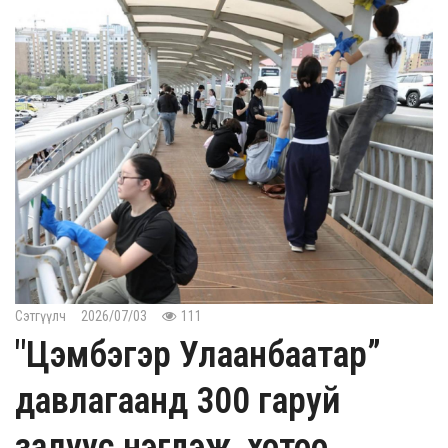
Сэтгүүлч
2026/07/03
111
"Цэмбэгэр Улаанбаатар”
давлагаанд 300 гаруй
залуус нэгдэж, хотоо