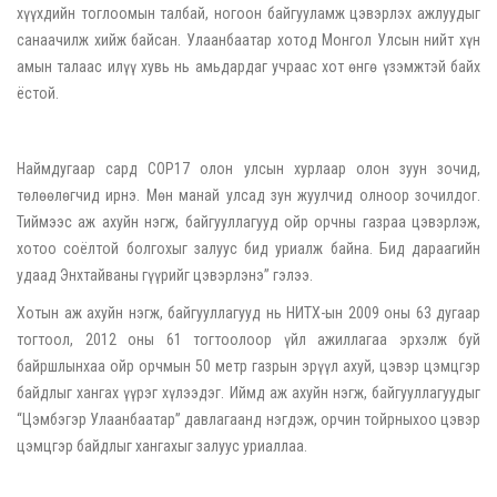
хүүхдийн тоглоомын талбай, ногоон байгууламж цэвэрлэх ажлуудыг
санаачилж хийж байсан. Улаанбаатар хотод Монгол Улсын нийт хүн
амын талаас илүү хувь нь амьдардаг учраас хот өнгө үзэмжтэй байх
ёстой.
Наймдугаар сард COP17 олон улсын хурлаар олон зуун зочид,
төлөөлөгчид ирнэ. Мөн манай улсад зун жуулчид олноор зочилдог.
Тиймээс аж ахуйн нэгж, байгууллагууд ойр орчны газраа цэвэрлэж,
хотоо соёлтой болгохыг залуус бид уриалж байна. Бид дараагийн
удаад Энхтайваны гүүрийг цэвэрлэнэ” гэлээ.
Хотын аж ахуйн нэгж, байгууллагууд нь НИТХ-ын 2009 оны 63 дугаар
тогтоол, 2012 оны 61 тогтоолоор үйл ажиллагаа эрхэлж буй
байршлынхаа ойр орчмын 50 метр газрын эрүүл ахуй, цэвэр цэмцгэр
байдлыг хангах үүрэг хүлээдэг. Иймд аж ахуйн нэгж, байгууллагуудыг
“Цэмбэгэр Улаанбаатар” давлагаанд нэгдэж, орчин тойрныхоо цэвэр
цэмцгэр байдлыг хангахыг залуус уриаллаа.