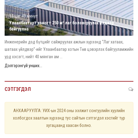
13 цаг 49 минут
Улаанбаатарт хоногт 250 м³ лаг боловсруулах үйлдвэр
байгуулна
Инженерийн дэд бүтцийг сайжруулах ажлын хүрээнд “Лаг хатаах,
шатаах үйлдвэр”-ийг Улаанбаатар хотын Төв цэвэрлэх байгууламжийн
урд хэсэгт, нийт 40 мянган ам ...
Дэлгэрэнгүй унших...
СЭТГЭГДЭЛ
АНХААРУУЛГА: УИХ-ын 2024 оны ээлжит сонгуулийн хуулийн
холбогдох заалтын хүрээнд тус сайтын сэтгэгдэл хэсгийг түр
хугацаанд хаасан болно.