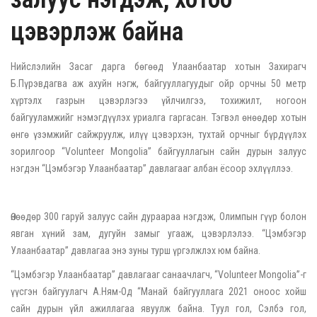
цэвэрлэж байна
Нийслэлийн Засаг дарга бөгөөд Улаанбаатар хотын Захирагч
Б.Пүрэвдагва аж ахуйн нэгж, байгууллагуудыг ойр орчны 50 метр
хүртэлх газрын цэвэрлэгээ үйлчилгээ, тохижилт, ногоон
байгууламжийг нэмэгдүүлэх уриалга гаргасан. Тэгвэл өнөөдөр хотын
өнгө үзэмжийг сайжруулж, илүү цэвэрхэн, тухтай орчныг бүрдүүлэх
зорилгоор “Volunteer Mongolia” байгууллагын сайн дурын залуус
нэгдэн “Цэмбэгэр Улаанбаатар” давлагааг албан ёсоор эхлүүллээ.
Өнөөдөр 300 гаруй залуус сайн дураараа нэгдэж, Олимпын гүүр болон
явган хүний зам, дугуйн замыг угааж, цэвэрлэлээ. “Цэмбэгэр
Улаанбаатар” давлагаа энэ зуны турш үргэлжлэх юм байна.
“Цэмбэгэр Улаанбаатар” давлагааг санаачлагч, “Volunteer Mongolia”-г
үүсгэн байгуулагч А.Ням-Од “Манай байгууллага 2021 оноос хойш
сайн дурын үйл ажиллагаа явуулж байна. Туул гол, Сэлбэ гол,