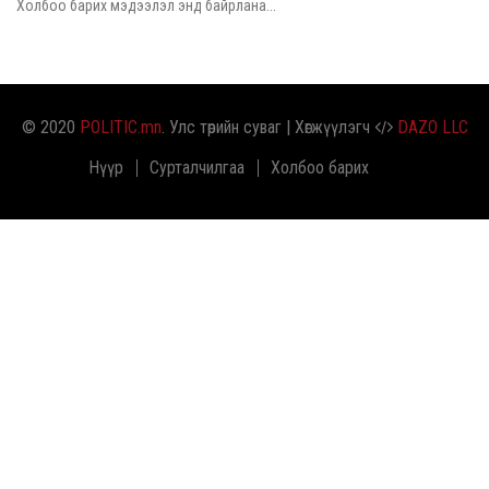
Холбоо барих мэдээлэл энд байрлана...
© 2020
POLITIC.mn
. Улс төрийн суваг | Хөгжүүлэгч
DAZO LLC
Нүүр
Сурталчилгаа
Холбоо барих