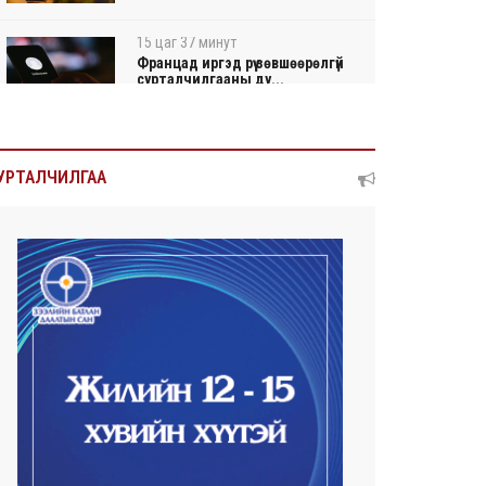
15 цаг 37 минут
Францад иргэд рүү зөвшөөрөлгүй
сурталчилгааны ду...
15 цаг 41 минут
Нийтийн тээврийн Ч:19А
УРТАЛЧИЛГАА
чиглэлийн замналд түр хуг...
15 цаг 43 минут
Автомашины улсын дугаар
сондгой тоогоор төгссөн ...
15 цаг 47 минут
Улаанбаатарт өдөртөө 30 хэм
дулаан
2026/08/06