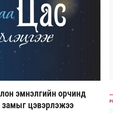
лон эмнэлгийн орчинд
P
ий замыг цэвэрлэжээ