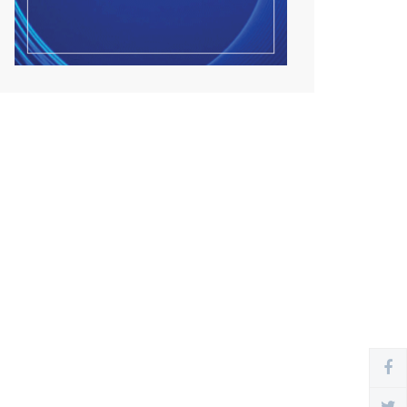
Улсын чанартай хатуу
хучилттай авто замын
талаас...
2026/08/06
Засгийн газар энэ оныг
дуустал санхүүгийн хэмнэл...
2026/08/06
Шатахууны импортын гаалийн
албан татварыг 2027 о...
2026/08/06
Стратегийн нөөцийн барааны
хяналтыг цахим систем...
2026/08/06
Монгол Улс COP17 бага хуралд
6.5 тэрбум ам.долла...