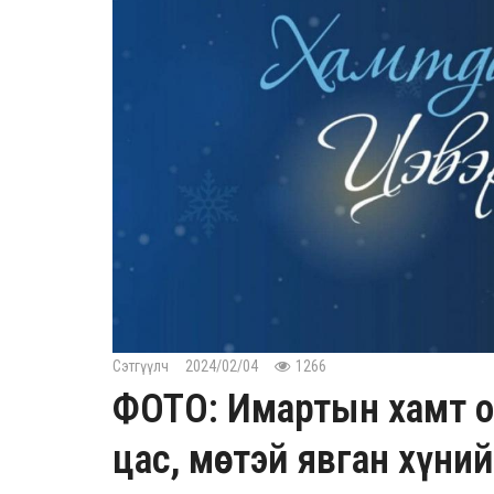
Сэтгүүлч
2024/02/04
1266
ФОТО: Имартын хамт о
цас, мөстэй явган хүн