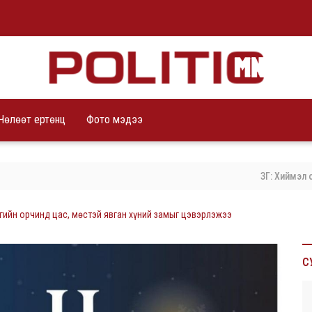
Чөлөөт ертөнц
Фото мэдээ
ЗГ: Хиймэл оюунд суурилса
ийн орчинд цас, мөстэй явган хүний замыг цэвэрлэжээ
С