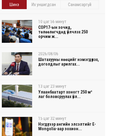
Шинэ
Их уншигдсан
Санамсаргүй
10 цаг 56 минут
COP17-ын зочид,
төлөөлөгчдөд үйлчлэх 250
орчим ж...
2026/08/06
Шатахууны нөөцийг нэмэгдүүлэх,
доголдлыг арилгах...
13 цаг 23 минут
Улаанбаатарт хоногт 250 м³
лаг боловсруулах үйл...
15 цаг 32 минут
Нэгдүгээр ангийн элсэлтийг E-
Mongolia-аар зохион...