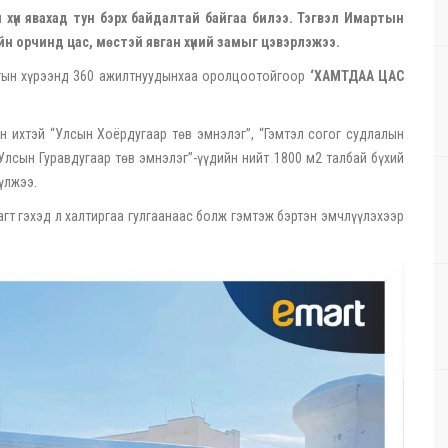
 хүн явахад тун бэрх байдалтай байгаа билээ. Тэгвэл Имартын
н орчинд цас, мөстэй явган хүний замыг цэвэрлэжээ.
агын хүрээнд 360 ажилтнуудынхаа оролцоотойгоор
‘ХАМТДАА ЦАС
ихтэй ‘‘Улсын Хоёрдугаар төв эмнэлэг’’, ‘‘Гэмтэл согог судлалын
‘‘Улсын Гуравдугаар төв эмнэлэг’’-үүдийн нийт 1800 м2 талбай бүхий
үлжээ.
т гэхэд л халтиргаа гулгаанаас болж гэмтэж бэртэн эмчлүүлэхээр