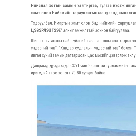
Нийслэл хотын замын халтиргаа, гулгаа ихсэж явган
хамт олон Нийгмийн хариуцлагынхаа хүрээнд эмнэлгий
Тодруулбал, Имартын хамт олон бид нийгмийн хариуцл
ЦЭВЭРЛЭЦГЭЭЕ"
аяныг амжилттай зохион байгууллаа.
Шинэ оны анхны сайн үйлсийн аяныг олны хөл хөдөлгөөн 
үндэсний төв’’, ‘‘Хавдар судлалын үндэсний төв’’ болон 
явган хүний замын дагтаршсан цас мөсийг цэвэрлэж эхлү
Дашрамд дурдахад, ГССҮТ-ийн Яаралтай тусламжийн тасаг
ирэгсдийн тоо хоногт 70-80 хүрдэг байна.