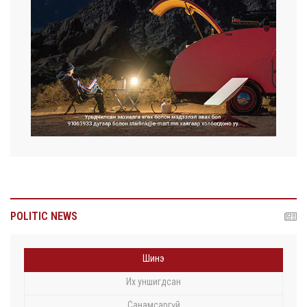
POLITIC NEWS
Шинэ
Их уншигдсан
Санамсаргүй