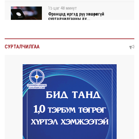
15 цаг 48 минут
Францад иргэд рүү зөвшөөрөлгүй
сурталчилгааны ду...
15 цаг 52 минут
Нийтийн тээврийн Ч:19А чиглэлийн
СУРТАЛЧИЛГАА
замналд түр хуг...
15 цаг 55 минут
Автомашины улсын дугаар сондгой
тоогоор төгссөн ...
15 цаг 59 минут
Улаанбаатарт өдөртөө 30 хэм дулаан
2026/08/06