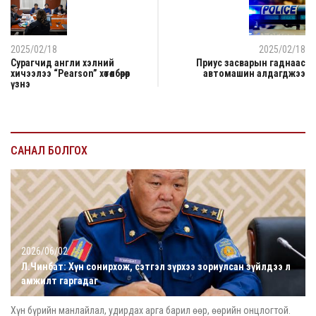
2025/02/18
2025/02/18
Сурагчид англи хэлний
Приус засварын гаднаас
хичээлээ “Pearson” хөтөлбөрөөр
автомашин алдагджээ
үзнэ
САНАЛ БОЛГОХ
2026/06/02
Л.Чинбат: Хүн сонирхож, сэтгэл зүрхээ зориулсан зүйлдээ л
амжилт гаргадаг
Хүн бүрийн манлайлал, удирдах арга барил өөр, өөрийн онцлогтой.