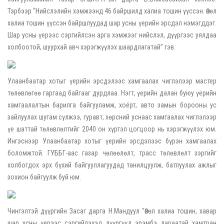
Тэрбээр “Нийслэлийн хэмжээнд 46 байршилд халиа тошин үүссэн. Өвөл
халиа тошин үүссэн байршлуудад шар усны үерийн эрсдэл нэмэгддэг.
Шар усны үерээс сэргийлсэн арга хэмжээг нийслэл, дүүргээс уялдаа
холбоотой, шуурхай авч хэрэгжүүлэх шаардлагатай” гэв.
Улаанбаатар хотыг үерийн эрсдэлээс хамгаалах чиглэлээр мастер
төлөвлөгөө гаргаад байгааг дурдлаа. Нэгт, үерийн далан буюу үерийн
хамгаалалтын барилга байгууламж, хоёрт, авто замын борооны ус
зайлуулах шугам сүлжээ, гуравт, хөрсний уснаас хамгаалах чиглэлээр
үе шаттай төлөвлөлтийг 2040 он хүртэл цогцоор нь хэрэгжүүлэх юм.
Ингэснээр Улаанбаатар хотыг үерийн эрсдэлээс бүрэн хамгаалах
боломжтой. ГУББГ-аас газар чөлөөлөлт, трасс төлөвлөлт зэргийг
холбогдох эрх бүхий байгууллагуудад танилцуулж, батлуулах ажлыг
зохион байгуулж буй юм.
Чингэлтэй дүүргийн Засаг дарга Н.Мандуул “Өвөл халиа тошин, хавар
шар усны үерээс сэргийлэхэд дүүргүүд эрэмбэ дараатай хамтран