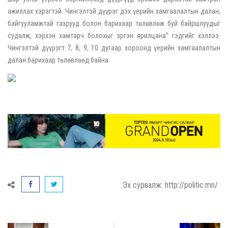
ажиллах хэрэгтэй. Чингэлтэй дүүрэг дэх үерийн хамгаалалтын далан,
байгууламжтай газрууд болон барихаар төлөвлөж буй байршлуудыг
судалж, хэрхэн хамтарч болохыг эргэн ярилцана” гэдгийг хэллээ.
Чингэлтэй дүүрэгт 7, 8, 9, 10 дугаар хороонд үерийн хамгаалалтын
далан барихаар төлөвлөөд байна.
Эх сурвалж: http://politic.mn/