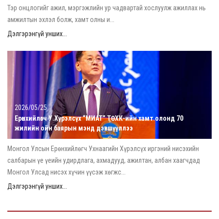
Тэр онцлогийг ажил, мэргэжлийн ур чадвартай хослуулж ажиллах нь
амжилтын эхлэл болж, хамт олны и...
Дэлгэрэнгүй унших...
2026/05/25
Ерөнхийлөгч У.Хүрэлсүх “МИАТ” ТӨХК-ийн хамт олонд 70
жилийн ойн баярын мэнд дэвшүүллээ
Монгол Улсын Ерөнхийлөгч Ухнаагийн Хүрэлсүх иргэний нисэхийн
салбарын үе үеийн удирдлага, ахмадууд, ажилтан, албан хаагчдад
Монгол Улсад нисэх хүчин үүсэж хөгжс...
Дэлгэрэнгүй унших...