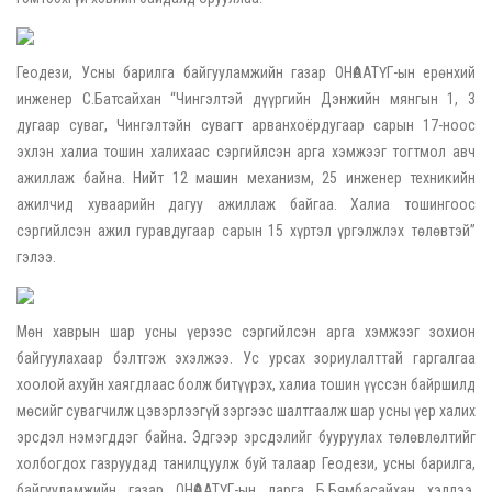
Геодези, Усны барилга байгууламжийн газар ОНӨААТҮГ-ын ерөнхий
инженер С.Батсайхан “Чингэлтэй дүүргийн Дэнжийн мянгын 1, 3
дугаар суваг, Чингэлтэйн сувагт арванхоёрдугаар сарын 17-ноос
эхлэн халиа тошин халихаас сэргийлсэн арга хэмжээг тогтмол авч
ажиллаж байна. Нийт 12 машин механизм, 25 инженер техникийн
ажилчид хуваарийн дагуу ажиллаж байгаа. Халиа тошингоос
сэргийлсэн ажил гуравдугаар сарын 15 хүртэл үргэлжлэх төлөвтэй”
гэлээ.
Мөн хаврын шар усны үерээс сэргийлсэн арга хэмжээг зохион
байгуулахаар бэлтгэж эхэлжээ. Ус урсах зориулалттай гаргалгаа
хоолой ахуйн хаягдлаас болж битүүрэх, халиа тошин үүссэн байршилд
мөсийг сувагчилж цэвэрлээгүй зэргээс шалтгаалж шар усны үер халих
эрсдэл нэмэгддэг байна. Эдгээр эрсдэлийг бууруулах төлөвлөлтийг
холбогдох газруудад танилцуулж буй талаар Геодези, усны барилга,
байгууламжийн газар ОНӨААТҮГ-ын дарга Б.Бямбасайхан хэллээ.