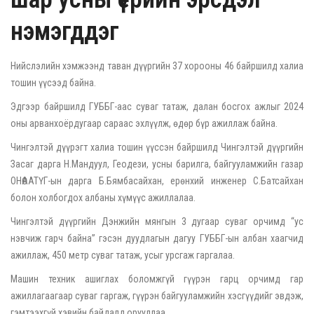
нэмэгддэг
Нийслэлийн хэмжээнд таван дүүргийн 37 хорооны 46 байршилд халиа
тошин үүсээд байна.
Эдгээр байршилд ГУББГ-аас суваг татаж, далан босгох ажлыг 2024
оны арванхоёрдугаар сараас эхлүүлж, өдөр бүр ажиллаж байна.
Чингэлтэй дүүрэгт халиа тошин үүссэн байршилд Чингэлтэй дүүргийн
Засаг дарга Н.Мандуул, Геодези, усны барилга, байгууламжийн газар
ОНӨААТҮГ-ын дарга Б.Бямбасайхан, ерөнхий инженер С.Батсайхан
болон холбогдох албаны хүмүүс ажиллалаа.
Чингэлтэй дүүргийн Дэнжийн мянгын 3 дугаар суваг орчимд “ус
нэвчиж гарч байна” гэсэн дуудлагын дагуу ГУББГ-ын албан хаагчид
ажиллаж, 450 метр суваг татаж, усыг урсгаж гаргалаа.
Машин техник ашиглах боломжгүй гүүрэн гарц орчимд гар
ажиллагаагаар суваг гаргаж, гүүрэн байгууламжийн хэсгүүдийг эвдэж,
гэмтээхгүй хэвийн байдалд орууллаа.