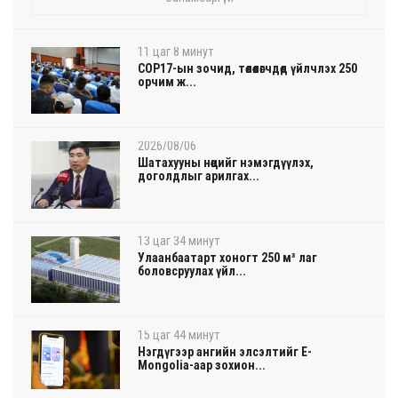
11 цаг 8 минут
COP17-ын зочид, төлөөлөгчдөд үйлчлэх 250
орчим ж...
2026/08/06
Шатахууны нөөцийг нэмэгдүүлэх,
доголдлыг арилгах...
13 цаг 34 минут
Улаанбаатарт хоногт 250 м³ лаг
боловсруулах үйл...
15 цаг 44 минут
Нэгдүгээр ангийн элсэлтийг E-
Mongolia-аар зохион...