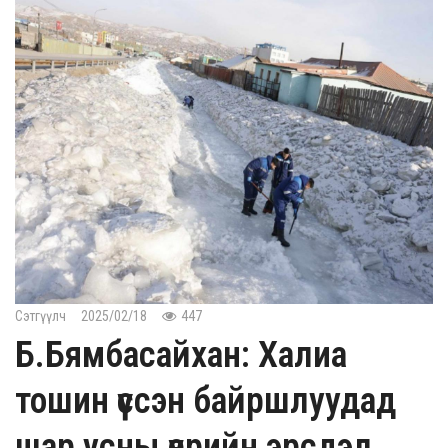
Сэтгүүлч
2025/02/18
447
Б.Бямбасайхан: Халиа
тошин үүссэн байршлуудад
шар усны үерийн эрсдэл