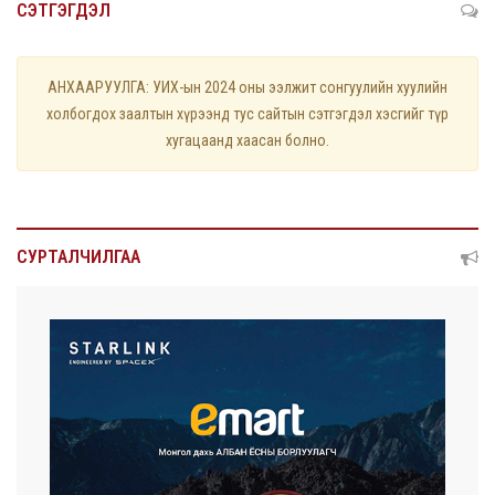
СЭТГЭГДЭЛ
АНХААРУУЛГА: УИХ-ын 2024 оны ээлжит сонгуулийн хуулийн
холбогдох заалтын хүрээнд тус сайтын сэтгэгдэл хэсгийг түр
хугацаанд хаасан болно.
СУРТАЛЧИЛГАА