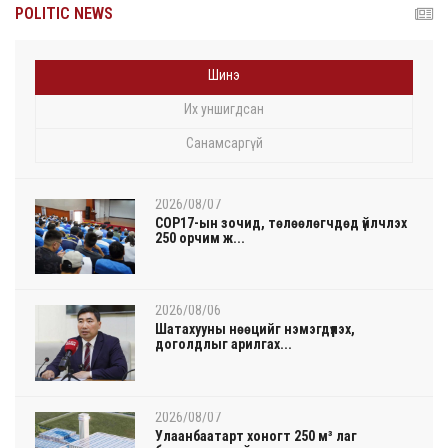
POLITIC NEWS
Шинэ
Их уншигдсан
Санамсаргүй
2026/08/07
COP17-ын зочид, төлөөлөгчдөд үйлчлэх
250 орчим ж...
2026/08/06
Шатахууны нөөцийг нэмэгдүүлэх,
доголдлыг арилгах...
2026/08/07
Улаанбаатарт хоногт 250 м³ лаг