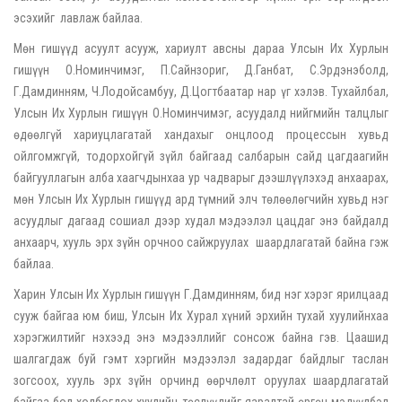
эсэхийг лавлаж байлаа.
Мөн гишүүд асуулт асууж, хариулт авсны дараа Улсын Их Хурлын
гишүүн О.Номинчимэг, П.Сайнзориг, Д.Ганбат, С.Эрдэнэболд,
Г.Дамдинням, Ч.Лодойсамбуу, Д.Цогтбаатар нар үг хэлэв. Тухайлбал,
Улсын Их Хурлын гишүүн О.Номинчимэг, асуудалд нийгмийн талцлыг
өдөөлгүй хариуцлагатай хандахыг онцлоод процессын хувьд
ойлгомжгүй, тодорхойгүй зүйл байгаад салбарын сайд цагдаагийн
байгууллагын алба хаагчдынхаа ур чадварыг дээшлүүлэхэд анхаарах,
мөн Улсын Их Хурлын гишүүд ард түмний элч төлөөлөгчийн хувьд нэг
асуудлыг дагаад сошиал дээр худал мэдээлэл цацдаг энэ байдалд
анхаарч, хууль эрх зүйн орчноо сайжруулах шаардлагатай байна гэж
байлаа.
Харин Улсын Их Хурлын гишүүн Г.Дамдинням, бид нэг хэрэг ярилцаад
сууж байгаа юм биш, Улсын Их Хурал хүний эрхийн тухай хуулийнхаа
хэрэгжилтийг нэхээд энэ мэдээллийг сонсож байна гэв. Цаашид
шалгагдаж буй гэмт хэргийн мэдээлэл задардаг байдлыг таслан
зогсоох, хууль эрх зүйн орчинд өөрчлөлт оруулах шаардлагатай
байгаа бол холбогдох хуулийн төслүүдийг яаралтай өргөн мэдүүлбэл