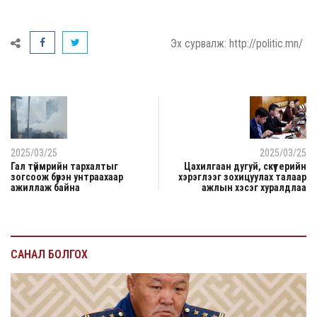
Эх сурвалж: http://politic.mn/
2025/03/25
2025/03/25
Гал түймрийн тархалтыг
Цахилгаан дугуй, скүүтерийн
зогсоож бүрэн унтраахаар
хэрэглээг зохицуулах талаар
ажиллаж байна
ажлын хэсэг хуралдлаа
САНАЛ БОЛГОХ