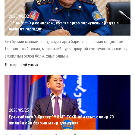
2026/06/02
Л.Чинбат: Хүн сонирхож, сэтгэл зүрхээ зориулсан зүйлдээ л
амжилт гаргадаг
Хүн бүрийн манлайлал, удирдах арга барил өөр, өөрийн онцлогтой.
Тэр онцлогийг ажил, мэргэжлийн ур чадвартай хослуулж ажиллах нь
амжилтын эхлэл болж, хамт олны и...
Дэлгэрэнгүй унших...
2026/05/25
Ерөнхийлөгч У.Хүрэлсүх “МИАТ” ТӨХК-ийн хамт олонд 70
жилийн ойн баярын мэнд дэвшүүллээ