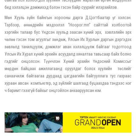
бид хэлэлцэн дэмжихэд бэлэн гэсэн байр суурийг илэрхийлэв.
Мөн Хууль зүйн байнгын хорооны дарга Д.Цогтбаатар үг хэлсэн.
Тэрбээр, өнөөдрийн мэдээлэл “Ноорог.mn” сайттай холбоотой
хэргийн талаар бус Үндсэн хуульд заасан хүний эрх, хэвлэлийн эрх
чөлөө гэсэн том агуулгыг хөндөж, Улсын Их Хурлын даргын дэргэдэх
зөвлөлд танилцуулж, дэмжлэг аван хэлэлцүүлж байгааг тодотгоод
Улсын Их Хурал хүний эрхийн асуудалд хяналтаа тавьсаар байх болно
гэдгийг онцолсон. Түүнчлэн Хүний эрхийн Үндэсний Комиссыг
мөрдөн байцаах ажиллагаанд оруулдаг болох хуулийн төслийг
санаачилж байгаагаа дурдаад цагдаагийн байгууллага тус газраас
хураан авсан компьютер, эд зүйлийг шалгаад буцаахдаа тэндээс нэг
ч баримт гээхгүй байхыг онцгойлон анхааруулсан юм.