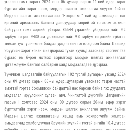
угаасан гэмт хэрэгт 2024 оны 06 дугаар сарын 11-ний өдөр хэрэг
бүртгэлтийн хэрэг нээж, мөрдөн шалгах ажиллагаа явуулж байна.
Мөрдөн шалгах ажиллагаагаар “Ноорог.мн” сайтад ажилладаг нэг
иргэний арилжааны банкны дансуудаар мөрийтэй тоглоом зохион
байгуулах гэмт хэргийг үйлдэж 85544 удаагийн үйлдлээр нийт 9.2
тэрбум төгрөг, 9430 ам. долларын нийт 9.3 тэрбум төгрөгийн гүйлгээ
хийсэн тус тус нөхцөл байдал урьдчилан тогтоогдсон байна. Цаашид
Эрүүгийн хэрэг хянан шийдвэрлэх тухай хуульд зааснаар хэргийг тал
бүрээс нь бүрэн нотлох зорилгоор мөрдөн шалгах ажиллагааг
үргэлжлүүлж байгааг салбарын сайд мэдээлэлдээ дурдлаа.
Түүнчлэн цагдаагийн байгууллагын 102 тусгай дугаарын утсанд 2024
оны 09 дүгээр сарын 06-ны өдөр…дугаарын утаснаас тэдэн настай
эмэгтэй гэртээ боомилсон байдалтай нас барсан байна гэх дуудлага
мэдээлэл ирүүлснийг хүлээн авч, Чингэлтэй дүүргийн Цагдаагийн
газрын I хэлтсээс 2024 оны 09 дүгээр сарын 26-ны өдөр хэрэг
бүртгэлтийн хэрэг нээж, мөрдөн шалгах ажиллагаа явуулж байна.
Мөрдөн шалгах ажиллагааны явцад амь хохирогчийн хамтран
амьдрагчид холбогдуулан Эрүүгийн хуулийн тусгай ангийн 10.4 дүгээр
зүйлийн нэг дэх хэсэгт зааснаар мөрдөн шалгах ажиллагааг