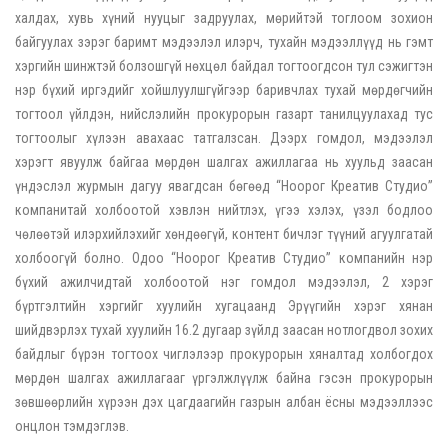
халдах, хувь хүний нууцыг задруулах, мөрийтэй тоглоом зохион
байгуулах зэрэг баримт мэдээлэл илэрч, тухайн мэдээллүүд нь гэмт
хэргийн шинжтэй болзошгүй нөхцөл байдал тогтоогдсон тул сэжигтэн
нэр бүхий иргэдийг хойшлуулшгүйгээр баривчлах тухай мөрдөгчийн
тогтоол үйлдэн, нийслэлийн прокурорын газарт танилцуулахад тус
тогтоолыг хүлээн авахаас татгалзсан. Дээрх гомдол, мэдээлэл
хэрэгт явуулж байгаа мөрдөн шалгах ажиллагаа нь хуульд заасан
үндэслэл журмын дагуу явагдсан бөгөөд “Ноорог Креатив Студио”
компанитай холбоотой хэвлэн нийтлэх, үгээ хэлэх, үзэл бодлоо
чөлөөтэй илэрхийлэхийг хөндөөгүй, контент бичлэг түүний агуулгатай
холбоогүй болно. Одоо “Ноорог Креатив Студио” компанийн нэр
бүхий ажилчидтай холбоотой нэг гомдол мэдээлэл, 2 хэрэг
бүртгэлтийн хэргийг хуулийн хугацаанд Эрүүгийн хэрэг хянан
шийдвэрлэх тухай хуулийн 16.2 дугаар зүйлд заасан нотлогдвол зохих
байдлыг бүрэн тогтоох чиглэлээр прокурорын хяналтад холбогдох
мөрдөн шалгах ажиллагааг үргэлжлүүлж байна гэсэн прокурорын
зөвшөөрлийн хүрээн дэх цагдаагийн газрын албан ёсны мэдээллээс
онцлон тэмдэглэв.