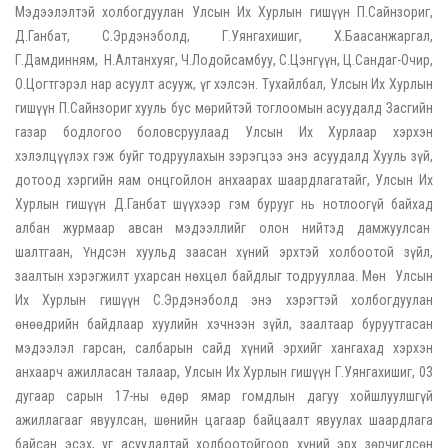
Мэдээлэлтэй холбогдуулан Улсын Их Хурлын гишүүн П.Сайнзориг,
Д.Ганбат, С.Эрдэнэболд, Г.Уянгахишиг, Х.Баасанжаргал,
Г.Дамдинням, Н.Алтанхуяг, Ч.Лодойсамбуу, С.Цэнгүүн, Ц.Сандаг-Очир,
О.Цогтгэрэл нар асуулт асууж, үг хэлсэн. Тухайлбал, Улсын Их Хурлын
гишүүн П.Сайнзориг хууль бус мөрийтэй тоглоомын асуудалд Засгийн
газар бодлогоо боловсруулаад Улсын Их Хурлаар хэрхэн
хэлэлцүүлэх гэж буйг тодруулахын зэрэгцээ энэ асуудалд Хууль зүй,
дотоод хэргийн яам онцгойлон анхаарах шаардлагатайг, Улсын Их
Хурлын гишүүн Д.Ганбат шүүхээр гэм бурууг нь нотлоогүй байхад
албан журмаар авсан мэдээллийг олон нийтэд дамжуулсан
шалтгаан, Үндсэн хуульд заасан хүний эрхтэй холбоотой зүйл,
заалтын хэрэгжилт ухарсан нөхцөл байдлыг тодрууллаа. Мөн Улсын
Их Хурлын гишүүн С.Эрдэнэболд энэ хэрэгтэй холбогдуулан
өнөөдрийн байдлаар хуулийн хэчнээн зүйл, заалтаар буруутгасан
мэдээлэл гарсан, салбарын сайд хүний эрхийг хангахад хэрхэн
анхаарч ажилласан талаар, Улсын Их Хурлын гишүүн Г.Уянгахишиг, 03
дугаар сарын 17-ны өдөр ямар гомдлын дагуу хойшлуулшгүй
ажиллагааг явуулсан, шөнийн цагаар байцаалт явуулах шаардлага
байсан эсэх, уг асуудалтай холбоотойгоор хүний эрх зөрчигдсөн