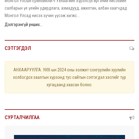
Монгол Улсын Ерөнхийлөгч Ухнаагийн Хүрэлсүх иргэний нисэхийн
салбарын үе үеийн удирдлага, ахмадууд, ажилтан, албан хаагчдад
Монгол Улсад нисэх хүчин үүсэж хөгжс...
Дэлгэрэнгүй унших...
СЭТГЭГДЭЛ
АНХААРУУЛГА: УИХ-ын 2024 оны ээлжит сонгуулийн хуулийн
холбогдох заалтын хүрээнд тус сайтын сэтгэгдэл хэсгийг түр
хугацаанд хаасан болно.
СУРТАЛЧИЛГАА