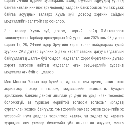
сарын 24-ний өдрийн хуралдааны эхэнд сүүлийн өдрүүдэд үүсээд
байгаа хэвлэн нийтлэх эрх чөлөөнд халдсан байж болзошгүй гэж үзэж
байгаа асуудлын талаарх Хууль зүй, дотоод хэргийн сайдын
мэдээллийг нээлттэйгээр сонслоо.
Энэ талаар Хууль зүй, дотоод хэргийн сайд О.Алтангэрэл
танилцуулсан. Тэрбээр прокурорын байгууллагаас 2025 оны 03 дугаар
сарын 19, 20, 24-ний өдөр Эрүүгийн хэрэг хянан шийдвэрлэх тухай
хуулийн 29.3 дугаар зүйлийн 5 дахь хэсэгт заасны дагуу цагдаагийн
байгууллагад шалгаж буй гомдол, мэдээлэл, хэрэг бүртгэлтийн дугаар
хэрэгт олгосон нийтэд мэдээлэл өгөх зөвшөөрлийн хүрээнд
мэдээлэл өгч буйг онцоллоо.
Мөн Монгол Улсын нэр бүхий иргэд нь цахим орчинд ашиг олох
зорилгоор покер платформ, мэдээллийн технологи, бусдын
арилжааны банкны дансыг ашиглан үр дүнг нь урьдчилан төсөөлөх
боломжгүй, аз туршсан мөрийтэй тоглоом тоглохыг иргэдэд
сурталчлан зохион байгуулж, гэмт хэргийн замаар олсон хөрөнгийн эх
үүсвэрийг нуун далдлах зорилгоор хөдлөх, үл хөдлөх эд хөрөнгө
худалдан авч улмаар бизнесийн үйл ажиллагаа явуулах, мөнгө