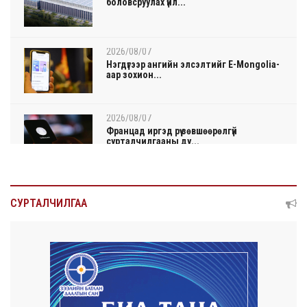
боловсруулах үйл...
2026/08/07
Нэгдүгээр ангийн элсэлтийг E-Mongolia-
аар зохион...
2026/08/07
Францад иргэд рүү зөвшөөрөлгүй
сурталчилгааны ду...
2026/08/07
Нийтийн тээврийн Ч:19А чиглэлийн
СУРТАЛЧИЛГАА
замналд түр хуг...
2026/08/07
Автомашины улсын дугаар сондгой
тоогоор төгссөн ...