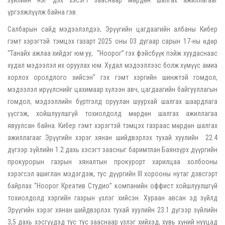
үргэлжлүүлж байна гэв.
Салбарын сайд мэдээлэлдээ, Эрүүгийн цагдаагийн албаны Кибер
гэмт хэрэгтэй тэмцэх газарт 2025 оны 03 дугаар сарын 17-ны өдөр
“Танайх ажлаа хийдэг юм уу, “Ноорог” гэх фэйсбүүк пэйж хуудаснаас
худал мэдээлэл их оруулах юм. Худал мэдээллээс болж хүмүүс амиа
хорлох оролдлого хийсэн” гэх гэмт хэргийн шинжтэй гомдол,
мэдээлэл ирүүлснийг цахимаар хүлээн авч, цагдаагийн байгууллагын
гомдол, мэдээллийн бүртгэлд оруулан шуурхай шалгах шаардлага
үүсгэж, хойшлуулшгүй тохиолдолд мөрдөн шалгах ажиллагаа
явуулсан байна. Кибер гэмт хэрэгтэй тэмцэх газраас мөрдөн шалгах
ажиллагааг Эрүүгийн хэрэг хянан шийдвэрлэх тухай хуулийн 22.4
дүгээр зүйлийн 1.2 дахь хэсэгт заасныг баримтлан Баянзүрх дүүргийн
прокурорын газрын хяналтын прокурорт харилцаа холбооны
хэрэгсэл ашиглан мэдэгдэж, тус дүүргийн III хорооны нутаг дэвсгэрт
байрлах “Ноорог Креатив Студио” компанийн оффист хойшлуулшгүй
тохиолдолд хэргийн газрын үзлэг хийсэн. Хураан авсан эд зүйлд
Эрүүгийн хэрэг хянан шийдвэрлэх тухай хуулийн 23.1 дүгээр зүйлийн
3,5 дахь хэсгүүдэд тус тус зааснаар үзлэг хийхэд, хувь хүний нууцад