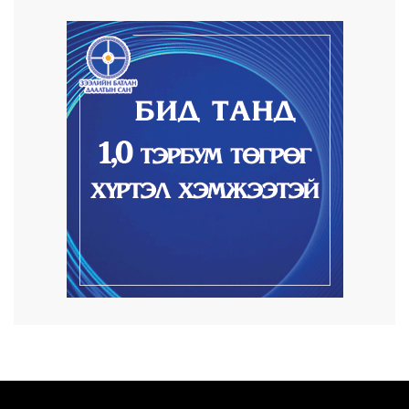
9 цаг 3 минут
Автомашины улсын дугаар сондгой
тоогоор төгссөн ...
9 цаг 7 минут
Улаанбаатарт өдөртөө 30 хэм дулаан
2026/08/06
Улсын чанартай хатуу хучилттай авто
замын талаас...
2026/08/06
Засгийн газар энэ оныг дуустал
санхүүгийн хэмнэл...