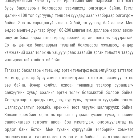
санхүүжилтийн 35-45 хувь нь Ерөнхийлөгчийн нэрэмжит тэтгэлэгт
буюу бакалаврын боловсрол эзэмшихэд олгогдож байна. Гэтэл
дэлхийн 100 топ сургуульд тэнцсэн хүүхдэд зээл хэлбэрээр олгогдож
байна. Энэ нь харьцангуй ялгаатай байдал үүсээд байгаа юм. Мөн
өндөр мөнгөн дүнгээр буюу 100-200 мянган ам. долларын зээл авсан
оюутан бакалавраа төгсч ирээд зээлийг эргэн төлөх нь асуудалтай.
Ер нь дөнгөж бакалаврын түвшний боловсрол эзэмшээд өндөр
хэмжээний зээл төлөх нь хэцүү учраас зээлийн эргэн төлөлт ч тааруу
явж ирсэнтэй холбоотой байх.
Тэгэхээр бакалаврын төвшинд эргэн төлөгдөх нөхцөлгүйгээр тэтгэлэг,
магистр, доктор буюу ахисан төвшинд зээл олгохоор зохицуулах нь
зөв байна. Өөрөөр хэлбэл, ахисан төвшинд зээлээр суралцагч
санхүүгийн хувьд зээлийг эргэн төлөх боломжтой болсон байна.
Хоёрдугаарт, гадаадын их, дээд сургуульд суралцах хүүхдийн сонгон
шалгаруулалтыг эрэмбэ, ерөнхий тест явуулж шалгаруулж байна.
Зөвхөн эрэмбийг харах нь өрөөсгөл учраас тухайн хүүхэд өөрсийн
санаачлагаар тэтгэлэг авсан бол үнэлэгдэж, оноожуулалтад нь
ордог байх ёстой. Мөн тухайн сургуулийн төлбөрийн хэмжээг
оноожуулалтад тусгах нь зөв хэмээн үзэж байна. Яагаад гэвэл зарим