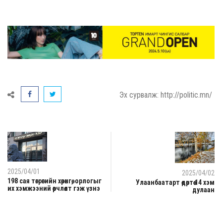
Эх сурвалж: http://politic.mn/
2025/04/01
2025/04/02
198 сая төгрөгийн хөрөнгө, орлогыг
Улаанбаатарт өдөртөө 14 хэм
их хэмжээний өөрчлөлт гэж үзнэ
дулаан