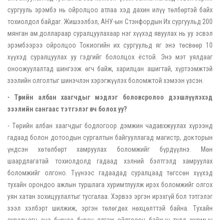
сургууль эрэмбэ нь ойролцоо атлаа хэд дахин илүү төлбөртэй байх
тохиолдол байдаг. Жишээлбэл, АНУ-ын Стэнфордын Их сургуульд 200
мянган ам.доллараар суралцуулахаар нэг хүүхэд явуулах нь уу эсвэл
эрэмбээрээ ойролцоо Токиогийн их сургуульд яг энэ төсвөөр 10
хүүхэд суралцуулах уу гэдгийг бололцох ёстой. Энэ мэт уялдааг
оноожуулалтад шингээж өгч байж, харилцан ашигтай, хүртээмжтэй
зээлийн олголтыг шинэчлэн хэрэгжүүлэх боломжтой хэмээн үзсэн.
- Төрийн албан хаагчдыг мэдлэг боловсролоо дээшлүүлэхэд
зээлийн сангаас тэтгэлэг өгч болох уу
?
- Төрийн албан хаагчдыг бодлогоор дэмжин чадавхжуулах хүрээнд
гадаад болон дотоодын сургалтын байгууллагад магистр, докторын
үндсэн хөтөлбөрт хамруулах боломжийг бүрдүүлнэ. Мөн
шаардлагатай тохиолдолд гадаад хэлний бэлтгэлд хамруулах
боломжийг олгоно. Түүнээс гадаадад суралцаад төгссөн хүүхэд
тухайн орондоо ажлын туршлага хуримтлуулж ирэх боломжийг олгох
уян хатан зохицуулалтыг тусгалаа. Хэрвээ эргэн ирэхгүй бол тэтгэлэг
зээл хэлбэрт шилжиж, эргэн төлөгдөх нөхцөлттэй байна. Тухайн
суралцагч энэ бүхнээ бүрэн ялгаж ойлгосон байхын тулд журмын