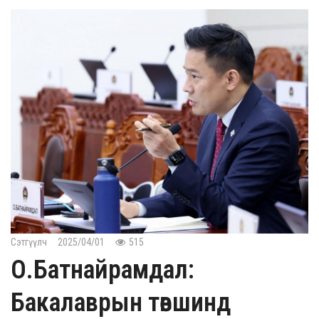
Сэтгүүлч
2025/04/01
515
О.Батнайрамдал:
Бакалаврын төвшинд