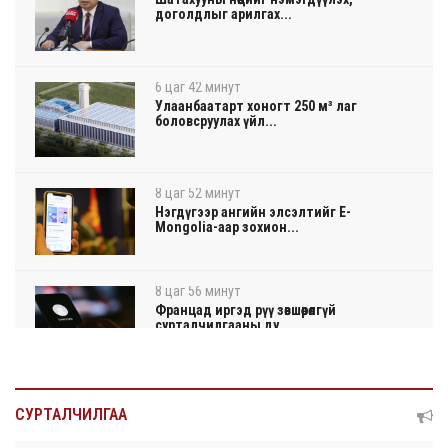
доголдлыг арилгах...
6 цаг 42 минут
Улаанбаатарт хоногт 250 м³ лаг
боловсруулах үйл...
8 цаг 52 минут
Нэгдүгээр ангийн элсэлтийг E-
Mongolia-аар зохион...
8 цаг 56 минут
Францад иргэд рүү зөвшөөрөлгүй
сурталчилгааны ду...
9 цагын өмнө
Нийтийн тээврийн Ч:19А чиглэлийн
СУРТАЛЧИЛГАА
замналд түр хуг...