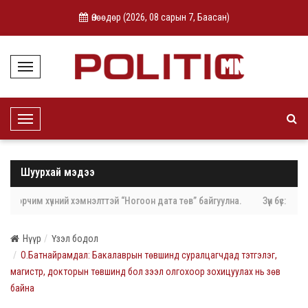
Өнөөдөр (
2026, 08 сарын 7, Баасан
)
T
o
g
g
l
T
e
o
N
g
a
g
v
l
i
Шуурхай мэдээ
e
g
N
a
a
t
, эрчим хүчний хэмнэлттэй “Ногоон дата төв” байгуулна.
Зүүн бүс: Эк
v
i
i
o
g
n
Нүүр
Үзэл бодол
a
t
О.Батнайрамдал: Бакалаврын төвшинд суралцагчдад тэтгэлэг,
i
магистр, докторын төвшинд бол зээл олгохоор зохицуулах нь зөв
o
n
байна