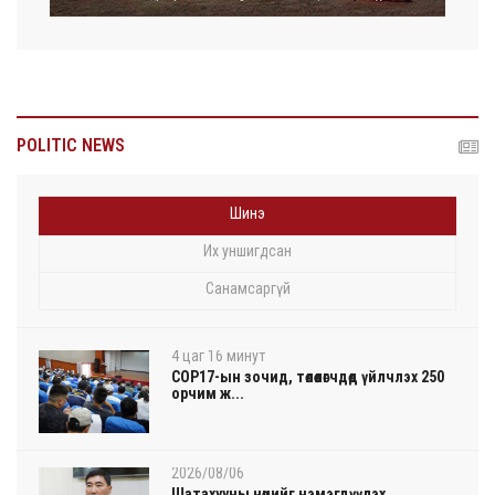
POLITIC NEWS
Шинэ
Их уншигдсан
Санамсаргүй
4 цаг 16 минут
COP17-ын зочид, төлөөлөгчдөд үйлчлэх 250
орчим ж...
2026/08/06
Шатахууны нөөцийг нэмэгдүүлэх,