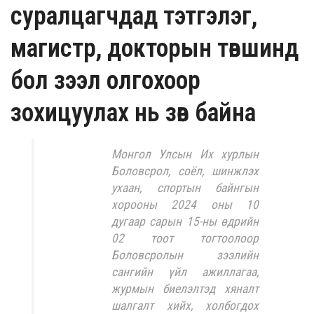
суралцагчдад тэтгэлэг,
магистр, докторын төвшинд
бол зээл олгохоор
зохицуулах нь зөв байна
Монгол Улсын Их хурлын
Боловсрол, соёл, шинжлэх
ухаан, спортын байнгын
хорооны 2024 оны 10
дугаар сарын 15-ны өдрийн
02 тоот тогтоолоор
Боловсролын зээлийн
сангийн үйл ажиллагаа,
журмын биелэлтэд хяналт
шалгалт хийх, холбогдох