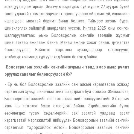
зохицуулагдаж ирсэн. Энэхүү мөрдөгдөж буй журам 27 хуудас бүхий
олон удаагийн нэмэлт өөрчлөлт орсон учраас ойлгомжгүй, ишлэлээс
ишлэгдсэн маягтай баримт бичиг болжээ. Тиймээс журам бүрэн
шинэчлэглэх зайлшгүй шаардлага үүссэн. Ингээд 2025 оны сонгон
шалгаруулалтаас өмнө Боловсролын сангийн зээлийн журмыг
шинэчлэхээр ажиллаж байна. Манай ажлын хэсэг санал, дүгнэлтээ
боловсруулан Байнгын хорооны хуралдаанаар хэлэлцүүлж,
холбогдох яаманд хүргүүлэхэд бэлэн болоод байна.
-Боловсролын зээлийн сангийн журмын төсөлд ямар ямар өөрчлөлт
оруулах саналыг боловсруулсан бэ
?
- Ер нь бол Боловсролын зээлийн сан алсын хараагаасаа эхлээд
стратегийн хувьд шинэчлэл хийх шаардлага буй болжээ. Жишээлбэл,
Боловсролын зээлийн сан гэх атлаа нийт санхүүжилтийн 87 орчим
хувь нь тэтгэлэг болж олгогдож байна. Эдийн засгийн бүтэц
өөрчлөгдөх тусам хөдөлмөрийн зах зээлтэй уялдаад эрэлт
хэрэгцээтэй мэргэжилтэй нийцүүлэн Боловсролын зээлийн сангийн
стратегийг тодорхойлох ёстой. Боловсролын зээлийн сангийн