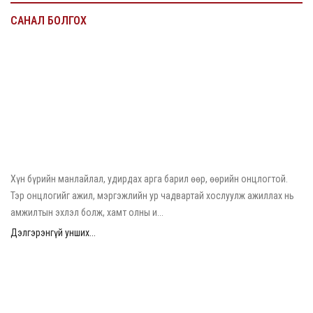
САНАЛ БОЛГОХ
2026/06/02
Л.Чинбат: Хүн сонирхож, сэтгэл зүрхээ зориулсан зүйлдээ л
амжилт гаргадаг
Хүн бүрийн манлайлал, удирдах арга барил өөр, өөрийн онцлогтой.
Тэр онцлогийг ажил, мэргэжлийн ур чадвартай хослуулж ажиллах нь
амжилтын эхлэл болж, хамт олны и...
Дэлгэрэнгүй унших...