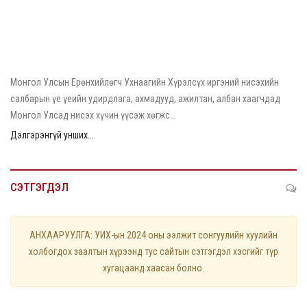
2026/05/25
Ерөнхийлөгч У.Хүрэлсүх “МИАТ” ТӨХК-ийн хамт олонд 70
жилийн ойн баярын мэнд дэвшүүллээ
Монгол Улсын Ерөнхийлөгч Ухнаагийн Хүрэлсүх иргэний нисэхийн
салбарын үе үеийн удирдлага, ахмадууд, ажилтан, албан хаагчдад
Монгол Улсад нисэх хүчин үүсэж хөгжс...
Дэлгэрэнгүй унших...
СЭТГЭГДЭЛ
АНХААРУУЛГА: УИХ-ын 2024 оны ээлжит сонгуулийн хуулийн
холбогдох заалтын хүрээнд тус сайтын сэтгэгдэл хэсгийг түр
хугацаанд хаасан болно.