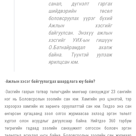
санал, дүгнэлт гаргах
шийдвэрийн төсөл
боловсруулах үүрэг бүхий
Ажлын хэсгийг
байгуулсан. Энэхүү ажлын
хэсгийг УИХ-ын гишүүн
О.Батнайрамдал ахалж
байна. Түүнтэй уулзаж
ярилцсан юм.
-
Ажлын хэсэг байгуулагдах шаардлага юу байв
?
-Засгийн газрын татвар төлөгчдийн мөнгөөр санхүүждэг 23 сангийн
нэг нь Боловсролын зээлийн сан юм. Хамгийн үнэ цэнэтэй, тэр
хэрээрээ хамгийн их хөрөнгө оруулалттай сан юм. Гэхдээ энэ сан
өнгөрсөн хугацаанд зээл олгох журмаасаа эхлээд эргэн төлөлт
хүртэл олон асуудлыг дагуулсаар байна. Нийтдээ 360 тэрбум
төгрөгийн гадаад зээлийн санхүүжилт олгосон боловч эргэн
төлөлтөд асуудал үүсч байна. Боловсролын зээлийн сан журмаар