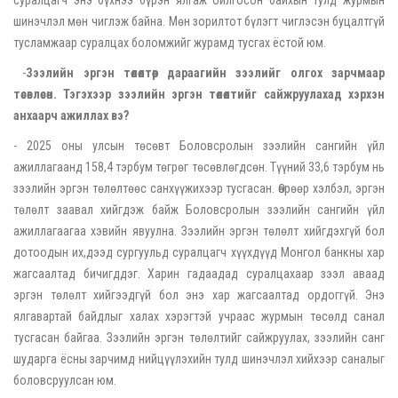
шинэчлэл мөн чиглэж байна. Мөн зорилтот бүлэгт чиглэсэн буцалтгүй
тусламжаар суралцах боломжийг журамд тусгах ёстой юм.
-
Зээлийн эргэн төлөлт
өөр дараагийн зээлийг олгох зарчмаар
төсөвлөсөн. Тэгэхээр зээлийн эргэн төлөлтийг сайжруулахад хэрхэн
анхаарч ажиллах вэ
?
- 2025 оны улсын төсөвт Боловсролын зээлийн сангийн үйл
ажиллагаанд 158,4 тэрбум төгрөг төсөвлөгдсөн. Түүний 33,6 тэрбум нь
зээлийн эргэн төлөлтөөс санхүүжихээр тусгасан. Өөрөөр хэлбэл, эргэн
төлөлт заавал хийгдэж байж Боловсролын зээлийн сангийн үйл
ажиллагаагаа хэвийн явуулна. Зээлийн эргэн төлөлт хийгдэхгүй бол
дотоодын их,дээд сургуульд суралцагч хүүхдүүд Монгол банкны хар
жагсаалтад бичигддэг. Харин гадаадад суралцахаар зээл аваад
эргэн төлөлт хийгээдгүй бол энэ хар жагсаалтад ордоггүй. Энэ
ялгавартай байдлыг халах хэрэгтэй учраас журмын төсөлд санал
тусгасан байгаа. Зээлийн эргэн төлөлтийг сайжруулах, зээлийн санг
шударга ёсны зарчимд нийцүүлэхийн тулд шинэчлэл хийхээр саналыг
боловсруулсан юм.