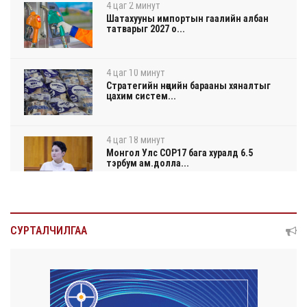
4 цаг 2 минут
Шатахууны импортын гаалийн албан
татварыг 2027 о...
4 цаг 10 минут
Стратегийн нөөцийн барааны хяналтыг
цахим систем...
4 цаг 18 минут
Монгол Улс COP17 бага хуралд 6.5
тэрбум ам.долла...
4 цаг 22 минут
“Улаанбаатар трам” төсөл хэрэгжсэнээр
СУРТАЛЧИЛГАА
жилд 4...
4 цаг 40 минут
Автомашины улсын дугаар тэгш
тоогоор төгссөн бол...