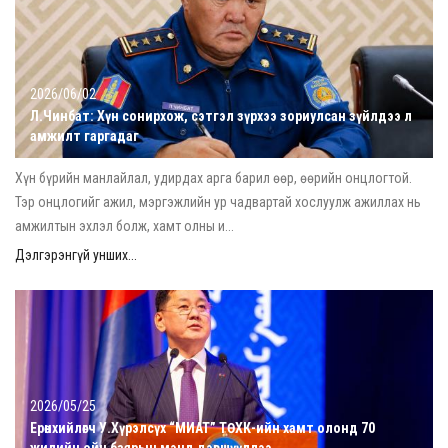
2026/06/02
Л.Чинбат: Хүн сонирхож, сэтгэл зүрхээ зориулсан зүйлдээ л
амжилт гаргадаг
Хүн бүрийн манлайлал, удирдах арга барил өөр, өөрийн онцлогтой.
Тэр онцлогийг ажил, мэргэжлийн ур чадвартай хослуулж ажиллах нь
амжилтын эхлэл болж, хамт олны и...
Дэлгэрэнгүй унших...
2026/05/25
Ерөнхийлөгч У.Хүрэлсүх “МИАТ” ТӨХК-ийн хамт олонд 70
жилийн ойн баярын мэнд дэвшүүллээ