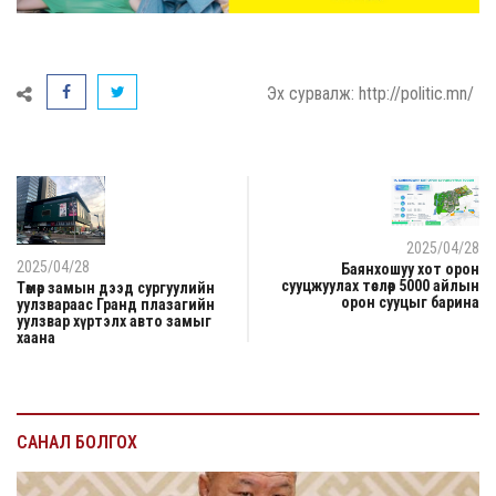
Эх сурвалж: http://politic.mn/
2025/04/28
2025/04/28
Баянхошуу хот орон
сууцжуулах төслөөр 5000 айлын
Төмөр замын дээд сургуулийн
орон сууцыг барина
уулзвараас Гранд плазагийн
уулзвар хүртэлх авто замыг
хаана
САНАЛ БОЛГОХ