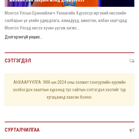
Монгол Улсын Ерөнхийлөгч Ухнаагийн Хүрэлсүх иргэний нисэхийн
салбарын үе үеийн удирдлага, ахмадууд, ажилтан, албан хаагчдад
Монгол Улсад нисэх хүчин үүсэж хөгжс...
Дэлгэрэнгүй унших...
СЭТГЭГДЭЛ
АНХААРУУЛГА: УИХ-ын 2024 оны ээлжит сонгуулийн хуулийн
холбогдох заалтын хүрээнд тус сайтын сэтгэгдэл хэсгийг түр
хугацаанд хаасан болно.
СУРТАЛЧИЛГАА