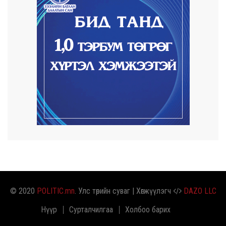
4 цаг 44 минут
Улаанбаатарт өдөртөө 29 хэм дулаан
2026/08/05
Прокурорын байгууллага өнгөрсөн долоо
хоногт 29,...
2026/08/05
Тэгш, сондгойгоор замын хөдөлгөөнд
оролцох зохиц...
2026/08/05
Тэгш, сондгойгоор хөдөлгөөнд оролцуулах
зохицуул...
© 2020
POLITIC.mn
. Улс төрийн суваг | Хөгжүүлэгч
DAZO LLC
Нүүр
Сурталчилгаа
Холбоо барих
2026/08/05
Усны ослоор 59 хүн амь насаа алджээ