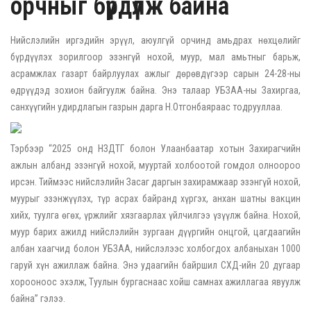
орчныг бүрдүүлж байна
Нийслэлийн иргэдийн эрүүл, аюулгүй орчинд амьдрах нөхцөлийг
бүрдүүлэх зорилгоор эзэнгүй нохой, муур, мал амьтныг барьж,
асрамжлах газарт байрлуулах ажлыг дөрөвдүгээр сарын 24-28-ны
өдрүүдэд зохион байгуулж байна. Энэ талаар УБЗАА-ны Захиргаа,
санхүүгийн удирдлагын газрын дарга Н.Отгонбаяраас тодрууллаа.
Тэрбээр “2025 онд НЗДТГ болон Улаанбаатар хотын Захирагчийн
ажлын албанд эзэнгүй нохой, мууртай холбоотой гомдол олноороо
ирсэн. Тиймээс нийслэлийн Засаг даргын захирамжаар эзэнгүй нохой,
муурыг эзэнжүүлэх, түр асрах байранд хүргэх, анхан шатны вакцин
хийх, туулга өгөх, үржлийг хязгаарлах үйлчилгээ үзүүлж байна. Нохой,
муур барих ажилд нийслэлийн зургаан дүүргийн онцгой, цагдаагийн
албан хаагчид болон УБЗАА, нийслэлээс холбогдох албаныхан 1000
гаруй хүн ажиллаж байна. Энэ удаагийн байршил СХД-ийн 20 дугаар
хорооноос эхэлж, Туулын бургаснаас хойш самнах ажиллагаа явуулж
байна” гэлээ.