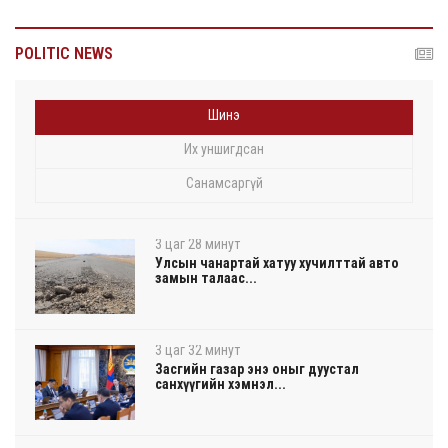
POLITIC NEWS
Шинэ
Их уншигдсан
Санамсаргүй
3 цаг 28 минут
Улсын чанартай хатуу хучилттай авто
замын талаас...
3 цаг 32 минут
Засгийн газар энэ оныг дуустал
санхүүгийн хэмнэл...