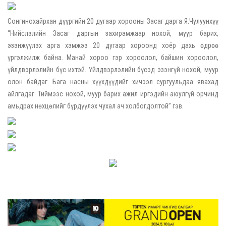
Сонгинохайрхан дүүргийн 20 дугаар хорооны Засаг дарга Я.Чулуунхүү
“Нийслэлийн Засаг даргын захирамжаар нохой, муур барих,
эзэнжүүлэх арга хэмжээ 20 дугаар хороонд хоёр дахь өдрөө
үргэлжилж байна. Манай хороо гэр хороолол, байшин хороолол,
үйлдвэрлэлийн бүс ихтэй. Үйлдвэрлэлийн бүсэд эзэнгүй нохой, муур
олон байдаг. Бага насны хүүхдүүдийг хичээл сургуульдаа явахад
айлгадаг. Тиймээс нохой, муур барих ажил иргэдийн аюулгүй орчинд
амьдрах нөхцөлийг бүрдүүлэх чухал ач холбогдолтой” гэв.