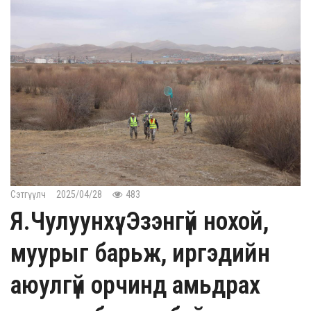
Сэтгүүлч
2025/04/28
483
Я.Чулуунхүү: Эзэнгүй нохой,
муурыг барьж, иргэдийн
аюулгүй орчинд амьдрах