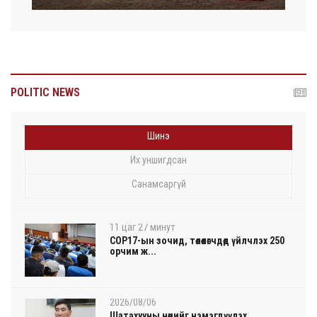
POLITIC NEWS
Шинэ
Их уншигдсан
Санамсаргүй
11 цаг 27 минут
COP17-ын зочид, төлөөлөгчдөд үйлчлэх 250
орчим ж...
2026/08/06
Шатахууны нөөцийг нэмэгдүүлэх,