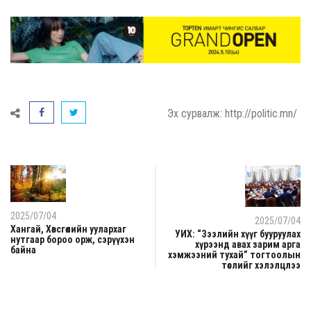
Эх сурвалж: http://politic.mn/
2025/07/04
2025/07/04
Хангай, Хөвсгөлийн уулархаг
УИХ: “Зээлийн хүүг бууруулах
нутгаар бороо орж, сэрүүхэн
хүрээнд авах зарим арга
байна
хэмжээний тухай” тогтоолын
төслийг хэлэлцлээ