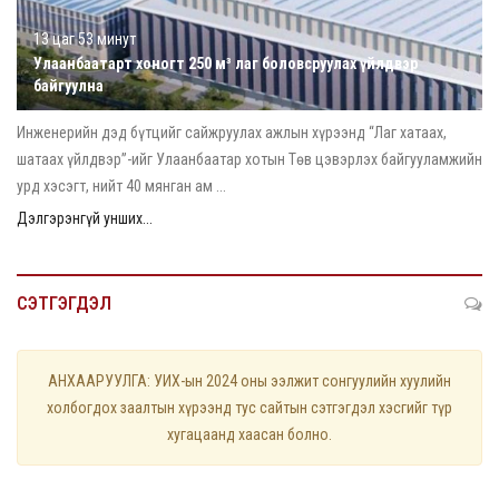
13 цаг 53 минут
Улаанбаатарт хоногт 250 м³ лаг боловсруулах үйлдвэр
байгуулна
Инженерийн дэд бүтцийг сайжруулах ажлын хүрээнд “Лаг хатаах,
шатаах үйлдвэр”-ийг Улаанбаатар хотын Төв цэвэрлэх байгууламжийн
урд хэсэгт, нийт 40 мянган ам ...
Дэлгэрэнгүй унших...
СЭТГЭГДЭЛ
АНХААРУУЛГА: УИХ-ын 2024 оны ээлжит сонгуулийн хуулийн
холбогдох заалтын хүрээнд тус сайтын сэтгэгдэл хэсгийг түр
хугацаанд хаасан болно.