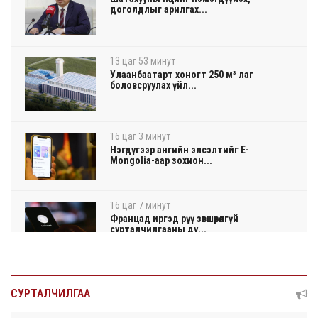
доголдлыг арилгах...
13 цаг 53 минут
Улаанбаатарт хоногт 250 м³ лаг
боловсруулах үйл...
16 цаг 3 минут
Нэгдүгээр ангийн элсэлтийг E-
Mongolia-аар зохион...
16 цаг 7 минут
Францад иргэд рүү зөвшөөрөлгүй
сурталчилгааны ду...
16 цаг 11 минут
Нийтийн тээврийн Ч:19А чиглэлийн
СУРТАЛЧИЛГАА
замналд түр хуг...