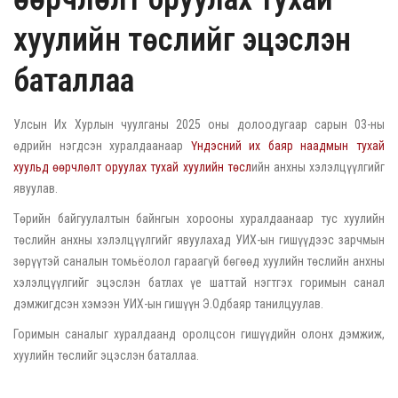
хуулийн төслийг эцэслэн
баталлаа
Улсын Их Хурлын чуулганы 2025 оны долоодугаар сарын 03-ны
өдрийн нэгдсэн хуралдаанаар
Үндэсний их баяр наадмын тухай
хуульд өөрчлөлт оруулах тухай хуулийн төсл
ийн анхны хэлэлцүүлгийг
явуулав.
Төрийн байгуулалтын байнгын хорооны хуралдаанаар тус хуулийн
төслийн анхны хэлэлцүүлгийг явуулахад УИХ-ын гишүүдээс зарчмын
зөрүүтэй саналын томьёолол гараагүй бөгөөд хуулийн төслийн анхны
хэлэлцүүлгийг эцэслэн батлах үе шаттай нэгтгэх горимын санал
дэмжигдсэн хэмээн УИХ-ын гишүүн Э.Одбаяр танилцуулав.
Горимын саналыг хуралдаанд оролцсон гишүүдийн олонх дэмжиж,
хуулийн төслийг эцэслэн баталлаа.