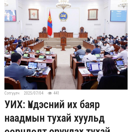
Сэтгүүлч
2025/07/04
441
УИХ: Үндэсний их баяр
наадмын тухай хуульд
өөрчлөлт оруулах тухай