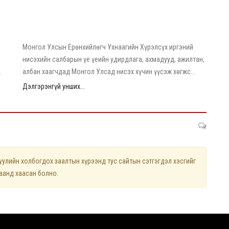
2026/05/25
Ерөнхийлөгч У.Хүрэлсүх “МИАТ” ТӨХК-ийн хамт олонд
70 жилийн ойн баярын мэнд дэвшүүллээ
Монгол Улсын Ерөнхийлөгч Ухнаагийн Хүрэлсүх иргэний
й
нисэхийн салбарын үе үеийн удирдлага, ахмадууд, ажилтан,
.
албан хаагчдад Монгол Улсад нисэх хүчин үүсэж хөгжс...
Дэлгэрэнгүй унших...
лийн холбогдох заалтын хүрээнд тус сайтын сэтгэгдэл хэсгийг
цаанд хаасан болно.