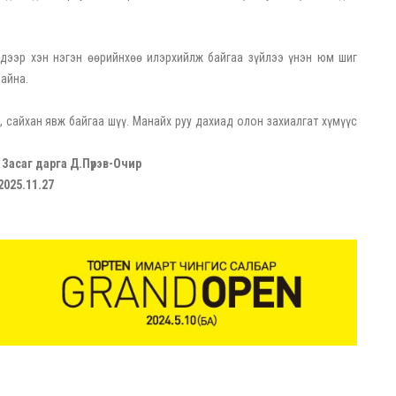
 дээр хэн нэгэн өөрийнхөө илэрхийлж байгаа зүйлээ үнэн юм шиг
айна.
 сайхан явж байгаа шүү. Манайх руу дахиад олон захиалгат хүмүүс
Засаг дарга Д.Пүрэв-Очир
2025.11.27