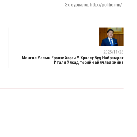
Эх сурвалж: http://politic.mn/
2025/11/28
Монгол Улсын Ерөнхийлөгч У.Хүрэлсүх Бүгд Найрамдах
Итали Улсад төрийн айлчлал хийнэ