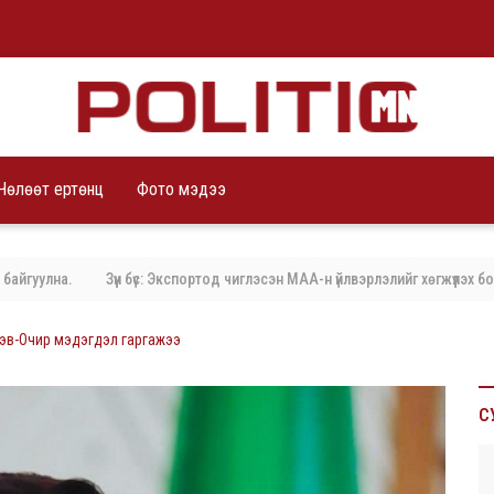
Чөлөөт ертөнц
Фото мэдээ
на.
Зүүн бүс: Экспортод чиглэсэн МАА-н үйлвэрлэлийг хөгжүүлэх бодлог
рэв-Очир мэдэгдэл гаргажээ
С