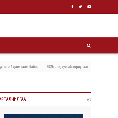
о баримталж байна
2026 онд тусгай зориулалтаар агнах, барих амьтны 
УРТАЛЧИЛГАА