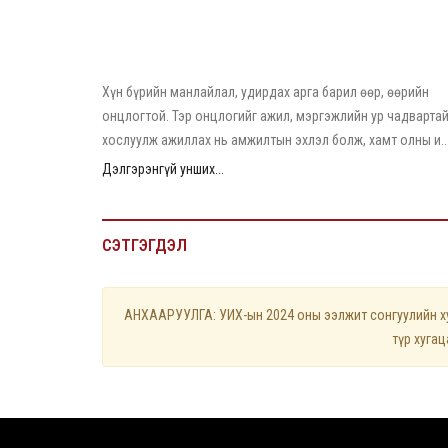
2026/06/02
Л.Чинбат: Хүн сонирхож, сэтгэл зүрхээ зориулсан
зүйлдээ л амжилт гаргадаг
Хүн бүрийн манлайлал, удирдах арга барил өөр, өөрийн
онцлогтой. Тэр онцлогийг ажил, мэргэжлийн ур чадварта
хослуулж ажиллах нь амжилтын эхлэл болж, хамт олны и..
Дэлгэрэнгүй унших...
СЭТГЭГДЭЛ
АНХААРУУЛГА: УИХ-ын 2024 оны ээлжит сонгуулийн хуу
түр хуга