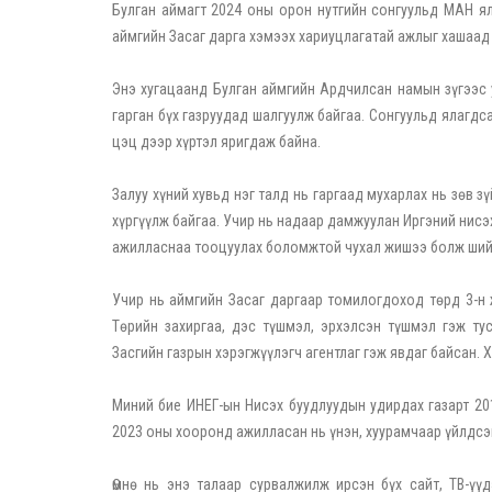
Булган аймагт 2024 оны орон нутгийн сонгуульд МАН ял
аймгийн Засаг дарга хэмээх хариуцлагатай ажлыг хашаад 
Энэ хугацаанд Булган аймгийн Ардчилсан намын зүгээс 
гарган бүх газруудад шалгуулж байгаа. Сонгуульд ялагдс
цэц дээр хүртэл яригдаж байна.
Залуу хүний хувьд нэг талд нь гаргаад мухарлах нь зөв 
хүргүүлж байгаа. Учир нь надаар дамжуулан Иргэний нисэ
ажилласнаа тооцуулах боломжтой чухал жишээ болж шийд
Учир нь аймгийн Засаг даргаар томилогдоход төрд 3-н
Төрийн захиргаа, дэс түшмэл, эрхэлсэн түшмэл гэж тус
Засгийн газрын хэрэгжүүлэгч агентлаг гэж явдаг байсан. 
Миний бие ИНЕГ-ын Нисэх буудлуудын удирдах газарт 201
2023 оны хооронд ажилласан нь үнэн, хуурамчаар үйлдсэн, 
Өмнө нь энэ талаар сурвалжилж ирсэн бүх сайт, ТВ-үүд