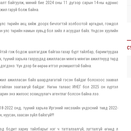
алт байгуулж, миний бие 2024 оны 11 дүгээр сарын 14-ны өдрөөс
жил гаруй болж байна.
улс төрийн акц хийж доорх бичлэгтэй холбоотой өргөдөл, гомдол
ан улс төрийн намын хувьд бол хийх л асуудал байх. Үндсэн хуулийн
С
зүйтэй гэж бодож шалгагдаж байгаа газар бүрт тайлбар, баримтуудаа
х, түүний харьяа газруудад ажилласан мянга мянган ажилтнууд төрд
эгдэнэ. Үүн дээр би өөрөө итгэл үнэмшилтэй байна.
 жил ажилласан байх шаардлагатай гэсэн байдаг болохоос заавал
гайлан заагаагүй байдаг. Нөгөө талаас ИНЕГ бол 2025 он хүртэл
Харин энэ жилээс зохицуулагч агентлаг болсон байна лээ.
8-2022 онд, түүний харьяа Иргэний нисэхийн үндэсний төвд 2022-
нуусан, хаасан зүйл байхгүй!!!
эд бодит хариу тайлбарыг нэг ч татгалзалгүй, зугталгүй өгөөд л