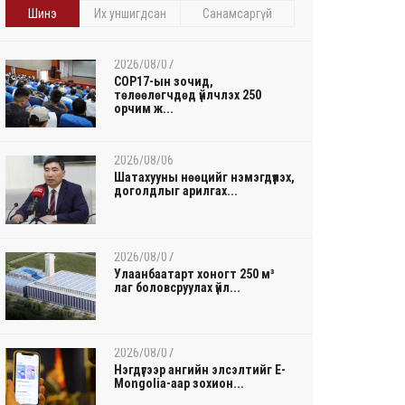
Шинэ
Их уншигдсан
Санамсаргүй
2026/08/07
COP17-ын зочид,
төлөөлөгчдөд үйлчлэх 250
орчим ж...
2026/08/06
Шатахууны нөөцийг нэмэгдүүлэх,
доголдлыг арилгах...
2026/08/07
Улаанбаатарт хоногт 250 м³
лаг боловсруулах үйл...
2026/08/07
Нэгдүгээр ангийн элсэлтийг E-
Mongolia-аар зохион...