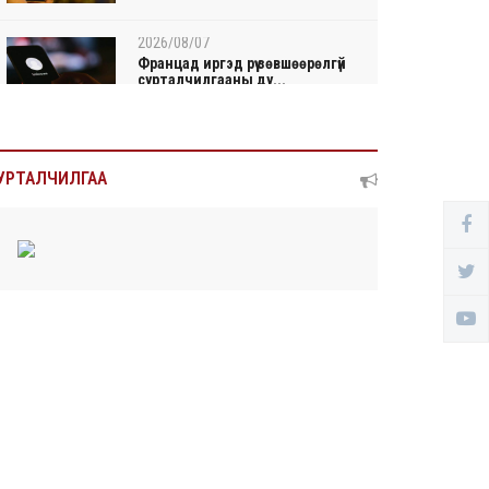
2026/08/07
Францад иргэд рүү зөвшөөрөлгүй
сурталчилгааны ду...
2026/08/07
Нийтийн тээврийн Ч:19А
УРТАЛЧИЛГАА
чиглэлийн замналд түр хуг...
2026/08/07
Автомашины улсын дугаар
сондгой тоогоор төгссөн ...
2026/08/07
Улаанбаатарт өдөртөө 30 хэм
дулаан
2026/08/06