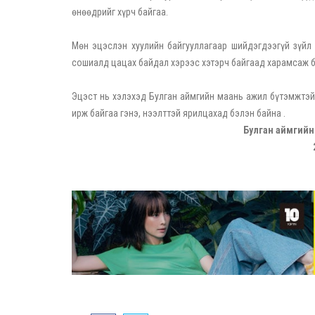
өнөөдрийг хүрч байгаа.
Мөн эцэслэн хуулийн байгууллагаар шийдэгдээгүй зүйл
сошиалд цацах байдал хэрээс хэтэрч байгаад харамсаж б
Эцэст нь хэлэхэд Булган аймгийн маань ажил бүтэмжтэй,
ирж байгаа гэнэ, нээлттэй ярилцахад бэлэн байна .
Булган аймгийн 