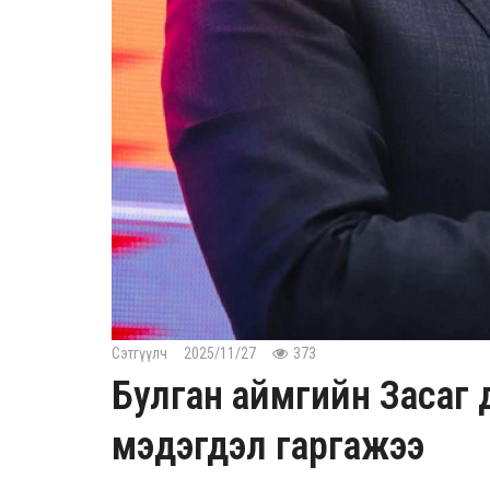
Сэтгүүлч
2025/11/27
373
Булган аймгийн Засаг 
мэдэгдэл гаргажээ