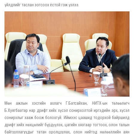
үйлдлийг таслан зогсоох ёстой гэж үзлээ.
Мөн ажлын хэсгийн ахлагч Г.Батсайхан, НИТХ-ын төлөөлөгч
Б.Хуягбаатар нар дрифт хийх хүсэл сонирхолтой иргэдийн эрх, хүсэл
сонирхлыг хааж боож болохгүй. Иймээс цаашид тодорхой байршилд
дрифт хийх нөхцөлийг бүрдүүлэх, цагийн хязгаар тогтоох, олон талын
байгууллагуудыг татан оролцуулах, олон нийтэд нөлөөллийн аян