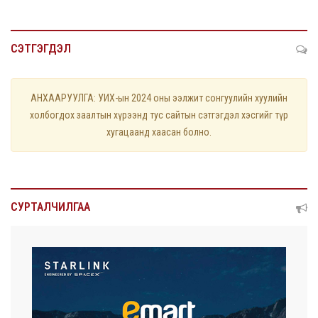
СЭТГЭГДЭЛ
АНХААРУУЛГА: УИХ-ын 2024 оны ээлжит сонгуулийн хуулийн
холбогдох заалтын хүрээнд тус сайтын сэтгэгдэл хэсгийг түр
хугацаанд хаасан болно.
СУРТАЛЧИЛГАА