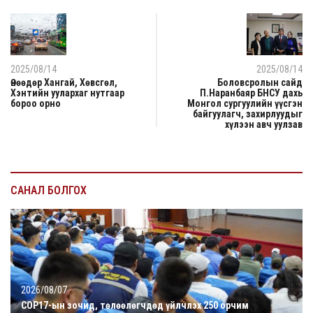
2025/08/14
2025/08/14
Өнөөдөр Хангай, Хөвсгөл,
Боловсролын сайд
Хэнтийн уулархаг нутгаар
П.Наранбаяр БНСУ дахь
бороо орно
Монгол сургуулийн үүсгэн
байгуулагч, захирлуудыг
хүлээн авч уулзав
САНАЛ БОЛГОХ
2026/08/07
COP17-ын зочид, төлөөлөгчдөд үйлчлэх 250 орчим