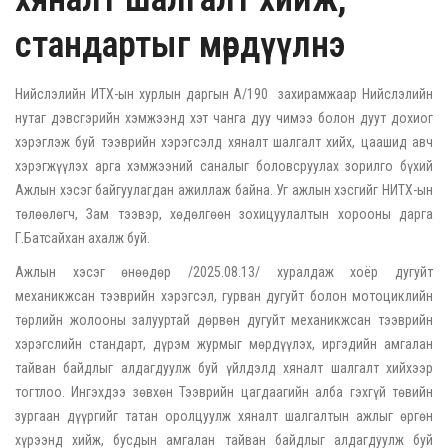
стандартыг мөрдүүлнэ
Нийслэлийн ИТХ-ын хурлын даргын А/190 захирамжаар Нийслэлийн
нутаг дэвсгэрийн хэмжээнд хэт чанга дуу чимээ болон дуут дохиог
хэрэглэж буй тээврийн хэрэгсэлд хяналт шалгалт хийх, цаашид авч
хэрэгжүүлэх арга хэмжээний саналыг боловсруулах зорилго бүхий
Ажлын хэсэг байгуулагдан ажиллаж байна. Уг ажлын хэсгийг НИТХ-ын
төлөөлөгч, Зам тээвэр, хөдөлгөөн зохицуулалтын хорооны дарга
Г.Батсайхан ахалж буй.
Ажлын хэсэг өнөөдөр /2025.08.13/ хуралдаж хоёр дугуйт
механикжсан тээврийн хэрэгсэл, гурван дугуйт болон мотоциклийн
төрлийн жолооны залууртай дөрвөн дугуйт механикжсан тээврийн
хэрэгслийн стандарт, дүрэм журмыг мөрдүүлэх, иргэдийн амгалан
тайван байдлыг алдагдуулж буй үйлдэлд хяналт шалгалт хийхээр
тогтлоо. Ингэхдээ зөвхөн Тээврийн цагдаагийн алба гэхгүй төвийн
зургаан дүүргийг татан оролцуулж хяналт шалгалтын ажлыг өргөн
хүрээнд хийж, бусдын амгалан тайван байдлыг алдагдуулж буй