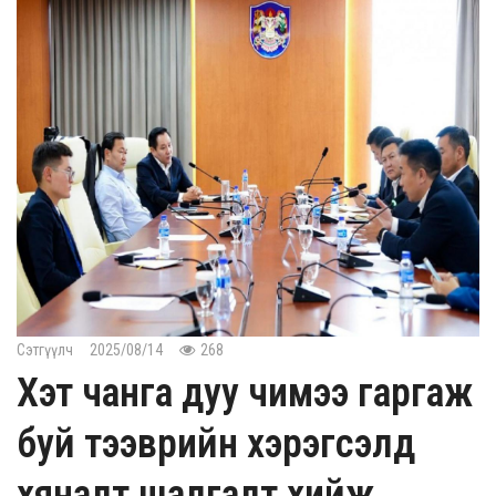
Сэтгүүлч
2025/08/14
268
Хэт чанга дуу чимээ гаргаж
буй тээврийн хэрэгсэлд
хяналт шалгалт хийж,