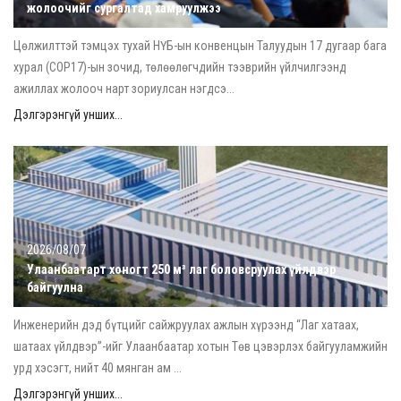
жолоочийг сургалтад хамруулжээ
Цөлжилттэй тэмцэх тухай НҮБ-ын конвенцын Талуудын 17 дугаар бага
хурал (COP17)-ын зочид, төлөөлөгчдийн тээврийн үйлчилгээнд
ажиллах жолооч нарт зориулсан нэгдсэ...
Дэлгэрэнгүй унших...
2026/08/07
Улаанбаатарт хоногт 250 м³ лаг боловсруулах үйлдвэр
байгуулна
Инженерийн дэд бүтцийг сайжруулах ажлын хүрээнд “Лаг хатаах,
шатаах үйлдвэр”-ийг Улаанбаатар хотын Төв цэвэрлэх байгууламжийн
урд хэсэгт, нийт 40 мянган ам ...
Дэлгэрэнгүй унших...