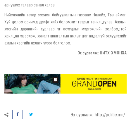
өрнүүлэх талаар санал хэлэв.
Нийслэлийн газар зохион байгуулалтын газраас Налайх, Төв аймаг,
Хүй долоо орчимд дрифт хийх боломжит газрыг танилцуулав. Ажлын
хэсгийн дараагийн хурлаар уг асуудлыг мэргэжлийн холбоодтой
ярилцан эцэслэж, хяналт шалгалтын ажлыг цаг алдалгүй эхлүүлэхийг
ажлын хэсгийн ахлагч үүрэг болголоо.
Эх сурвалж: НИТХ-ХМОНХА
Эх сурвалж: http://politic.mn/