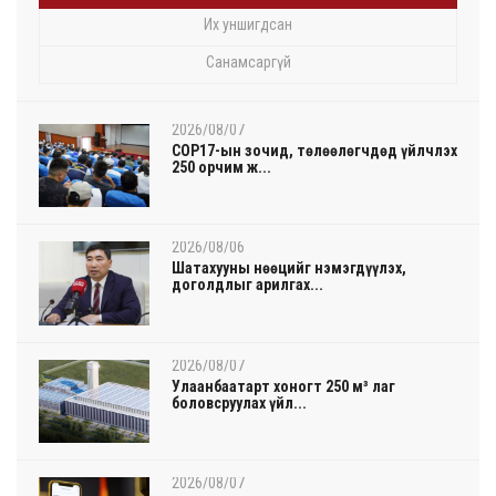
Их уншигдсан
Санамсаргүй
2026/08/07
COP17-ын зочид, төлөөлөгчдөд үйлчлэх
250 орчим ж...
2026/08/06
Шатахууны нөөцийг нэмэгдүүлэх,
доголдлыг арилгах...
2026/08/07
Улаанбаатарт хоногт 250 м³ лаг
боловсруулах үйл...
2026/08/07