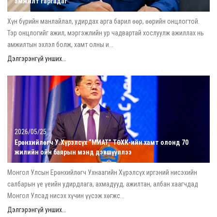
амжилт гаргадаг
Хүн бүрийн манлайлал, удирдах арга барил өөр, өөрийн онцлогтой.
Тэр онцлогийг ажил, мэргэжлийн ур чадвартай хослуулж ажиллах нь
амжилтын эхлэл болж, хамт олны и...
Дэлгэрэнгүй унших...
2026/05/25
Ерөнхийлөгч У.Хүрэлсүх “МИАТ” ТӨХК-ийн хамт олонд 70
жилийн ойн баярын мэнд дэвшүүллээ
Монгол Улсын Ерөнхийлөгч Ухнаагийн Хүрэлсүх иргэний нисэхийн
салбарын үе үеийн удирдлага, ахмадууд, ажилтан, албан хаагчдад
Монгол Улсад нисэх хүчин үүсэж хөгжс...
Дэлгэрэнгүй унших...