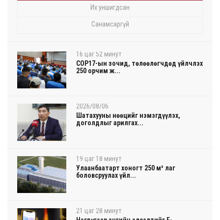
Их уншигдсан
Санамсаргүй
16 цаг 52 минут
COP17-ын зочид, төлөөлөгчдөд үйлчлэх
250 орчим ж...
2026/08/06
Шатахууны нөөцийг нэмэгдүүлэх,
доголдлыг арилгах...
19 цаг 18 минут
Улаанбаатарт хоногт 250 м³ лаг
боловсруулах үйл...
21 цаг 28 минут