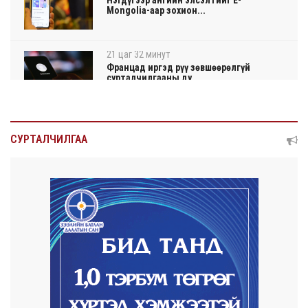
Нэгдүгээр ангийн элсэлтийг E-
Mongolia-аар зохион...
21 цаг 32 минут
Францад иргэд рүү зөвшөөрөлгүй
сурталчилгааны ду...
21 цаг 36 минут
Нийтийн тээврийн Ч:19А чиглэлийн
СУРТАЛЧИЛГАА
замналд түр хуг...
21 цаг 39 минут
Автомашины улсын дугаар сондгой
тоогоор төгссөн ...
21 цаг 43 минут
Улаанбаатарт өдөртөө 30 хэм дулаан