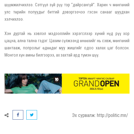
шүүмжилчихлээ. Сэтгүүл зүй рүү тэр “дайрсангүй”. Харин ч мөнгөний
улс төрийн попуудыг битгий дэвэргээчээ гэсэн санааг шуудхан
хэлчихлээ.
Хэн дуртай нь хэвлэл мэдээллийн хэрэгслээр хүний нүд рүү хор
цацна, ална тална гэдэг. Цахим сүлжээнд өнөөхийг нь сэвж, мөнгөний
шантааж, попролыг өдөөдөг муу жишгийг одоо халах цаг болсон.
Монгол хүн амны билгээрээ, ах захтай ард түмэн шүү.
Эх сурвалж: http://politic.mn/