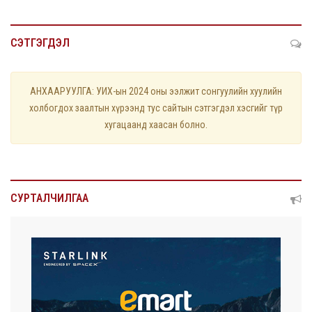
СЭТГЭГДЭЛ
АНХААРУУЛГА: УИХ-ын 2024 оны ээлжит сонгуулийн хуулийн
холбогдох заалтын хүрээнд тус сайтын сэтгэгдэл хэсгийг түр
хугацаанд хаасан болно.
СУРТАЛЧИЛГАА