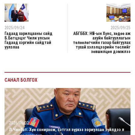
2025/09/24
2025/09/25
Гадаад харилцааны сайд
АБГББХ: НҮБ-ын Хүнс, хөдөө аж
Б.Батцэцэг Чили улсын
ахуйн байгууллагын
Гадаад хэргийн сайдтай
төлөөлөгчийн газар байгуулах
уулзлаа
тухай хэлэлцээрийн төслийг
зөвшилцөн дэмжлээ
САНАЛ БОЛГОХ
2026/06/02
Л.Чинбат: Хүн сонирхож, сэтгэл зүрхээ зориулсан зүйлдээ л