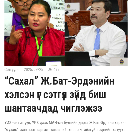
Сэтгүүлч
2025/09/25
499
“Сахал” Ж.Бат-Эрдэнийн
хэлсэн үг сэтгүүл зүйд биш
шантаачдад чиглэжээ
УИХ-ын гишүүн, УИХ дахь МАН-ын бүлгийн дарга Ж.Бат-Эрдэнэ харин ч
“мужик” зангараг гаргаж хэвлэлийнхнээс ч айлгүй тэднийг хатуухан