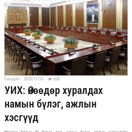
Сэтгүүлч
2025/11/10
358
УИХ: Өнөөдөр хуралдах
намын бүлэг, ажлын
хэсгүүд
Монгол Улсын Их Хурал дахь намын бүлэг, ажлын хэсгүүдийн