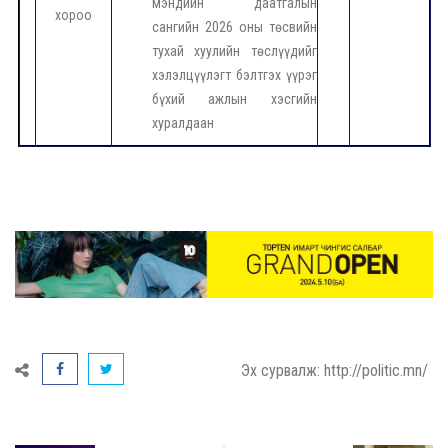
мэндийн даатгалын
хороо
сангийн 2026 оны төсвийн
тухай хуулийн төслүүдийг
хэлэлцүүлэгт бэлтгэх үүрэг
бүхий ажлын хэсгийн
хуралдаан
Эх сурвалж: http://politic.mn/