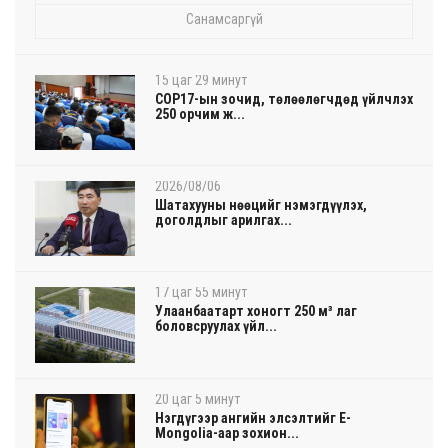
Санамсаргүй
15 цаг 29 минут
COP17-ын зочид, төлөөлөгчдөд үйлчлэх
250 орчим ж...
2026/08/06
Шатахууны нөөцийг нэмэгдүүлэх,
доголдлыг арилгах...
17 цаг 55 минут
Улаанбаатарт хоногт 250 м³ лаг
боловсруулах үйл...
20 цаг 5 минут
Нэгдүгээр ангийн элсэлтийг E-
Mongolia-аар зохион...