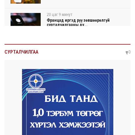
20 цаг 9 минут
Францад иргэд рүү зөвшөөрөлгүй
сурталчилгааны ду...
20 цаг 13 минут
Нийтийн тээврийн Ч:19А чиглэлийн
СУРТАЛЧИЛГАА
замналд түр хуг...
20 цаг 16 минут
Автомашины улсын дугаар сондгой
тоогоор төгссөн ...
20 цаг 20 минут
Улаанбаатарт өдөртөө 30 хэм дулаан