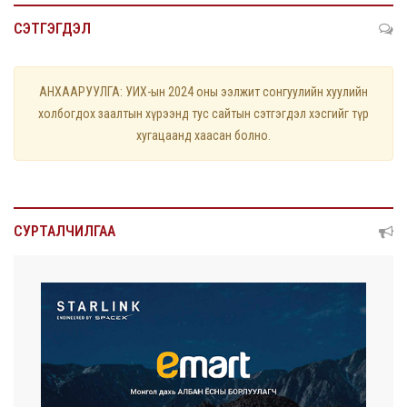
СЭТГЭГДЭЛ
АНХААРУУЛГА: УИХ-ын 2024 оны ээлжит сонгуулийн хуулийн
холбогдох заалтын хүрээнд тус сайтын сэтгэгдэл хэсгийг түр
хугацаанд хаасан болно.
СУРТАЛЧИЛГАА