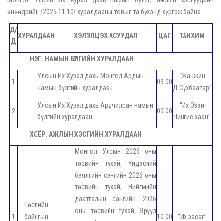
өнөөдрийн /2025.11.10/ хуралдааны товыг та бүхэнд хүргэж байна.
Д/
ХУРАЛДААН
ХЭЛЭЛЦЭХ АСУУДАЛ
ЦАГ
ТАНХИМ
Д
НЭГ. НАМЫН БҮЛГИЙН ХУРАЛДААН
Улсын Их Хурал дахь Монгол Ардын
“Жанжин
1
09.00
намын бүлгийн хуралдаан
Д.Сүхбаатар”
Улсын Их Хурал дахь Ардчилсан намын
“Их Эзэн
2
09.00
бүлгийн хуралдаан
Чингис хаан”
ХОЁР. АЖЛЫН ХЭСГИЙН ХУРАЛДААН
Монгол Улсын 2026 оны
төсвийн тухай, Үндэсний
баялгийн сангийн 2026 оны
төсвийн тухай, Нийгмийн
даатгалын сангийн 2026
Төсвийн
оны төсвийн тухай, Эрүүл
1
байнгын
10.00
“Их засаг”