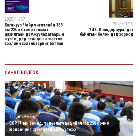
2025/11/07
2025/11/10
Багануур-Чойр чиглэлийн 188
км 220 кВ хоёр хэлхээт
УИХ: Өнөөдөр хуралдах
цахилгаан дамжуулах агаарын
байнгын болон дэд хороод
шугам, дэд станцыг өргөтгөх
зээлийн хэлэлцээрийг батлав
САНАЛ БОЛГОХ
15 цаг 29 минут
COP17-ын зочид, төлөөлөгчдөд үйлчлэх 250 орчим
жолоочийг сургалтад хамруулжээ