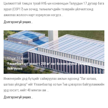
Цөлжилттэй тэмцэх тухай НҮБ-ын конвенцын Талуудын 17 дугаар бага
хурал (COP17)-ын зочид, төлөөлөгчдийн тээврийн үйлчилгээнд
ажиллах жолооч нарт зориулсан нэгдсэ...
Дэлгэрэнгүй унших...
17 цаг 55 минут
Улаанбаатарт хоногт 250 м³ лаг боловсруулах үйлдвэр
байгуулна
Инженерийн дэд бүтцийг сайжруулах ажлын хүрээнд “Лаг хатаах,
шатаах үйлдвэр”-ийг Улаанбаатар хотын Төв цэвэрлэх байгууламжийн
урд хэсэгт, нийт 40 мянган ам ...
Дэлгэрэнгүй унших...