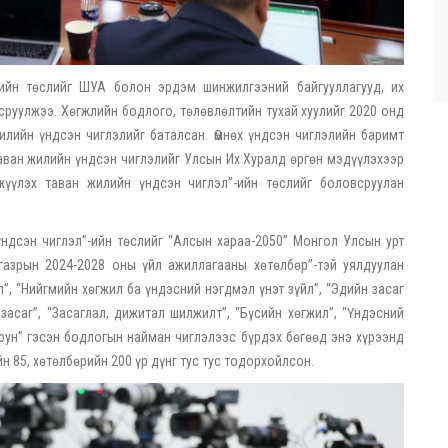
ийн төслийг ШУА болон эрдэм шинжилгээний байгууллагууд, их
руулжээ. Хөгжлийн бодлого, төлөвлөлтийн тухай хуулийг 2020 онд
лийн үндсэн чиглэлийг баталсан. Өмнөх үндсэн чиглэлийн баримт
аван жилийн үндсэн чиглэлийг Улсын Их Хуралд өргөн мэдүүлэхээр
жүүлэх таван жилийн үндсэн чиглэл”-ийн төслийг боловсруулан
ндсэн чиглэл”-ийн төслийг “Алсын хараа-2050” Монгол Улсын урт
газрын 2024-2028 оны үйл ажиллагааны хөтөлбөр”-тэй уялдуулан
”, “Нийгмийн хөгжил ба үндэсний нэгдмэл үнэт зүйл”, “Эдийн засаг
засаг”, “Засаглал, дижитал шилжилт”, “Бүсийн хөгжил”, “Үндэсний
юун” гэсэн бодлогын найман чиглэлээс бүрдэх бөгөөд энэ хүрээнд
н 85, хөтөлбөрийн 200 үр дүнг тус тус тодорхойлсон.