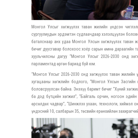
Монгол Улсыг хөгжүүлэх таван жилийн үндсэн чиглэл
сургуулиудын эрдэмтэн судлаачдаар хэлэлцүүлэн боловс
баталснаар анх удаа Монгол Улсын хөгжлүүлэх таван жи
бичиг дуусгавар болохоос хоёр сарын өмнө дараагийн т
хуульчилсны дагуу “Монгол Улсыг 2026-2030 онд хөг
парламентад өргөн бариад буй юм.
“Монгол Улсыг 2026-2030 онд хөгжүүлэх таван жилийн ү
хугацааны хөгжлийн бодлого, “Монгол Улсын Засгийн 
боловсруулсан байна. Энэхүү баримт бичиг “Хүний хөгжил
ба дэд бүтцийн хөгжил”, “Байгаль орчин, ногоон эдийн 
өрсөлдөх чадвар”, “Шинжлэх ухаан, технологи, хиймэл о
үндэсний 10, салбарын 35, төсвийн ерөнхийлөн захирагчий