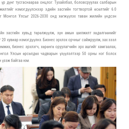
үр дүнг тусгаснаараа онцлог. Тухайлбал, боловсруулах салбарын
жилтийг нэмэгдүүлснээр эдийн засгийн тогтвортой өсөлтийг 6.0
ыг Монгол Улсыг 2026-2030 онд хөгжүүлэх таван жилийн үндсэн
ийн засгийн хувьд төрөлжүүлж, хүн амын шилжилт хөдөлгөөнийг
 20 хувиар нэмэгдүүлнэ. Бизнес эрхлэх орчныг сайжруулж, зах зээл
мжих, бизнес эрхлэгч, хөрөнгө оруулагчийн эрх ашгийг хамгаалах,
онгол Улсын өрсөлдөх чадварын үзүүлэлтээр 50 орны нэг болох
 үзэж байгаа юм.