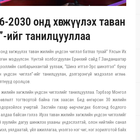
6-2030 онд хөгжүүлэх таван
”-ийг танилцууллаа
онд хөгжүүлэх таван жилийн үндсэн чиглэл батлах тухай” Улсын Их
ргөн мэдүүлсэн. Үүнтэй холбогдуулан Ерөнхий сайд Г.Занданшатар
ээллийн салбарынхантай уулзаж, “Шинэ итгэл-Эрс шинэтгэл” буюу
 үндсэн чиглэл”-ийг танилцуулан, дэлгэрэнгүй мэдээлэл өглөө.
алтнууд оролцов.
 жилийн хөгжлийн үндсэн чиглэлийг танилцууллаа. Тэрбээр Монгол
лөвлөлт тогтвортой байна гэж заасан. Бид өнгөрсөн 30 жилийн
дорхойлох учиртай. Засгийн газар өөрчлөгдөх болгонд бодлого
 алдаа байсан гэлээ. Ирэх таван жилийн хөгжлийн үндсэн чиглэлийг
 хуулийн дагуу шинжлэх ухааны үндэслэлтэй, олон нийтийн санал
л, уялдаатай, үйл ажиллагаа, үнэлгээ нэг чиг, нэг зорилготой байх