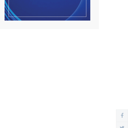
Улсын чанартай хатуу
хучилттай авто замын
талаас...
2026/08/06
Засгийн газар энэ оныг
дуустал санхүүгийн хэмнэл...
2026/08/06
Шатахууны импортын гаалийн
албан татварыг 2027 о...
2026/08/06
Стратегийн нөөцийн барааны
хяналтыг цахим систем...
2026/08/06
Монгол Улс COP17 бага хуралд
6.5 тэрбум ам.долла...