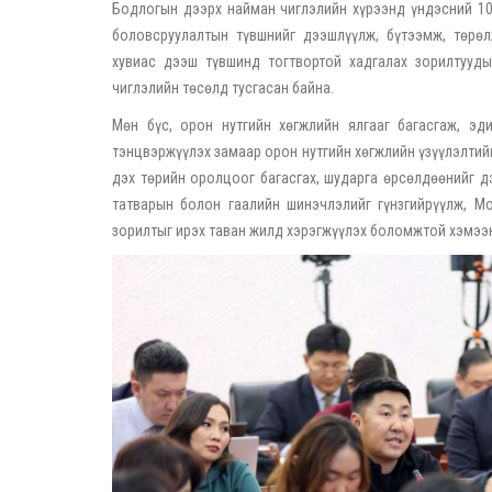
Бодлогын дээрх найман чиглэлийн хүрээнд үндэсний 10 
боловсруулалтын түвшнийг дээшлүүлж, бүтээмж, төрөл
хувиас дээш түвшинд тогтвортой хадгалах зорилтууд
чиглэлийн төсөлд тусгасан байна.
Мөн бүс, орон нутгийн хөгжлийн ялгааг багасгаж, эд
тэнцвэржүүлэх замаар орон нутгийн хөгжлийн үзүүлэлтийг
дэх төрийн оролцоог багасгах, шударга өрсөлдөөнийг дэ
татварын болон гаалийн шинэчлэлийг гүнзгийрүүлж, М
зорилтыг ирэх таван жилд хэрэгжүүлэх боломжтой хэмээн