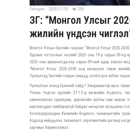
Сэтгүүлч
2025/11/10
295
ЗГ: “Монгол Улсыг 202
жилийн үндсэн чиглэл
Монгол Улсын Засгийн газраас “Монгол Улсыг 2026-2030 
Хурлын тогтоолын төслийг 2025 оны 10-р сарын 30-нд ө
2025 оны арваннэгдүгээр сарын 09-ний өдөр хэвлэл мэд
“Монгол Улсыг 2026-2030 онд хөгжүүлэх таван жилийн
Уулзалтад Засгийн газрын гишүүд, холбогдох албан туша
Уулзалтын эхэнд Ерөнхий сайд Г.Занданшатар ирэх таван
Улсын Үндсэн хуулийн 27.1.5-д хөгжлийн бодлого, тө
замналаасаа суралцаж, дараагийн шатны зам мөрөө то
өөрчлөгддөг замбараагүй байдал өнгөрсөн хугацааны гол
боловсруулахдаа Хөгжлийн бодлого, төлөвлөлтийн тухай
бодолд нийцүүлэн, төлөвлөлт, хэрэгжилтийн шатанд нэгдмэ
зарчмыг баримталжээ.