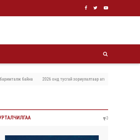
айна
2026 онд тусгай зориулалтаар агнах, барих амьтны тоо хэмжээг 
УРТАЛЧИЛГАА