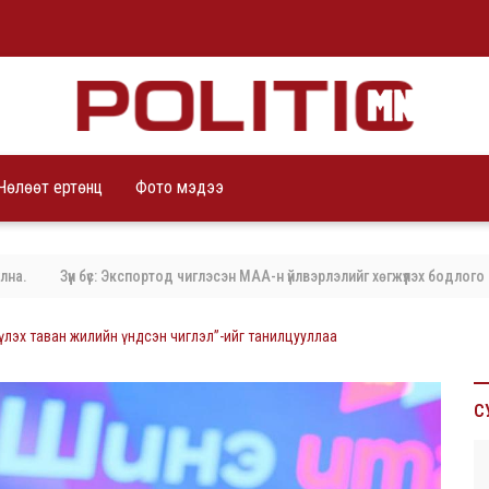
Чөлөөт ертөнц
Фото мэдээ
 бүс: Экспортод чиглэсэн МАА-н үйлвэрлэлийг хөгжүүлэх бодлого баримталж б
үлэх таван жилийн үндсэн чиглэл”-ийг танилцууллаа
С