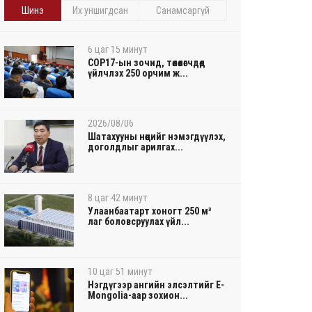
Шинэ
Их уншигдсан
Санамсаргүй
6 цаг 15 минут
COP17-ын зочид, төлөөлөгчдөд
үйлчлэх 250 орчим ж...
2026/08/06
Шатахууны нөөцийг нэмэгдүүлэх,
доголдлыг арилгах...
8 цаг 42 минут
Улаанбаатарт хоногт 250 м³
лаг боловсруулах үйл...
10 цаг 51 минут
Нэгдүгээр ангийн элсэлтийг E-
Mongolia-аар зохион...