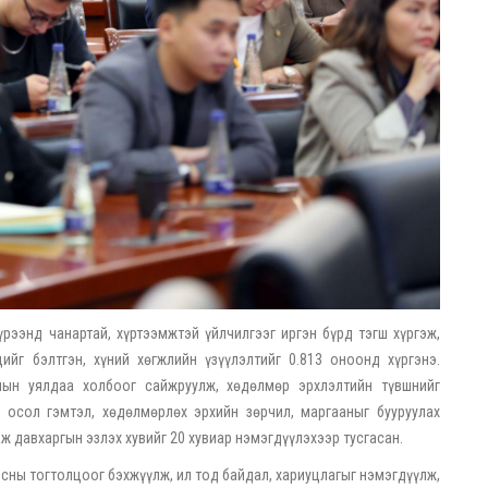
рээнд чанартай, хүртээмжтэй үйлчилгээг иргэн бүрд тэгш хүргэж,
йг бэлтгэн, хүний хөгжлийн үзүүлэлтийг 0.813 оноонд хүргэнэ.
лын уялдаа холбоог сайжруулж, хөдөлмөр эрхлэлтийн түвшнийг
 осол гэмтэл, хөдөлмөрлөх эрхийн зөрчил, маргааныг бууруулах
 давхаргын эзлэх хувийг 20 хувиар нэмэгдүүлэхээр тусгасан.
 ёсны тогтолцоог бэхжүүлж, ил тод байдал, хариуцлагыг нэмэгдүүлж,