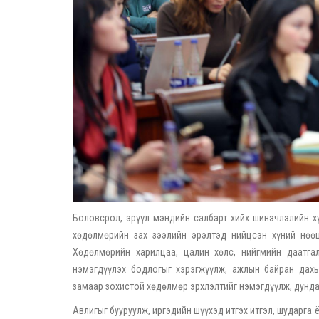
Боловсрол, эрүүл мэндийн салбарт хийх шинэчлэлийн хү
хөдөлмөрийн зах зээлийн эрэлтэд нийцсэн хүний нөөци
Хөдөлмөрийн харилцаа, цалин хөлс, нийгмийн даатга
нэмэгдүүлэх бодлогыг хэрэгжүүлж, ажлын байран дахь
замаар зохистой хөдөлмөр эрхлэлтийг нэмэгдүүлж, дундаж
Авлигыг бууруулж, иргэдийн шүүхэд итгэх итгэл, шударга