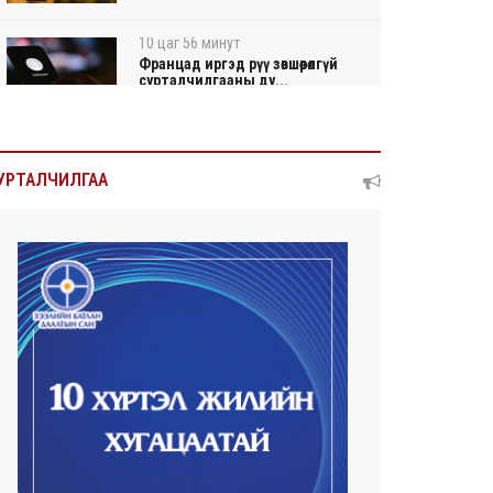
10 цаг 56 минут
Францад иргэд рүү зөвшөөрөлгүй
сурталчилгааны ду...
11 цагын өмнө
Нийтийн тээврийн Ч:19А
УРТАЛЧИЛГАА
чиглэлийн замналд түр хуг...
11 цаг 2 минут
Автомашины улсын дугаар
сондгой тоогоор төгссөн ...
11 цаг 6 минут
Улаанбаатарт өдөртөө 30 хэм
дулаан
2026/08/06