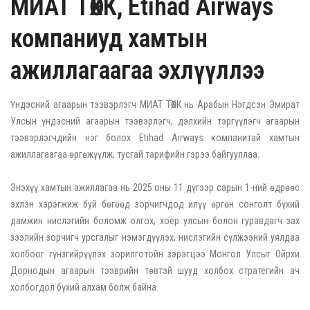
МИАТ ТӨХК, Etihad Airways
компаниуд хамтын
ажиллагаагаа эхлүүллээ
Үндэсний агаарын тээвэрлэгч МИАТ ТӨХК нь Арабын Нэгдсэн Эмират
Улсын үндэсний агаарын тээвэрлэгч, дэлхийн тэргүүлэгч агаарын
тээвэрлэгчдийн нэг болох Etihad Airways компанитай хамтын
ажиллагаагаа өргөжүүлж, тусгай тарифийн гэрээ байгууллаа.
Энэхүү хамтын ажиллагаа нь 2025 оны 11 дүгээр сарын 1-ний өдрөөс
эхлэн хэрэгжиж буй бөгөөд зорчигчдод илүү өргөн сонголт бүхий
дамжин нислэгийн боломж олгох, хоёр улсын болон гуравдагч зах
зээлийн зорчигч урсгалыг нэмэгдүүлэх, нислэгийн сүлжээний уялдаа
холбоог гүнзгийрүүлэх зорилготойн зэрэгцээ Монгол Улсыг Ойрхи
Дорнодын агаарын тээврийн төвтэй шууд холбох стратегийн ач
холбогдол бүхий алхам болж байна.