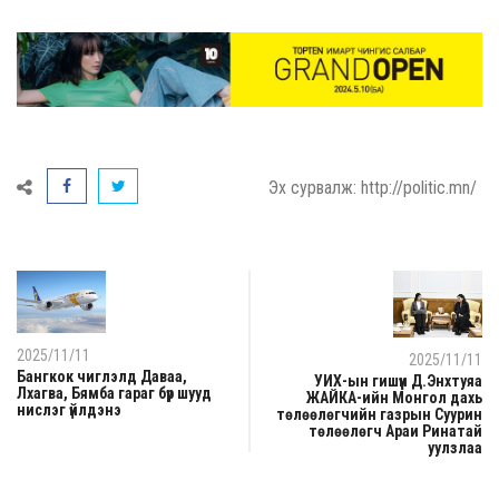
Эх сурвалж: http://politic.mn/
2025/11/11
2025/11/11
Бангкок чиглэлд Даваа,
УИХ-ын гишүүн Д.Энхтуяа
Лхагва, Бямба гараг бүр шууд
ЖАЙКА-ийн Монгол дахь
нислэг үйлдэнэ
төлөөлөгчийн газрын Суурин
төлөөлөгч Араи Ринатай
уулзлаа