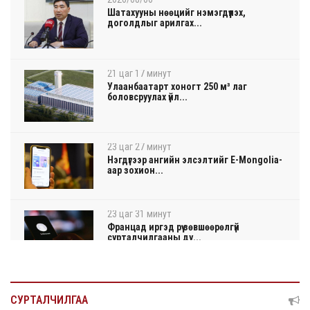
Шатахууны нөөцийг нэмэгдүүлэх,
доголдлыг арилгах...
21 цаг 17 минут
Улаанбаатарт хоногт 250 м³ лаг
боловсруулах үйл...
23 цаг 27 минут
Нэгдүгээр ангийн элсэлтийг E-Mongolia-
аар зохион...
23 цаг 31 минут
Францад иргэд рүү зөвшөөрөлгүй
сурталчилгааны ду...
23 цаг 35 минут
Нийтийн тээврийн Ч:19А чиглэлийн
СУРТАЛЧИЛГАА
замналд түр хуг...