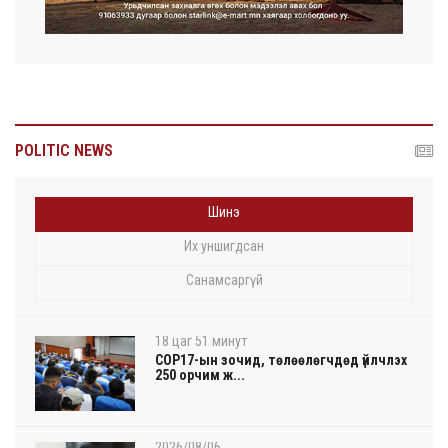
POLITIC NEWS
Шинэ
Их уншигдсан
Санамсаргүй
18 цаг 51 минут
COP17-ын зочид, төлөөлөгчдөд үйлчлэх
250 орчим ж...
2026/08/06