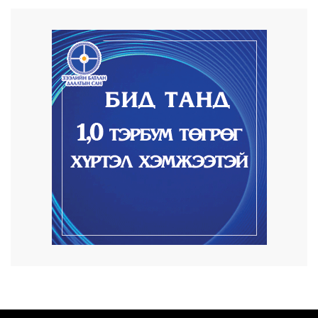
23 цаг 38 минут
Автомашины улсын дугаар сондгой
тоогоор төгссөн ...
23 цаг 42 минут
Улаанбаатарт өдөртөө 30 хэм дулаан
2026/08/06
Улсын чанартай хатуу хучилттай авто
замын талаас...
2026/08/06
Засгийн газар энэ оныг дуустал
санхүүгийн хэмнэл...