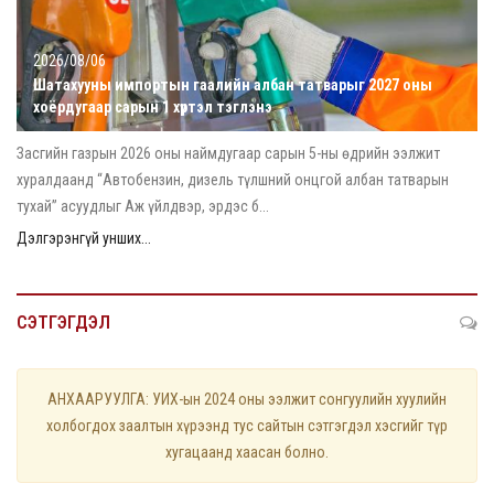
2026/08/06
Шатахууны импортын гаалийн албан татварыг 2027 оны
хоёрдугаар сарын 1 хүртэл тэглэнэ
Засгийн газрын 2026 оны наймдугаар сарын 5-ны өдрийн ээлжит
хуралдаанд “Автобензин, дизель түлшний онцгой албан татварын
тухай” асуудлыг Аж үйлдвэр, эрдэс б...
Дэлгэрэнгүй унших...
СЭТГЭГДЭЛ
АНХААРУУЛГА: УИХ-ын 2024 оны ээлжит сонгуулийн хуулийн
холбогдох заалтын хүрээнд тус сайтын сэтгэгдэл хэсгийг түр
хугацаанд хаасан болно.