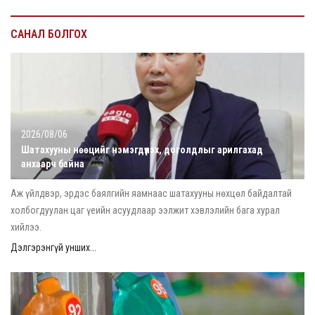
САНАЛ БОЛГОХ
2026/08/06
Шатахууны нөөцийг нэмэгдүүлэх, доголдлыг арилгахад
анхаарч байна
Аж үйлдвэр, эрдэс баялгийн яамнаас шатахууны нөхцөл байдалтай
холбогдуулан цаг үеийн асуудлаар ээлжит хэвлэлийн бага хурал
хийлээ.
Дэлгэрэнгүй унших...