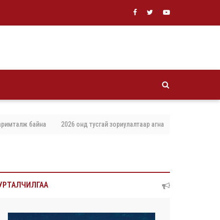
лж байна
2026 онд тусгай зориулалтаар агнах, барих амьтны тоо хэмж
УРТАЛЧИЛГАА