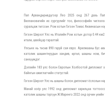
Пап Арвандөрөвдүгээр Лео 2025 онд 267 дахь Папа
Виллановагийн их сургуулийг тоо, философийн чиглэл
суралцаж төгссөн. Ром хотын Гэгээн Томас Аквинасын нэ
Гэгээн Ширээт Улс нь Италийн Ром хотын дотор 0.44 км2 
итали, швейцар гаралтай.
Улсынх нь төсөв 890 гаруй сая евро. Арилжааны бус өвө
католик шашинтнуудын хандив, өргөл, шашны ном, би
санхүүждэг.
Дэлхийн 183 улс болон Европын Холбоотой дипломат ха
байнгын ажиглагчийн статустай.
Гэгээн Ширээт Улс нь шашны болон дипломат ёслолын на
Манай хоёр улс 1992 онд дипломат харилцаа тогтоосо
католик шашны тэргүүн Ж.Маренго 2022 онд орчин үеийн 