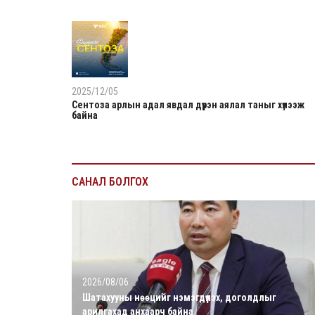
2025/12/05
Сентоза арлын адал явдал дүүрэн аялал таныг хүлээж
байна
САНАЛ БОЛГОХ
2026/08/06
Шатахууны нөөцийг нэмэгдүүлэх, доголдлыг
арилгахад анхаарч байна