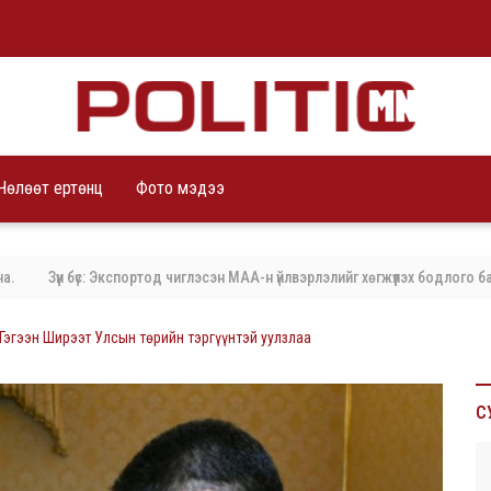
Чөлөөт ертөнц
Фото мэдээ
Зүүн бүс: Экспортод чиглэсэн МАА-н үйлвэрлэлийг хөгжүүлэх бодлого баримта
Гэгээн Ширээт Улсын төрийн тэргүүнтэй уулзлаа
С