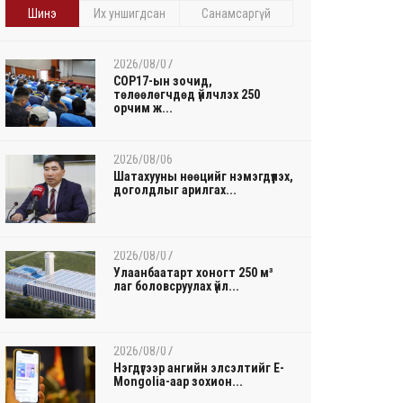
Шинэ
Их уншигдсан
Санамсаргүй
2026/08/07
COP17-ын зочид,
төлөөлөгчдөд үйлчлэх 250
орчим ж...
2026/08/06
Шатахууны нөөцийг нэмэгдүүлэх,
доголдлыг арилгах...
2026/08/07
Улаанбаатарт хоногт 250 м³
лаг боловсруулах үйл...
2026/08/07
Нэгдүгээр ангийн элсэлтийг E-
Mongolia-аар зохион...