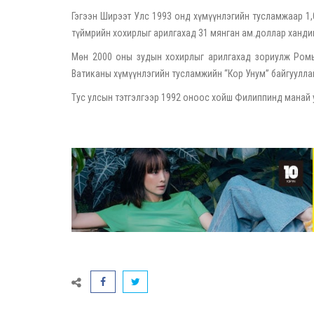
Гэгээн Ширээт Улс 1993 онд хүмүүнлэгийн тусламжаар 1,
түймрийн хохирлыг арилгахад 31 мянган ам.доллар ханди
Мөн 2000 оны зудын хохирлыг арилгахад зориулж Ромын
Ватиканы хүмүүнлэгийн тусламжийн “Кор Унум” байгуулла
Тус улсын тэтгэлгээр 1992 оноос хойш Филиппинд манай 