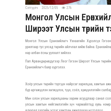
Сэтгүүлч
2025/12/05
276
Монгол Улсын Ерөнхийл
Ширээт Улсын төрийн т
Монгол Улсын Ерөнхийлөгч Ухнаагийн Хүрэлсүх Гэгээ
урилгаар тус улсад төрийн айлчлал хийж байна. Ерөнхийл
нар албан ёсны уулзалт хийлээ.
Пап Арвандөрөвдүгээр Леог Гэгээн Ширээт Улсын төрийн
Ерөнхийлөгч баяр хүргэлээ.
Хоёр улсын төрийн тэргүүн найрсаг харилцаа, хамтын аж
бүр өргөжүүлэн хөгжүүлэх, түүх, соёл, хүмүүнлэгийн салб
Мөн олон улсын харилцааны зарим асуудлаар санал соли
улсын хамтын нийгэмлэгийн хүч чармайлтад хувь нэмрэ
ядуурал зэргийн эсрэг хамтран ажиллахаа нотоллоо.