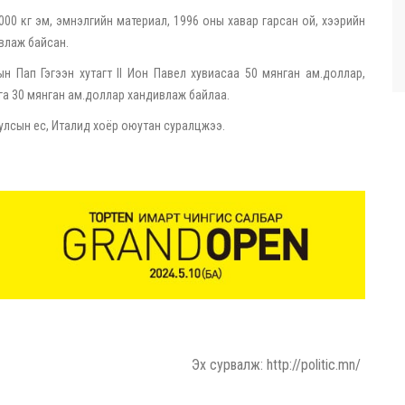
000 кг эм, эмнэлгийн материал, 1996 оны хавар гарсан ой, хээрийн
влаж байсан.
 Пап Гэгээн хутагт II Ион Павел хувиасаа 50 мянган ам.доллар,
га 30 мянган ам.доллар хандивлаж байлаа.
улсын ес, Италид хоёр оюутан суралцжээ.
Эх сурвалж: http://politic.mn/