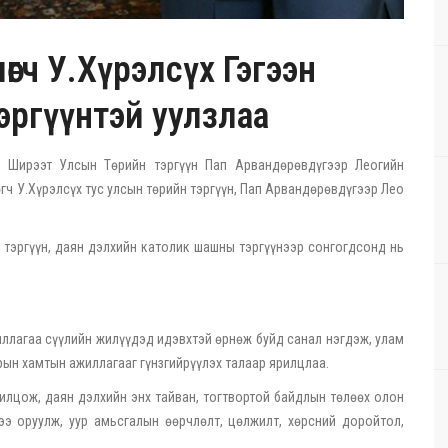
өгч У.Хүрэлсүх Гэгээн
эргүүнтэй уулзлаа
н Ширээт Улсын Төрийн тэргүүн Пап Арвандөрөвдүгээр Леогийн
өгч У.Хүрэлсүх тус улсын төрийн тэргүүн, Пап Арвандөрөвдүгээр Лео
 тэргүүн, даян дэлхийн католик шашны тэргүүнээр сонгогдсонд нь
иллагаа сүүлийн жилүүдэд идэвхтэй өрнөж буйд санал нэгдэж, улам
арын хамтын ажиллагааг гүнзгийрүүлэх талаар ярилцлаа.
лцож, даян дэлхийн энх тайван, тогтвортой байдлын төлөөх олон
э оруулж, уур амьсгалын өөрчлөлт, цөлжилт, хөрсний доройтол,