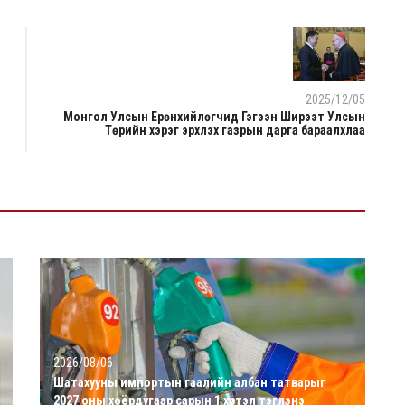
2025/12/05
Монгол Улсын Ерөнхийлөгчид Гэгээн Ширээт Улсын
Төрийн хэрэг эрхлэх газрын дарга бараалхлаа
2026/08/06
Шатахууны импортын гаалийн албан татварыг
2027 оны хоёрдугаар сарын 1 хүртэл тэглэнэ