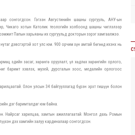
ар сонгогдсон. Гэгээн Августинийн шашны сургууль, АНУ-ын
ээр, Чикаго хотын Католик теологийн холбоонд шашны чиглэлээр
рэмжит Папын харьяаны их сургуульд докторын зэрэг хамгаалжээ.
нутаг дэвсгэртэй хот улс юм. 900 орчим хүн амтай бөгөөд ихэнх нь
С
рмөц эдийн засаг, хөрөнгө оруулалт, үл хөдлөх хөрөнгийн орлого,
чиг баримт хэвлэх, музей, дурсгалын зоос, медалийн орлогоос
рилцаатай. Олон улсын 34 байгууллагад бүрэн эрхт гишүүн болон
рийн дэг баримталдаг юм байна.
н. Найрсаг харилцаа, хамтын ажиллагаатай. Монгол дахь Ромын
түүхэн дэх хамгийн залуу кардиналаар сонгогдсон.