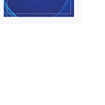
Улсын чанартай хатуу
хучилттай авто замын
талаас...
2026/08/06
Засгийн газар энэ оныг
дуустал санхүүгийн хэмнэл...
2026/08/06
Шатахууны импортын гаалийн
албан татварыг 2027 о...
2026/08/06
Стратегийн нөөцийн барааны
хяналтыг цахим систем...
2026/08/06
Монгол Улс COP17 бага хуралд
6.5 тэрбум ам.долла...