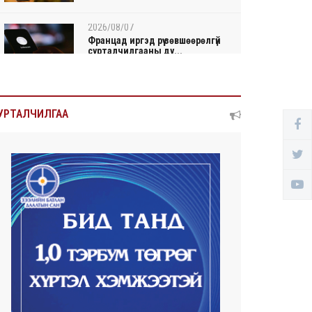
2026/08/07
Францад иргэд рүү зөвшөөрөлгүй
сурталчилгааны ду...
2026/08/07
Нийтийн тээврийн Ч:19А
УРТАЛЧИЛГАА
чиглэлийн замналд түр хуг...
2026/08/07
Автомашины улсын дугаар
сондгой тоогоор төгссөн ...
2026/08/07
Улаанбаатарт өдөртөө 30 хэм
дулаан
2026/08/06