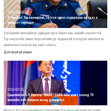
2026/06/02
Л.Чинбат: Хүн сонирхож, сэтгэл зүрхээ зориулсан зүйлдээ л
амжилт гаргадаг
Хүн бүрийн манлайлал, удирдах арга барил өөр, өөрийн онцлогтой.
Тэр онцлогийг ажил, мэргэжлийн ур чадвартай хослуулж ажиллах нь
амжилтын эхлэл болж, хамт олны и...
Дэлгэрэнгүй унших...
2026/05/25
Ерөнхийлөгч У.Хүрэлсүх “МИАТ” ТӨХК-ийн хамт олонд 70
жилийн ойн баярын мэнд дэвшүүллээ
Монгол Улсын Ерөнхийлөгч Ухнаагийн Хүрэлсүх иргэний нисэхийн