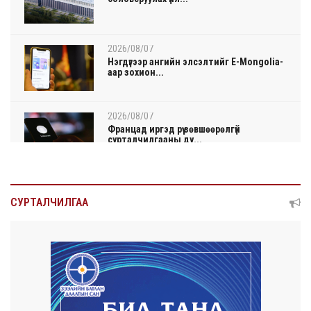
2026/08/07
Нэгдүгээр ангийн элсэлтийг E-Mongolia-
аар зохион...
2026/08/07
Францад иргэд рүү зөвшөөрөлгүй
сурталчилгааны ду...
2026/08/07
Нийтийн тээврийн Ч:19А чиглэлийн
СУРТАЛЧИЛГАА
замналд түр хуг...
2026/08/07
Автомашины улсын дугаар сондгой
тоогоор төгссөн ...