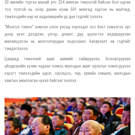
20 жилийн тэртээ манай улс 254 мянган тэмээтэй байсан бол өдгөө
тоо толгой нь хоёр дахин өсөж 501 мянгад хүрсэн нь малчид,
тэмээчдийн нөр их хөдөлмөрийн үр дүн гэдгийг хэллээ.
“Монгол тэмээ” хэмээн олон улсад нэрлэдэг хос бөхт тэмээгээ эрт
дээр үеэс дээдлэн, үлгэр, домог, дуу, шүлэгтээ алдаршуулан
мөнхжүүлсэн нь монголчуудын ондоошил, бахархалт өв гэдгийг
тэмдэглэлээ.
Цаашид тэмээний ашиг шимийг сайжруулах, боловсруулах
үйлдвэрийн хүчин чадлыг нэмэх, малчдын ашиг орлогыг нэмэгдүүлэх
зэрэгт тэмээчдийн үүрэг, оролцоо, төр, хувийн хэвшил, малчдын
хамтын ажиллагаа чухал байгааг хэллээ.