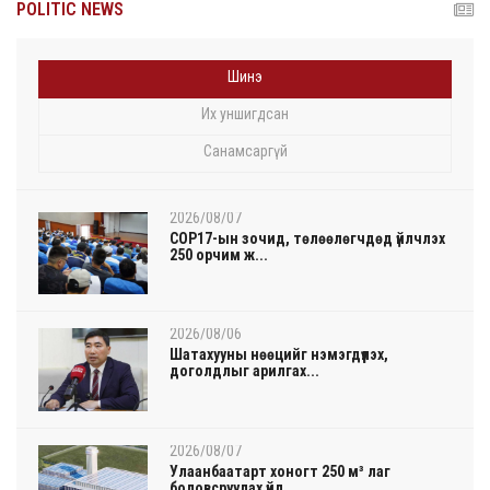
POLITIC NEWS
Шинэ
Их уншигдсан
Санамсаргүй
2026/08/07
COP17-ын зочид, төлөөлөгчдөд үйлчлэх
250 орчим ж...
2026/08/06
Шатахууны нөөцийг нэмэгдүүлэх,
доголдлыг арилгах...
2026/08/07
Улаанбаатарт хоногт 250 м³ лаг
боловсруулах үйл...