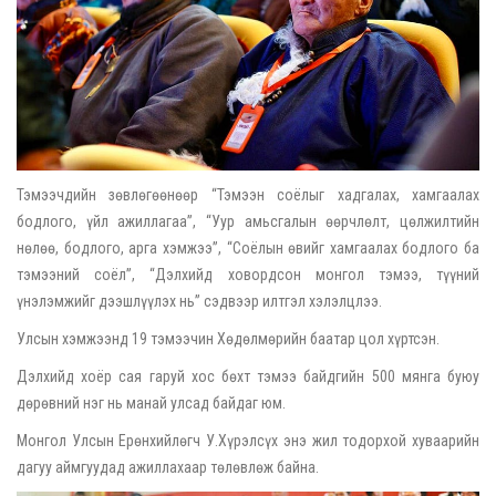
Тэмээчдийн зөвлөгөөнөөр “Тэмээн соёлыг хадгалах, хамгаалах
бодлого, үйл ажиллагаа”, “Уур амьсгалын өөрчлөлт, цөлжилтийн
нөлөө, бодлого, арга хэмжээ”, “Соёлын өвийг хамгаалах бодлого ба
тэмээний соёл”, “Дэлхийд ховордсон монгол тэмээ, түүний
үнэлэмжийг дээшлүүлэх нь” сэдвээр илтгэл хэлэлцлээ.
Улсын хэмжээнд 19 тэмээчин Хөдөлмөрийн баатар цол хүртсэн.
Дэлхийд хоёр сая гаруй хос бөхт тэмээ байдгийн 500 мянга буюу
дөрөвний нэг нь манай улсад байдаг юм.
Монгол Улсын Ерөнхийлөгч У.Хүрэлсүх энэ жил тодорхой хуваарийн
дагуу аймгуудад ажиллахаар төлөвлөж байна.