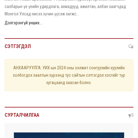
салбарын үе үеийн удирдлага, ахмадууд, ажилтан, албан хаагчдад
Монгол Улсад нисэх хүчин үүсэж хөгжс...
Дэлгэрэнгүй унших...
СЭТГЭГДЭЛ
АНХААРУУЛГА: УИХ-ын 2024 оны ээлжит сонгуулийн хуулийн
холбогдох заалтын хүрээнд тус сайтын сэтгэгдэл хэсгийг түр
хугацаанд хаасан болно.
СУРТАЛЧИЛГАА