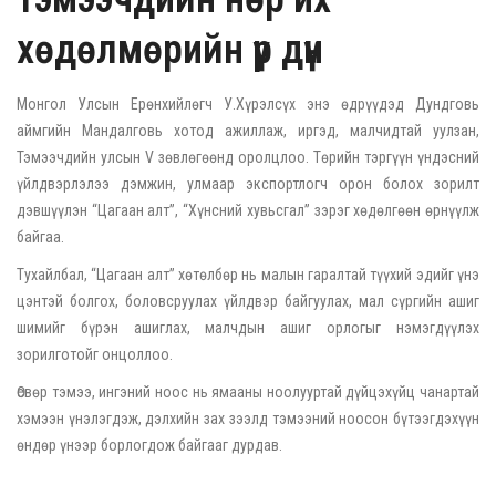
хөдөлмөрийн үр дүн
Монгол Улсын Ерөнхийлөгч У.Хүрэлсүх энэ өдрүүдэд Дундговь
аймгийн Мандалговь хотод ажиллаж, иргэд, малчидтай уулзан,
Тэмээчдийн улсын V зөвлөгөөнд оролцлоо. Төрийн тэргүүн үндэсний
үйлдвэрлэлээ дэмжин, улмаар экспортлогч орон болох зорилт
дэвшүүлэн “Цагаан алт”, “Хүнсний хувьсгал” зэрэг хөдөлгөөн өрнүүлж
байгаа.
Тухайлбал, “Цагаан алт” хөтөлбөр нь малын гаралтай түүхий эдийг үнэ
цэнтэй болгох, боловсруулах үйлдвэр байгуулах, мал сүргийн ашиг
шимийг бүрэн ашиглах, малчдын ашиг орлогыг нэмэгдүүлэх
зорилготойг онцоллоо.
Өсвөр тэмээ, ингэний ноос нь ямааны ноолууртай дүйцэхүйц чанартай
хэмээн үнэлэгдэж, дэлхийн зах зээлд тэмээний ноосон бүтээгдэхүүн
өндөр үнээр борлогдож байгааг дурдав.