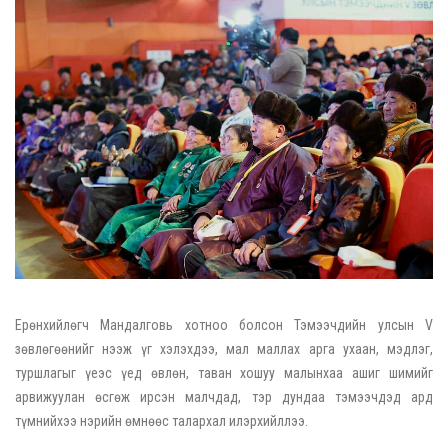
Ерөнхийлөгч Мандалговь хотноо болсон Тэмээчдийн улсын V
зөвлөгөөнийг нээж үг хэлэхдээ, мал маллах арга ухаан, мэдлэг,
туршлагыг үеэс үед өвлөн, таван хошуу малынхаа ашиг шимийг
арвижуулан өсгөж ирсэн малчдад, тэр дундаа тэмээчдэд ард
түмнийхээ нэрийн өмнөөс талархал илэрхийллээ.