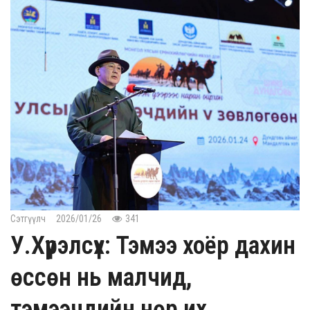
Сэтгүүлч
2026/01/26
341
У.Хүрэлсүх: Тэмээ хоёр дахин
өссөн нь малчид,
тэмээчдийн нөр их