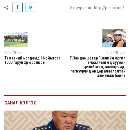
Эх сурвалж: http://politic.mn/
2026/01/26
2026/01/26
Тэмээний наадамд 16 аймгаас
Г.Занданшатар “Өвлийн оргил
1000 гаруй хүн оролцов
ачааллын үед зуухын
цехийнхэн, засварчид,
гагнуурчид өндөр ачаалалтай
ажиллаж байна
САНАЛ БОЛГОХ