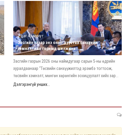
2 цаг 45 минут
Засгийн газар энэ оныг дуустал санхүүгийн
хэмнэлтийн горимд шилжинэ
Засгийн газрын 2026 оны наймдугаар сарын 5-ны өдрийн
хуралдаанаар “Төсвийн санхүүжилтэд эрэмбэ тогтоож,
төсвийн хэмнэлт, мөнгөн хөрөнгийн зохицуулалт хийх зар...
Дэлгэрэнгүй унших...