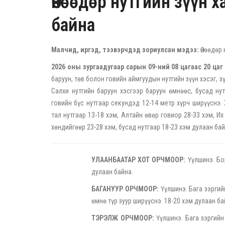
Өнөөдөр нутгийн зүүн х
байна
Малчид, иргэд, тээвэрчдэд зориулсан мэдээ:
Өнөөдөр 
2026 оны зургаадугаар сарын 09-ний 08 цагаас 20 цаг 
баруун, төв болон говийн аймгуудын нутгийн зүүн хэсэг, 
Салхи нутгийн баруун хэсгээр баруун өмнөөс, бусад нут
говийн бүс нутгаар секундэд 12-14 метр хүрч ширүүснэ.
тал нутгаар 13-18 хэм, Алтайн өвөр говиор 28-33 хэм, Их 
хөндийгөөр 23-28 хэм, бусад нутгаар 18-23 хэм дулаан бай
УЛААНБААТАР ХОТ ОРЧМООР:
Үүлшинэ. Бор
дулаан байна.
БАГАНУУР ОРЧМООР:
Үүлшинэ. Бага зэргий
өмнө түр зуур ширүүснэ. 18-20 хэм дулаан ба
ТЭРЭЛЖ ОРЧМООР:
Үүлшинэ. Бага зэргийн