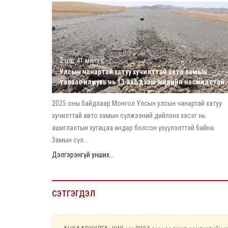
2 цаг 41 минут
Улсын чанартай хатуу хучилттай авто замын
талаас илүү хувь нь 13-аас дээш жилийн насжилттай
2025 оны байдлаар Монгол Улсын улсын чанартай хатуу
хучилттай авто замын сүлжээний дийлэнх хэсэг нь
ашиглалтын хугацаа өндөр болсон үзүүлэлттэй байна.
Замын сүл...
Дэлгэрэнгүй унших...
СЭТГЭГДЭЛ