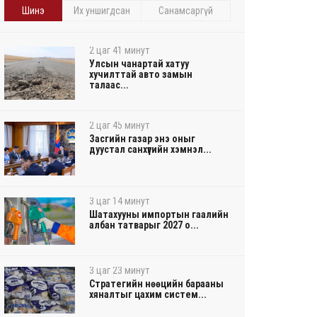
Шинэ
Их уншигдсан
Санамсаргүй
2 цаг 41 минут
Улсын чанартай хатуу
хучилттай авто замын
талаас...
2 цаг 45 минут
Засгийн газар энэ оныг
дуустал санхүүгийн хэмнэл...
3 цаг 14 минут
Шатахууны импортын гаалийн
албан татварыг 2027 о...
3 цаг 23 минут
Стратегийн нөөцийн барааны
хяналтыг цахим систем...