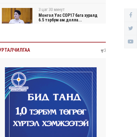
3 цаг 30 минут
Монгол Улс COP17 бага хуралд
6.5 тэрбум ам.долла...
3 цаг 35 минут
“Улаанбаатар трам” төсөл
УРТАЛЧИЛГАА
хэрэгжсэнээр жилд 4...
3 цаг 53 минут
Автомашины улсын дугаар
тэгш тоогоор төгссөн бол...
3 цаг 57 минут
Улаанбаатарт өдөртөө 29 хэм
дулаан
2026/08/05
Прокурорын байгууллага
өнгөрсөн долоо хоногт 29,...