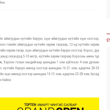
йна.
йн аймгуудын нутгийн баруун, зүүн аймгуудын нутгийн зүүн хэсгээр,
С
олон говийн аймгуудын нутгийн зарим газраар, 12-нд нутгийн зарим
ийн зарим газар, зүүн аймгуудын нутгийн баруун хэсгээр бороо, дуу
цаанд секундэд 5-10 метр, нутгийн зарим газраар борооны өмнө түр
элж, Хэрлэн голын хөндийгөөр шөнөдөө 1 хэм хүйтнээс 4 хэм дулаан
үс нутгийн баруун өмнөд хэсгээр шөнөдөө 16-21 хэм, өдөртөө 28-33
ийн зүүн өмнөд хэсгээр шөнөдөө 10-15 хэм, өдөртөө 23-28 хэм, бусад
ан байна.