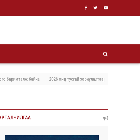
аримталж байна
2026 онд тусгай зориулалтаар агнах, барих амьтны то
УРТАЛЧИЛГАА