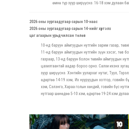
өмнө түр зуур ширүүснэ. 16-18 хэм дулаан ба
2026 оны зургаадугаар сарын 10-наас
2026 оны зургаадугаар сарын 14-нийг хүртэлх
цаг агаарын урьдчилсан төлөв
10-нд баруун аймгуудын нутгийн зарим газар, төви
11-нд баруун аймгуудын нутгийн зүүн хэсэг, төв б
газраар, 13-нд баруун болон төвийн аймгуудын нутг
цахилгаантай аадар бороо орно. Салхи ихэнх хуга
зуур ширүүснэ. Хэнтийн уулархаг нутаг, Туул, Тэр
өдөртөө 14-19 хэм, Их нууруудын хотгор, говийн б
хэм, Сэлэнгэ, Хараа голын хөндий, говийн бүс нутг
нутгаар шөнөдөө 5-10 хэм, өдөртөө 19-24 хэм дула