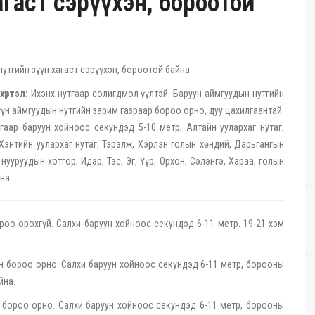
агаст сэрүүхэн, бороотой
нутгийн зүүн хагаст сэрүүхэн, бороотой байна.
хүртэл:
Ихэнх нутгаар солигдмол үүлтэй. Баруун аймгуудын нутгийн
зүүн аймгуудын нутгийн зарим газраар бороо орно, дуу цахилгаантай.
гаар баруун хойноос секундэд 5-10 метр, Алтайн уулархаг нутаг,
 Хэнтийн уулархаг нутаг, Тэрэлж, Хэрлэн голын хөндий, Дарьгангын
нууруудын хотгор, Идэр, Тэс, Эг, Үүр, Орхон, Сэлэнгэ, Хараа, голын
на.
оо орохгүй. Салхи баруун хойноос секундэд 6-11 метр. 19-21 хэм
н бороо орно. Салхи баруун хойноос секундэд 6-11 метр, борооны
йна.
 бороо орно. Салхи баруун хойноос секундэд 6-11 метр, борооны