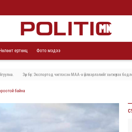
Чөлөөт ертөнц
Фото мэдээ
.
Зүүн бүс: Экспортод чиглэсэн МАА-н үйлвэрлэлийг хөгжүүлэх бодлого б
бороотой байна
С