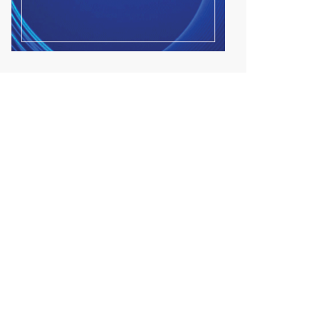
2026/08/05
Тэгш, сондгойгоор замын
хөдөлгөөнд оролцох зохиц...
2026/08/05
Тэгш, сондгойгоор хөдөлгөөнд
оролцуулах зохицуул...
2026/08/05
Усны ослоор 59 хүн амь насаа
алджээ
2026/08/05
Гадаадын гэр бүлд үрчлэгдсэн
хүүхдүүд танилцах а...