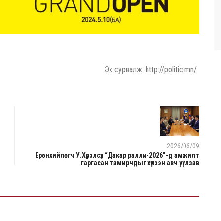
Эх сурвалж: http://politic.mn/
2026/06/09
Ерөнхийлөгч У.Хүрэлсүх “Дакар ралли-2026”-д амжилт
гаргасан тамирчдыг хүлээн авч уулзав