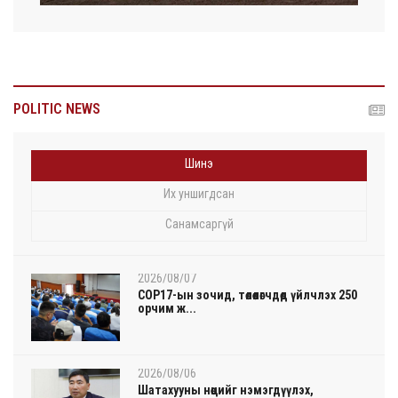
POLITIC NEWS
Шинэ
Их уншигдсан
Санамсаргүй
2026/08/07
COP17-ын зочид, төлөөлөгчдөд үйлчлэх 250
орчим ж...
2026/08/06
Шатахууны нөөцийг нэмэгдүүлэх,