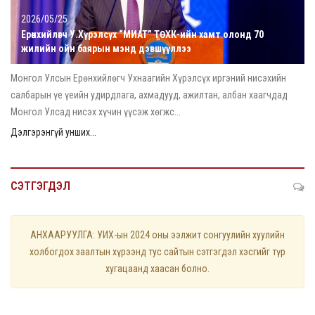
2026/05/25
Ерөнхийлөгч У.Хүрэлсүх “МИАТ” ТӨХК-ийн хамт олонд 70
жилийн ойн баярын мэнд дэвшүүллээ
Монгол Улсын Ерөнхийлөгч Ухнаагийн Хүрэлсүх иргэний нисэхийн
салбарын үе үеийн удирдлага, ахмадууд, ажилтан, албан хаагчдад
Монгол Улсад нисэх хүчин үүсэж хөгжс...
Дэлгэрэнгүй унших...
СЭТГЭГДЭЛ
АНХААРУУЛГА: УИХ-ын 2024 оны ээлжит сонгуулийн хуулийн
холбогдох заалтын хүрээнд тус сайтын сэтгэгдэл хэсгийг түр
хугацаанд хаасан болно.