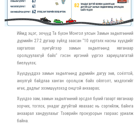
Иймд эцэг, эхчүүд Та бүхэн Монгол улсын Замын хөдөлгөөний
дүрмийн 27.2 дугаар зүйлд заасан "10 хүртэлх насны хүүхдийг
харгалзах хүнгүйгээр замын хөдөлгөөнд явганаар
оролцуулахгүй байх" гэсэн иргэний үүргээ хариуцлагатай
биелүүлэх;
Хүүхдүүддээ замын хөдөлгөөнд дүрмийн дагуу зөв, соёлтой,
аюулгүй байдлаа ханган оролцож байх ойлголт, мэдлэгийг
өгөх, дадлыг эзэмшүүлэхэд онцгой анхаарах;
Хүүхдээ зам, замын хөдөлгөөний эрсдэл бүхий газарт явганаар
зорчих, тоглох, унадаг дугуйтай явахаас нь сэргийлж, байнга
анхаарал хандуулахыг Тээврийн прокурорын газраас уриалж
байна.