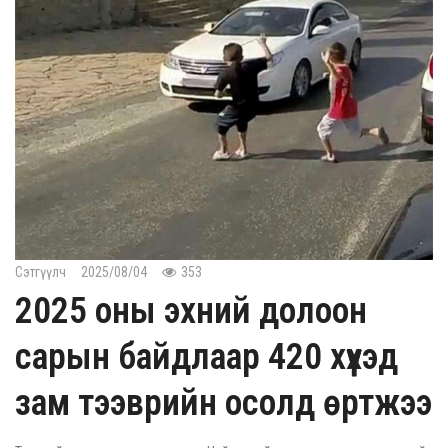
Сэтгүүлч
2025/08/04
353
2025 оны эхний долоон
сарын байдлаар 420 хүүхэд
зам тээврийн осолд өртжээ