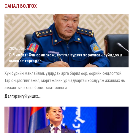
САНАЛ БОЛГОХ
2026/06/02
Л.Чинбат: Хүн сонирхож, сэтгэл зүрхээ зориулсан зүйлдээ л
амжилт гаргадаг
Хүн бүрийн манлайлал, удирдах арга барил өөр, өөрийн онцлогтой.
Тэр онцлогийг ажил, мэргэжлийн ур чадвартай хослуулж ажиллах нь
амжилтын эхлэл болж, хамт олны и...
Дэлгэрэнгүй унших...