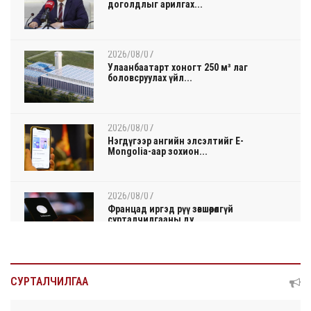
доголдлыг арилгах...
2026/08/07
Улаанбаатарт хоногт 250 м³ лаг
боловсруулах үйл...
2026/08/07
Нэгдүгээр ангийн элсэлтийг E-
Mongolia-аар зохион...
2026/08/07
Францад иргэд рүү зөвшөөрөлгүй
сурталчилгааны ду...
2026/08/07
Нийтийн тээврийн Ч:19А чиглэлийн
СУРТАЛЧИЛГАА
замналд түр хуг...