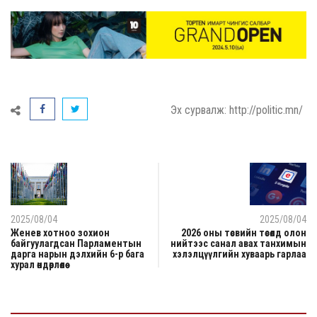
Эх сурвалж: http://politic.mn/
2025/08/04
2025/08/04
Женев хотноо зохион
2026 оны төсвийн төсөлд олон
байгуулагдсан Парламентын
нийтээс санал авах танхимын
дарга нарын дэлхийн 6-р бага
хэлэлцүүлгийн хуваарь гарлаа
хурал өндөрлөлөө