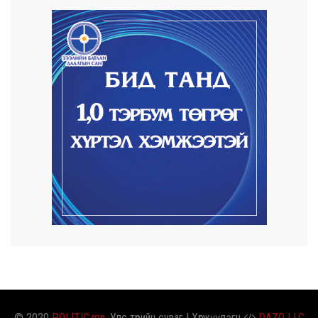
2026/08/07
Автомашины улсын дугаар сондгой
тоогоор төгссөн ...
2026/08/07
Улаанбаатарт өдөртөө 30 хэм дулаан
2026/08/06
Улсын чанартай хатуу хучилттай авто
замын талаас...
2026/08/06
Засгийн газар энэ оныг дуустал
санхүүгийн хэмнэл...
© 2020
POLITIC.mn
. Улс төрийн суваг | Хөгжүүлэгч
DAZO LLC