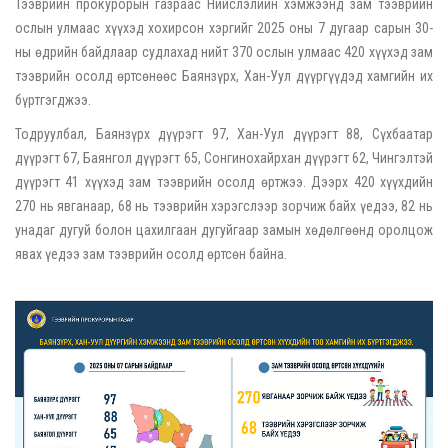
Тээврийн прокурорын газраас Нийслэлийн хэмжээнд зам тээврийн
ослын улмаас хүүхэд хохирсон хэргийг 2025 оны 7 дугаар сарын 30-
ны өдрийн байдлаар судлахад нийт 370 ослын улмаас 420 хүүхэд зам
тээврийн осолд өртсөнөөс Баянзүрх, Хан-Уул дүүргүүдэд хамгийн их
бүртгэгджээ.
Тодруулбал, Баянзүрх дүүрэгт 97, Хан-Уул дүүрэгт 88, Сүхбаатар
дүүрэгт 67, Баянгол дүүрэгт 65, Сонгинохайрхан дүүрэгт 62, Чингэлтэй
дүүрэгт 41 хүүхэд зам тээврийн осолд өртжээ. Дээрх 420 хүүхдийн
270 нь явганаар, 68 нь тээврийн хэрэгслээр зорчиж байх үедээ, 82 нь
унадаг дугуй болон цахилгаан дугуйгаар замын хөдөлгөөнд оролцож
явах үедээ зам тээврийн осолд өртсөн байна.