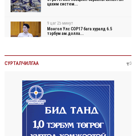
цахим систем...
9 цаг 25 минут
Монгол Улс COP17 бага хуралд 6.5
тэрбум ам.долла...
9 цаг 30 минут
“Улаанбаатар трам” төсөл хэрэгжсэнээр
СУРТАЛЧИЛГАА
жилд 4...
9 цаг 48 минут
Автомашины улсын дугаар тэгш
тоогоор төгссөн бол...
9 цаг 52 минут
Улаанбаатарт өдөртөө 29 хэм дулаан
2026/08/05
Прокурорын байгууллага өнгөрсөн