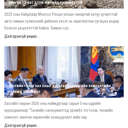
хувь нь 13-аас дээш жилийн насжилттай
2025 оны байдлаар Монгол Улсын улсын чанартай хатуу хучилттай
авто замын сүлжээний дийлэнх хэсэг нь ашиглалтын хугацаа өндөр
болсон үзүүлэлттэй байна. Замын сүл...
Дэлгэрэнгүй унших...
8 цаг 40 минут
Засгийн газар энэ оныг дуустал санхүүгийн хэмнэлтийн
горимд шилжинэ
Засгийн газрын 2026 оны наймдугаар сарын 5-ны өдрийн
хуралдаанаар “Төсвийн санхүүжилтэд эрэмбэ тогтоож, төсвийн
хэмнэлт, мөнгөн хөрөнгийн зохицуулалт хийх зар...
Дэлгэрэнгүй унших...