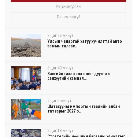
Их уншигдсан
Санамсаргүй
8 цаг 36 минут
Улсын чанартай хатуу хучилттай авто
замын талаас...
8 цаг 40 минут
Засгийн газар энэ оныг дуустал
санхүүгийн хэмнэл...
9 цаг 9 минут
Шатахууны импортын гаалийн албан
татварыг 2027 о...
9 цаг 18 минут
Стратегийн нөөцийн барааны хяналтыг