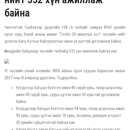
байна
Чингэлтэй, Сүхбаатар дүүргийн 158 га талбайг хамрах 8565 өрхийн
орон сууц бүхий анхны жишиг “Сэлбэ 20 минутын хот” төслийн нийт
долоон багц бүтээн байгуулалтын ажил үе шаттай үргэлжилж байна.
Өнөөдрийн байдлаар төслийн талбайд 532 хүн ажиллаж байгаа юм.
Уг төслийн эхний ээлжийн 3800 айлын орон сууцны барилгын ажлыг
2027 оны III улиралд дуусгана. Тодруулбал,
Нэгдүгээр багцын бэлтгэл ажил 80 гаруй хувь, газар шорооны
ажил 90 гаруй хувь, суурь цутгах ажил 30 хувьтай үргэлжилж
байна.
Хоёрдугаар багцын бэлтгэл ажил 98 хувь, газар шорооны ажил
90 хувь, суурь цутгах ажил 70 хувь, зоорины давхрын угсралт
20 хувийн гүйцэтгэлтэй байгаа юм.
Харин бусад таван багцын гүйцэтгэгчидтэй гэрээ хэлэлцээр