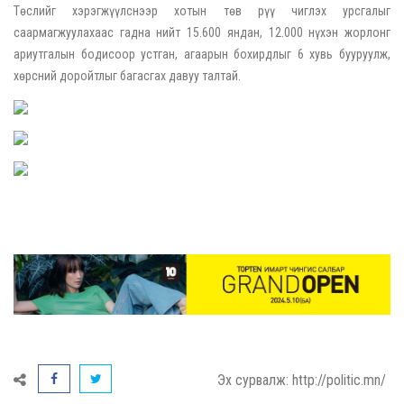
Төслийг хэрэгжүүлснээр хотын төв рүү чиглэх урсгалыг
саармагжуулахаас гадна нийт 15.600 яндан, 12.000 нүхэн жорлонг
ариутгалын бодисоор устган, агаарын бохирдлыг 6 хувь бууруулж,
хөрсний доройтлыг багасгах давуу талтай.
Эх сурвалж: http://politic.mn/