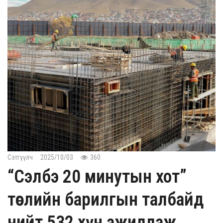
Сэтгүүлч
2025/10/03
360
“Сэлбэ 20 минутын хот”
төслийн барилгын талбайд
нийт 532 хүн ажиллаж