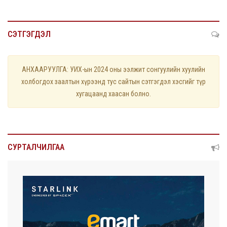
СЭТГЭГДЭЛ
АНХААРУУЛГА: УИХ-ын 2024 оны ээлжит сонгуулийн хуулийн
холбогдох заалтын хүрээнд тус сайтын сэтгэгдэл хэсгийг түр
хугацаанд хаасан болно.
СУРТАЛЧИЛГАА