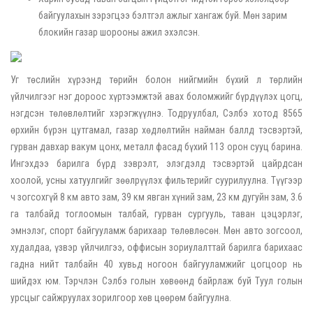
байгуулахын зэрэгцээ бэлтгэл ажлыг хангаж буй. Мөн зарим
блокийн газар шорооны ажил эхэлсэн.
Уг төслийн хүрээнд төрийн болон нийгмийн бүхий л төрлийн
үйлчилгээг нэг дороос хүртээмжтэй авах боломжийг бүрдүүлэх цогц,
нэгдсэн төлөвлөлтийг хэрэгжүүлнэ. Тодруулбал, Сэлбэ хотод 8565
өрхийн бүрэн цутгамал, газар хөдлөлтийн найман баллд тэсвэртэй,
гурван давхар вакум цонх, металл фасад бүхий 113 орон сууц барина.
Ингэхдээ барилга бүрд зэврэлт, элэгдэлд тэсвэртэй цайрдсан
хоолой, усны хатуулгийг зөөлрүүлэх фильтерийг суурилуулна. Түүгээр
ч зогсохгүй 8 км авто зам, 39 км явган хүний зам, 23 км дугуйн зам, 3.6
га талбайд тоглоомын талбай, гурван сургууль, таван цэцэрлэг,
эмнэлэг, спорт байгууламж барихаар төлөвлөсөн. Мөн авто зогсоол,
худалдаа, үзвэр үйлчилгээ, оффисын зориулалттай барилга барихаас
гадна нийт талбайн 40 хувьд ногоон байгууламжийг цогцоор нь
шийдэх юм. Тэрчлэн Сэлбэ голын хөвөөнд байрлаж буй Туул голын
урсцыг сайжруулах зорилгоор хөв цөөрөм байгуулна.