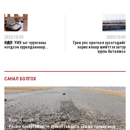
2025/10/03
2025/10/03
ӨНӨӨДӨР: УИХ-ыг чуулганы
Грек улс орогнол хүсэгчдийг
нэгдсэн хуралдаанаар...
хорих ялаар шийтгэх хатуу
хууль баталжээ
САНАЛ БОЛГОХ
8 цаг 36 минут
Улсын чанартай хатуу хучилттай авто замын талаас илүү