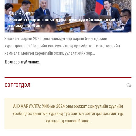
8 цаг 43 минут
Засгийн газар энэ оныг дуустал санхүүгийн хэмнэлтийн
горимд шилжинэ
Засгийн газрын 2026 оны наймдугаар сарын 5-ны өдрийн
хуралдаанаар “Төсвийн санхүүжилтэд эрэмбэ тогтоож, төсвийн
хэмнэлт, мөнгөн хөрөнгийн зохицуулалт хийх зар...
Дэлгэрэнгүй унших...
СЭТГЭГДЭЛ
АНХААРУУЛГА: УИХ-ын 2024 оны ээлжит сонгуулийн хуулийн
холбогдох заалтын хүрээнд тус сайтын сэтгэгдэл хэсгийг түр
хугацаанд хаасан болно.