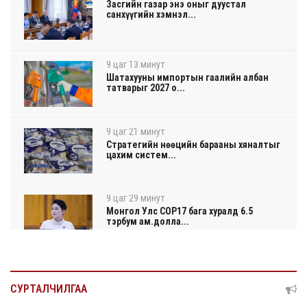
Засгийн газар энэ оныг дуустал
санхүүгийн хэмнэл...
9 цаг 13 минут
Шатахууны импортын гаалийн албан
татварыг 2027 о...
9 цаг 21 минут
Стратегийн нөөцийн барааны хяналтыг
цахим систем...
9 цаг 29 минут
Монгол Улс COP17 бага хуралд 6.5
тэрбум ам.долла...
9 цаг 33 минут
“Улаанбаатар трам” төсөл хэрэгжсэнээр
СУРТАЛЧИЛГАА
жилд 4...