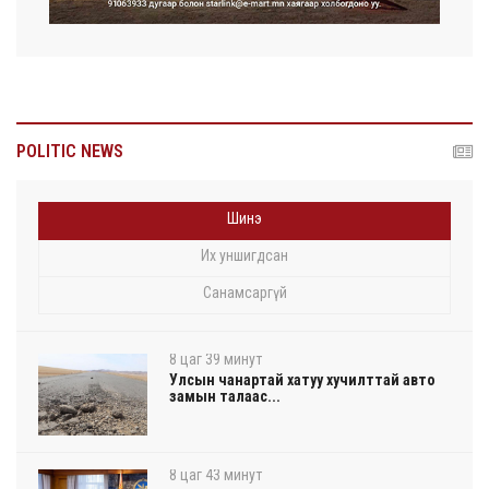
POLITIC NEWS
Шинэ
Их уншигдсан
Санамсаргүй
8 цаг 39 минут
Улсын чанартай хатуу хучилттай авто
замын талаас...
8 цаг 43 минут