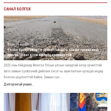
САНАЛ БОЛГОХ
8 цаг 39 минут
Улсын чанартай хатуу хучилттай авто замын талаас илүү
хувь нь 13-аас дээш жилийн насжилттай
2025 оны байдлаар Монгол Улсын улсын чанартай хатуу хучилттай
авто замын сүлжээний дийлэнх хэсэг нь ашиглалтын хугацаа өндөр
болсон үзүүлэлттэй байна. Замын сүл...
Дэлгэрэнгүй унших...