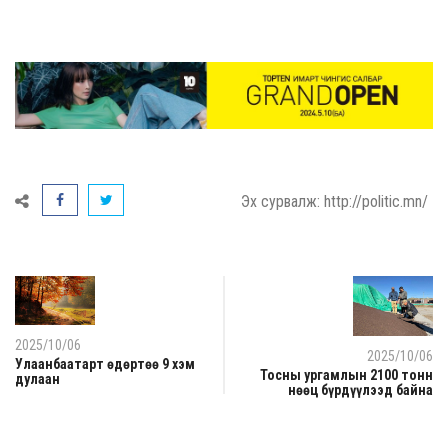
Эх сурвалж: http://politic.mn/
2025/10/06
2025/10/06
Улаанбаатарт өдөртөө 9 хэм
Тосны ургамлын 2100 тонн
дулаан
нөөц бүрдүүлээд байна