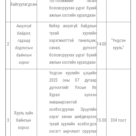
тогтоомжийн төсөл
байгуулагдсан
боловсруулах үүрэг бүхий
ажлын хэсгийн хуралдаан
Аюулгүй
Кибер аюулгүй байдлын
байдал,
тухай хуулийн
гадаад
хэрэгжилттэй танилцаж,
“Үндсэн
2
14.00
бодлогын
санал, дүгнэлт
хууль”
байнгын
боловсруулах үүрэг бүхий
хороо
ажлын хэсгийн хуралдаан
Үндсэн хуулийн цэцийн
2025 оны 07 дугаар
дүгнэлтийг Улсын Их
Хурал хүлээн
зөвшөөрсөнтэй
холбогдуулан Эрүүгийн
Хууль зүйн
хэрэг хянан шийдвэрлэх
3
байнгын
15.00
334 тоот
тухай хуулийн холбогдох
хороо
хэсэгт өөрчлөлт оруулах