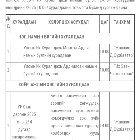
өнөөдрийн /2025.10.06/ хуралдааны товыг та бүхэнд хүргэж байна.
Д/
ХУРАЛДААН
ХЭЛЭЛЦЭХ АСУУДАЛ
ЦАГ
ТАНХИМ
Д
НЭГ. НАМЫН БҮЛГИЙН ХУРАЛДААН
Улсын Их Хурал дахь Монгол Ардын
“Жанжин
1
10.00
намын бүлгийн хуралдаан
Д.Сүхбаатар”
Улсын Их Хурал дахь Ардчилсан намын
“Их Эзэн
2
10.00
бүлгийн хуралдаан
Чингис хаан”
ХОЁР.
АЖЛЫН ХЭСГИЙН ХУРАЛДААН
Бичил санхүүгийн зах
зээлийг хөгжүүлэх,
УИХ-ын
санхүүгийн хүртээмжийг
даргын 2025
нэмэгдүүлэх эрх зүйн
оны 264
“Жанжин
1
орчныг шинэчлэх хүрээнд
14.00
дүгээр
Д.Сүхбаатар”
холбогдох хууль
захирамжаар