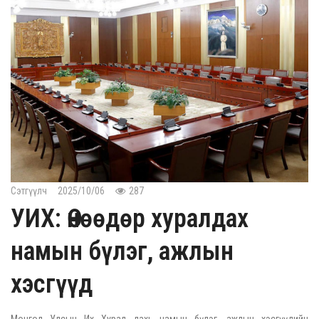
Сэтгүүлч
2025/10/06
287
УИХ: Өнөөдөр хуралдах
намын бүлэг, ажлын
хэсгүүд
Монгол Улсын Их Хурал дахь намын бүлэг, ажлын хэсгүүдийн