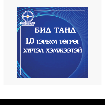
9 цаг 51 минут
Автомашины улсын дугаар тэгш
тоогоор төгссөн бол...
9 цаг 55 минут
Улаанбаатарт өдөртөө 29 хэм дулаан
2026/08/05
Прокурорын байгууллага өнгөрсөн
долоо хоногт 29,...
2026/08/05
Тэгш, сондгойгоор замын хөдөлгөөнд
оролцох зохиц...
2026/08/05
Тэгш, сондгойгоор хөдөлгөөнд
оролцуулах зохицуул...