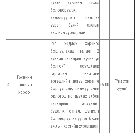
тухай хуулийн төсөл
боловсруулж,
хэлэлцүүлэгт бэлтгэх
үүрэг бүхий ажлын
хэсгийн хуралдаан
“Үл хөдлөх хөрөнгө
борлуулахад төлдөг 2
хувийн татварыг хүчингүй
болгох” асуудлаар
гаргасан нийтийн
Төсвийн
өргөдлийн дагуу хөрөнгө
“Үндсэн
4
байнгын
16.00
борлуулсан, шилжүүлсний
хууль”
хороо
орлогод ногдуулах албан
татварын асуудлыг
судалж, санал, дүгнэлт
боловсруулах үүрэг бүхий
ажлын хэсгийн хуралдаан