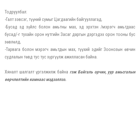
Тодруулбал:
-Галт зэвсэг, түүний сумыг Цагдаагийн байгууллагад,
-Бусад эд зүйлс болон амьтны мах, эд эрхтэн /мэрэгч амьтдаас
бусад/-г тухайн орон нутгийн Засаг даргын дэргэдэх орон тооны бус
зөвлөлд,
-Тарвага болон мэрэгч амьтдын мах, түүхий эдийг Зоонозын өвчин
судлалын төвд тус тус хүргүүлж ажилласан байна.
Хяналт шалгалт үргэлжилж байна
гэж Байгаль орчин, уур амьсгалын
өөрчлөлтийн яамнаас мэдээллээ.