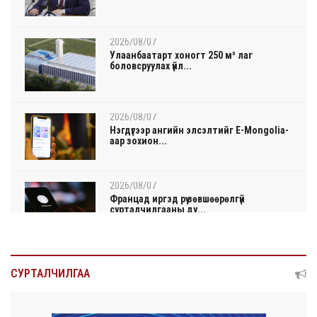
2026/08/07
Улаанбаатарт хоногт 250 м³ лаг
боловсруулах үйл...
2026/08/07
Нэгдүгээр ангийн элсэлтийг E-Mongolia-
аар зохион...
2026/08/07
Францад иргэд рүү зөвшөөрөлгүй
сурталчилгааны ду...
2026/08/07
Нийтийн тээврийн Ч:19А чиглэлийн
СУРТАЛЧИЛГАА
замналд түр хуг...