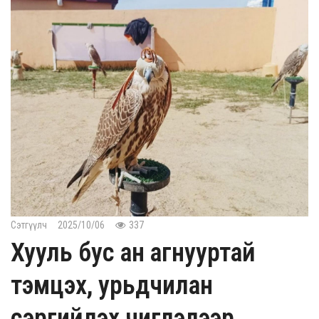
Сэтгүүлч
2025/10/06
337
Хууль бус ан агнууртай
тэмцэх, урьдчилан
сэргийлэх чиглэлээр