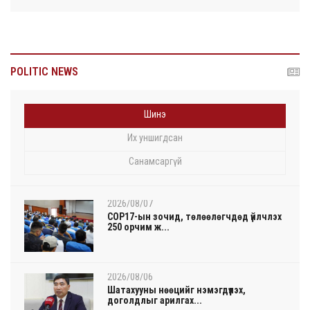
POLITIC NEWS
Шинэ
Их уншигдсан
Санамсаргүй
2026/08/07
COP17-ын зочид, төлөөлөгчдөд үйлчлэх
250 орчим ж...
2026/08/06
Шатахууны нөөцийг нэмэгдүүлэх,
доголдлыг арилгах...