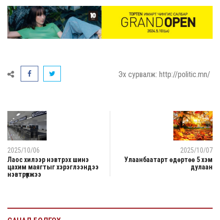
Эх сурвалж: http://politic.mn/
2025/10/06
2025/10/07
Лаос хилээр нэвтрэх шинэ
Улаанбаатарт өдөртөө 5 хэм
цахим маягтыг хэрэглээндээ
дулаан
нэвтрүүлжээ