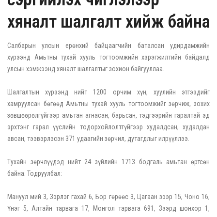
хяналт шалгалт хийж байна
Салбарын улсын ерөнхий байцаагчийн баталсан удирдамжийн
хүрээнд Амьтны тухай хууль тогтоомжийн хэрэгжилтийн байдалд
улсын хэмжээнд хяналт шалгалтыг зохион байгууллаа.
Шалгалтын хүрээнд нийт 1200 орчим хүн, хуулийн этгээдийг
хамруулсан бөгөөд Амьтны тухай хууль тогтоомжийг зөрчиж, зохих
зөвшөөрөлгүйгээр амьтан агнасан, барьсан, тэдгээрийн гаралтай эд
эрхтэнг гарал үүслийн тодорхойлолтгүйгээр худалдсан, худалдан
авсан, тээвэрлэсэн 371 удаагийн зөрчил, дутагдлыг илрүүллээ.
Тухайн зөрчлүүдэд нийт 24 зүйлийн 1713 бодгаль амьтан өртсөн
байна. Тодруулбал:
Мануул мий 3, Зэрлэг гахай 6, Бор гөрөөс 3, Цагаан зээр 15, Чоно 16,
Үнэг 5, Алтайн тарвага 17, Монгол тарвага 691, Зээрд шонхор 1,