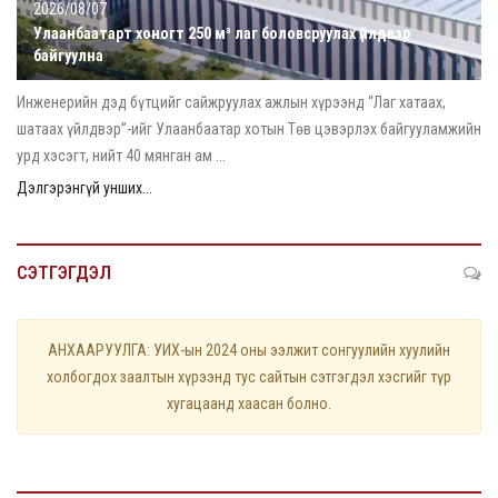
2026/08/07
Улаанбаатарт хоногт 250 м³ лаг боловсруулах үйлдвэр
байгуулна
Инженерийн дэд бүтцийг сайжруулах ажлын хүрээнд “Лаг хатаах,
шатаах үйлдвэр”-ийг Улаанбаатар хотын Төв цэвэрлэх байгууламжийн
урд хэсэгт, нийт 40 мянган ам ...
Дэлгэрэнгүй унших...
СЭТГЭГДЭЛ
АНХААРУУЛГА: УИХ-ын 2024 оны ээлжит сонгуулийн хуулийн
холбогдох заалтын хүрээнд тус сайтын сэтгэгдэл хэсгийг түр
хугацаанд хаасан болно.