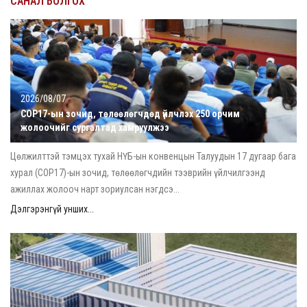
САНАЛ БОЛГОХ
2026/08/07
COP17-ын зочид, төлөөлөгчдөд үйлчлэх 250 орчим
жолоочийг сургалтад хамруулжээ
Цөлжилттэй тэмцэх тухай НҮБ-ын конвенцын Талуудын 17 дугаар бага
хурал (COP17)-ын зочид, төлөөлөгчдийн тээврийн үйлчилгээнд
ажиллах жолооч нарт зориулсан нэгдсэ...
Дэлгэрэнгүй унших...