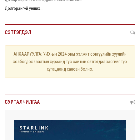
Дэлгэрэнгүй унших...
СЭТГЭГДЭЛ
АНХААРУУЛГА: УИХ-ын 2024 оны ээлжит сонгуулийн хуулийн
холбогдох заалтын хүрээнд тус сайтын сэтгэгдэл хэсгийг түр
хугацаанд хаасан болно.
СУРТАЛЧИЛГАА