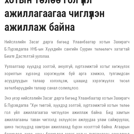
ажиллагаагаа чиглүүлэн
ажиллаж байна
Нийслэлийн Засаг дарга бөгөөд Улаанбаатар хотын Захирагч
Б.Пүрэвдагва НҮБ-ын Хүүхдийн сангийн Суурин төлөөлөгч хатагтай
Биате Дастелтэй уулзлаа.
Уулзалтаар хүүхдэд ээлтэй, аюулгүй, хүртээмжтэй хотыг хөгжүүлэх
зорилтын хүрээнд хэрэгжүүлж буй арга хэмжээ, тулгамдсан
асуудлуудын талаар хэлэлцэж, цаашид хэрэгжүүлэх төсөл
хөтөлбөрүүдийн талаар санал солилцлоо.
Энэ үеэр нийслэлийн Засаг дарга бөгөөд Улаанбаатар хотын Захирагч
Б.Пүрэвдагва “Хүн төвтэй, хүүхдэд ээлтэй, хүртээмжтэй хотын төлөө
гол үйл ажиллагаагаа чиглүүлэн ажиллаж байна. Бид хамтын
ажиллагааны таван чиглэлд эхлүүлсэн ажлуудаа улам сайжруулах,
шинэ төслүүдэд хамтран ажиллахад бүрэн нээлттэй байна. Агаарын
бохирдол, хөрс, усны бохирдол зэрэг хотын тулгамдсан асуудлууд