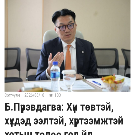
Сэтгүүлч
2026/06/10
103
Б.Пүрэвдагва: Хүн төвтэй,
хүүхдэд ээлтэй, хүртээмжтэй
хотын төлөө гол үйл