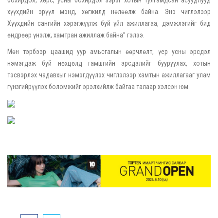
хүүхдийн эрүүл мэнд, хөгжилд нөлөөлж байна. Энэ чиглэлээр
Хүүхдийн сангийн хэрэгжүүлж буй үйл ажиллагаа, дэмжлэгийг бид
өндрөөр үнэлж, хамтран ажиллаж байна” гэлээ.
Мөн тэрбээр цаашид уур амьсгалын өөрчлөлт, үер усны эрсдэл
нэмэгдэж буй нөхцөлд гамшгийн эрсдэлийг бууруулах, хотын
тэсвэрлэх чадавхыг нэмэгдүүлэх чиглэлээр хамтын ажиллагааг улам
гүнзгийрүүлэх боломжийг эрэлхийлж байгаа талаар хэлсэн юм.