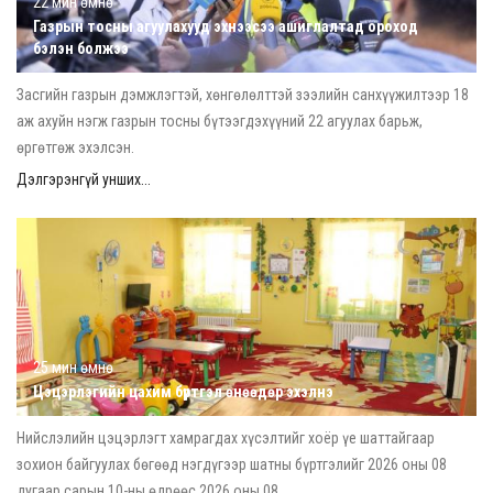
22 мин өмнө
Газрын тосны агуулахууд эхнээсээ ашиглалтад ороход
бэлэн болжээ
Засгийн газрын дэмжлэгтэй, хөнгөлөлттэй зээлийн санхүүжилтээр 18
аж ахуйн нэгж газрын тосны бүтээгдэхүүний 22 агуулах барьж,
өргөтгөж эхэлсэн.
Дэлгэрэнгүй унших...
25 мин өмнө
Цэцэрлэгийн цахим бүртгэл өнөөдөр эхэлнэ
Нийслэлийн цэцэрлэгт хамрагдах хүсэлтийг хоёр үе шаттайгаар
зохион байгуулах бөгөөд нэгдүгээр шатны бүртгэлийг 2026 оны 08
дугаар сарын 10-ны өдрөөс 2026 оны 08...