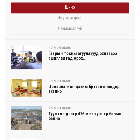
Шинэ
Их уншигдсан
Санамсаргүй
22 мин өмнө
Газрын тосны агуулахууд эхнээсээ
ашиглалтад орох...
25 мин өмнө
Цэцэрлэгийн цахим бүртгэл өнөөдөр
эхэлнэ
45 мин өмнө
Туул гол дээгүүр 476 метр урт гүүр барьж
байна