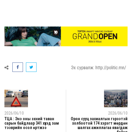
Эх сурвалж: http://politic.mn/
2026/06/10
2026/06/10
ТЦА : Энэ оны эхний таван
Орон сууц захиалгын гэрээтэй
сарын байдлаар 341 хүүхэд зам
холбоотой 174 хэрэгт мөрдөн
тээврийн осол өртжээ
шалгах ажиллагаа явагдаж
байна