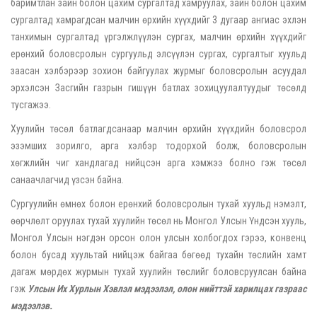
баримтлан зайн болон цахим сургалтад хамруулах, зайн болон цахим
сургалтад хамрагдсан малчин өрхийн хүүхдийг 3 дугаар ангиас эхлэн
танхимын сургалтад үргэлжлүүлэн сургах, малчин өрхийн хүүхдийг
ерөнхий боловсролын сургуульд элсүүлэн сургах, сургалтыг хуульд
заасан хэлбэрээр зохион байгуулах журмыг боловсролын асуудал
эрхэлсэн Засгийн газрын гишүүн батлах зохицуулалтуудыг төсөлд
тусгажээ.
Хуулийн төсөл батлагдсанаар малчин өрхийн хүүхдийн боловсрол
эзэмших зорилго, арга хэлбэр тодорхой болж, боловсролын
хөгжлийн чиг хандлагад нийцсэн арга хэмжээ болно гэж төсөл
санаачлагчид үзсэн байна.
Сургуулийн өмнөх болон ерөнхий боловсролын тухай хуульд нэмэлт,
өөрчлөлт оруулах тухай хуулийн төсөл нь Монгол Улсын Үндсэн хууль,
Монгол Улсын нэгдэн орсон олон улсын холбогдох гэрээ, конвенц
болон
бусад хуультай нийцэж байгаа бөгөөд тухайн төслийн хамт
дагаж мөрдөх журмын тухай хуулийн төслийг боловсруулсан байна
гэж
Улсын Их Хурлын Хэвлэл мэдээлэл, олон нийттэй харилцах газраас
мэдээлэв.