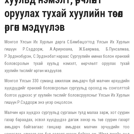
оруулах тухай хуулийн төсөл
өргөн мэдүүлэв
Монгол Улсын Их Хурлын дарга С.Бямбацогтод Улсын Их Хурлын
гишүүн Р.Сэддорж, А.Ариунзаяа, Ж.Баярмаа, Б.Пунсалмаа,
Р.Эрдэнэбүрэн, С.Эрдэнэбат нараас Сургуулийн өмнөх болон ерөнхий
боловсролын тухай хуульд нэмэлт, өөрчлөлт оруулах тухай
хуулийн төслийг өргөн мэдүүлэв.
Монгол Улсын 330 суманд ажиллаж амьдарч буй малчин өрхүүдийн
хүүхдүүдийг ерөнхий боловсролын сургуульд ороход нь сонголттой
болгох үүднээс уг хуулийн төслийг боловсруулсныг Улсын Их Хурлын
гишүүн Р.Сэддорж энэ үеэр онцолсон.
Малчин өрх хүүхдээ сургуульд сургахын тулд малаа зарж, хот суурин
газар бараадах, эсвэл хүүхдүүдээ дагаж эхнэр нь төв суурин газарт
амьдарч байгаагаас ганцаар амьдрах малчин эрчүүдийн тоо
нэмэгдэх, улмаар гэр бүл салалт ихсэж байгаа аж. Иймд тухайн онд