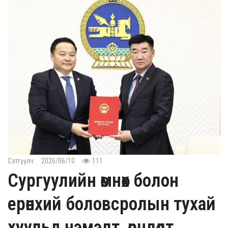
Сэтгүүлч
2026/06/10
111
Сургуулийн өмнөх болон
ерөнхий боловсролын тухай
хуульд нэмэлт, өөрчлөлт