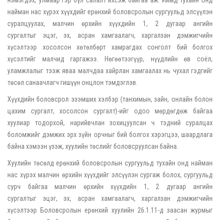
найман нас хүрэх хүүхдийг ерөнхий боловсролын сургуульд элсүүлэн
суралцуулах, малчин өрхийн хүүхдийн 1, 2 дугаар ангийн
сургалтыг эцэг, эх, асран хамгаалагч, харгалзан дэмжигчийн
хүсэлтээр хосолсон хөтөлбөрт хамрагдах сонголт бий болгох
хүсэлтийг малчид гаргажээ. Нөгөөтээгүүр, нүүдлийн өв соёл,
уламжлалыг тээж яваа малчдаа хайрлан хамгаалах нь чухал гэдгийг
төсөл санаачлагч гишүүн онцлон тэмдэглэв.
Хүүхдийн боловсрол эзэмших хэлбэр (танхимын, зайн, онлайн болон
цахим сургалт, хосолсон сургалт)-ийг одоо мөрдөгдөж байгаа
хуулиар тодорхой, нарийвчлан зохицуулсан ч тэдний суралцах
боломжийг дэмжих эрх зүйн орчныг бий болгох хэрэгцээ, шаардлага
байна хэмээн үзэж, хуулийн төслийг боловсруулсан байна.
Хуулийн төсөлд ерөнхий боловсролын сургуульд тухайн онд найман
нас хүрэх малчин өрхийн хүүхдийг элсүүлэн сургаж болох, сургуульд
сурч байгаа малчин өрхийн хүүхдийн 1, 2 дугаар ангийн
сургалтыг эцэг, эх, асран хамгаалагч, харгалзан дэмжигчийн
хүсэлтээр Боловсролын ерөнхий хуулийн 26.1.11-д заасан журмыг