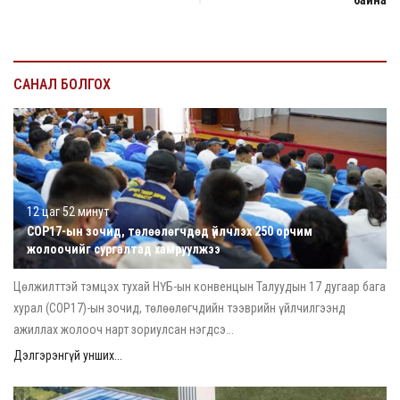
САНАЛ БОЛГОХ
12 цаг 52 минут
COP17-ын зочид, төлөөлөгчдөд үйлчлэх 250 орчим
жолоочийг сургалтад хамруулжээ
Цөлжилттэй тэмцэх тухай НҮБ-ын конвенцын Талуудын 17 дугаар бага
хурал (COP17)-ын зочид, төлөөлөгчдийн тээврийн үйлчилгээнд
ажиллах жолооч нарт зориулсан нэгдсэ...
Дэлгэрэнгүй унших...