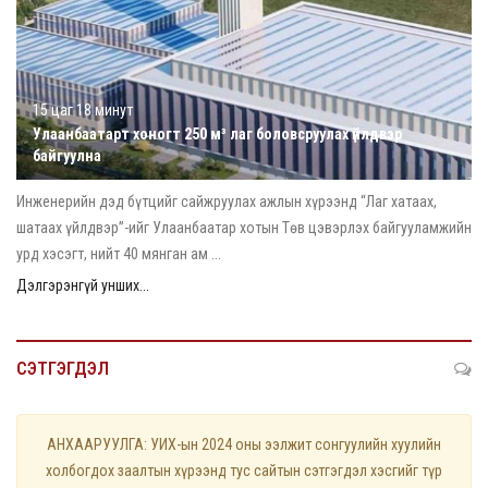
15 цаг 18 минут
Улаанбаатарт хоногт 250 м³ лаг боловсруулах үйлдвэр
байгуулна
Инженерийн дэд бүтцийг сайжруулах ажлын хүрээнд “Лаг хатаах,
шатаах үйлдвэр”-ийг Улаанбаатар хотын Төв цэвэрлэх байгууламжийн
урд хэсэгт, нийт 40 мянган ам ...
Дэлгэрэнгүй унших...
СЭТГЭГДЭЛ
АНХААРУУЛГА: УИХ-ын 2024 оны ээлжит сонгуулийн хуулийн
холбогдох заалтын хүрээнд тус сайтын сэтгэгдэл хэсгийг түр