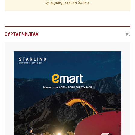
хугацаанд хаасан болно.
СУРТАЛЧИЛГАА