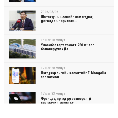
2026/08/06
Шатахууны нөөцийг нэмэгдүүлэх,
доголдлыг арилгах...
15 цаг 18 минут
Улаанбаатарт хоногт 250 м³ лаг
боловсруулах үйл...
17 цаг 28 минут
Нэгдүгээр ангийн элсэлтийг E-Mongolia-
аар зохион...
17 цаг 32 минут
Францад иргэд рүү зөвшөөрөлгүй
сурталчилгааны ду...