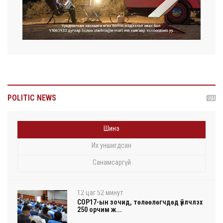
POLITIC NEWS
Шинэ
Их уншигдсан
Санамсаргүй
12 цаг 52 минут
COP17-ын зочид, төлөөлөгчдөд үйлчлэх
250 орчим ж...