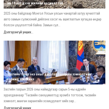
нь 13-аас дээш жилийн насжилттай
2025 оны байдлаар Монгол Улсын улсын чанартай хатуу хучилттай
авто замын сүлжээний дийлэнх хэсэг нь ашиглалтын хугацаа өндөр
болсон үзүүлэлттэй байна. Замын сүл...
Дэлгэрэнгүй унших...
11 цаг 8 минут
Засгийн газар энэ оныг дуустал санхүүгийн хэмнэлтийн
горимд шилжинэ
Засгийн газрын 2026 оны наймдугаар сарын 5-ны өдрийн
хуралдаанаар “Төсвийн санхүүжилтэд эрэмбэ тогтоож, төсвийн
хэмнэлт, мөнгөн хөрөнгийн зохицуулалт хийх зар...
Дэлгэрэнгүй унших...