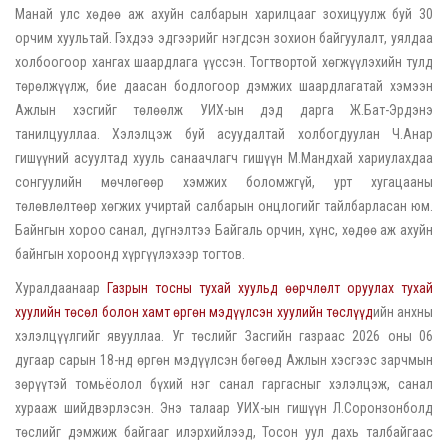
Манай улс хөдөө аж ахуйн салбарын харилцааг зохицуулж буй 30
орчим хуультай. Гэхдээ эдгээрийг нэгдсэн зохион байгуулалт, уялдаа
холбоогоор хангах шаардлага үүссэн. Тогтвортой хөгжүүлэхийн тулд
төрөлжүүлж, бие даасан бодлогоор дэмжих шаардлагатай хэмээн
Ажлын хэсгийг төлөөлж УИХ-ын дэд дарга Ж.Бат-Эрдэнэ
танилцууллаа. Хэлэлцэж буй асуудалтай холбогдуулан Ч.Анар
гишүүний асуултад хууль санаачлагч гишүүн М.Мандхай хариулахдаа
сонгуулийн мөчлөгөөр хэмжих боломжгүй, урт хугацааны
төлөвлөлтөөр хөгжих учиртай салбарын онцлогийг тайлбарласан юм.
Байнгын хороо санал, дүгнэлтээ Байгаль орчин, хүнс, хөдөө аж ахуйн
байнгын хороонд хүргүүлэхээр тогтов.
Хуралдаанаар
Газрын тосны тухай хуульд өөрчлөлт оруулах тухай
хуулийн төсөл болон хамт өргөн мэдүүлсэн хуулийн төслүүд
ийн анхны
хэлэлцүүлгийг явууллаа. Уг төслийг Засгийн газраас 2026 оны 06
дугаар сарын 18-нд өргөн мэдүүлсэн бөгөөд Ажлын хэсгээс зарчмын
зөрүүтэй томьёолол бүхий нэг санал гаргасныг хэлэлцэж, санал
хурааж шийдвэрлэсэн. Энэ талаар УИХ-ын гишүүн Л.Соронзонболд
төслийг дэмжиж байгааг илэрхийлээд, Тосон уул дахь талбайгаас