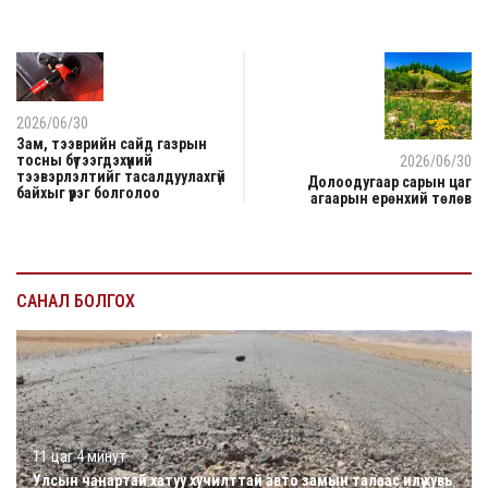
2026/06/30
Зам, тээврийн сайд газрын
тосны бүтээгдэхүүний
2026/06/30
тээвэрлэлтийг тасалдуулахгүй
Долоодугаар сарын цаг
байхыг үүрэг болголоо
агаарын ерөнхий төлөв
САНАЛ БОЛГОХ
11 цаг 4 минут
Улсын чанартай хатуу хучилттай авто замын талаас илүү хувь