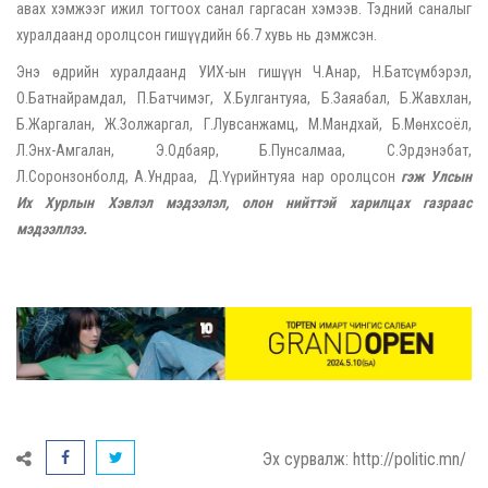
авах хэмжээг ижил тогтоох санал гаргасан хэмээв. Тэдний саналыг
хуралдаанд оролцсон гишүүдийн 66.7 хувь нь дэмжсэн.
Энэ өдрийн хуралдаанд УИХ-ын гишүүн Ч.Анар, Н.Батсүмбэрэл,
О.Батнайрамдал, П.Батчимэг, Х.Булгантуяа, Б.Заяабал, Б.Жавхлан,
Б.Жаргалан, Ж.Золжаргал, Г.Лувсанжамц, М.Мандхай, Б.Мөнхсоёл,
Л.Энх-Амгалан, Э.Одбаяр, Б.Пунсалмаа, С.Эрдэнэбат,
Л.Соронзонболд, А.Ундраа, Д.Үүрийнтуяа нар оролцсон
гэж Улсын
Их Хурлын Хэвлэл мэдээлэл, олон нийттэй харилцах газраас
мэдээллээ.
Эх сурвалж: http://politic.mn/