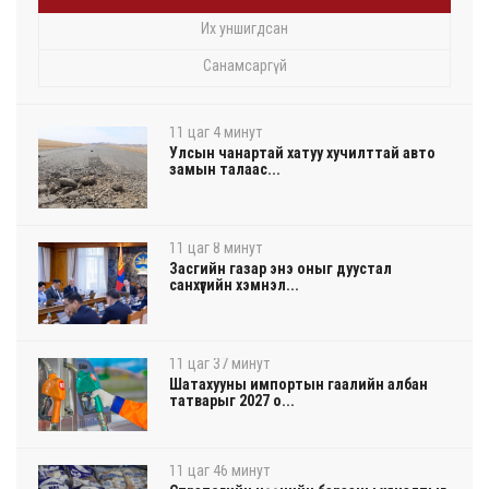
Их уншигдсан
Санамсаргүй
11 цаг 4 минут
Улсын чанартай хатуу хучилттай авто
замын талаас...
11 цаг 8 минут
Засгийн газар энэ оныг дуустал
санхүүгийн хэмнэл...
11 цаг 37 минут
Шатахууны импортын гаалийн албан
татварыг 2027 о...
11 цаг 46 минут