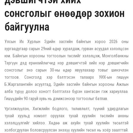
сонсголыг өнөөдөр зохион
байгуулна
Улсын Их Хурлын Эдийн засгийн байнгын хороо 2026 оны
зургаадугаар сарын 29ний өдөр хуралдаж, гурван асуудал хэлэлцсэн
юм. Байнгын хорооны тогтоолын төслийг хэлэлцэж, Монголбанкны
Тэргүүн дэд ерөнхийлөгчид нэр дэвшигчтэй хийх нэр дэвшигчийн
сонсголыг энэ сарын 30-ны өдөр явуулахаар товыг шинэчлэн
тогтоов. Сонсголд хэр бэлтгэсэн талаарх УИХ-ын гишүүн
Б.Жаргалангийн асуултад, Эдийн засгийн байнгын хорооны Ажлын
алба түрүү долоо хоногт бэлтгэлээ бүрэн хангасан гэж хариуллаа.
Гишүүдийн 90 гаруй хувь нь дэмжсэнээр тогтоолыг батлав.
Үргэлжлүүлэн, Хөгжлийн бодлого, төлөвлөлт, түүний удирдлагын
тухай хуульд нэмэлт оруулах тухай хуулийн төслийн анхны
хэлэлцүүлгийг хийлээ. Хөдөө аж ахуйн тухай хуулийн төсөлтэй
холбогдуулан боловсруулсан энэхүү хуулийн төсөл нь хоёр заалттай.