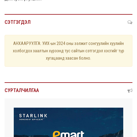
СЭТГЭГДЭЛ
АНХААРУУЛГА: УИХ-ын 2024 оны ээлжит сонгуулийн хуулийн
холбогдох заалтын хүрээнд тус сайтын сэтгэгдэл хэсгийг түр
хугацаанд хаасан болно.
СУРТАЛЧИЛГАА