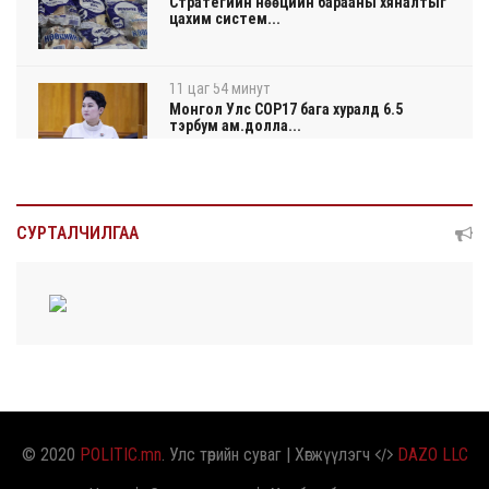
Стратегийн нөөцийн барааны хяналтыг
цахим систем...
11 цаг 54 минут
Монгол Улс COP17 бага хуралд 6.5
тэрбум ам.долла...
11 цаг 58 минут
“Улаанбаатар трам” төсөл хэрэгжсэнээр
СУРТАЛЧИЛГАА
жилд 4...
12 цаг 16 минут
Автомашины улсын дугаар тэгш
тоогоор төгссөн бол...
12 цаг 20 минут
Улаанбаатарт өдөртөө 29 хэм дулаан
© 2020
POLITIC.mn
. Улс төрийн суваг | Хөгжүүлэгч
DAZO LLC
2026/08/05