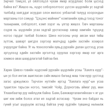
Зөрчил тэмцэл, үл ойлголцол чухам ямар асуудлаас болж үүсээд
байна вэ? Жишээ нь, нүүрс олборлолтоос үүссэн шүүрлийн ус задгай
талбайд хаягддаг асуудал олон жилээс улбаатай талууд хоорондын
маргааны гол сэжүүр. “Цэцэнс майнинг” компанийн хувьд гэхэд тоног
төхөөрөмж, олборлолт, кэмп зэрэг нь үлгэр жишээ. Гэвч маргааны
сэдэв нь шүүрлийн усаа задгай урсгаснаар хавар хамгийн түрүүнд
ногоо гардаг талбай болжээ. Шинэ ногооны үнэр авсан мал тийш
зүтгэж, шаварт шигдэх зэргээр малчдад эдийн засгийн хохирол
учруулдаг байна. Уг нь технологийн хувьд уурхайн далан үүсгээд, усаа
эргүүлээд эдийн засгийн эргэлтэд оруулах зэргээр ямар нэг арга
хэмжээ авах шаардлагатай байгаа биз.
Харин Шивээ говийн нүүрсний уурхайн шүүрлийн усны “Хаялга нуур”-
ын ус бол ингэж ашигласан сайн жишээ бөгөөд маш том нуур үүсгээд
загас үржүүлжээ. Тэрчлэн нутгийн иргэд “Хаялага нуур”-ын усаа
түшиглэн тарьсан ногоо, төмсийг Чойр, Дорноговь аймаг руу, мөн
Улаанбаатар руу нийлүүлж байна. Баян, Баянжаргалангийнхан ч яг үүн
шиг юм хийж болох атал ил задгай асгасаар. Чухам энэ байдал нь
гүний усыг шүүрүүлж асгаад байгаа учир худгийн түвшинд нөлөөлж