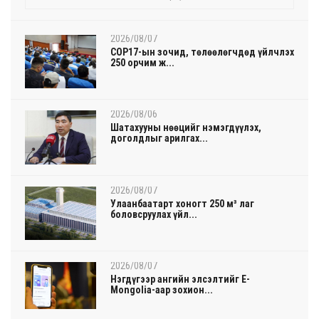
2026/08/07
COP17-ын зочид, төлөөлөгчдөд үйлчлэх
250 орчим ж...
2026/08/06
Шатахууны нөөцийг нэмэгдүүлэх,
доголдлыг арилгах...
2026/08/07
Улаанбаатарт хоногт 250 м³ лаг
боловсруулах үйл...
2026/08/07
Нэгдүгээр ангийн элсэлтийг E-
Mongolia-аар зохион...