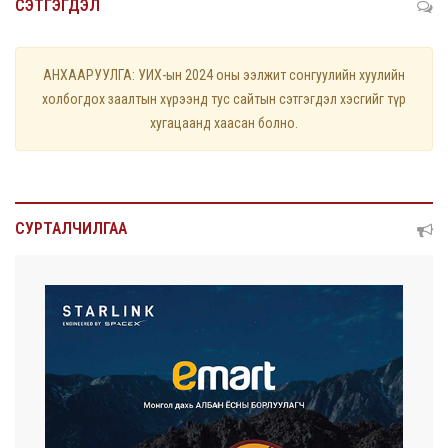
СЭТГЭГДЭЛ
АНХААРУУЛГА: УИХ-ын 2024 оны ээлжит сонгуулийн хуулийн
холбогдох заалтын хүрээнд тус сайтын сэтгэгдэл хэсгийг түр
хугацаанд хаасан болно.
СУРТАЛЧИЛГАА