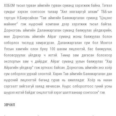
ХОБОМ төсөл гурван аймгийн гурван суманд хэрэгжиж байна. Тэгвэл
сумдыг хэрхэн сонгосон талаар “Хил хязгааргүй алхам” ТББ-ын
тэргүүн Н.Баярсайхан “Төв аймгийн Баянжаргалан суманд “Цэцэнс
майнинг” гэж нүүрсний компани дээр хэрэгжиж төсөл байгаа.
Дорноговь аймгийн Даланжаргалан суманд баяжуулах үйлдвэрийн,
мөн Дорноговь аймгийн Айраг суманд жонш баяжуулах болон
олборлох төслүүд хамрагдсан. Даланжаргалан сум бол Монгол
Улсын хамгийн олон буюу 100 шахам лицензтэй, бас баяжуулах,
боловсруулах үйлдвэр ч ихтэй. Төмөр зам дагасан болохоор
экспортын зам ч дайрдаг. Айраг суманд уулын баяжуулах “Хар
Айрагийн үйлдвэр” гэж эртнээс байсан. Дорноговь аймгийн энэ хоёр
сум олборлох уурхай олонтой. Харин Төв аймгийн Баянжаргалан дан
нүүрсний лицензтэй бөгөөд гурав нь ажилладаг. Хоёр нь нөхөн
сэргээлт хийгээгүй хаяад явчихсан. Нүүрс олборолтоос гүний усны
шүүрэл ихтэй байдаг онцлогтой зэрэг шалтгаанаар сонгосон” гэв.
ЗӨРЧИЛ