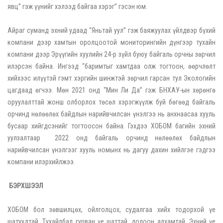
явц” гэж үүнийг хэлээд байгаа хэрэг” гэсэн юм.
Айраг суманд эхний удаад “Яньтай уул” гэж баяжуулах үйлдвэр бүхий
компани дээр хамтын оролцоотой мониторингийн дүнгээр тухайн
компани дээр Эрүүгийн хуулийн 24-р зүйл буюу байгаль орчны зөрчил
илэрсэн байна. Ингээд “баримтыг хамтдаа олж тогтоон, өөрчлөлт
хийхээс илүүтэй гэмт хэргийн шинжтэй зөрчил гарсан тул Экологийн
цагдаад өгчээ. Мөн 2021 онд “Мин Ли Да” гэж БНХАУ-ын хөрөнгө
оруулалттай жонш олборлох төсөл хэрэгжүүлж буй бөгөөд байгаль
орчинд нөлөөлөх байдлын нарийвчилсан үнэлгээ нь анхнаасаа хууль
бусаар хийгдсэнийг тогтоосон байна. Гэхдээ ХОБОМ багийн эхний
уулзалтаар 2022 онд байгаль орчинд нөлөөлөх байдлын
нарийвчилсан үнэлгээг хууль номынх нь дагуу дахин хийлгэе гэдгээ
компани илэрхийлжээ.
БЭРХШЭЭЛ
ХОБОМ бол зөвшилцөх, ойлголцох, судалгаа хийх тодорхой үе
шатуудтай. Тухайлбал гурван үе шаттай, долоон алхамтай. Эхний үе