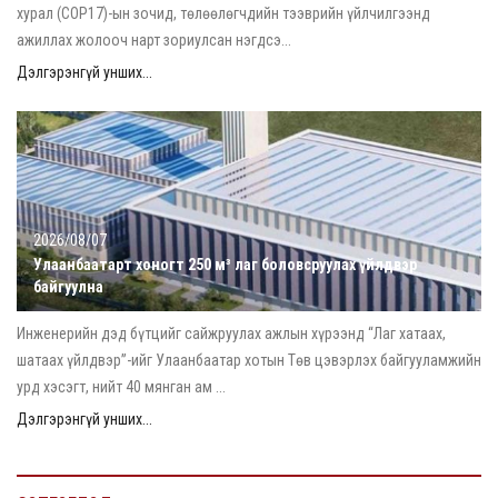
хурал (COP17)-ын зочид, төлөөлөгчдийн тээврийн үйлчилгээнд
ажиллах жолооч нарт зориулсан нэгдсэ...
Дэлгэрэнгүй унших...
2026/08/07
Улаанбаатарт хоногт 250 м³ лаг боловсруулах үйлдвэр
байгуулна
Инженерийн дэд бүтцийг сайжруулах ажлын хүрээнд “Лаг хатаах,
шатаах үйлдвэр”-ийг Улаанбаатар хотын Төв цэвэрлэх байгууламжийн
урд хэсэгт, нийт 40 мянган ам ...
Дэлгэрэнгүй унших...