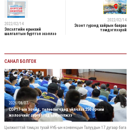
2022/02/14
2022/02/14
Эзэнт гүрэнд хайрын баяраа
Элсэлтийн ерөнхий
тэмдэглээрэй
шалгалтын бүртгэл эхэллээ
САНАЛ БОЛГОХ
2026/08/07
COP17-ын зочид, төлөөлөгчдөд үйлчлэх 250 орчим
жолоочийг сургалтад хамруулжээ
Цөлжилттэй тэмцэх тухай НҮБ-ын конвенцын Талуудын 17 дугаар бага