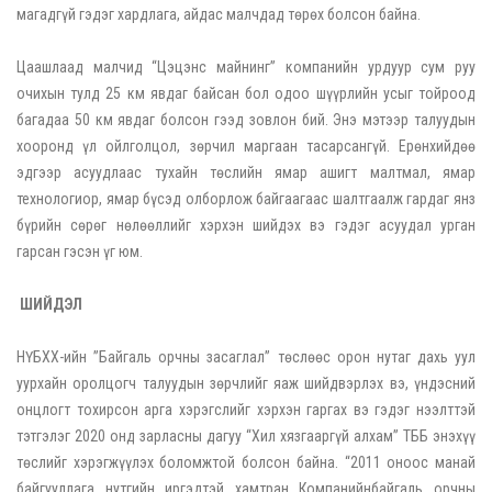
магадгүй гэдэг хардлага, айдас малчдад төрөх болсон байна.
Цаашлаад малчид “Цэцэнс майнинг” компанийн урдуур сум руу
очихын тулд 25 км явдаг байсан бол одоо шүүрлийн усыг тойроод
багадаа 50 км явдаг болсон гээд зовлон бий. Энэ мэтээр талуудын
хооронд үл ойлголцол, зөрчил маргаан тасарсангүй. Ерөнхийдөө
эдгээр асуудлаас тухайн төслийн ямар ашигт малтмал, ямар
технологиор, ямар бүсэд олборлож байгаагаас шалтгаалж гардаг янз
бүрийн сөрөг нөлөөллийг хэрхэн шийдэх вэ гэдэг асуудал урган
гарсан гэсэн үг юм.
ШИЙДЭЛ
НҮБХХ-ийн ”Байгаль орчны засаглал” төслөөс орон нутаг дахь уул
уурхайн оролцогч талуудын зөрчлийг яаж шийдвэрлэх вэ, үндэсний
онцлогт тохирсон арга хэрэгслийг хэрхэн гаргах вэ гэдэг нээлттэй
тэтгэлэг 2020 онд зарласны дагуу “Хил хязгааргүй алхам” ТББ энэхүү
төслийг хэрэгжүүлэх боломжтой болсон байна. “2011 оноос манай
байгууллага нутгийн иргэдтэй хамтран Компанийнбайгаль орчны