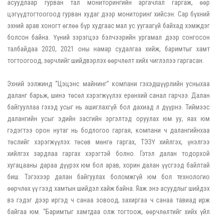
асуудлаар гурван тал мониторингийн аргачлал гаргаж, өөр
цэгүүдтогтоогоод гурван худаг дээр мониторинг хийсэн. Сар бүхний
эхний арав хоногт өглөө бүр худгаас мал ус уугаагүй байхад хэмждэг
болсон байна. Үүний зэрэгцээ бэлчээрийн ургамал дээр сонгосон
талбайдаа 2020, 2021 оны намар судалгаа хийж, баримтыг хамт
тогтоогоод, зөрчлийг шийдвэрлэх өөрчлөлт хийх чиглэлээ гаргасан.
Эхний ээлжинд “Цэцэнс майнинг” компани гэхэдшүүрлийн усныхаа
даланг барьж, шинэ төсөл хэрэгжүүлэх ерөнхий санал гарчээ. Далан
байгууллаа гэхэд усыг нь ашиглахгүй бол дахиад л дүүрнэ. Тиймээс
далангийн усыг эдийн засгийн эргэлтэд оруулах юм уу, яах юм
гэдэгтээ орон нутаг нь бодлогоо гаргая, компани ч далангийнхаа
төслийг хэрэгжүүлэх төсөв мөнгө гаргах, ТЭЗҮ хийлгэх, үнэлгээ
хийлгэх зардлаа гаргах хэрэгтэй болно. Гэтэл далан тодорхой
хугацааны дараа дүүрэх юм бол арав, хорин далан үүсгээд байлтай
биш. Тэгэхээр далан байгуулах боломжгүй юм бол технологио
өөрчлөх үү гээд хамтын шийдэл хайж байна. Яаж энэ асуудлыг шийдэх
вэ гэдэг дээр иргэд ч санаа зовоод, захиргаа ч санаа тавиад ирж
байгаа юм. “Баримтыг хамтдаа олж тогтоож, өөрчлөлтийг хийх үйл