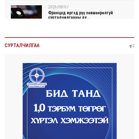
2026/08/07
Францад иргэд рүү зөвшөөрөлгүй
сурталчилгааны ду...
2026/08/07
Нийтийн тээврийн Ч:19А чиглэлийн
СУРТАЛЧИЛГАА
замналд түр хуг...
2026/08/07
Автомашины улсын дугаар сондгой
тоогоор төгссөн ...
2026/08/07
Улаанбаатарт өдөртөө 30 хэм дулаан
2026/08/06
Улсын чанартай хатуу хучилттай авто