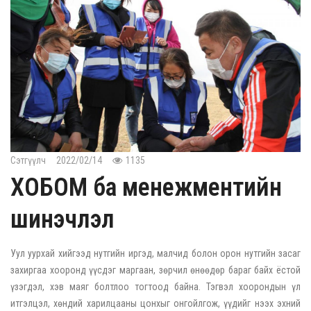
Сэтгүүлч
2022/02/14
1135
ХОБОМ ба менежментийн
шинэчлэл
Уул уурхай хийгээд нутгийн иргэд, малчид болон орон нутгийн засаг
захиргаа хооронд үүсдэг маргаан, зөрчил өнөөдөр бараг байх ёстой
үзэгдэл, хэв маяг болтлоо тогтоод байна. Тэгвэл хоорондын үл
итгэлцэл, хөндий харилцааны цонхыг онгойлгож, үүдийг нээх эхний