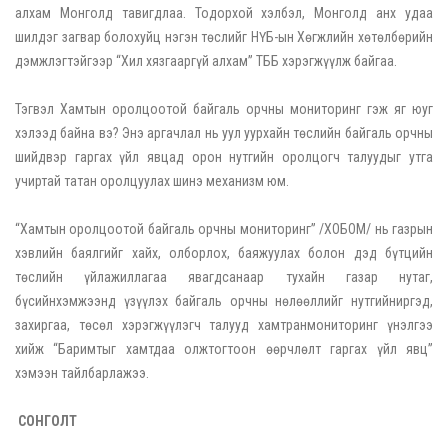
алхам Монголд тавигдлаа. Тодорхой хэлбэл, Монголд анх удаа
шилдэг загвар болохуйц нэгэн төслийг НҮБ-ын Хөгжлийн хөтөлбөрийн
дэмжлэгтэйгээр “Хил хязгааргүй алхам” ТББ хэрэгжүүлж байгаа.
Тэгвэл Хамтын оролцоотой байгаль орчны мониторинг гэж яг юуг
хэлээд байна вэ? Энэ аргачлал нь уул уурхайн төслийн байгаль орчны
шийдвэр гаргах үйл явцад орон нутгийн оролцогч талуудыг утга
учиртай татан оролцуулах шинэ механизм юм.
“Хамтын оролцоотой байгаль орчны мониторинг” /ХОБОМ/ нь газрын
хэвлийн баялгийг хайх, олборлох, баяжуулах болон дэд бүтцийн
төслийн үйлажиллагаа явагдсанаар тухайн газар нутаг,
бүсийнхэмжээнд үзүүлэх байгаль орчны нөлөөллийг нутгийниргэд,
захиргаа, төсөл хэрэгжүүлэгч талууд хамтранмониторинг үнэлгээ
хийж “Баримтыг хамтдаа олжтогтоон өөрчлөлт гаргах үйл явц”
хэмээн тайлбарлажээ.
СОНГОЛТ