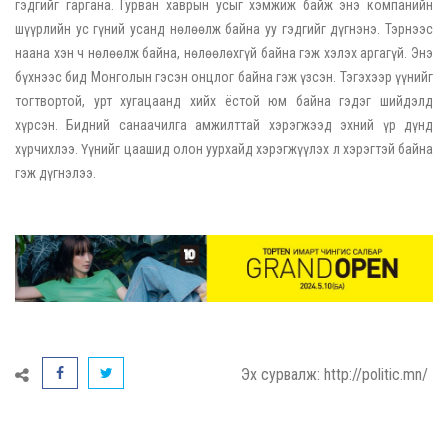
гэдгийг гаргана. Гурван хаврын усыг хэмжиж байж энэ компанийн
шүүрлийн ус гүний усанд нөлөөлж байна уу гэдгийг дүгнэнэ. Тэрнээс
наана хэн ч нөлөөлж байна, нөлөөлөхгүй байна гэж хэлэх аргагүй. Энэ
бүхнээс бид Монголын гэсэн онцлог байна гэж үзсэн. Тэгэхээр үүнийг
тогтвортой, урт хугацаанд хийх ёстой юм байна гэдэг шийдэлд
хүрсэн. Бидний санаачилга амжилттай хэрэгжээд эхний үр дүнд
хүрчихлээ. Үүнийг цаашид олон уурхайд хэрэгжүүлэх л хэрэгтэй байна
гэж дүгнэлээ.
Эх сурвалж: http://politic.mn/