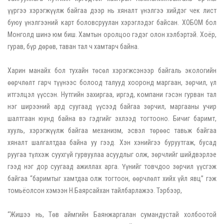
үүргээ хэрэгжүүлж байгаа дээр нь хяналт үнэлгээ хийдэг чек лист
буюу үнэлгээний карт боловсруулан хэрэглэдэг байсан. ХОБОМ бол
Монголд шинэ юм биш. Хамтын оролцоо гэдэг олон хэлбэртэй. Хоёр,
гурав, бүр дөрөв, таван тал ч хамтарч байна.
Харин манайх бол тухайн төсөл хэрэгжсэнээр байгаль экологийн
өөрчлөлт гарч түүнээс болоод талууд хооронд маргаан, зөрчил, үл
итгэлцэл үүссэн. Нутгийн захиргаа, иргэд, компани гэсэн гурван тал
нэг ширээний ард суугаад үүсээд байгаа зөрчил, маргааны учир
шалтгаан юунд байна вэ гэдгийг эхлээд тогтооно. Бичиг баримт,
хууль, хэрэгжүүлж байгаа механизм, эсвэл төрөөс тавьж байгаа
хяналт шалгалтдаа байна уу гээд. Хэн хэнийгээ буруутгаж, бусад
руугаа түлхэж суухгүй гурвуулаа асуудлыг олж, зөрчлийг шийдвэрлэе
гээд нэг дор суугаад ажиллах арга. Үүнийг товчдоо зөрчил үүсгэж
байгаа “баримтыг хамтдаа олж тогтоон, өөрчлөлт хийх үйл явц” гэж
томьёолсон хэмээн Н.Баярсайхан тайлбарлажээ. Тэрбээр,
“Жишээ нь, Төв аймгийн Баянжаргалан сумандустай холбоотой