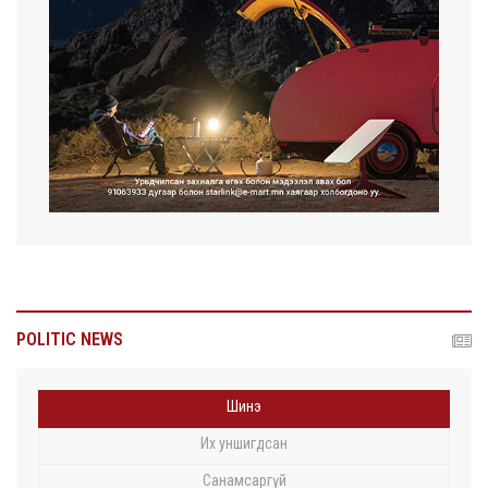
POLITIC NEWS
Шинэ
Их уншигдсан
Санамсаргүй