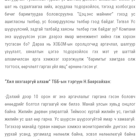
шат нь судалгаагаа хийх, асуудлаа тодорхойлох, тэгээд холбогдох
бичиг баримтуудаа боловсруулна. “Цэцэнс майнинг” гэхэд ус
ашигласны төлбөр, ус бохирдуулсны төлбөр гээд байдаг. Тэгвэл Ус
шүүрүүлсний, задгай талбайд хаясны төлбөр гэж байдаг уу? Компани
энэ шүүрүүлсэн усан дээрээ ямар менежмент хийнэ гэж хэрхэн
тусгасан бэ? Дараа нь ХОБОМ-ын оролцогчид аргачлал, шалгуур
үзүүлэлт, хяналтын цэгээ тодорхойлох гэх мэт үе шаттай
алхамчилсан арга хэмжээг хэрэгжүүлж “баримтыг хамтдаа олж
тогтоох, өөрчлөлт гаргах үйл явц” өрнөнө гэсэн үг.
“Хил хязгааргүй алхам” ТББ-ын тэргүүн Н.Баярсайхан:
-Дэлхий дээр 10 орон яг энэ аргачлалыг гаргана гэсэн боловч
өнөөдрийг болтол гаргаагүй юм билээ. Манай улсын хувьд онцлог
байна. Жилийн дөрвөн улиралтай. Тиймээс хуртай жилийн ус, гантай
жилийн ус шал өөр гарна. Ус шүүрсэн шүүрээгүйтэй ямар ч хамаагүй.
Тэгэхээр манайд гурван намрын хэмжээ мониторингийн дүнгээс энэ
уурхай усанд, ургамалд нөлөөлж байна, эсвэл нөлөөлөхгүй байна