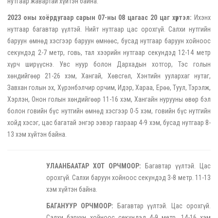
нутгаар жавартай хүйтэн байна.
2023 оны хоёрдугаар сарын 07-ны 08 цагаас 20 цаг хүртэл:
Ихэнх
нутгаар багавтар үүлтэй. Нийт нутгаар цас орохгүй. Салхи нутгийн
баруун өмнөд хэсгээр баруун өмнөөс, бусад нутгаар баруун хойноос
секундэд 2-7 метр, говь, тал хээрийн нутгаар секундэд 12-14 метр
хүрч ширүүснэ. Увс нуур болон Дархадын хотгор, Тэс голын
хөндийгөөр 21-26 хэм, Хангай, Хөвсгөл, Хэнтийн уулархаг нутаг,
Завхан голын эх, Хүрэнбэлчир орчим, Идэр, Хараа, Ерөө, Туул, Тэрэлж,
Хэрлэн, Онон голын хөндийгөөр 11-16 хэм, Хангайн нурууны өвөр бэл
болон говийн бүс нутгийн өмнөд хэсгээр 0-5 хэм, говийн бүс нутгийн
хойд хэсэг, цас багатай энгэр ээвэр газраар 4-9 хэм, бусад нутгаар 8-
13 хэм хүйтэн байна.
УЛААНБААТАР ХОТ ОРЧМООР:
Багавтар үүлтэй. Цас
орохгүй. Салхи баруун хойноос секундэд 3-8 метр. 11-13
хэм хүйтэн байна.
БАГАНУУР ОРЧМООР:
Багавтар үүлтэй. Цас орохгүй.
Салхи баруун хойноос секундэд 4-9 метр. 14-16 хэм