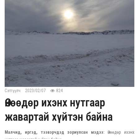
Сэтгүүлч
2023/02/07
824
Өнөөдөр ихэнх нутгаар
жавартай хүйтэн байна
Малчид, иргэд, тээвэрчдэд зориулсан мэдээ:
Өнөөдөр ихэнх