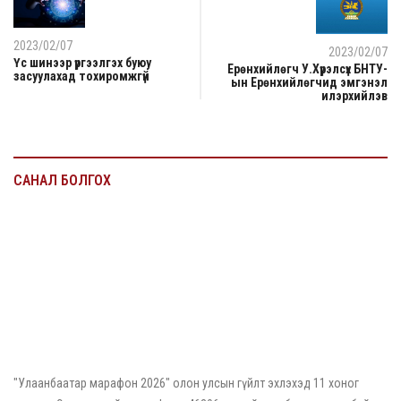
2023/02/07
2023/02/07
Үс шинээр үргээлгэх буюу
Ерөнхийлөгч У.Хүрэлсүх БНТУ-
засуулахад тохиромжгүй
ын Ерөнхийлөгчид эмгэнэл
илэрхийлэв
САНАЛ БОЛГОХ
2026/05/12
"Улаанбаатар марафон 2026" олон улсын гүйлт эхлэхэд 11
хоног үлдлээ
"Улаанбаатар марафон 2026" олон улсын гүйлт эхлэхэд 11 хоног