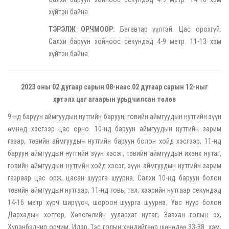
хүйтэн байна.
ТЭРЭЛЖ ОРЧМООР:
Багавтар үүлтэй. Цас орохгүй.
Салхи баруун хойноос секундэд 4-9 метр. 11-13 хэм
хүйтэн байна.
2023 оны 02 дугаар сарын 08-наас 02 дугаар сарын 12-ныг
хүртэлх цаг агаарын урьдчилсан төлөв
9-нд баруун аймгуудын нутгийн баруун, говийн аймгуудын нутгийн зүүн
өмнөд хэсгээр цас орно. 10-нд баруун аймгуудын нутгийн зарим
газар, төвийн аймгуудын нутгийн баруун болон хойд хэсгээр, 11-нд
баруун аймгуудын нутгийн зүүн хэсэг, төвийн аймгуудын ихэнх нутаг,
говийн аймгуудын нутгийн хойд хэсэг, зүүн аймгуудын нутгийн зарим
газраар цас орж, цасан шуурга шуурна. Салхи 10-нд баруун болон
төвийн аймгуудын нутгаар, 11-нд говь, тал, хээрийн нутгаар секундэд
14-16 метр хүрч ширүүсч, шороон шуурга шуурна. Увс нуур болон
Дархадын хотгор, Хөвсгөлийн уулархаг нутаг, Завхан голын эх,
Хүрэнбэлчир орчим, Идэр, Тэс голын хөндийгөөр шөнөдөө 33-38 хэм,