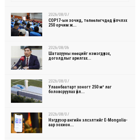
2026/08/07
COP17-ын зочид, төлөөлөгчдөд үйлчлэх
250 орчим ж...
2026/08/06
Шатахууны нөөцийг нэмэгдүүлэх,
доголдлыг арилгах...
2026/08/07
Улаанбаатарт хоногт 250 м³ лаг
боловсруулах үйл...
2026/08/07
Нэгдүгээр ангийн элсэлтийг E-Mongolia-
аар зохион...