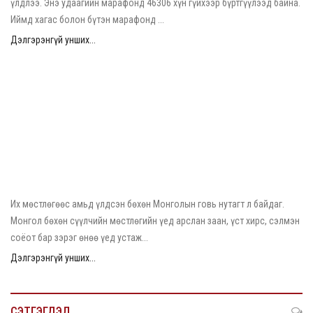
үлдлээ. Энэ удаагийн марафонд 46306 хүн гүйхээр бүртгүүлээд байна.
Иймд хагас болон бүтэн марафонд ...
Дэлгэрэнгүй унших...
2026/05/04
Нэн ховор амьтны жагсаалтад орсон “Монгол бөхөн”
Их мөстлөгөөс амьд үлдсэн бөхөн Монголын говь нутагт л байдаг.
Монгол бөхөн сүүлчийн мөстлөгийн үед арслан заан, үст хирс, сэлмэн
соёот бар зэрэг өнөө үед устаж...
Дэлгэрэнгүй унших...
СЭТГЭГДЭЛ