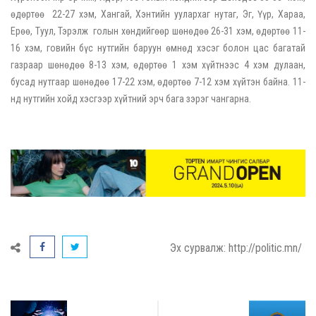
өдөртөө 22-27 хэм, Хангай, Хэнтийн уулархаг нутаг, Эг, Үүр, Хараа,
Ерөө, Туул, Тэрэлж голын хөндийгөөр шөнөдөө 26-31 хэм, өдөртөө 11-
16 хэм, говийн бүс нутгийн баруун өмнөд хэсэг болон цас багатай
газраар шөнөдөө 8-13 хэм, өдөртөө 1 хэм хүйтнээс 4 хэм дулаан,
бусад нутгаар шөнөдөө 17-22 хэм, өдөртөө 7-12 хэм хүйтэн байна. 11-
нд нутгийн хойд хэсгээр хүйтний эрч бага зэрэг чангарна.
Эх сурвалж: http://politic.mn/