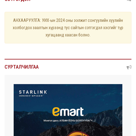
АНХААРУУЛГА: УИХ-ын 2024 оны ээлжит сонгуулийн хуулийн
холбогдох заалтын хүрээнд тус сайтын сэтгэгдэл хэсгийг түр
хугацаанд хаасан болно.
СУРТАЛЧИЛГАА