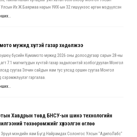
, Улсын Их Ж.Баярмаа нарын УИХ-ын 32 гишүүнээс өргөн мэдүүлсэн
ших...
мото мужид хүчтэй газар хөдөлжээ
юүшюү бүсийн Күмамото мужид 2026 оны долоодугаар сарын 28-ны
цагт 7.1 магнитудын хүчтэй газар хөдөлсөнтэй холбогдуулан Монгол
лсад суугаа Элчин сайдын яам тус улсад оршин суугаа Монгол
 сэрэмжлүүлэг гаргалаа.
ших...
отын Хавдрын төвд БНСУ-ын шинэ технологийн
илгээний төхөөрөмжийг хүлээлгэн өглөө
 Эрүүл мэндийн яам Бүгд Найрамдах Солонгос Улсын "АдипоЛабс"