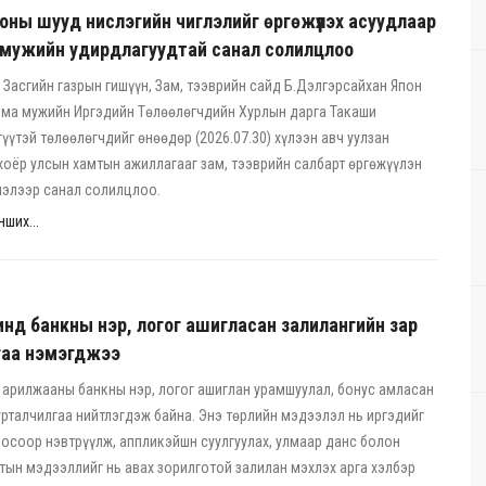
оны шууд нислэгийн чиглэлийг өргөжүүлэх асуудлаар
мужийн удирдлагуудтай санал солилцлоо
Засгийн газрын гишүүн, Зам, тээврийн сайд Б.Дэлгэрсайхан Япон
ма мужийн Иргэдийн Төлөөлөгчдийн Хурлын дарга Такаши
үүтэй төлөөлөгчдийг өнөөдөр (2026.07.30) хүлээн авч уулзан
хоёр улсын хамтын ажиллагааг зам, тээврийн салбарт өргөжүүлэн
лэлээр санал солилцлоо.
ших...
нд банкны нэр, логог ашигласан залилангийн зар
гаа нэмэгджээ
арилжааны банкны нэр, логог ашиглан урамшуулал, бонус амласан
урталчилгаа нийтлэгдэж байна. Энэ төрлийн мэдээлэл нь иргэдийг
осоор нэвтрүүлж, аппликэйшн суулгуулах, улмаар данс болон
тын мэдээллийг нь авах зорилготой залилан мэхлэх арга хэлбэр