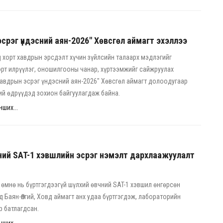
срэг үндэсний аян-2026" Хөвсгөл аймагт эхэллээ
 хорт хавдрын эрсдэлт хүчин зүйлсийн талаарх мэдлэгийг
эрт илрүүлэг, оношилгооны чанар, хүртээмжийг сайжруулах
авдрын эсрэг үндэсний аян-2026" Хөвсгөл аймагт долоодугаар
ий өдрүүдэд зохион байгуулагдаж байна.
ших...
ний SAT-1 хэвшлийн эсрэг нэмэлт дархлаажуулалт
өмнө нь бүртгэгдээгүй шүлхий өвчний SAT-1 хэвшил өнгөрсөн
д Баян-Өлгий, Ховд аймагт анх удаа бүртгэгдэж, лабораторийн
 батлагдсан.