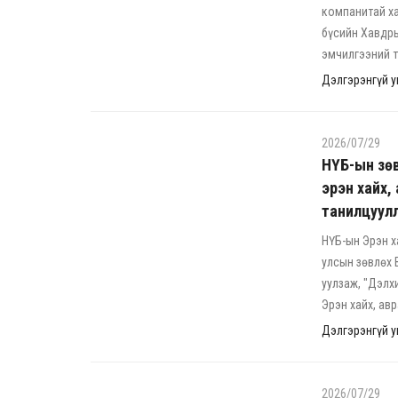
компанитай х
бүсийн Хавдры
эмчилгээний т
Дэлгэрэнгүй ун
2026/07/29
НҮБ-ын зөв
эрэн хайх,
танилцуул
НҮБ-ын Эрэн х
улсын зөвлөх 
уулзаж, "Дэлх
Эрэн хайх, ав
Дэлгэрэнгүй ун
2026/07/29