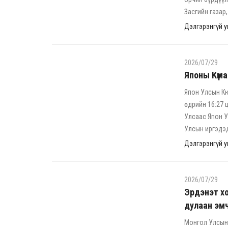
Засгийн газар
Дэлгэрэнгүй ун
2026/07/29
Японы Күма
Япон Улсын К
өдрийн 16:27 
Улсаас Япон У
Улсын иргэдэд
Дэлгэрэнгүй ун
2026/07/29
Эрдэнэт х
дулаан эмч
Монгол Улсын