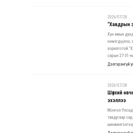
2026/07/28
"Хавдрын э
Хүн амын дунд
нэмэгдүүлэх, 
зорилготой "Х
сарын 27-31-н
Дэлгэрэнгүй ун
2026/07/28
Шүлхий өвч
эхэллээ
Монгол Улсад 
тавдугаар сар
шинжилгээгээр