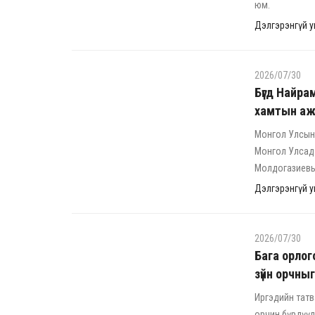
юм.
Дэлгэрэнгүй ун
2026/07/30
Бүгд Найра
хамтын ажи
Монгол Улсын
Монгол Улсад 
Молдогазиевыг
Дэлгэрэнгүй ун
2026/07/30
Бага орлог
зүйн орчныг 
Иргэдийн татв
орчин бүрдүүл