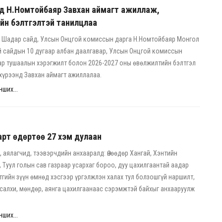
д Н.Номтойбаяр Завхан аймагт ажиллаж,
йн бэлтгэлтэй танилцлаа
 Шадар сайд, Улсын Онцгой комиссын дарга Н.Номтойбаяр Монгол
 сайдын 10 дугаар албан даалгавар, Улсын Онцгой комиссын
ар тушаалын хэрэгжилт болон 2026-2027 оны өвөлжилтийн бэлтгэл
хүрээнд Завхан аймагт ажиллалаа.
ших...
рт өдөртөө 27 хэм дулаан
, аялагчид, тээвэрчдийн анхааралд: Өнөөдөр Хангай, Хэнтийн
г, Туул голын сав газраар усархаг бороо, дуу цахилгаантай аадар
тгийн зүүн өмнөд хэсгээр үргэлжлэн халах тул болзошгүй наршилт,
г салхи, мөндөр, аянга цахилгаанаас сэрэмжтэй байхыг анхааруулж
ших...