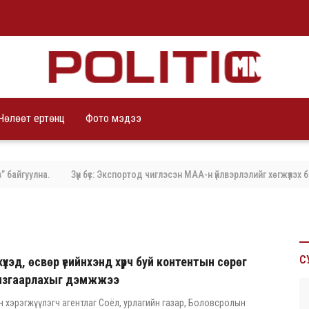
Чөлөөт ертөнц
Фото мэдээ
улна.
Зүүн бүс: Экспортод чиглэсэн МАА-н үйлвэрлэлийг хөгжүүлэх бодло
С
 хүүхэд, өсвөр үеийнхэнд хүрч буй контентын сөрөг
хязгаарлахыг дэмжжээ
н хэрэгжүүлэгч агентлаг Соёл, урлагийн газар, Боловсролын