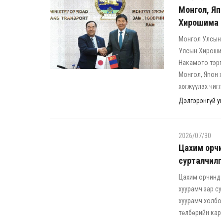
Монгол, Яп
Хирошима 
Монгол Улсын 
Улсын Хироши
Накамото тэрг
Монгол, Япон 
хөгжүүлэх чиг
Дэлгэрэнгүй ун
2026/07/30
Цахим орчи
сурталчил
Цахим орчинд 
хуурамч зар с
хуурамч холбо
төлбөрийн кар