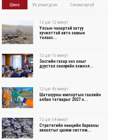
Шинэ
Их уншигдсан
Санамсаргүй
12 цаг 12 минут
Улсын чанартай хатуу
хучилттай авто замын
талаас...
12 цаг 15 минут
Засгийн газар энэ оныг
дуустал санхүүгийн хэмнэл...
12 цаг 45 минут
Шатахууны импортын гаалийн
албан татварыг 2027 о...
12 цаг 54 минут
Стратегийн нөөцийн барааны
хяналтыг цахим систем...