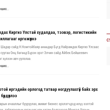
ших...
мдах Киргиз Улстай худалдаа, тээвэр, логистикийн
ллагааг өргөжүүлнэ
С
 Шадар сайд Н.Номтойбаяр өнөөдөр Бүгд Найрамдах Киргиз Улсаас
суугаа Онц бөгөөд Бүрэн эрхт Элчин сайд Айбек Бейшеевич
 хүлээн авч уулзлаа.
ших...
отой иргэдийн орлогод татвар ногдуулахгүй байх эрх
бүрдүүллээ
арын ачааллыг бууруулах, жижиг бизнес эрхлэгчдэд илүү ээлтэй
эх, тайлагналын хугацааг уян хатан болгохоор Монгол Улсын