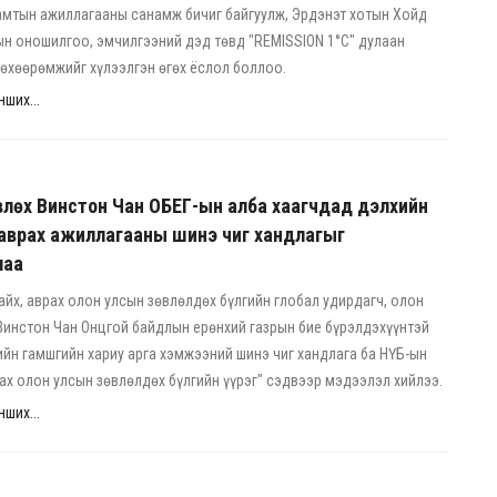
амтын ажиллагааны санамж бичиг байгуулж, Эрдэнэт хотын Хойд
н оношилгоо, эмчилгээний дэд төвд "REMISSION 1°C" дулаан
өхөөрөмжийг хүлээлгэн өгөх ёслол боллоо.
ших...
лөх Винстон Чан ОБЕГ-ын алба хаагчдад дэлхийн
 аврах ажиллагааны шинэ чиг хандлагыг
лаа
айх, аврах олон улсын зөвлөлдөх бүлгийн глобал удирдагч, олон
Винстон Чан Онцгой байдлын ерөнхий газрын бие бүрэлдэхүүнтэй
ийн гамшгийн хариу арга хэмжээний шинэ чиг хандлага ба НҮБ-ын
рах олон улсын зөвлөлдөх бүлгийн үүрэг" сэдвээр мэдээлэл хийлээ.
ших...