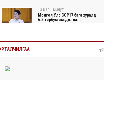
13 цаг 1 минут
Монгол Улс COP17 бага хуралд
6.5 тэрбум ам.долла...
13 цаг 5 минут
“Улаанбаатар трам” төсөл
УРТАЛЧИЛГАА
хэрэгжсэнээр жилд 4...
13 цаг 23 минут
Автомашины улсын дугаар
тэгш тоогоор төгссөн бол...
13 цаг 27 минут
Улаанбаатарт өдөртөө 29 хэм
дулаан
2026/08/05
Прокурорын байгууллага
өнгөрсөн долоо хоногт 29,...