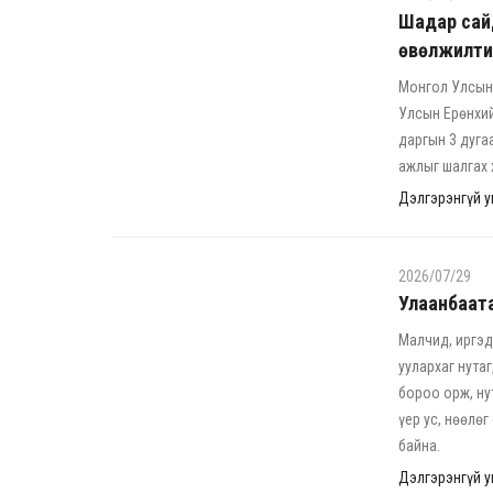
Шадар сай
өвөлжилти
Монгол Улсын
Улсын Ерөнхий
даргын 3 дуга
ажлыг шалгах 
Дэлгэрэнгүй ун
2026/07/29
Улаанбаата
Малчид, иргэд
уулархаг нута
бороо орж, ну
үер ус, нөөлө
байна.
Дэлгэрэнгүй ун