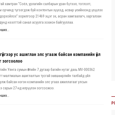
тай хамтран “Соёл, урлагийн салбарын уран бүтээл, тоглолт,
м орчинд түгээгдэж буй контентын хүүхэд, өсвөр үеийнхэнд үзүүлэх
дорхойлох” зорилгоор 21469 эцэг эх, асран хамгаалагч, харгалзан
унд нээлттэй санал асуулга зохион байгууллаа.
ших...
үйгээр ус ашиглан элс угааж байсан компанийн үйл
г зогсоолоо
мгийн Уянга сумын Өлтийн 7 дугаар багийн нутаг дахь MV-000362
гт малтмалын ашиглалтын тусгай зөвшөөрлийн талбайд үйл
улж байсан нэгэн компанийн элс угаах ажиллагааг улсын
э сарын 27-нд илрүүлэн зогсоожээ.
ших...
P