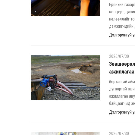
Ерөнхий газар
концерт, цахи
нөлөөллийг то
дэмжигчдийн д
Дэлгэрэнгүй ун
2026/07/30
Зөвшөөрөлг
ажиллагаа
Өвөрхангай ай
дугаартай аши
ажиллагаа яву
байцаагчид эн
Дэлгэрэнгүй ун
2026/07/30