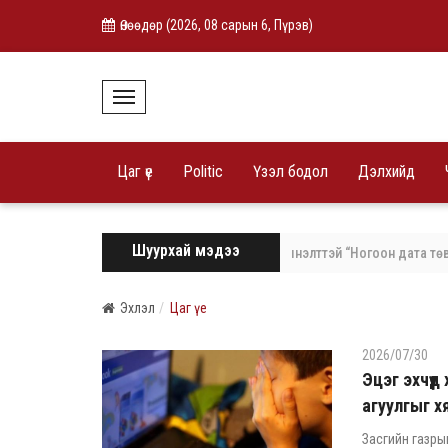
Өнөөдөр (
2026, 08 сарын 6, Пүрэв
)
T
o
g
g
l
Цаг үе
Politic
Үзэл бодол
Дэлхийд
e
N
a
v
i
Шуурхай мэдээ
Хиймэл оюунд суурилсан, эрчим хүчний хэмнэлттэй “Ногоон дата төв” байгу
g
a
t
i
Эхлэл
Цаг үе
o
n
2026/07/30
Эцэг эхчүүд
агуулгыг 
Засгийн газры