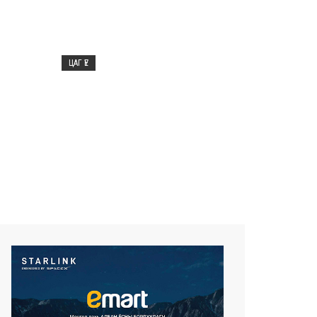
 лаг
сурталчилгааны дуудлага хийхийг
улна
хориглов
ЦАГ ҮЕ
2026/08/07
Нийтийн тээврийн Ч:19А
E-
чиглэлийн замналд түр
лна
хугацаагаар өөрчлөлт орууллаа