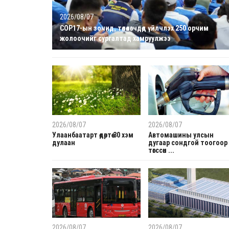
2026/08/07
COP17-ын зочид, төлөөлөгчдөд үйлчлэх 250 орчим
жолоочийг сургалтад хамруулжээ
2026/08/07
2026/08/07
Улаанбаатарт өдөртөө 30 хэм
Автомашины улсын
дулаан
дугаар сондгой тоогоор
төгссөн ...
2026/08/07
2026/08/07