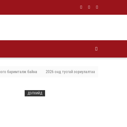
баримталж байна
2026 онд тусгай зориулалтаар агнах, барих амьтны то
ДЭЛХИЙД
2026/08/07
Францад иргэд рүү зөвшөөрөлгүй