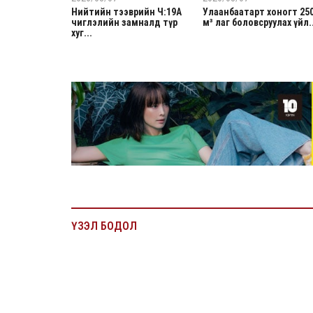
Нийтийн тээврийн Ч:19А
Улаанбаатарт хоногт 25
чиглэлийн замналд түр
м³ лаг боловсруулах үйл..
хуг...
ҮЗЭЛ БОДОЛ