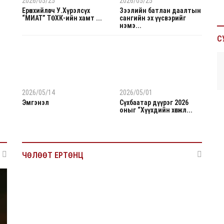
2026/05/25
2026/05/25
Ерөнхийлөгч У.Хүрэлсүх
Зээлийн батлан даалтын
“МИАТ” ТӨХК-ийн хамт ...
сангийн эх үүсвэрийг
нэмэ...
С
2026/05/14
2026/05/01
Эмгэнэл
Сүхбаатар дүүрэг 2026
оныг “Хүүхдийн хөгжл...
ЧӨЛӨӨТ ЕРТӨНЦ
2026/05/12