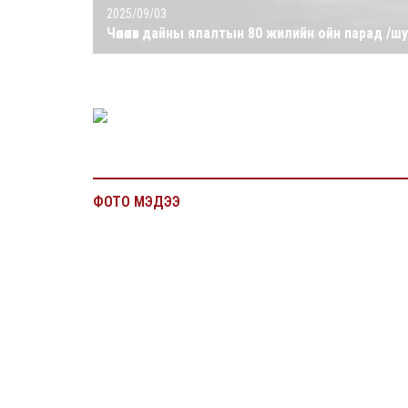
2025/09/03
Чөлөөлөх дайны ялалтын 80 жилийн ойн парад /ш
ФОТО МЭДЭЭ