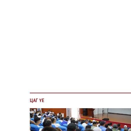
2026/08/07
COP17-ын зочид, төлөөлөгчдөд үйлчлэх 250 о
хамруулжээ
ЦАГ ҮЕ