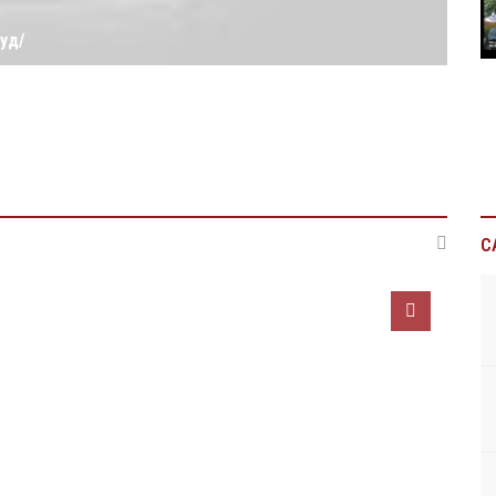
ууд/
С