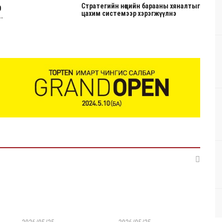
Стратегийн нөөцийн барааны хяналтыг
0
цахим системээр хэрэгжүүлнэ
.