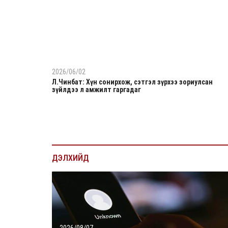
2026/06/02
Л.Чинбат: Хүн сонирхож, сэтгэл зүрхээ зориулсан
зүйлдээ л амжилт гаргадаг
ДЭЛХИЙД
2026/08/07