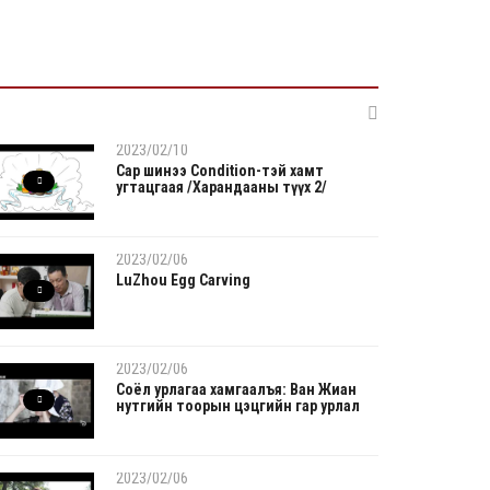
2026/08/06
Автомашины улсын дугаар тэгш тоогоор
төгссөн бол...
2026/08/06
Улаанбаатарт өдөртөө 29 хэм дулаан
2023/02/10
2026/08/05
Сар шинээ Condition-тэй хамт
Прокурорын байгууллага өнгөрсөн долоо
угтацгаая /Харандааны түүх 2/
хоногт 29,...
2026/08/05
2023/02/06
Тэгш, сондгойгоор замын хөдөлгөөнд оролцох
LuZhou Egg Carving
зохиц...
2026/08/05
Тэгш, сондгойгоор хөдөлгөөнд оролцуулах
2023/02/06
зохицуул...
Соёл урлагаа хамгаалъя: Ван Жиан
нутгийн тоорын цэцгийн гар урлал
2026/08/05
Усны ослоор 59 хүн амь насаа алджээ
2023/02/06