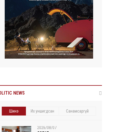
OLITIC NEWS
Шинэ
Их уншигдсан
Санамсаргүй
2026/08/07