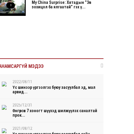
My China Surprise: Хятадын ”Эв
зохицол ба ялгаатай” гэх ү...
АНАМСАРГҮЙ МЭДЭЭ
2022/08/11
Үс шинээр үргээлгэх буюу засуулбал эд, мал
арвид...
2025/12/31
Өнгөрсөн 7 хоногт шүүхэд шилжүүлэх саналтай
прок...
2021/08/12
Үс шинээр үргээлгэх буюу засуулбал сайн