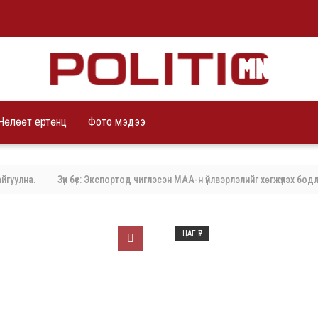
Чөлөөт ертөнц
Фото мэдээ
а.
Зүүн бүс: Экспортод чиглэсэн МАА-н үйлвэрлэлийг хөгжүүлэх бодлого 
ЦАГ ҮЕ
2026/08/07