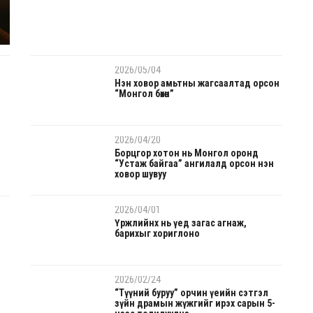
"Улаанбаатар марафон 2026" олон улсын гүйлт
эхлэхэд 11 хоног үлдлээ
2026/05/04
Нэн ховор амьтны жагсаалтад орсон
“Монгол бөхөн”
2026/04/20
Борцгор хотон нь Монгол оронд
“Устаж байгаа” ангилалд орсон нэн
ховор шувуу
2026/04/01
Үржлийнх нь үед загас агнаж,
барихыг хориглоно
2026/02/24
“Түүний буруу” орчин үеийн сэтгэл
зүйн драмын жүжгийг ирэх сарын 5-