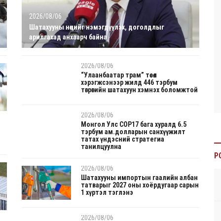
2026/08/06
Шатахууны нөөцийг нэмэгдүүлэх, доголдлыг
арилгахад анхаарч байна
2026/08/06
“Улаанбаатар трам” төсөл
хэрэгжсэнээр жилд 446 тэрбум
төгрөгийн шатахуун хэмнэх боломжтой
2026/08/06
Монгол Улс COP17 бага хуралд 6.5
тэрбум ам.долларын санхүүжилт
татах үндэсний стратегиа
танилцуулна
P
2026/08/06
Шатахууны импортын гаалийн албан
татварыг 2027 оны хоёрдугаар сарын
1 хүртэл тэглэнэ
2026/08/06