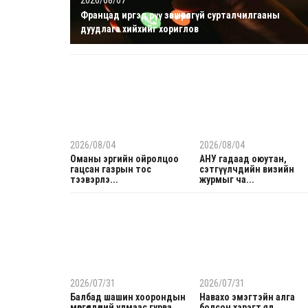
Францад иргэд рүү зөвшөөрөлгүй сурталчилгааны
дуудлага хийхийг хориглов
2026/08/04
2026/08/04
Оманы эргийн ойролцоо
АНУ гадаад оюутан,
гацсан газрын тос
сэтгүүлчдийн визийн
тээвэрлэ...
журмыг ча...
2026/07/31
2026/07/31
Балбад шашин хоорондын
Навахо эмэгтэйн алга
мөргөлдөөний улмаас гурва...
болсон хэрэгт ял