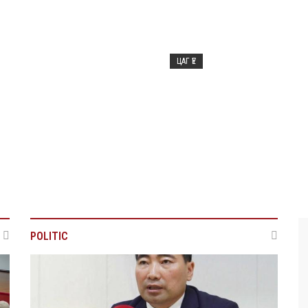
Улаанбаатарт хоногт 250 м³
боловсруулах үйлдвэр байгу
ЦАГ ҮЕ
2026/08/07
рчим жолоочийг сургалтад
Нэгдүгээр ангийн элсэлтийг 
Mongolia-аар зохион байгуу
POLITIC