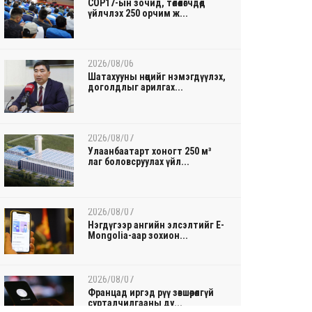
COP17-ын зочид, төлөөлөгчдөд
үйлчлэх 250 орчим ж...
2026/08/06
Шатахууны нөөцийг нэмэгдүүлэх,
доголдлыг арилгах...
2026/08/07
Улаанбаатарт хоногт 250 м³
лаг боловсруулах үйл...
2026/08/07
Нэгдүгээр ангийн элсэлтийг E-
Mongolia-аар зохион...
2026/08/07
Францад иргэд рүү зөвшөөрөлгүй
сурталчилгааны ду...