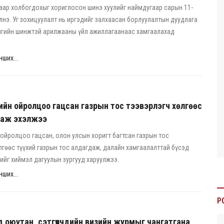
аар холбогдохыг хориглосон шинэ хуулийг наймдугаар сарын 11-
лнэ. Уг зохицуулалт нь иргэдийг залхаасан борлуулалтын дуудлага
нгийн шинжтэй арилжааны үйл ажиллагаанаас хамгаалахад
ших...
йн ойролцоо гацсан газрын тос тээвэрлэгч хөлгөөс
даж эхэлжээ
ойролцоо гацсан, олон улсын хоригт багтсан газрын тос
лгөөс түүхий газрын тос алдагдаж, далайн хамгаалалттай бүсэд
ийг хиймэл дагуулын зургууд харуулжээ.
ших...
P
 оюутан, сэтгүүлчдийн визийн журмыг чангатгана