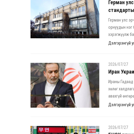
Герман улс
стандарты
Герман улс эр
орнуудын нэг 
хэрэгжүүлж ба
Дэлгэрэнгүй ун
2026/07/27
Иран Украи
Ираны Гадаад 
хөлөг халдлаг
авахгүй өнгөр
Дэлгэрэнгүй ун
2026/07/27