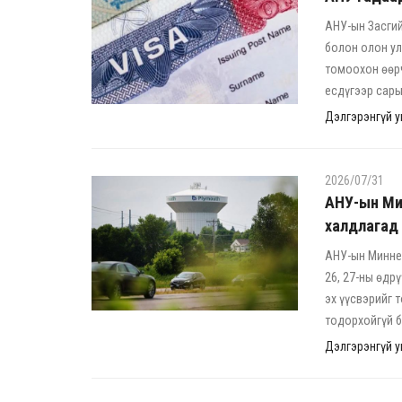
АНУ-ын Засги
болон олон у
томоохон өөрч
есдүгээр сары
Дэлгэрэнгүй ун
2026/07/31
АНУ-ын Ми
халдлагад
АНУ-ын Минне
26, 27-ны өдр
эх үүсвэрийг 
тодорхойгүй б
Дэлгэрэнгүй ун