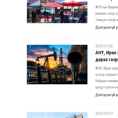
АНУ-ын Вашин
улмаас хоёр х
тэмцэх газар 
Дэлгэрэнгүй ун
2026/07/28
АНУ, Иран 
дараа газр
АНУ, Иран хар
зээлд газрын 
байдал намжиж
үүнд голлон н
Дэлгэрэнгүй ун
2026/07/27