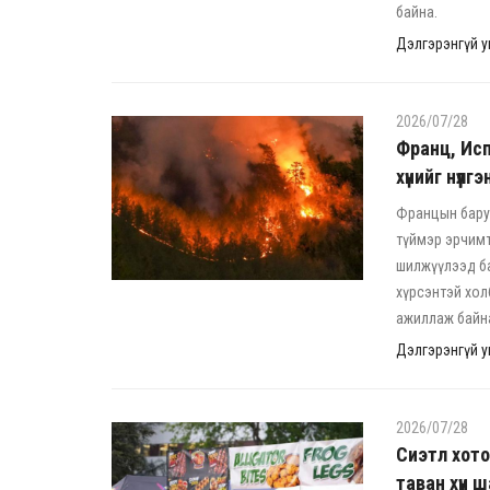
байна.
Дэлгэрэнгүй ун
2026/07/28
Франц, Исп
хүнийг нүүл
Францын баруу
түймэр эрчимт
шилжүүлээд б
хүрсэнтэй хо
ажиллаж байн
Дэлгэрэнгүй ун
2026/07/28
Сиэтл хото
таван хүн 