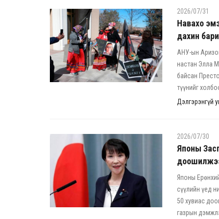
2026/07/31
Навахо эмэ
дахин бар
АНУ-ын Аризо
настан Элла М
байсан Престо
түүнийг холбо
Дэлгэрэнгүй ун
2026/07/30
Японы Засг
доошилжэ
Японы Ерөнхий
сүүлийн үед н
50 хувиас доо
газрын дэмжлэ