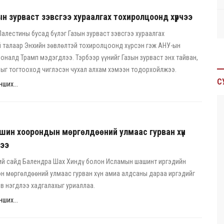
н зурваст зэвсгээ хураалгах тохиролцоонд хүрчээ
алестины бусад бүлэг Газын зурваст зэвсгээ хураалгах
 талаар Энхийн зөвлөлтэй тохиролцоонд хүрсэн гэж АНУ-ын
оналд Трамп мэдэгдлээ. Тэрбээр үүнийг Газын зурваст энх тайван,
ыг тогтооход чиглэсэн чухал алхам хэмээн тодорхойлжээ.
С
ших...
шин хоорондын мөргөлдөөний улмаас гурван хүн
ээ
ий сайд Балендра Шах Хиндү болон Исламын шашинт иргэдийн
н мөргөлдөөний улмаас гурван хүн амиа алдсаны дараа иргэдийг
эв нэгдлээ хадгалахыг уриаллаа.
ших...