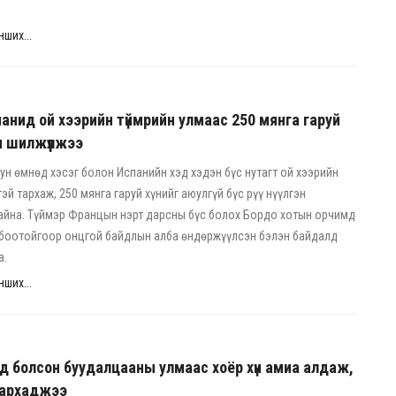
ших...
анид ой хээрийн түймрийн улмаас 250 мянга гаруй
гэн шилжүүлжээ
н өмнөд хэсэг болон Испанийн хэд хэдэн бүс нутагт ой хээрийн
эй тархаж, 250 мянга гаруй хүнийг аюулгүй бүс рүү нүүлгэн
айна. Түймэр Францын нэрт дарсны бүс болох Бордо хотын орчимд
лбоотойгоор онцгой байдлын алба өндөржүүлсэн бэлэн байдалд
а.
ших...
д болсон буудалцааны улмаас хоёр хүн амиа алдаж,
шархаджээ