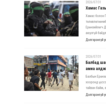
2026/07/31
Хамас Газы
Хамас болон П
төлөвлөгөөний
Ерөнхийлөгч Д
аюулгүй байдл
Дэлгэрэнгүй ун
2026/07/31
Балбад ша
амиа алдж
Балбын Ерөнх
хооронд үүссэ
тайван байж, 
Дэлгэрэнгүй ун