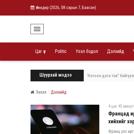
Өнөөдөр (
2026, 08 сарын 7, Баасан
)
T
o
g
g
l
Цаг үе
Politic
Үзэл бодол
Дэлхийд
e
N
a
v
i
Шуурхай мэдээ
нд суурилсан, эрчим хүчний хэмнэлттэй “Ногоон дата төв” байгуулна.
g
a
t
i
Эхлэл
Дэлхийд
o
n
4 цаг 45 минут
Францад ир
хийхийг хо
Франц улс ирг