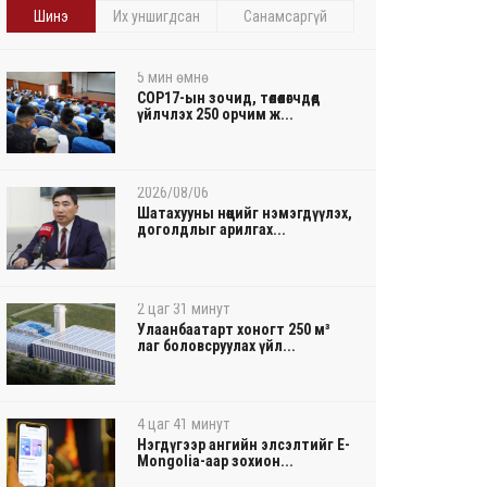
Шинэ
Их уншигдсан
Санамсаргүй
5 мин өмнө
COP17-ын зочид, төлөөлөгчдөд
үйлчлэх 250 орчим ж...
2026/08/06
Шатахууны нөөцийг нэмэгдүүлэх,
доголдлыг арилгах...
2 цаг 31 минут
Улаанбаатарт хоногт 250 м³
лаг боловсруулах үйл...
4 цаг 41 минут
Нэгдүгээр ангийн элсэлтийг E-
Mongolia-аар зохион...