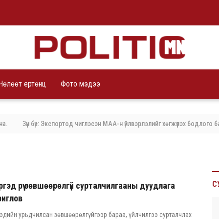
Чөлөөт ертөнц
Фото мэдээ
Зүүн бүс: Экспортод чиглэсэн МАА-н үйлвэрлэлийг хөгжүүлэх бодлого баримта
С
гэд рүү зөвшөөрөлгүй сурталчилгааны дуудлага
риглов
эдийн урьдчилсан зөвшөөрөлгүйгээр бараа, үйлчилгээ сурталчлах