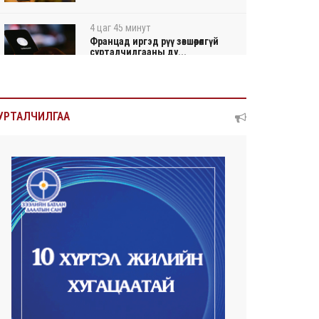
4 цаг 45 минут
Францад иргэд рүү зөвшөөрөлгүй
сурталчилгааны ду...
4 цаг 49 минут
Нийтийн тээврийн Ч:19А
УРТАЛЧИЛГАА
чиглэлийн замналд түр хуг...
4 цаг 52 минут
Автомашины улсын дугаар
сондгой тоогоор төгссөн ...
4 цаг 56 минут
Улаанбаатарт өдөртөө 30 хэм
дулаан
2026/08/06