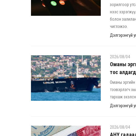
зорилгоор утс
нээс хэрэгжүү
болон залила
чиглэжээ.
Дэлгэрэнгүй ун
2026/08/04
Оманы эрги
тос алдаг
Оманы эргийн 
тээвэрлэгч хө
тархаж эхэлсн
Дэлгэрэнгүй ун
2026/08/04
АНУ гадаад