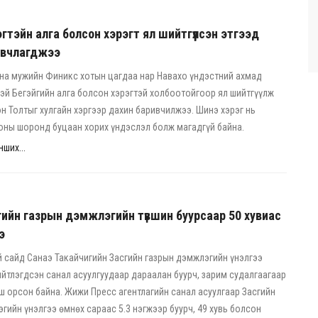
гтэйн алга болсон хэрэгт ял шийтгүүлсэн этгээд
ивчлагджээ
на мужийн Финикс хотын цагдаа нар Навахо үндэстний ахмад
эй Бегэйгийн алга болсон хэрэгтэй холбоотойгоор ял шийтгүүлж
н Толтыг хулгайн хэргээр дахин баривчилжээ. Шинэ хэрэг нь
оны шоронд буцаан хорих үндэслэл болж магадгүй байна.
ших...
ийн газрын дэмжлэгийн түвшин буурсаар 50 хувиас
э
 сайд Санаэ Такайчигийн Засгийн газрын дэмжлэгийн үнэлгээ
ийтлэгдсэн санал асуулгуудаар дараалан буурч, зарим судалгаагаар
ш орсон байна. Жижи Пресс агентлагийн санал асуулгаар Засгийн
гийн үнэлгээ өмнөх сараас 5.3 нэгжээр буурч, 49 хувь болсон