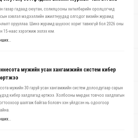
йн газар гадаад оюутан, солилцооны хөтөлбөрийн оролцогчид
лсын хэвлэл мэдээллийн ажилтнуудад олгодог визийн журамд
лөлт орууллаа. Шинэ журамд шүүхээс хориг тавихгүй бол 2026 оны
н 15-наас хэрэгжиж эхлэх юм.
ших...
ннесота мужийн усан хангамжийн систем кибер
 өртжээ
сота мужийн 30 гаруй усан хангамжийн систем долоодугаар сарын
үүдэд кибер халдлагад өртжээ. Холбооны мөрдөх товчоо халдлагын
тогтоохоор шалгаж байгаа боловч хэн үйлдсэн нь одоогоор
айна.
ших...