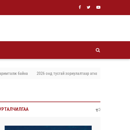
лж байна
2026 онд тусгай зориулалтаар агнах, барих амьтны тоо хэмж
УРТАЛЧИЛГАА