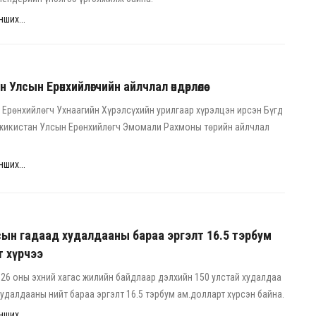
ших...
Улсын Ерөнхийлөгчийн айлчлал өндөрлөлөө
Ерөнхийлөгч Ухнаагийн Хүрэлсүхийн урилгаар хүрэлцэн ирсэн Бүгд
жикистан Улсын Ерөнхийлөгч Эмомали Рахмоны төрийн айлчлал
ших...
ын гадаад худалдааны бараа эргэлт 16.5 тэрбум
т хүрчээ
26 оны эхний хагас жилийн байдлаар дэлхийн 150 улстай худалдаа
худалдааны нийт бараа эргэлт 16.5 тэрбум ам.долларт хүрсэн байна.
ших...