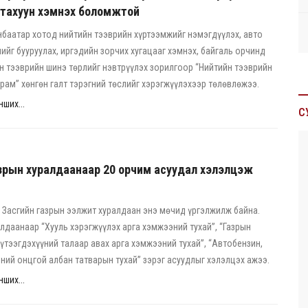
шатахуун хэмнэх боломжтой
баатар хотод нийтийн тээврийн хүртээмжийг нэмэгдүүлэх, авто
ийг бууруулах, иргэдийн зорчих хугацааг хэмнэх, байгаль орчинд
н тээврийн шинэ төрлийг нэвтрүүлэх зорилгоор “Нийтийн тээврийн
рам” хөнгөн галт тэрэгний төслийг хэрэгжүүлэхээр төлөвлөжээ.
ших...
С
зрын хуралдаанаар 20 орчим асуудал хэлэлцэж
Засгийн газрын ээлжит хуралдаан энэ мөчид үргэлжилж байна.
алдаанаар “Хууль хэрэгжүүлэх арга хэмжээний тухай”, “Газрын
үтээгдэхүүний талаар авах арга хэмжээний тухай”, “Автобензин,
ний онцгой албан татварын тухай” зэрэг асуудлыг хэлэлцэх ажээ.
ших...