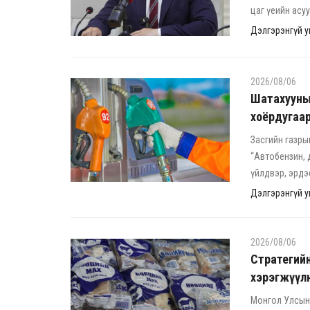
цаг үеийн асу
Дэлгэрэнгүй ун
2026/08/06
Шатахууны
хоёрдугаар
Засгийн газры
“Автобензин, 
үйлдвэр, эрдэ
Дэлгэрэнгүй ун
2026/08/06
Стратегийн
хэрэгжүүл
Монгол Улсын 