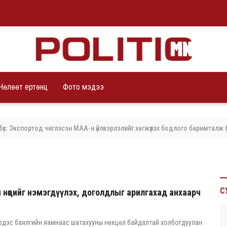
Чөлөөт ертөнц
Фото мэдээ
кспортод чиглэсэн МАА-н үйлвэрлэлийг хөгжүүлэх бодлого баримталж байна
С
нөөцийг нэмэгдүүлэх, доголдлыг арилгахад анхаарч
рдэс баялгийн яамнаас шатахууны нөхцөл байдалтай холбогдуулан