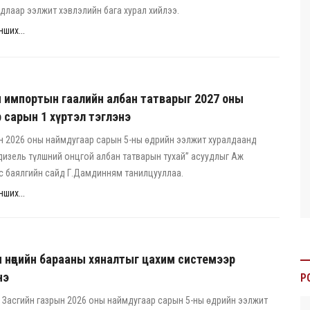
удлаар ээлжит хэвлэлийн бага хурал хийлээ.
ших...
 импортын гаалийн албан татварыг 2027 оны
 сарын 1 хүртэл тэглэнэ
н 2026 оны наймдугаар сарын 5-ны өдрийн ээлжит хуралдаанд
дизель түлшний онцгой албан татварын тухай” асуудлыг Аж
с баялгийн сайд Г.Дамдинням танилцууллаа.
ших...
 нөөцийн барааны хяналтыг цахим системээр
нэ
P
Засгийн газрын 2026 оны наймдугаар сарын 5-ны өдрийн ээлжит