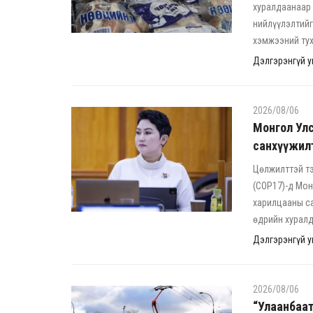
хуралдаанаар 
нийлүүлэлтийг
хэмжээний тух
Дэлгэрэнгүй ун
2026/08/06
Монгол Улс
санхүүжилт
Цөлжилттэй тэ
(COP17)-д Мон
харилцааны са
өдрийн хуралд
Дэлгэрэнгүй ун
2026/08/06
“Улаанбаат