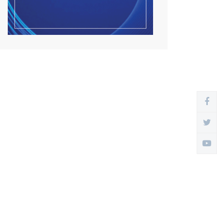
Улсын чанартай хатуу
хучилттай авто замын
талаас...
2026/08/06
Засгийн газар энэ оныг
дуустал санхүүгийн хэмнэл...
2026/08/06
Шатахууны импортын гаалийн
албан татварыг 2027 о...
2026/08/06
Стратегийн нөөцийн барааны
хяналтыг цахим систем...
2026/08/06
Монгол Улс COP17 бага хуралд
6.5 тэрбум ам.долла...