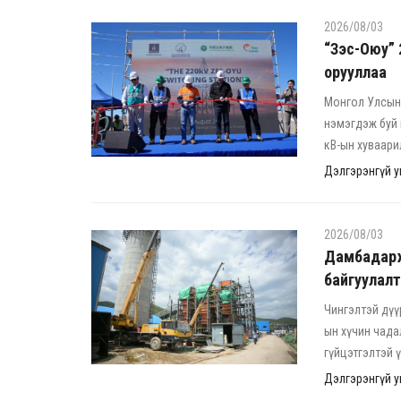
2026/08/03
“Зэс-Оюу”
орууллаа
Монгол Улсын 
нэмэгдэж буй 
кВ-ын хуваари
Дэлгэрэнгүй ун
2026/08/03
Дамбадарж
байгуулалт
Чингэлтэй дүү
ын хүчин чада
гүйцэтгэлтэй 
Дэлгэрэнгүй ун