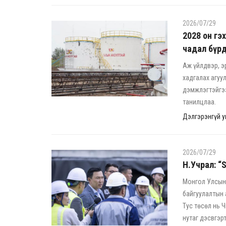
2026/07/29
2028 он гэ
чадал бүр
Аж үйлдвэр, э
хадгалах агуу
дэмжлэгтэйгээ
танилцлаа.
Дэлгэрэнгүй ун
2026/07/29
Н.Учрал: “
Монгол Улсын 
байгуулалтын 
Тус төсөл нь 
нутаг дэсвгэрт