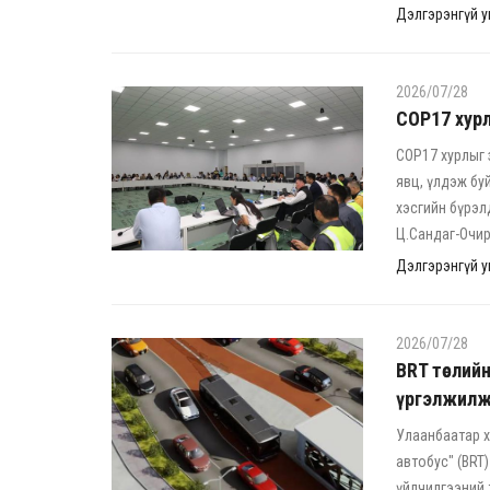
Дэлгэрэнгүй ун
2026/07/28
COP17 хурл
COP17 хурлыг 
явц, үлдэж бу
хэсгийн бүрэл
Ц.Сандаг-Очир
Дэлгэрэнгүй ун
2026/07/28
BRT төслий
үргэлжилж
Улаанбаатар х
автобус" (BRT
үйлчилгээний 