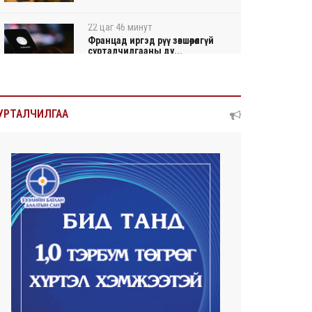
22 цаг 46 минут
Францад иргэд рүү зөвшөөрөлгүй
сурталчилгааны ду...
22 цаг 50 минут
Нийтийн тээврийн Ч:19А
УРТАЛЧИЛГАА
чиглэлийн замналд түр хуг...
22 цаг 53 минут
Автомашины улсын дугаар
сондгой тоогоор төгссөн ...
22 цаг 57 минут
Улаанбаатарт өдөртөө 30 хэм
дулаан
2026/08/06