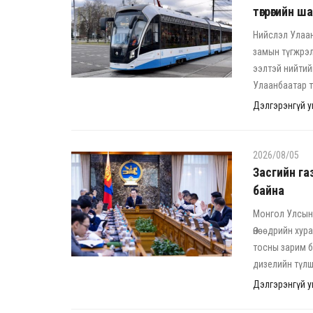
төгрөгийн 
Нийслэл Улаан
замын түгжрэл
ээлтэй нийтий
Улаанбаатар т
Дэлгэрэнгүй ун
2026/08/05
Засгийн га
байна
Монгол Улсын 
Өнөөдрийн хур
тосны зарим б
дизелийн түлш
Дэлгэрэнгүй ун