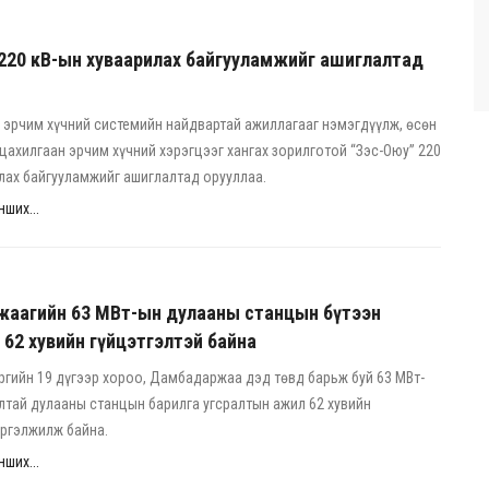
 220 кВ-ын хуваарилах байгууламжийг ашиглалтад
эрчим хүчний системийн найдвартай ажиллагааг нэмэгдүүлж, өсөн
цахилгаан эрчим хүчний хэрэгцээг хангах зорилготой “Зэс-Оюу” 220
лах байгууламжийг ашиглалтад орууллаа.
ших...
аагийн 63 МВт-ын дулааны станцын бүтээн
 62 хувийн гүйцэтгэлтэй байна
ргийн 19 дүгээр хороо, Дамбадаржаа дэд төвд барьж буй 63 МВт-
лтай дулааны станцын барилга угсралтын ажил 62 хувийн
үргэлжилж байна.
ших...