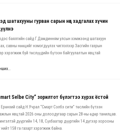
хэд шатахууны гурван сарын нөөц хадгалах хүчин
дүүлнэ
рдэс баялгийн сайд Г.Дамдинням улсын хэмжээнд шатахуун
лах, савны нөөцийг нэмэгдүүлэх чиглэлээр Засгийн газрын
р хэрэгжиж буй төслүүдийн бүтээн байгуулалтын явцтай
ших...
Smart Selbe City” зорилтот бүлэгтээ хүрэх ёстой
Ерөнхий сайд Н.Учрал “Смарт Сэлбэ сити” төслийн бүтээн
ажлын явцтай 2026 оны долоодугаар сарын 28-ны өдөр танилцав.
Чингэлтэй дүүргийн 14, 18, Сүхбаатар дүүргийн 14 дүгээр хорооны
 нийт 158 га газарт хэрэгжиж байна.