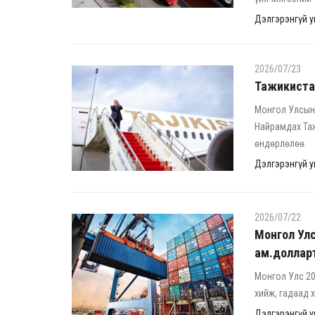
Дэлгэрэнгүй ун
2026/07/23
Тажикистан 
Монгол Улсын 
Найрамдах Та
өндөрлөлөө.
Дэлгэрэнгүй ун
2026/07/22
Монгол Улс
ам.доллар
Монгол Улс 20
хийж, гадаад 
Дэлгэрэнгүй ун