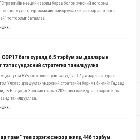
“Стратегийн нөөцийн зарим бараа болон хүнсний ногооны
 тогтворжуулах, хүртээмжийг сайжруулах чиглэлээр авах арга
ай” тогтоолыг баталлаа.
ших...
 COP17 бага хуралд 6.5 тэрбум ам.долларын
 татах үндэсний стратегиа танилцуулна
мцэх тухай НҮБ-ын конвенцын талуудын 17 дугаар бага хурал
гол Улсаас дэвшүүлэх үндэсний стратегийн баримт бичгийг Гадаад
йд Б.Батцэцэг Засгийн газрын 2026 оны наймдугаар сарын 5-ны
аанд танилцууллаа.
ших...
ар трам” төсөл хэрэгжсэнээр жилд 446 тэрбум