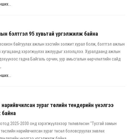
ших...
ын бэлтгэл 95 хувьтай үргэлжилж байна
зохион байгуулах ажлын хэсгийн ээлжит хурал болж, бэлтгэл ажлын
й хугацаанд хэрэгжүүлэх ажлуудыг хэлэлцлээ. Хуралдаанд ажлын
дэхүүнээс гадна Байгаль орчин, уур амьсгалын өөрчлөлтийн сайд
,
ших...
н нарийвчилсан зураг төслийн тендерийн үнэлгээ
 байна
отод 2025-2030 онд хэрэгжүүлэхээр төлөвлөсөн "Тусгай замын
) төслийн нарийвчилсан зураг төсөл боловсруулах зөвлөх
тендерийн үнэлгээ үргэлжилж байна.