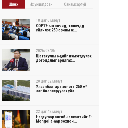
Шинэ
Их уншигдсан
Санамсаргүй
18 цаг 6 минут
COP17-ын зочид, төлөөлөгчдөд
үйлчлэх 250 орчим ж...
2026/08/06
Шатахууны нөөцийг нэмэгдүүлэх,
доголдлыг арилгах...
20 цаг 32 минут
Улаанбаатарт хоногт 250 м³
лаг боловсруулах үйл...
22 цаг 42 минут
Нэгдүгээр ангийн элсэлтийг E-
Mongolia-аар зохион...