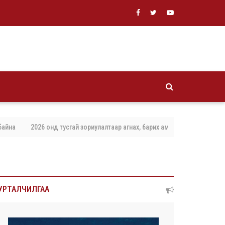
2026 онд тусгай зориулалтаар агнах, барих амьтны тоо хэмжээг баталла
УРТАЛЧИЛГАА