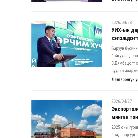
2026/04/28
УИХ-ын дар
хэлэлцүүлэ
Баруун бүсийн
байгуулагдсан
С.Бямбацогт о
сууриа илэрхи
Дэлгэрэнгүй ун
2026/04/27
Экспортолс
мянган тон
2025 оны гура
байдлаар урга