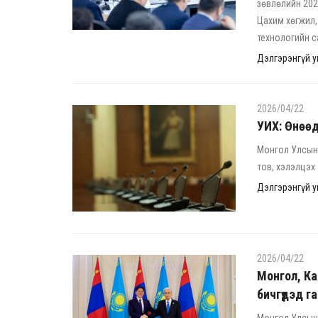
зөвлөлийн 202
Цахим хөгжил
технологийн с
Дэлгэрэнгүй ун
2026/04/22
УИХ: Өнөөд
Монгол Улсын 
тов, хэлэлцэх
Дэлгэрэнгүй ун
2026/04/22
Монгол, К
бичгүүдэд г