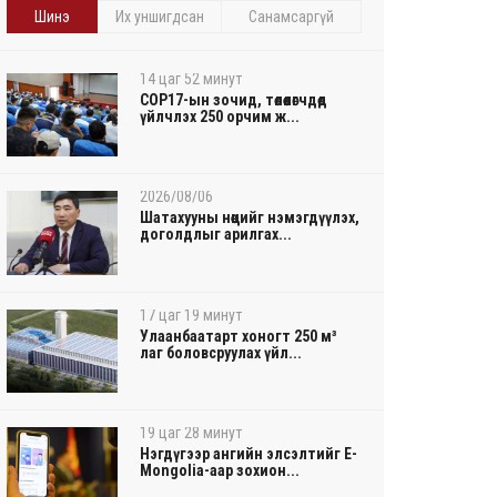
Шинэ
Их уншигдсан
Санамсаргүй
14 цаг 52 минут
COP17-ын зочид, төлөөлөгчдөд
үйлчлэх 250 орчим ж...
2026/08/06
Шатахууны нөөцийг нэмэгдүүлэх,
доголдлыг арилгах...
17 цаг 19 минут
Улаанбаатарт хоногт 250 м³
лаг боловсруулах үйл...
19 цаг 28 минут
Нэгдүгээр ангийн элсэлтийг E-
Mongolia-аар зохион...