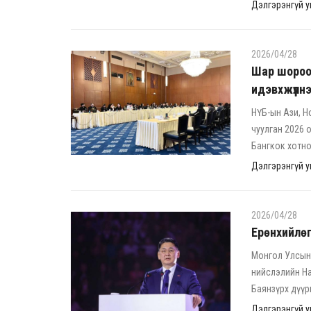
Дэлгэрэнгүй ун
2026/04/28
Шар шороон
идэвхжүүлн
НҮБ-ын Ази, Н
чуулган 2026 
Бангкок хотно
Дэлгэрэнгүй ун
2026/04/28
Ерөнхийлөгч
Монгол Улсын 
нийслэлийн На
Баянзүрх дүүр
Дэлгэрэнгүй ун