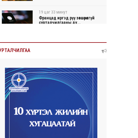
19 цаг 33 минут
Францад иргэд рүү зөвшөөрөлгүй
сурталчилгааны ду...
19 цаг 36 минут
Нийтийн тээврийн Ч:19А
УРТАЛЧИЛГАА
чиглэлийн замналд түр хуг...
19 цаг 39 минут
Автомашины улсын дугаар
сондгой тоогоор төгссөн ...
19 цаг 43 минут
Улаанбаатарт өдөртөө 30 хэм
дулаан
2026/08/06