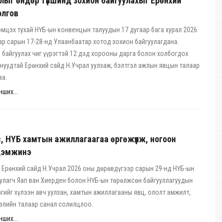
лыг өндөр түвшинд зохион байгуулахыг Ерөнхий
болгов
мцэх тухай НҮБ-ын конвенцын талуудын 17 дугаар бага хурал 2026
р сарын 17-28-нд Улаанбаатар хотод зохион байгуулагдана.
 байгуулах чиг үүрэгтэй 12 дэд хорооны дарга болон холбогдох
нуудтай Ерөнхий сайд Н.Учрал уулзаж, бэлтгэл ажлын явцын талаар
аа.
ших...
, НҮБ хамтын ажиллагаагаа өргөжүүлж, ногоон
дэмжинэ
Ерөнхий сайд Н.Учрал 2026 оны дөрөвдүгээр сарын 29-нд НҮБ-ын
улагч Яап ван Хиерден болон НҮБ-ын төрөлжсөн байгууллагуудын
гийг хүлээн авч уулзан, хамтын ажиллагааны явц, ололт амжилт,
элийн талаар санал солилцлоо.
ших...