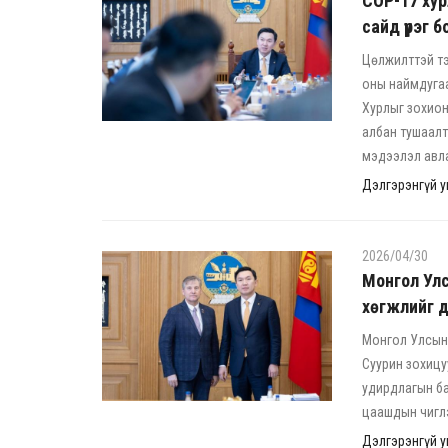
COP-17 хур
сайд үүрэг 
Цөлжилттэй тэ
оны наймдугаа
Хурлыг зохион
албан тушаалт
мэдээлэл авл
Дэлгэрэнгүй ун
2026/04/30
Монгол Улс
хөгжлийг 
Монгол Улсын 
Суурин зохицу
удирдлагын ба
цаашдын чигл
Дэлгэрэнгүй ун