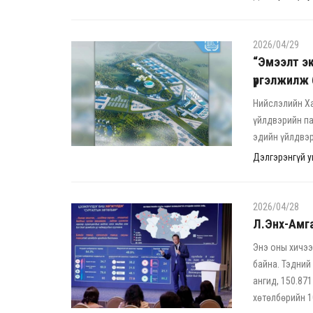
2026/04/29
“Эмээлт эк
үргэлжилж 
Нийслэлийн Ха
үйлдвэрийн па
эдийн үйлдвэр
Дэлгэрэнгүй ун
2026/04/28
Л.Энх-Амга
Энэ оны хичээ
байна. Тэдний 
ангид, 150.871
хөтөлбөрийн 1