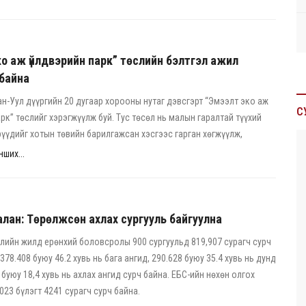
о аж үйлдвэрийн парк” төслийн бэлтгэл ажил
байна
н-Уул дүүргийн 20 дугаар хорооны нутаг дэвсгэрт “Эмээлт эко аж
С
рк” төслийг хэрэгжүүлж буй. Тус төсөл нь малын гаралтай түүхий
үүдийг хотын төвийн барилгажсан хэсгээс гарган хөгжүүлж,
ших...
лан: Төрөлжсөн ахлах сургууль байгуулна
лийн жилд ерөнхий боловсролы 900 сургуульд 819,907 сурагч сурч
378.408 буюу 46.2 хувь нь бага ангид, 290.628 буюу 35.4 хувь нь дунд
 буюу 18,4 хувь нь ахлах ангид сурч байна. ЕБС-ийн нөхөн олгох
023 бүлэгт 4241 сурагч сурч байна.