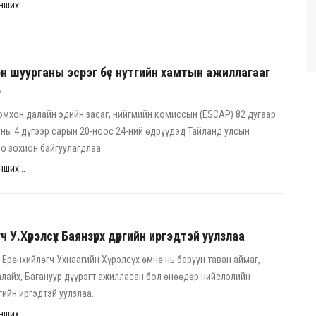
ших...
 шуурганы эсрэг бүс нутгийн хамтын ажиллагааг
э
омхон далайн эдийн засаг, нийгмийн комиссын (ESCAP) 82 дугаар
оны 4 дүгээр сарын 20-ноос 24-ний өдрүүдэд Тайланд улсын
о зохион байгуулагдлаа.
ших...
 У.Хүрэлсүх Баянзүрх дүүргийн иргэдтэй уулзлаа
Ерөнхийлөгч Ухнаагийн Хүрэлсүх өмнө нь баруун таван аймаг,
лайх, Багануур дүүрэгт ажилласан бол өнөөдөр нийслэлийн
гийн иргэдтэй уулзлаа.
ших...