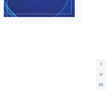
Улсын чанартай хатуу
хучилттай авто замын
талаас...
2026/08/06
Засгийн газар энэ оныг
дуустал санхүүгийн хэмнэл...
2026/08/06
Шатахууны импортын гаалийн
албан татварыг 2027 о...
2026/08/06
Стратегийн нөөцийн барааны
хяналтыг цахим систем...
2026/08/06
Монгол Улс COP17 бага хуралд
6.5 тэрбум ам.долла...