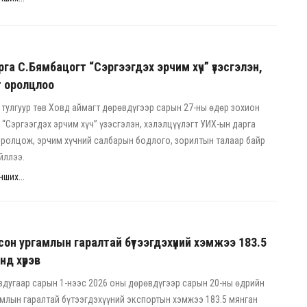
га С.Бямбацогт “Сэргээгдэх эрчим хүч” үзэсгэлэн,
гт оролцлоо
 тулгуур төв Ховд аймагт дөрөвдүгээр сарын 27-ны өдөр зохион
 “Сэргээгдэх эрчим хүч” үзэсгэлэн, хэлэлцүүлэгт УИХ-ын дарга
ролцож, эрчим хүчний салбарын бодлого, зорилтын талаар байр
йллээ.
ших...
он ургамлын гаралтай бүтээгдэхүүний хэмжээ 183.5
нд хүрэв
вдугаар сарын 1-нээс 2026 оны дөрөвдүгээр сарын 20-ны өдрийн
млын гаралтай бүтээгдэхүүний экспортын хэмжээ 183.5 мянган