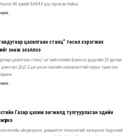
 Үүнээс 86 хувийг БНХАУ руу гаргасан байна.
ших...
авдугаар цахилгаан станц” төсөл хэрэгжих
сийг зөөж эхэллээ
угаар цахилгаан станц”-ыг нийслэлийн Баянгол дүүргийн 20 дугаар
 дэвсгэрт ДЦС-2-ын үнсэн сангийн зориулалттай газрыг түшиглэн
 барина.
ших...
асгийн Газар цахим хөгжилд тулгуурласан эдийн
жүүлнэ
хнологийн үйлдвэрлэл, дэвшилтэт технологийг хөгжүүлэх Үндэсний