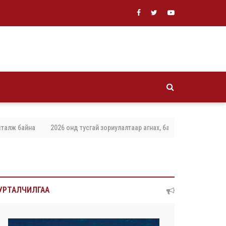
йна
2026 онд тусгай зориулалтаар агнах, барих амьтны тоо хэмжээг б
УРТАЛЧИЛГАА