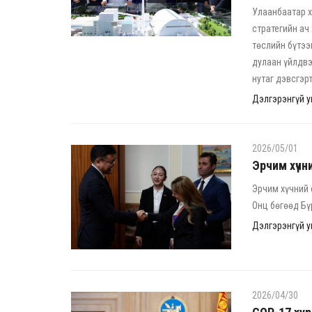
Улаанбаатар х
стратегийн ач
төслийн бүтээ
дулаан үйлдвэ
нутаг дэвсгэр
Дэлгэрэнгүй ун
2026/05/01
Эрчим хүчн
Эрчим хүчний 
Онц бөгөөд Бү
Дэлгэрэнгүй ун
2026/04/30