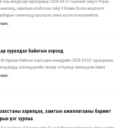
6 оны анхдугаар хуралдаанд /2026-04-21/ Ерөнхий сайд Н.Учрал,
, инновац, харилцаа холбооны сайд Ч.Номин болон мэдээлэл
албарын төлөөллүүд оролцож санал хүсэлтээ илэрхийлэв.
ших...
өр хуралдах байнгын хороод
Их Хурлын байнгын хороодын өнөөдрийн /2026.04.22/ хуралдааны
 асуудлууд, хэлэлцүүлгийн талаар та бүхэнд танилцуулж байна.
ших...
азахстаны харилцаа, хамтын ажиллагааны баримт
арын үсэг зурлаа