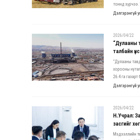
тоннд хүрчээ.
Дэлгэрэнгүй ун
2026/04/22
“Дулааны т
талбайн үн
“Дулааны тавд
хорооны нутаг
26.4 га газарт
Дэлгэрэнгүй ун
2026/04/22
Н.Учрал: З
засгийг хөг
Мэдээллийн те