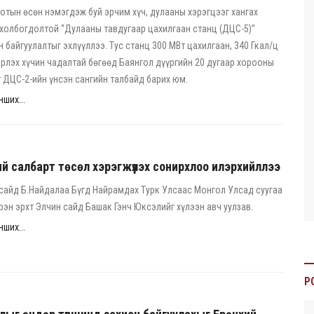
отын өсөн нэмэгдэж буй эрчим хүч, дулааны хэрэгцээг хангах
 холбогдолтой “Дулааны тавдугаар цахилгаан станц (ДЦС-5)”
н байгуулалтыг эхлүүллээ. Тус станц 300 МВт цахилгаан, 340 Гкал/ц
рлэх хүчин чадалтай бөгөөд Баянгол дүүргийн 20 дугаар хорооны
т ДЦС-2-ийн үнсэн сангийн талбайд барих юм.
ших...
ий салбарт төсөл хэрэгжүүлэх сонирхлоо илэрхийллээ
сайд Б.Найдалаа Бүгд Найрамдах Турк Улсаас Монгол Улсад суугаа
рэн эрхт Элчин сайд Башак Гэнч Юксэлийг хүлээн авч уулзав.
ших...
P