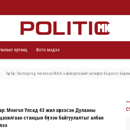
Чөлөөт ертөнц
Фото мэдээ
бүс: Экспортод чиглэсэн МАА-н үйлвэрлэлийг хөгжүүлэх бодлого баримталж ба
С
р: Монгол Улсад 43 жил хүлээсэн Дулааны
цахилгаан станцын бүтээн байгуулалтыг албан
ллээ