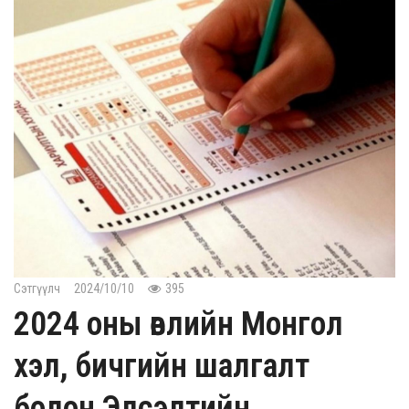
Сэтгүүлч
2024/10/10
395
2024 оны өвлийн Монгол
хэл, бичгийн шалгалт
болон Элсэлтийн