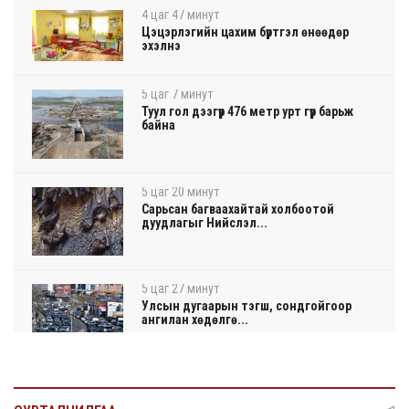
4 цаг 47 минут
Цэцэрлэгийн цахим бүртгэл өнөөдөр
эхэлнэ
5 цаг 7 минут
Туул гол дээгүүр 476 метр урт гүүр барьж
байна
5 цаг 20 минут
Сарьсан багваахайтай холбоотой
дуудлагыг Нийслэл...
5 цаг 27 минут
Улсын дугаарын тэгш, сондгойгоор
ангилан хөдөлгө...
5 цаг 33 минут
Нарантуул, Дүнжингарав, Шинэ 100 айл