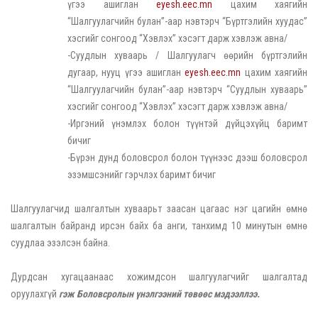
үгээ ашиглан
eyesh.eec.mn
цахим хаягийн
“Шалгуулагчийн булан”-аар нэвтэрч “Бүртгэлийн хуудас”
хэсгийг сонгоод “Хэвлэх” хэсэгт дарж хэвлэж авна/
-Суудлын хуваарь / Шалгуулагч өөрийн бүртгэлийн
дугаар, нууц үгээ ашиглан
eyesh.eec.mn
цахим хаягийн
“Шалгуулагчийн булан”-аар нэвтэрч “Суудлын хуваарь”
хэсгийг сонгоод “Хэвлэх” хэсэгт дарж хэвлэж авна/
-Иргэний үнэмлэх болон түүнтэй дүйцэхүйц баримт
бичиг
-Бүрэн дунд боловсрол болон түүнээс дээш боловсрол
эзэмшсэнийг гэрчлэх баримт бичиг
Шалгуулагчид шалгалтын хуваарьт заасан цагаас нэг цагийн өмнө
шалгалтын байранд ирсэн байх ба анги, танхимд 10 минутын өмнө
суудлаа эзэлсэн байна.
Дурдсан хугацаанаас хожимдсон шалгуулагчийг шалгалтад
оруулахгүй
гэж Боловсролын үнэлгээний төвөөс мэдээллээ.