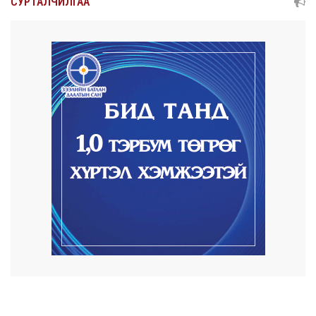
СУРТАЛЧИЛГАА
худалдааны ...
5 цаг 36 минут
КОП17-д ажиллах онцгой байдлын
бүрэлдэхүүн хамта...
5 цаг 44 минут
Улаанбаатарт өдөртөө 20 хэм дулаан
2026/08/07
COP17-ын зочид, төлөөлөгчдөд үйлчлэх
250 орчим ж...
2026/08/06
Шатахууны нөөцийг нэмэгдүүлэх,
доголдлыг арилгах...