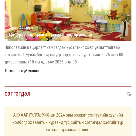
4 цаг 47 минут
Цэцэрлэгийн цахим бүртгэл өнөөдөр эхэлнэ
Нийслэлийн цэцэрлэгт хамрагдах хүсэлтийг хоёр үе шаттайгаар
зохион байгуулах бөгөөд нэгдүгээр шатны бүртгэлийг 2026 оны 08
дугаар сарын 10-ны өдрөөс 2026 оны 08...
Дэлгэрэнгүй унших...
СЭТГЭГДЭЛ
АНХААРУУЛГА: УИХ-ын 2024 оны ээлжит сонгуулийн хуулийн
холбогдох заалтын хүрээнд тус сайтын сэтгэгдэл хэсгийг түр
хугацаанд хаасан болно.