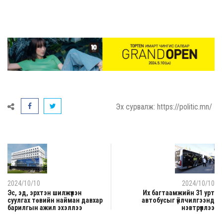
Эх сурвалж: https://politic.mn/
2024/10/10
2024/10/10
Эс, эд, эрхтэн шилжүүлэн
Их багтаамжийн 31 урт
суулгах төвийн найман давхар
автобусыг үйлчилгээнд
барилгын ажил эхэллээ
нэвтрүүллээ