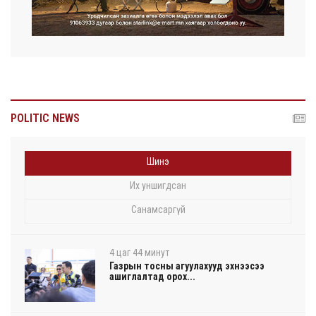
POLITIC NEWS
Шинэ
Их уншигдсан
Санамсаргүй
4 цаг 44 минут
Газрын тосны агуулахууд эхнээсээ
ашиглалтад орох...