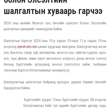
шалгалтын хуваарь гарчээ
2024 оны өвлийн Монгол хэл, бичгийн шалгалт болон Элсэлтийн
шалгалтын хуваарийг танилцуулж байна.
Шалгалтын бүртгэл 2024 оны 10-р сарын 10-наас 11-р сарын 10-ны
хооронд
eyesh.eec.mn
цахим хуудсаар явагдана. Шалгуулагчид англи
хэл, биологи, газар зүй, математик, монгол хэл, нийгэм судлал, орос
хэл, түүх, физик, хими зэрэг хичээлээс хоёроос дээш хичээл сонгох
бөгөөд бүртгэлийн хугацаанд хичээл сонголтоо хийж, төлбөрөө
төлснөөр бүртгэл баталгаажихыг анхаарна уу.
Шалгуулагчид шалгалтын байранд ирэхдээ дараах баримт бичгийг
бүрдүүлсэн байна.
-Бүртгэлийн хуудас /Таны бүртгэлийн хуудас QR кодоор
баталгаажсан байх тул өөрийн бүртгэлийн дугаар, нууц