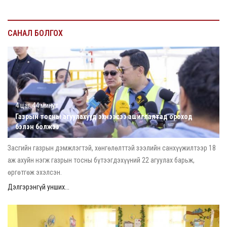
САНАЛ БОЛГОХ
4 цаг 44 минут
Газрын тосны агуулахууд эхнээсээ ашиглалтад ороход
бэлэн болжээ
Засгийн газрын дэмжлэгтэй, хөнгөлөлттэй зээлийн санхүүжилтээр 18
аж ахуйн нэгж газрын тосны бүтээгдэхүүний 22 агуулах барьж,
өргөтгөж эхэлсэн.
Дэлгэрэнгүй унших...