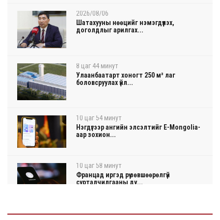
2026/08/06
Шатахууны нөөцийг нэмэгдүүлэх,
доголдлыг арилгах...
8 цаг 44 минут
Улаанбаатарт хоногт 250 м³ лаг
боловсруулах үйл...
10 цаг 54 минут
Нэгдүгээр ангийн элсэлтийг E-Mongolia-
аар зохион...
10 цаг 58 минут
Францад иргэд рүү зөвшөөрөлгүй
сурталчилгааны ду...
11 цаг 2 минут