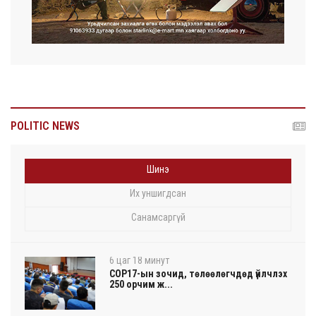
POLITIC NEWS
Шинэ
Их уншигдсан
Санамсаргүй
6 цаг 18 минут
COP17-ын зочид, төлөөлөгчдөд үйлчлэх
250 орчим ж...