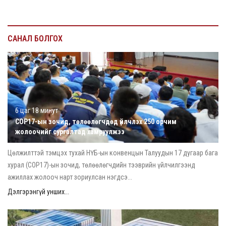
САНАЛ БОЛГОХ
6 цаг 18 минут
COP17-ын зочид, төлөөлөгчдөд үйлчлэх 250 орчим
жолоочийг сургалтад хамруулжээ
Цөлжилттэй тэмцэх тухай НҮБ-ын конвенцын Талуудын 17 дугаар бага
хурал (COP17)-ын зочид, төлөөлөгчдийн тээврийн үйлчилгээнд
ажиллах жолооч нарт зориулсан нэгдсэ...
Дэлгэрэнгүй унших...