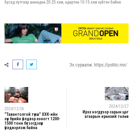
бусад нутгаар шөнөдөө 20-25 хэм, өдөртөө 10-15 хэм хүйтэн байна.
Эх сурвалж: https://politic.mn/
2024/12/27
2024/12/26
Ирэх нэгдүгээр сарын цаг
“Тавантолгой түлш” ХХК-ийн
агаарын ерөнхий төлөв
зүүн бүсийн үйлдвэр хоногт 1200-
1500 тонн бүтээгдэхүүн
үйлдвэрлэж байна