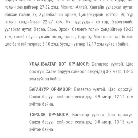
голын хөндийгөөр 27-32 хэм, Монгол-Алтай, Хангайн уулархаг нутаг,
Завхан голын эх, Хүрэнбэлчир орчим, Цэцэгнуурын хотгор, Эг, Үүр
голын хөндийгөөр 22-27 хэм, Их нууруудын хотгор, Хөвсгөлийн
уулархаг нутаг, Хараа, Ерөө, Орхон, Сэлэнгэ голын хөндийгөөр 18-23
хэм, говийн бүс нутгийн өмнөд хэсэг, Дорнод-Монголын тал болон
цас багатай газраар 5-10 хэм, бусад нутгаар 12-17 хэм хүйтэн байна.
УЛААНБААТАР ХОТ ОРЧМООР:
Багавтар үүлтэй. Цас
орохгүй. Салхи баруун хойноос секундэд 3-8 метр. 13-15
хэм хүйтэн байна.
БАГАНУУР ОРЧМООР:
Багавтар үүлтэй. Цас орохгүй.
Салхи баруун хойноос секундэд 4-9 метр. 12-14 хэм
хүйтэн байна.
ТЭРЭЛЖ ОРЧМООР:
Багавтар үүлтэй. Цас орохгүй.
Салхи баруун хойноос секундэд 3-8 метр. 13-15 хэм
хүйтэн байна.