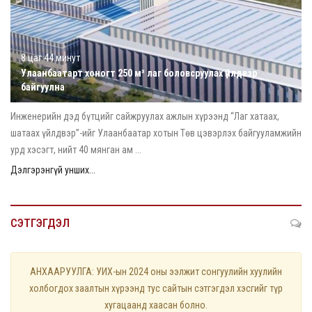
8 цаг 44 минут
Улаанбаатарт хоногт 250 м³ лаг боловсруулах үйлдвэр
байгуулна
Инженерийн дэд бүтцийг сайжруулах ажлын хүрээнд “Лаг хатаах,
шатаах үйлдвэр”-ийг Улаанбаатар хотын Төв цэвэрлэх байгууламжийн
урд хэсэгт, нийт 40 мянган ам ...
Дэлгэрэнгүй унших...
СЭТГЭГДЭЛ
АНХААРУУЛГА: УИХ-ын 2024 оны ээлжит сонгуулийн хуулийн
холбогдох заалтын хүрээнд тус сайтын сэтгэгдэл хэсгийг түр
хугацаанд хаасан болно.