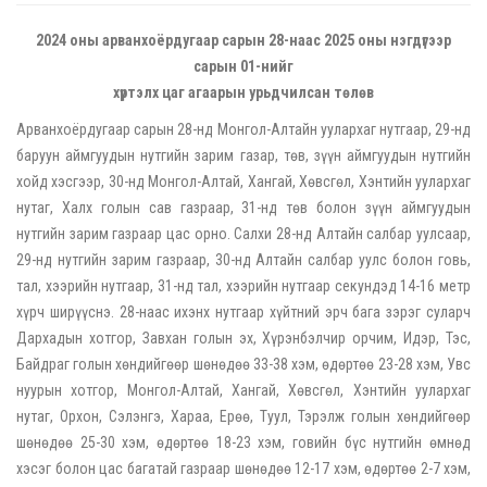
2024 оны арванхоёрдугаар сарын 28-наас 2025 оны нэгдүгээр
сарын 01-нийг
хүртэлх цаг агаарын урьдчилсан төлөв
Арванхоёрдугаар сарын 28-нд Монгол-Алтайн уулархаг нутгаар, 29-нд
баруун аймгуудын нутгийн зарим газар, төв, зүүн аймгуудын нутгийн
хойд хэсгээр, 30-нд Монгол-Алтай, Хангай, Хөвсгөл, Хэнтийн уулархаг
нутаг, Халх голын сав газраар, 31-нд төв болон зүүн аймгуудын
нутгийн зарим газраар цас орно. Салхи 28-нд Алтайн салбар уулсаар,
29-нд нутгийн зарим газраар, 30-нд Алтайн салбар уулс болон говь,
тал, хээрийн нутгаар, 31-нд тал, хээрийн нутгаар секундэд 14-16 метр
хүрч ширүүснэ. 28-наас ихэнх нутгаар хүйтний эрч бага зэрэг суларч
Дархадын хотгор, Завхан голын эх, Хүрэнбэлчир орчим, Идэр, Тэс,
Байдраг голын хөндийгөөр шөнөдөө 33-38 хэм, өдөртөө 23-28 хэм, Увс
нуурын хотгор, Монгол-Алтай, Хангай, Хөвсгөл, Хэнтийн уулархаг
нутаг, Орхон, Сэлэнгэ, Хараа, Ерөө, Туул, Тэрэлж голын хөндийгөөр
шөнөдөө 25-30 хэм, өдөртөө 18-23 хэм, говийн бүс нутгийн өмнөд
хэсэг болон цас багатай газраар шөнөдөө 12-17 хэм, өдөртөө 2-7 хэм,