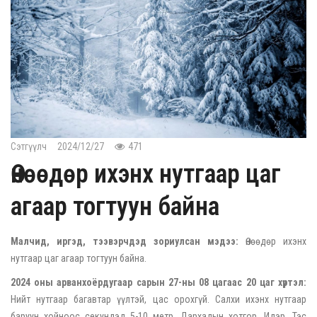
Сэтгүүлч
2024/12/27
471
Өнөөдөр ихэнх нутгаар цаг
агаар тогтуун байна
Малчид, иргэд, тээвэрчдэд зориулсан мэдээ:
Өнөөдөр ихэнх
нутгаар цаг агаар тогтуун байна.
2024 оны арванхоёрдугаар сарын 27-ны 08 цагаас 20 цаг хүртэл:
Нийт нутгаар багавтар үүлтэй, цас орохгүй. Салхи ихэнх нутгаар
баруун хойноос секундэд 5-10 метр. Дархадын хотгор, Идэр, Тэс