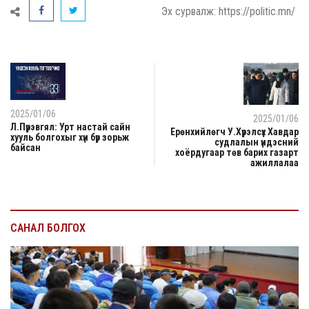
Эх сурвалж: https://politic.mn/
2025/01/06
2025/01/06
Л.Пүрэвгял: Урт настай сайн
Ерөнхийлөгч У.Хүрэлсүх Хавдар
хууль болгохыг хүн бүр зорьж
судлалын үндэсний
байсан
хоёрдугаар төв барих газарт
ажиллалаа
САНАЛ БОЛГОХ