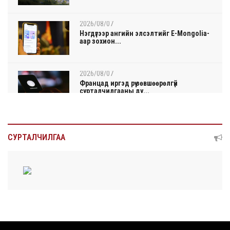
2026/08/07
Нэгдүгээр ангийн элсэлтийг E-Mongolia-
аар зохион...
2026/08/07
Францад иргэд рүү зөвшөөрөлгүй
сурталчилгааны ду...
2026/08/07
Нийтийн тээврийн Ч:19А чиглэлийн
СУРТАЛЧИЛГАА
замналд түр хуг...
2026/08/07
Автомашины улсын дугаар сондгой
тоогоор төгссөн ...