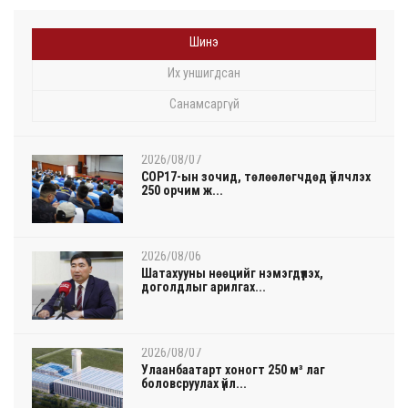
Шинэ
Их уншигдсан
Санамсаргүй
2026/08/07
COP17-ын зочид, төлөөлөгчдөд үйлчлэх
250 орчим ж...
2026/08/06
Шатахууны нөөцийг нэмэгдүүлэх,
доголдлыг арилгах...
2026/08/07
Улаанбаатарт хоногт 250 м³ лаг
боловсруулах үйл...