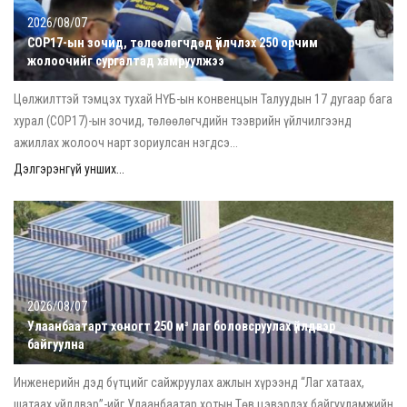
2026/08/07
COP17-ын зочид, төлөөлөгчдөд үйлчлэх 250 орчим
жолоочийг сургалтад хамруулжээ
Цөлжилттэй тэмцэх тухай НҮБ-ын конвенцын Талуудын 17 дугаар бага
хурал (COP17)-ын зочид, төлөөлөгчдийн тээврийн үйлчилгээнд
ажиллах жолооч нарт зориулсан нэгдсэ...
Дэлгэрэнгүй унших...
2026/08/07
Улаанбаатарт хоногт 250 м³ лаг боловсруулах үйлдвэр
байгуулна
Инженерийн дэд бүтцийг сайжруулах ажлын хүрээнд “Лаг хатаах,
шатаах үйлдвэр”-ийг Улаанбаатар хотын Төв цэвэрлэх байгууламжийн