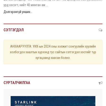
урд хэсэгт, нийт 40 мянган ам ...
Дэлгэрэнгүй унших...
СЭТГЭГДЭЛ
АНХААРУУЛГА: УИХ-ын 2024 оны ээлжит сонгуулийн хуулийн
холбогдох заалтын хүрээнд тус сайтын сэтгэгдэл хэсгийг түр
хугацаанд хаасан болно.
СУРТАЛЧИЛГАА