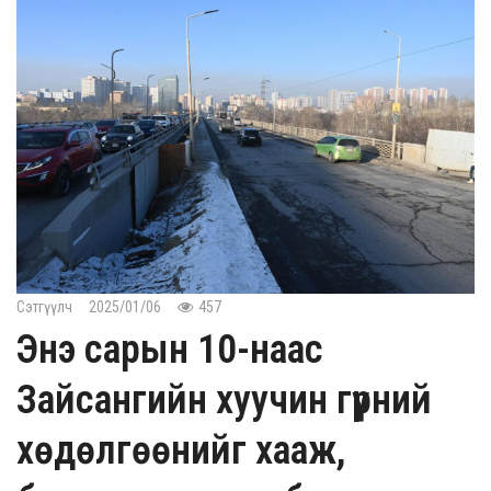
Сэтгүүлч
2025/01/06
457
Энэ сарын 10-наас
Зайсангийн хуучин гүүрний
хөдөлгөөнийг хааж,