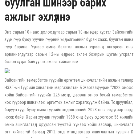
буулган шинээр барих
ажлыг эхлүүлнэ
Энэ сарын 10-наас долоодугаар сарын 10-ны өдөр хүртэл Зайсангийн
зүүн гүүр буюу хуучин гүүрний хөдөлгөөнийг бүрэн хааж, буулган шинэ
гүүр барина. Үүнээс өмнө бэлтгэл ажлын хүрээнд өнгөрсөн оны
арваннэгдүгээр сарын 12-ны өдрөөс эхлэн бохирын шугам угсралт
болон худаг байгуулах ажлыг хийсэн юм.
Зайсангийн төмөрбетон гүүрийн өргөтгөл шинэчлэлтийн ажлын талаар
НЗХГ-ын Гүүрийн хяналтын мэргэжилтэн Б.Жаргалдүүрэн “2022 оноос
хойш Зайсангийн гүүрийг 225 метр, дөрвөн эгнээ бүхий төмөрбетон
хос гүүрээр шинэчлэх, өргөтгөх ажлыг хэрэгжүүлж байна. Тодруулбал,
баруун гүүр буюу шинэ гүүрийн хөдөлгөөнийг 2023 оны есдүгээр сард
нээж байв. Харин хуучин гүүрийг 1968 онд буюу одоогоос 56 жилийн
өмнө ашиглалтад оруулсан түүхтэй. Үүнээс хойш засвар, шинэчлэлт
огт хийгээгүй бөгөөд 2012 онд стандартаар ашиглалтын түвшин D