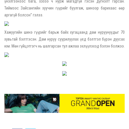
үнэлгээнээс бага, хэзээ ч нурж магадгүй гэсэн дүгнэлт гарсан.
Тиймээс Зайсангийн хуучин гүүрийг буулгаж, шинээр барихаас өөр
аргагүй болсон” гэлээ.
Хажуугийн шинэ гүүрийг барьж байх хугацаанд дам нуруунуудыг 70
хувьтай бэлтгэсэн. Дам нуруу суурилуулах үед бэлтгэл бүрэн дуусах
юм. Мөн гүйцэтгэгч нь шалгарсан тул ажлаа эхлүүлэхэд бэлэн болжээ.